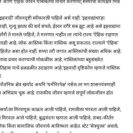
ऐहिक जीवन याबाबतचा विचार करणार्या् संस्थांची कार्यक्षेत्रे भिन्न
इहवादी’ जीवनदृष्टी स्वीकारली पाहिजे असे नाही. ‘इहवाद्यांचा’हा
ी, मृत्यू झाला की सर्व संपले, ईश्वर वगैरे सब झूट आहे असे इहवाद्यांना
्वांनी ते मानले पाहिजे, ते मानणार नाहीत तर त्यांचे राज्य ‘ऐहिक राहणार
हंकारही आहे. लोक आस्तिक किंवा नास्तिक असू शकतात. राज्याने ‘ऐहिक’
े पाहिजेत असा होत नाही. सध्या तरी जगात आस्तिकांची संख्या अधिक आहे.
ाचा प्रचार करण्याची मोकळीक आहे. नास्तिकांच्या बहुसंख्येत
ा इतिहास याचे ढळढळीत उदाहरण आहे.‘इहवादी दृष्टिकोण म्हणजे नास्तिक
े.
िक क्षेत्र खर्याद अथनि ‘धर्मनिरपेक्ष’ नसेल तर मग शासनयंत्रणाही
ंचा अभिप्राय चूक आहे. राजकीय जीवन म्हणजे संपूर्ण लोकजीवन होत
दसर्या.ला मिरवणूक काढता आली पाहिजे, रामलीला भरवता आली पाहिजे,
ूत मिरवता आले पाहिजे, बुद्धवंदना म्हणता आली पाहिजे, शबद-कीर्तन
जनिक किंवा सामाजिक जीवनाचे आविष्कार आहेत. स्टेट ‘सेक्युलर’ असले,