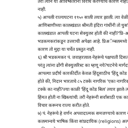
तरी त्याने या आविष्कारांना विरोध करण्याचे कारण ना
नाही.
५) आपली राज्यघटना १९५० साली तयार झाली. त्या वेळी, त्य
आणिबाणीच्या कालखंडात श्रीमती इंदिरा गांधींनी तो घुस
कालखंडात आपली घटना सेक्युलर होती की नाही?‘प्रि-अॅम
भडकमकरांकडून उत्तराची अपेक्षा आहे. प्रिअॅम्बलमध्ये 
कारण तो मुद्दा या चर्चेत प्रस्तुत नाही.
६) श्री भडकमकर पं. जवाहरलाल नेहरूंचे पक्षपाती दिसतात. 
परंतु त्यांना ढोंगी सेक्युलरिस्ट का म्हणू नये?घटनेचे मा
आपल्या प्रदीर्घ कारकीर्दीत केवळ हिंदूसाठीच ‘हिंदू क
होते की, निदान भारताचे ८५ टक्के नागरिक ‘एका नागरि
टक्के का नाही?ज्या काळी ‘हिंदू कोड बिल’ तयार झाले 
हिंमत होती ना खिस्त्यांची. तरी नेहरूंनी सर्वांसाठी ए
विचार करूनच राज्य करीत होते.
७) पं. नेहरूंचे हे वर्णन अपवादात्मक समजण्याचे कारण 
कलमान्वये भाषिक किंवा सांप्रदायिक (religions) अल्प