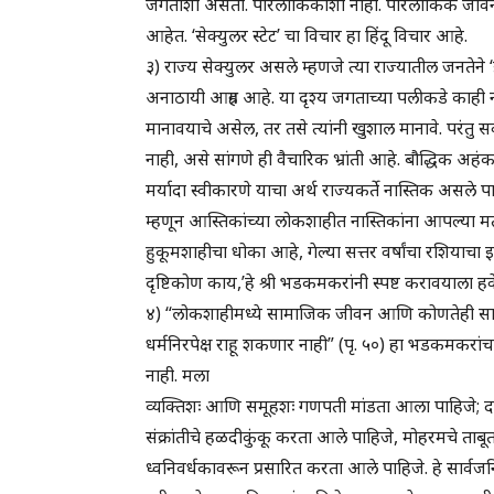
जगताशी असतो. पारलौकिकाशी नाही. पारलौकिक जीवन आणि 
आहेत. ‘सेक्युलर स्टेट’ चा विचार हा हिंदू विचार आहे.
३) राज्य सेक्युलर असले म्हणजे त्या राज्यातील जनतेने ‘
अनाठायी आग्रह आहे. या दृश्य जगताच्या पलीकडे काही नाह
मानावयाचे असेल, तर तसे त्यांनी खुशाल मानावे. परंतु सर
नाही, असे सांगणे ही वैचारिक भ्रांती आहे. बौद्धिक अ
मर्यादा स्वीकारणे याचा अर्थ राज्यकर्ते नास्तिक असल
म्हणून आस्तिकांच्या लोकशाहीत नास्तिकांना आपल्या मत
हुकूमशाहीचा धोका आहे, गेल्या सत्तर वर्षांचा रशियाच
दृष्टिकोण काय,’हे श्री भडकमकरांनी स्पष्ट करावयाला हव
४) “लोकशाहीमध्ये सामाजिक जीवन आणि कोणतेही सार्वजन
धर्मनिरपेक्ष राहू शकणार नाही” (पृ. ५०) हा भडकमकरा
नाही. मला
व्यक्तिशः आणि समूहशः गणपती मांडता आला पाहिजे; 
संक्रांतीचे हळदीकुंकू करता आले पाहिजे, मोहरमचे ताब
ध्वनिवर्धकावरून प्रसारित करता आले पाहिजे. हे सार्व