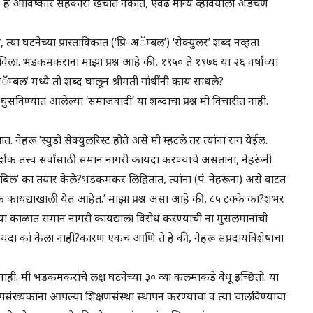
ही. हे आविष्कार सहकारी खर्चात नकोत, एवढे मान्य व्हावयाला अडचण
ा घटनेच्या प्रास्ताविकात (‘प्रि-अॅम्बल’) ‘सेक्युलर’ शब्द नव्हता
विला. भडकमकरांना माझा प्रश्न आहे की, १९५० ते १९७६ या २६ वर्षांच्या
्बल’ मध्ये तो शब्द घालून श्रीमती गांधींनी काय साधले?
घुसविण्यात आलेल्या ‘समाजवादी’ या शब्दाचा प्रश्न मी विचारीत नाही.
नेहरू ‘स्युडो सेक्युलरिस्ट होते असे मी म्हटले तर त्यांना राग येईल.
र्गदर्शक तत्त्व सर्वांसाठी समान नागरी कायदा करण्याचे असताना, नेहरूंनी
ोड बिल’ का तयार केले?भडकमकर लिहितात, त्यांना (पं. नेहरूंना) असे वाटत
क कायद्याखाली येत आहेत.’ माझा प्रश्न असा आहे की, ८५ टक्के का?शंभर
त्या काळात समान नागरी कायद्याला विरोध करण्याची ना मुसलमानांची
क कायदा कां केला नाही?कारण एकच आणि ते हे की, नेहरू संप्रदायविशेषांचा
नाही. मी भडकमकरांचे लक्ष घटनेच्या ३० व्या कलमाकडे वेधू इच्छितो. या
संख्यकांना आपल्या शिक्षणसंस्था स्थापन करण्याचा व त्या चालविण्याचा