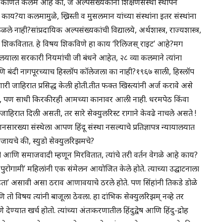
ोणते कलम आहे की, जे अल्पसंख्यकांना शिक्षणसंस्था स्थापन
ाय?या कलमामुळे, ख्रिस्ती व मुसलमान यांच्या संस्थांना इतर संस्थांना
े नाही?सांप्रदायिक अल्पसंख्यकांची विद्यालये, अर्थशास्त्र, राज्यशास्त्र,
विषय शिकवितात. हे विषय शिकविणे हा काय ‘रिलिजस् राइट’ आहे?मग
यालयाला सरकारी नियमांची जी बंधने आहेत, २८ व्या कलमाने त्यांना
 आणि बंदी नागपूरच्याच हिस्लॉप कॉलेजला का नाही?१९६७ साली, हिस्लॉप
ारी जाहिरात प्रसिद्ध केली होती.तीत फक्त खिस्त्यांनी अर्ज करावे असे
डाच, पण साधी किरकीरही आमच्या कानावर आली नाही. धरमपेठ किंवा
ी जाहिरात दिली असती, तर सारे सेक्युलरिस्ट रागाने केवढे नाचले असते !
ारख्या संस्थेला आपण हिंदू संस्था नसल्याचे प्रतिज्ञापत्र न्यायालयात
मजायचे की, स्युडो सेक्युलरिझमचे?
ोगामी आणि समाजवादी म्हणून मिरवितात, त्यांचे तरी वर्तन वेगळे आहे काय?
तील पुरोगामी’ महिलांनी एक संमेलन आयोजित केले होते. त्याच्या उद्घाटनाला
संहिता’ असावी असा ठराव आणावयाचे ठरले होते. पण सिंहांनी तिकडे डोळे
तो विषय त्यांनी बाजूला ठेवला. हा दांभिक सेक्युलरिझम् नव्हे तर
ेण्यात खर्च होतो. त्यांच्या अंतःकरणातील हिंदुद्वेष आणि हिंदु-द्रोह