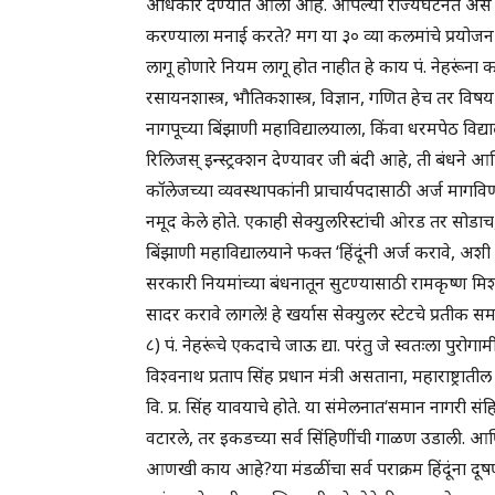
अधिकार देण्यात आला आहे. आपल्या राज्यघटनेत असे क
करण्याला मनाई करते? मग या ३० व्या कलमांचे प्रयोजन क
लागू होणारे नियम लागू होत नाहीत हे काय पं. नेहरूंना कळल
रसायनशास्त्र, भौतिकशास्त्र, विज्ञान, गणित हेच तर 
नागपूच्या बिंझाणी महाविद्यालयाला, किंवा धरमपेठ विद्
रिलिजस् इन्स्ट्रक्शन देण्यावर जी बंदी आहे, ती बंधने
कॉलेजच्या व्यवस्थापकांनी प्राचार्यपदासाठी अर्ज मागविण
नमूद केले होते. एकाही सेक्युलरिस्टांची ओरड तर सो
बिंझाणी महाविद्यालयाने फक्त ‘हिंदूंनी अर्ज करावे, अश
सरकारी नियमांच्या बंधनातून सुटण्यासाठी रामकृष्ण मिशनस
सादर करावे लागले! हे खर्यास सेक्युलर स्टेटचे प्रतीक स
८) पं. नेहरूंचे एकदाचे जाऊ द्या. परंतु जे स्वतःला पुर
विश्वनाथ प्रताप सिंह प्रधान मंत्री असताना, महाराष्ट्रा
वि. प्र. सिंह यावयाचे होते. या संमेलनात‘समान नागरी 
वटारले, तर इकडच्या सर्व सिंहिणींची गाळण उडाली. आणि 
आणखी काय आहे?या मंडळींचा सर्व पराक्रम हिंदूंना दूषणे द