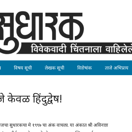
ह
विषय सूची
लेखक सूची
विशेषांक
ताजे अभिप्राय
 केवळ हिंदुद्वेष!
 आजचा सुधारकचा मे १९९७ चा अंक वाचला. या अंकात श्री अविनाश