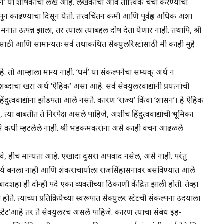
हान’ या शीर्षकाचा लेख आहे. लेखकाचा आव तात्त्विक चर्चा करण्याचा
पून काढण्याचा दिसून येतो. तत्त्वचिंतन कमी आणि पूर्वग्रह अधिक अशा
 मनात उत्पन्न झाला, तर त्याला त्याबद्दल दोष देता येणार नाही. तथापि, श्री
ासाठी आणि सामान्यतः सर्व तथाकथित सेक्युलरिस्टांसाठी मी काही मुद्दे
हे. तो आम्हाला मान्य नाही. ‘धर्म’ या संकल्पनेचा सम्यक् अर्थ न
दाचा खरा अर्थ ‘ऐहिक’ असा आहे. सर्व सेक्युलरवाद्यांनी प्रयत्नांची
िंदुत्ववाद्यांना झोडपता आले नसते. कारण ‘राज्य’ किंवा ‘शासन’। हे ऐहिक
या बाबतीत ते निरपेक्ष असले पाहिजे, अशीच हिंदुत्ववाद्यांची भूमिका
से कधी म्हटलेले नाही. श्री भडकमकरांना असे काही वचन आढळले
ावे, हीच मान्यता आहे. एखादा दुसरा अपवाद नसेल, असे नाही. परंतु
राचार्य बनला नाही आणि शंकराचार्याला राजसिंहासनावर बसविण्यात आले
ा ही दोन्ही पदे एका व्यक्तीच्या ठिकाणी केंद्रित झाली होती. तेव्हा
 होते. त्याच्या प्रतिक्रियेच्या स्वरूपात सेक्युलर स्टेटची संकल्पना उदयाला
 ‘स्टेट’आहे तर ते सेक्युलरच असले पाहिजे. कारण त्याचा संबंध इह-