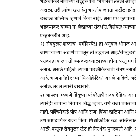
भडकमकर नावाच्या सद्गृहस्थाचा ‘‘धर्मनिरपेक्षतेला आव्
असला, तरी त्यांचा खरा हेतु भारतीय जनता पार्टीला झोड
लेखाला तात्त्विक म्हणावे किंवा नाही, असा प्रश्न कुणाच्या
भडकमकर यांच्या या लेखाच्या संदर्भात,विशेषतः त्यांच्य
प्रस्तुतकरीत आहे.
१) ‘सेक्युलर’ शब्दाचा ‘धर्मनिरपेक्ष’ हा अनुवाद भोंगळ आ
जाणण्याच्या अडाणीपणातून तो उद्भवला आहे.‘सेक्युलर’शब्
पराकाष्ठा करून तो रूढ करावयाला हवा होता. परंतु मग ह
असते. असले पाहिजे, त्याचा पारलौकिकाशी संबंध नसतो, त्
आहे. भाजपानेही राज्य ‘थिओक्रेटिक’ असले पाहिजे, अ
असेल, तर ते त्यांनी दाखवावे.
२) आपल्या म्हणजे हिंदूंच्या परंपरेतही राज्य ऐहिक अस
त्यानेही सामान्य नियमच सिद्ध व्हावा, येथे राजा शंक
नाही. पश्चिमेकडे पोप आणि राजा किंवा खलिफा आणि बादशह
तेथे सांप्रदायिक राज्य किंवा थिओक्रेटिक स्टेट अस्तित्वात
आली. वस्तुतः सेक्युलर स्टेट ही निरर्थक पुनरुक्ती आहे.