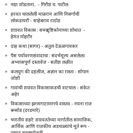
नद्या जोडताना.. - गिरीश घ. पाटील
हरवत चाललेली माळरानं आणि निसर्गाची
लोकडायरी - साहेबराव राठोड
शाश्वत विकास : समग्र दृष्टिकोनाच्या शोधात -
हेमंत मोहरीर
दाह कथा (सागर) - अतुल देऊळगावकर
पैस पर्यावरणसंवादाचा : संदर्भमूल्य असलेला
अभ्यासपूर्ण दस्तावेज - सतीश लळीत
कलयुग की दहलीज, अज्ञान का रास्ता - सोपान
जोशी
गावांची शाश्वत विकासाकडची वाटचाल - संकेत
अहेर
विकासाच्या झगमगाटामागचे वास्तव - नयना राज
बन्सोड (दरडमारे)
भारतीय शहरे: शाश्वततेच्या मार्गातील सामाजिक,
आर्थिक आणि राजकीय अडथळ्यांचे मूर्त रूप -
प्रद्युम्न सहस्रभोजनी