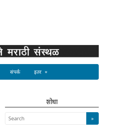
संपर्क
इतर
शोधा