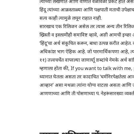
त्यांच्या लेखणीत आणि वाणीत वेळोवेळी प्रकट होत अ
हिंदू त्यांच्या आक्रस्ताळ्या आणि पक्षपाती मताची उपेक्षाच क
सत्य काही त्यामुळे लपून राहात नाही.
सारखाच एक रिलिजन असेल तर त्यास अन्य तीन रिलिजनांचा
ख्रिस्ती व इस्लामीही समाविष्ट व्हावे, अशी आमची इच्छा आ
‘हिंदू’चा अर्थ संकुचित करून, बाधा उत्पन्न करीत आहेत. 
अधिकांश भाग ऐहिक आहे. जो पारमार्थिकपणा आहे, त्याच्या
११) तत्त्वचर्चेत वापरल्या जाणार्याू शब्दांचे नेमके अर्थ 
म्हणाला होता की, If you want to talk with me, 
ध्यानात घेतला असता तर कादाचित ‘धर्मनिरपेक्षतेला आ
आव्हान’ असा मथळा त्यांना योग्य वाटला असता आणि ज
आणणाच्या आणि ती पोसणाच्या पं. नेहरूंसारख्या व्यक्ती