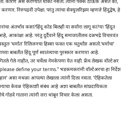
सतो. कारण असे करण्यात धोका नसतो. त्यांना पक्के ठाऊक असते की,
रणार. निरुपद्रवी उपेक्षा. परंतु त्यांचा सेक्युलरिझम म्हणजे हिंदुद्वेष, हे
 अंतर्भाव कसा?हिंदू कोड बिलही या सर्वांना लागू का?या ‘हिंदूत
हे, आकांक्षा आहे. परंतु दुर्दैवाने हिंदू समाजातीलच दळभद्रे विचारवंत
वस्तुतः ‘धर्मात’ रिलिजनचा हिस्सा फक्त एक चतुर्थांश असतो.‘धर्माचा’
 बाबतीत हिंदू पूर्ण स्वातंत्र्याचा पुरस्कार करणारा आहे.
सांगितले गेले नाहीत, तर चर्चेला नेमकेपणा येत नाही. फ्रेंच लेखक वॉल्टेअर
please define your terms.” भडकमकरांनी वॉल्टेअरचा हा निर्देश
व्हान’ असा मथळा आपल्या लेखाला त्यांनी दिला नसता. ‘ऐहिकतेला
्याचा केवळ ऐहिकाशी संबंध आहे अशा बाबतीत सांप्रदायिकता
चे गोडवे गाताना त्यांनी जरा थांबून विचार केला असता.