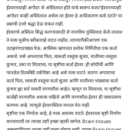
ईश्वराच्याही अगोदर जे अस्तित्वात होते याचे स्वरूप काय?ईश्वराच्याही
अगोदर काही अस्तित्वात असेल तर ईश्वर हे आदिकारण कसे ठरते? या
प्रश्नांची उत्तरे श्रद्धा देऊ शकत नाही.
ईश्वराचे अस्तित्व सिद्ध करण्यासाठी जे नानाविध युक्तिवाद केले जातात
ते मला मुळीच स्वीकारार्ह वाटत नाहीत. त्यांच्यापैकी आपण एक
उदाहरणादाखल घेऊ. आस्तिक म्हणतात प्रत्येक निर्मितीचा एक कर्ता
असतो. जसे अपत्याचा पिता, लाकडी वस्तूंचा सुतार, मातीच्या वस्तूंचा
कुंभार, तसा या विश्वाचा, या सृष्टीचा कर्ता ईश्वर. ही सोयीची आणि
परवडेल तितकीची तर्कनिष्ठा आहे असे मला वाटते. कारण अपत्याचा
कर्ता पिता, लाकडी वस्तूंचा कर्ता सुतार आणि मातीच्या भांड्यांचा कर्ता
कुंभार ह्या सर्व व्यक्ती मरणशील आहेत. म्हणून या विश्वाचा, या सृष्टीचा
कर्ताही मरणशील असला पाहिजे आणि मरणशील ईश्वर ही व्याघातमय
कल्पना आहे. त्यामुळे ईश्वरास्तित्व मानता येत नाही.
सृष्टीचा एक निर्माता आहे, हे मला अशक्य वाटते. ईश्वराला सृष्टी निर्माण
करावयाची तर त्याला तशी इच्छा व्हावी लागेल. Brain tissues
असल्याशिवाय त्याला तशी इच्छा होणार नाही. त्याला Brain tissues