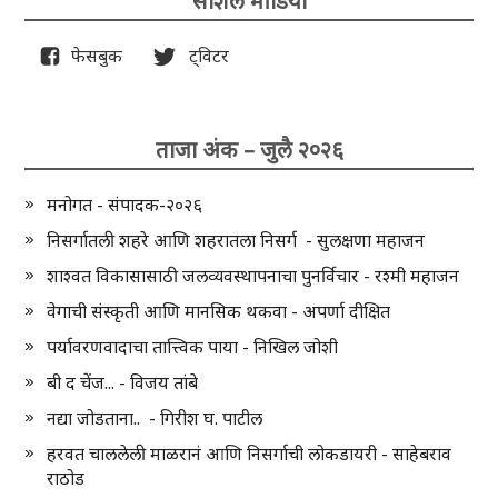
सोशल मीडिया
फेसबुक
ट्विटर
ताजा अंक – जुलै २०२६
मनोगत - संपादक-२०२६
निसर्गातली शहरे आणि शहरातला निसर्ग - सुलक्षणा महाजन
शाश्वत विकासासाठी जलव्यवस्थापनाचा पुनर्विचार - रश्मी महाजन
वेगाची संस्कृती आणि मानसिक थकवा - अपर्णा दीक्षित
पर्यावरणवादाचा तात्त्विक पाया - निखिल जोशी
बी द चेंज... - विजय तांबे
नद्या जोडताना.. - गिरीश घ. पाटील
हरवत चाललेली माळरानं आणि निसर्गाची लोकडायरी - साहेबराव
राठोड