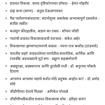
शाश्वत विकास : समग्र दृष्टिकोनाच्या शोधात - हेमंत मोहरीर
दाह कथा (सागर) - अतुल देऊळगावकर
पैस पर्यावरणसंवादाचा : संदर्भमूल्य असलेला अभ्यासपूर्ण दस्तावेज -
सतीश लळीत
कलयुग की दहलीज, अज्ञान का रास्ता - सोपान जोशी
गावांची शाश्वत विकासाकडची वाटचाल - संकेत अहेर
विकासाच्या झगमगाटामागचे वास्तव - नयना राज बन्सोड (दरडमारे)
भारतीय शहरे: शाश्वततेच्या मार्गातील सामाजिक, आर्थिक आणि
राजकीय अडथळ्यांचे मूर्त रूप - प्रद्युम्न सहस्रभोजनी
अन्नसुरक्षा, अन्नस्वराज्य आणि तुटलेली नाती - डॉ. अनुराधा भोसले
दिवाण
आपणच आपल्या नद्यांचे सर्वात मोठे प्रदूषक आहोत का? - डॉ. प्रमोद
मोघे
जीडीपीच्या देवाचे पितळ! - अनिकेत मोताळे
जीडीपीपलीकडील शाश्वत विकासाचा शोध - हरिहर सारंग