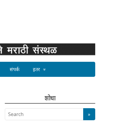
संपर्क
इतर
शोधा