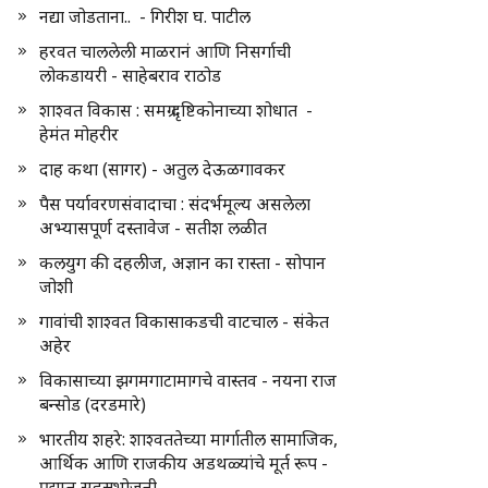
नद्या जोडताना.. - गिरीश घ. पाटील
हरवत चाललेली माळरानं आणि निसर्गाची
लोकडायरी - साहेबराव राठोड
शाश्वत विकास : समग्र दृष्टिकोनाच्या शोधात -
हेमंत मोहरीर
दाह कथा (सागर) - अतुल देऊळगावकर
पैस पर्यावरणसंवादाचा : संदर्भमूल्य असलेला
अभ्यासपूर्ण दस्तावेज - सतीश लळीत
कलयुग की दहलीज, अज्ञान का रास्ता - सोपान
जोशी
गावांची शाश्वत विकासाकडची वाटचाल - संकेत
अहेर
विकासाच्या झगमगाटामागचे वास्तव - नयना राज
बन्सोड (दरडमारे)
भारतीय शहरे: शाश्वततेच्या मार्गातील सामाजिक,
आर्थिक आणि राजकीय अडथळ्यांचे मूर्त रूप -
प्रद्युम्न सहस्रभोजनी