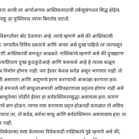
य करता आली तर आपोआपच आस्तिकवादाची तर्कसुसंगतता सिद्ध होईल.
ू. हा युक्तिवाद त्यांना बिनतोड वाटतो.
 विसंगतीवर बोट ठेवणारा आहे. त्यांचे म्हणणे असे की आस्तिकांची
हे. जगातील विविध प्रकारचे आणि अपार असे दुःख पाहिले तर त्यापासून
अशी आस्तिकांची समजूत आढळते. नास्तिकांचे म्हणणे असे की दुःखहरण
ल; त्याशिवाय दुःख कुठकुठेआहे आणि कसकसे आहे हे त्याला कळूच
िर्माण होणार नाही. पण ईश्वर केवळ सर्वज्ञ असून भागणार नाही. तो
वृत्ती असणारा आणि अशुभाचे हरण करण्याची आकांक्षा करणारा हवा.
हे समजले तरी साधुत्वाअभावी अशिवहरणाला प्रवृत्तच होणार नाही असे
साधुतेच्या जोडीने ईश्वर हा सर्वशक्तिमानसुद्धा असायला हवा. कारण
ज्ञान होऊन, त्याचा नाश करायला प्रवृत्त होऊनही प्रत्यक्षात तो अशिव
ायचा तर, तो सर्वज्ञ, सर्वथा साधु आणि सर्वशक्तिमान असायलाच हवा. या
र नाही.
प्लिकेशन्स) स्पष्ट केल्यावर विवेकवादी नास्तिकांचे पुढे म्हणणे असे की,