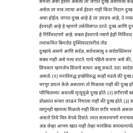
समजा असा ईश्वर असला तर जगात दुःख असायला काह
असेल तर मात्र त्याचा अर्थ ईश्वर नाही किंवा निदान दुः
असा होईल. जगात दुःख आहे हे तर उघडच आहे, ते नाकारण्
ईश्वरही आहे हे म्हणणे तर्कविसंगत ठरते. दुःख आणि दु
हे निर्विवादपणे आहे. सबल ईश्वराचे नसणे हेही निर्विव
तथाकथित बिनतोड युक्तिवादावरील तोड
दुःखाचे असणे आणि सर्वज्ञ, सर्वथासाधु व सर्वशक्तिमा
संबंध नाही असे मला वाटते. याचे पहिले कारण असे की, 
शिवकार म्हणजेच शिवाचे साधन असू शकते. उदा. स्वदेशाच्य
असतो. (१) मनाविरुद्ध इच्छेविरुद्ध काही घडले की दुः
भरपूर प्रयत्न केले असताना तो मिळाला नाही की दुःख हो
परिचिताच्या अकाली मृत्यूमुळे दुःख होते. (२) शरीराची
डोळ्यात कचरा जाऊन निघाला नाही की दुःख होते. (३) शरी
लागूनही खायला मिळाले नाही किंवा शरीर थकले असताना
असतो तिथे चित्र वेगळे दिसते. त्यात सामान्यपणे मन
अन्न जेव्हा आपण खात नाही तेव्हा मानसिक समाधान