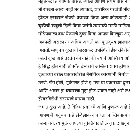
बहुतेकदा ते धार्मिक असते. त्याला आपण संयम असे न
तो राखता आला नाही तर त्याकडे, शारीरिक गरजेची तीव्
होऊन एखाद्याने जेवणे. वयाच्या किंवा अन्य कोणत्याही
चुकीची कबुली दिली किंवा प्रसंगी त्यासाठी माफी मा
मोठेपणाला बाध येण्याचे दुःख किंवा आपण बिनचूक असू
अकाली असला तर अशिव असतो पण कृतकृत्य झाल्यावर आले
असतो. म्हणूनच दु:खाची सरसकट उपस्थिती ईश्वरविरोधी
काही दुःख असे उरतेच की नाही की ज्याने आस्तिक्य असि
हे सिद्ध होत नाही तोपर्यंत ईश्वराचे अस्तित्व शक्य हो
दुःखाच्या वरील प्रकाराखेरीज नैसर्गिक कारणांनी निर्माण
ठरणे, रोग होणे, भूकंपग्रस्त होणे इ. पण या प्रकारच्य
आणि अज्ञान हा बचावाचा मुद्दा होऊ शकत नाही असे लक्षा
ईश्वरविरोधी ठरण्याचे कारण नाही.
जगात दु:ख आहे, ते विविध प्रकारचे आणि पुष्कळ आहे 
आपणही अनुभवाकडे डोळेझाक न करता, नास्तिकांप्रमाणे, त
कामा नये. त्यामुळे आपल्या युक्तिवादातील चूक दाख