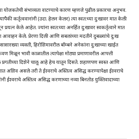
च्या योजकतेची संभाव्यता वाटण्याचे कारण म्हणजे पुढील प्रकारचा अनुभव.
यापैकी कर्तृत्ववानांनी (उदा. हेलन केलर) त्या स्वत:च्या दु:खावर मात केली
 प्रयत्न केले आहेत. ज्यांना स्वत:च्या अनर्हित दु:खावर स्वकर्तृत्वाने मात
तीला आवाहन केले. प्रेरणा दिली आणि सबलांच्या मदतीने दुबळ्यांचे दु:ख
ेरेसासारख्या व्यक्ती, हिरोशिमावरील बॉम्बने अनेकांना दु:खाच्या खाईत
कवण मिळून भावी काळातील त्यापेक्षा मोठ्या प्रमाणावरील आपत्ती
रगतीच्या दिशेने चालू आहे हेच यातून दिसते. शहाणपण स्वस्त आणि
ात अशिव असले तरी ते ईश्वराचे अस्तित्व असिद्ध करण्यापेक्षा ईश्वराचे
ांनी ईश्वराचे अस्तित्व असिद्ध करणाच्या नव्या बिनतोड युक्तिवादाच्या