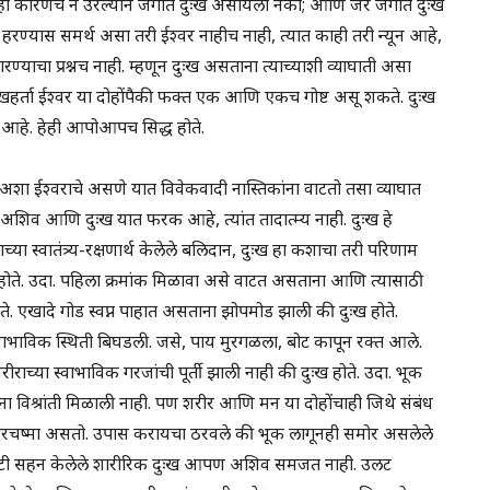
ी कारणच न उरल्याने जगात दुःख असायला नको; आणि जर जगात दुःख
ख हरण्यास समर्थ असा तरी ईश्वर नाहीच नाही, त्यात काही तरी न्यून आहे,
याचा प्रश्नच नाही. म्हणून दुःख असताना त्याच्याशी व्याघाती असा
ःखहर्ता ईश्वर या दोहोंपैकी फक्त एक आणि एकच गोष्ट असू शकते. दुःख
ाद आहे. हेही आपोआपच सिद्ध होते.
न अशा ईश्वराचे असणे यात विवेकवादी नास्तिकांना वाटतो तसा व्याघात
अशिव आणि दुःख यात फरक आहे, त्यांत तादात्म्य नाही. दुःख हे
ा स्वातंत्र्य-रक्षणार्थ केलेले बलिदान, दुःख हा कशाचा तरी परिणाम
ख होते. उदा. पहिला क्रमांक मिळावा असे वाटत असताना आणि त्यासाठी
ते. एखादे गोड स्वप्न पाहात असताना झोपमोड झाली की दुःख होते.
 स्वाभाविक स्थिती बिघडली. जसे, पाय मुरगळला, बोट कापून रक्त आले.
राच्या स्वाभाविक गरजांची पूर्ती झाली नाही की दुःख होते. उदा. भूक
 विश्रांती मिळाली नाही. पण शरीर आणि मन या दोहोंचाही जिथे संबंध
ाचावरचष्मा असतो. उपास करायचा ठरवले की भूक लागूनही समोर असलेले
ापोटी सहन केलेले शारीरिक दुःख आपण अशिव समजत नाही. उलट