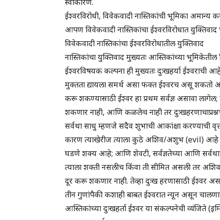
स्वीकारणे.
ईश्वरविरोधी, विवेकवादी नास्तिकांची भूमिका अमान्
आपण विवेकवादी नास्तिकांचा ईश्वरविरोधात युक्तिवाद पाह
विवेकवादी नास्तिकांचा ईश्वरविरोधातील युक्तिवाद
नास्तिकांचा युक्तिवाद मुख्यतः आस्तिकांच्या भूमिकेतील
ईश्वरविषयक कल्पना ही मुख्यतः दुःखहर्या ईश्वराची आ
मुक्तता द्यायला समर्थ असा फक्त ईश्वरच असू शकतो 
करू शकण्यासाठी ईश्वर हा प्रथम सर्वज्ञ असावा लागे
शकणार नाही, आणि कळलेच नाही तर दुःखहरणाचाप्रश्नच न
सर्वथा साधु म्हणजे सदैव शुभाची आकांक्षा करण्याची 
कारण त्याखेरीज त्याला कुठे अशिव/अशुभ (evil) आहे 
घडणे शक्य आहे; आणि शेवटी, सर्वज्ञतेच्या आणि सर्वथा
त्याला शक्ती नसलीच किंवा ती सीमित असली तर अशिवाचे 
दूर करू शकणार नाही. तेव्हा दुःख हरणासाठी ईश्वर अस
तीन गुणांपैकी कशाही बाबत ईश्वरात न्यून असून चालणा
आस्तिकांच्या दुःखहर्ता ईश्वर या संकल्पनेची व्यंजिते (इम्