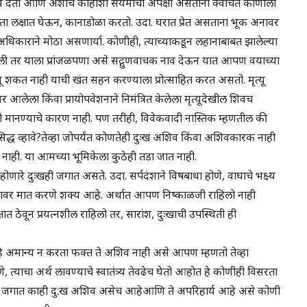
ाव देतो आणि अशाच काहीशा संयमाची अपेक्षा असताना क्वचित कोणाला
रता लक्षात घेऊन, कानाडोळा करतो. उदा. घरात प्रेत असताना भूक अनावर
 अधिकाराने मोठा असणार्या. कोणीही, त्याच्याकडून लहानाबाबत झालेल्या
गितली तर याला प्रांजळपणा असे सद्गुणवाचक नाव देऊन यात आपण वयाच्या
 शकत नाही याची खंत सहन करण्याला प्रोत्साहित करत असतो. मृत्यू
ला किंवा प्रायोपवेशनाने निमंत्रित केलेला मृत्यूदेखील शिवच
 मानण्याचे कारण नाही. पण तरीही, विवेकवादी नास्तिक म्हणतील की
द्ध व्हावे?तेव्हा जोपर्यंत कोणतेही दुःख अशिव किंवा अशिवकारक नाही
णार नाही. या आमच्या भूमिकेला कुठेही तडा जात नाही.
 होणारे दुःखही जगात असते. उदा. सर्पदंशाने विषबाधा होणे, वाघाचे भक्ष्य
ा दुःखावर मात करणे शक्य आहे. अर्थात आपण निष्काळजी राहिलो नाही
त ठेवून प्रयत्नशील राहिलो तर, सारांश, दुःखाची उपस्थिती ही
हे अमान्य न करता फक्त ते अशिव नाही असे आपण म्हणतो तेव्हा
्याचा अर्थ लावण्याचे स्वातंत्र्य तेवढेच घेतो आहोत हे कोणीही विसरता
वून जगात काही दु:ख अशिव असेच आहेआणि ते अपरिहार्य आहे असे कोणी