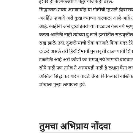
ईश्वर हा कल्पकआणि चतुर योजकही ठरेल.
सिद्धान्ततः शक्य असणार्याह या गोष्टीची म्हणजे ईश्वरा
अनर्हित म्हणावे असे दु:ख ज्यांच्या वाट्याला आले आहे त्
आहे. काहींनी असे दु:ख इतरांच्या वाट्याला येऊ नये म्हणून
करता आलेली नाही त्यांच्या दु:खाने इतरांतील सत्प्रवृत्
सह्य झाले. उदा. कुष्ठरोग्यांची सेवा करणारे किंवा मदर ट
लोटले असले तरी हिरोशिमाची पुनरावृत्ती टाळण्याची शि
टळलेली आहे असे कोणी का समजू नये?जगाची वाटचाल प्
सोपे नाही पण तसेच ते अशक्यही नाही हे लक्षात घेता जग
अस्तित्व सिद्ध करणारेच वाटते. तेव्हा विवेकवादी नास्तिक
शोधाला पुन्हा लागायला हवे.
तुमचा अभिप्राय नोंदवा