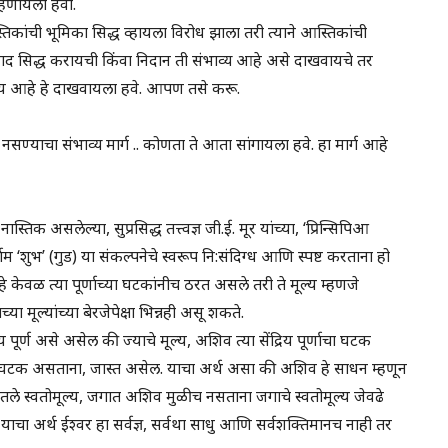
म्हणायला हवी.
िकांची भूमिका सिद्ध व्हायला विरोध झाला तरी त्याने आस्तिकांची
विवाद सिद्ध करायची किंवा निदान ती संभाव्य आहे असे दाखवायचे तर
य आहे हे दाखवायला हवे. आपण तसे करू.
 नसण्याचा संभाव्य मार्ग .. कोणता ते आता सांगायला हवे. हा मार्ग आहे
नास्तिक असलेल्या, सुप्रसिद्ध तत्त्वज्ञ जी.ई. मूर यांच्या, ‘प्रिन्सिपिआ
ाम ‘शुभ’ (गुड) या संकल्पनेचे स्वरूप नि:संदिग्ध आणि स्पष्ट करताना हो
 हे केवळ त्या पूर्णाच्या घटकांनीच ठरत असले तरी ते मूल्य म्हणजे
च्या मूल्यांच्या बेरजेपेक्षा भिन्नही असू शकते.
 पूर्ण असे असेल की ज्याचे मूल्य, अशिव त्या सेंद्रिय पूर्णाचा घटक
्णाचा घटक असताना, जास्त असेल. याचा अर्थ असा की अशिव हे साधन म्हणून
तले स्वतोमूल्य, जगात अशिव मुळीच नसताना जगाचे स्वतोमूल्य जेवढे
याचा अर्थ ईश्वर हा सर्वज्ञ, सर्वथा साधु आणि सर्वशक्तिमानच नाही तर