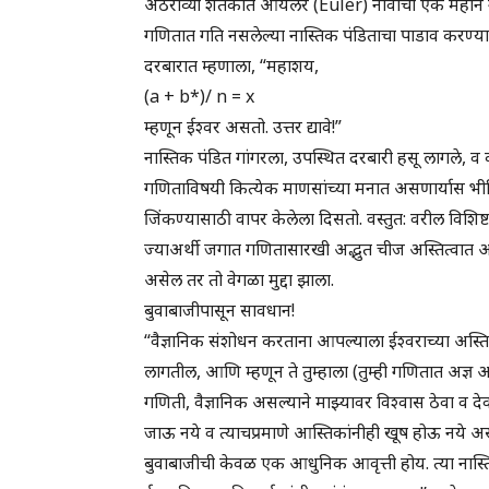
अठराव्या शतकात ऑयलर (Euler) नावाचा एक महान गणित
गणितात गति नसलेल्या नास्तिक पंडिताचा पाडाव करण्
दरबारात म्हणाला, “महाशय,
(a + b*)/ n = x
म्हणून ईश्वर असतो. उत्तर द्यावे!”
नास्तिक पंडित गांगरला, उपस्थित दरबारी हसू लागले, व
गणिताविषयी कित्येक माणसांच्या मनात असणार्यास भी
जिंकण्यासाठी वापर केलेला दिसतो. वस्तुत: वरील विशिष
ज्याअर्थी जगात गणितासारखी अद्भुत चीज अस्तित्वात 
असेल तर तो वेगळा मुद्दा झाला.
बुवाबाजीपासून सावधान!
“वैज्ञानिक संशोधन करताना आपल्याला ईश्वराच्या अस्तित
लागतील, आणि म्हणून ते तुम्हाला (तुम्ही गणितात अज्ञ 
गणिती, वैज्ञानिक असल्याने माझ्यावर विश्वास ठेवा व दे
जाऊ नये व त्याचप्रमाणे आस्तिकांनीही खूष होऊ नये अस
बुवाबाजीची केवळ एक आधुनिक आवृत्ती होय. त्या नास