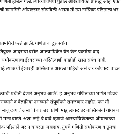
ी होऊन गेला. त्याच्याविषयी पुढील आख्यायिका प्रसिद्ध आहे. एका
याची कामगिरी ऑयलरवर सोपविली असता तो त्या नास्तिक पंडिताला भर
 कामगिरी फत्ते झाली. गणिताचा दुरुपयोग
तियुक्त आदराचा वरील आख्यायिकेत येन केन प्रकारेण वाद
्ट समीकरणाचा ईश्वराच्या अस्तित्वाशी काहीही खास संबंध नाही.
आहे त्याअर्थी ईश्वरही अस्तित्वात असला पाहिजे असे जर कोणाला वाटत
्वाची प्रचीती देणारे अनुभव आले”. हे अनुभव गणिताच्या भाषेत मांडावे
असल्याने व वैज्ञानिक नसल्याने संपूर्णपणे समजणार नाहीत. पण मी
व मानू लागा,’ असा विचार जर कोणी मांडू लागले तर नास्तिकांनी गांगरून
े मला वाटते. अशा तऱ्हे चे दावे म्हणजे आख्यायिकेतल्या ऑयलरच्या
्तिक पंडिताने जर न घाबरता ‘महाशय, तुमचे गणिती समीकरण व तुमचा