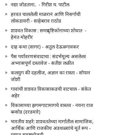
नद्या जोडताना.. - गिरीश घ. पाटील
हरवत चाललेली माळरानं आणि निसर्गाची
लोकडायरी - साहेबराव राठोड
शाश्वत विकास : समग्र दृष्टिकोनाच्या शोधात -
हेमंत मोहरीर
दाह कथा (सागर) - अतुल देऊळगावकर
पैस पर्यावरणसंवादाचा : संदर्भमूल्य असलेला
अभ्यासपूर्ण दस्तावेज - सतीश लळीत
कलयुग की दहलीज, अज्ञान का रास्ता - सोपान
जोशी
गावांची शाश्वत विकासाकडची वाटचाल - संकेत
अहेर
विकासाच्या झगमगाटामागचे वास्तव - नयना राज
बन्सोड (दरडमारे)
भारतीय शहरे: शाश्वततेच्या मार्गातील सामाजिक,
आर्थिक आणि राजकीय अडथळ्यांचे मूर्त रूप -
प्रद्युम्न सहस्रभोजनी