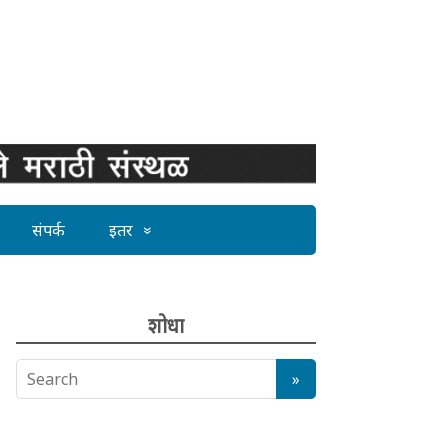
संपर्क
इतर
शोधा