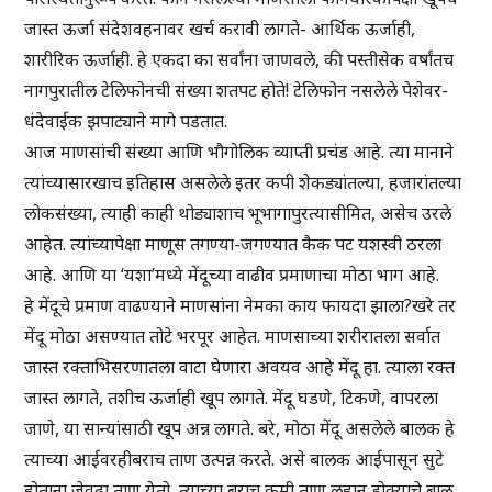
जास्त ऊर्जा संदेशवहनावर खर्च करावी लागते- आर्थिक ऊर्जाही,
शारीरिक ऊर्जाही. हे एकदा का सर्वांना जाणवले, की पस्तीसेक वर्षांतच
नागपुरातील टेलिफोनची संख्या शतपट होते! टेलिफोन नसलेले पेशेवर-
धंदेवाईक झपाट्याने मागे पडतात.
आज माणसांची संख्या आणि भौगोलिक व्याप्ती प्रचंड आहे. त्या मानाने
त्यांच्यासारखाच इतिहास असलेले इतर कपी शेकड्यांतल्या, हजारांतल्या
लोकसंख्या, त्याही काही थोड्याशाच भूभागापुरत्यासीमित, असेच उरले
आहेत. त्यांच्यापेक्षा माणूस तगण्या-जगण्यात कैक पट यशस्वी ठरला
आहे. आणि या ‘यशा’मध्ये मेंदूच्या वाढीव प्रमाणाचा मोठा भाग आहे.
हे मेंदूचे प्रमाण वाढण्याने माणसांना नेमका काय फायदा झाला?खरे तर
मेंदू मोठा असण्यात तोटे भरपूर आहेत. माणसाच्या शरीरातला सर्वात
जास्त रक्ताभिसरणातला वाटा घेणारा अवयव आहे मेंदू हा. त्याला रक्त
जास्त लागते, तशीच ऊर्जाही खूप लागते. मेंदू घडणे, टिकणे, वापरला
जाणे, या सान्यांसाठी खूप अन्न लागते. बरे, मोठा मेंदू असलेले बालक हे
त्याच्या आईवरहीबराच ताण उत्पन्न करते. असे बालक आईपासून सुटे
होताना जेवढा ताण येतो, त्याच्या बराच कमी ताण लहान डोक्याचे बाळ