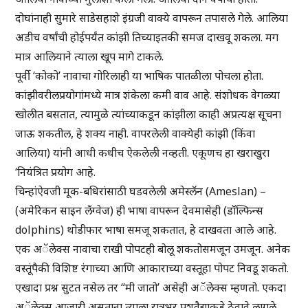
दोघांनाही सुमारे साडेसहाशे इंग्रजी वाक्ये वापरून तपासले गेले. आलिया
अडीच वर्षांची होईपर्यंत कांझी तिच्याइतकी समज दाखवू शकला. मग
मात्र आलियाने त्याला खूप मागे टाकले.
पूर्वी ‘कोको’ नावाचा गोरिलाही या भाषिक पातळीला पोचला होता.
कांझीवरीलप्रयोगांमध्ये मात्र शंकेला कमी वाव आहे. संशोधक वेगळ्या
खोलीत बसतात, त्यामुळे त्यांच्याकडून कांझीला काही अप्रत्यक्ष सूचना
जाऊ शकतील, हे शक्य नाही. वापरलेली वाक्येही कांझी (किंवा
आलिया) यांनी आधी कधीच ऐकलेली नव्हती. एकूणच हा खराखुरा
‘नियंत्रित प्रयोग आहे.
चिन्हांऐवजी मूक-बधिरांसाठी घडवलेली अमेस्लॅन (Ameslan) –
(अमेरिकन साइन लँग्वेज) ही भाषा वापरून देवमासेही (डॉल्फिन्स
dolphins) थोडीफार भाषा समजू शकतात, हे दाखवता आले आहे.
एक अॅलेक्स नावाचा राखी पोपटही बोलू शकतोसमजून उमजून. अनेक
वस्तूंपैकी विशिष्ट रंगाच्या आणि आकाराच्या वस्तूहा पोपट निवडू शकतो.
एखादा प्रश्न सुटत नसेल तर “मी जातो’ असेही अॅलेक्स म्हणतो. एकदा
अॅलेक्स आजारी असताना त्याला रात्रभर पशुवैद्याकडे ठेवावे लागले.