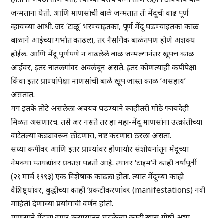
जन्मताना येतो. आणि माणसांची बाळे जन्मतात ती मेंदूची वाढ पूर्ण
व्हायच्या आधी. जर ‘टाळू’ भरण्याइतका, पूर्ण मेंदू घडण्याइतका काळ
बाळाने आईच्या गर्भात काढला, तर नैसर्गिक बाळंतपण होणे अशक्य
होईल. आणि मेंदू पूर्णपणे न वाढलेले बाळ जन्मल्यानंतर खूपच काळ
आईवर, इतर नातलगांवर अवलंबून असते. इतर कोणत्याही कपीपेक्षा
किंवा इतर प्राण्यांपेक्षा माणसांची बाळे खूप जास्त काळ ‘असहाय’
असतात.
मग इतके तोटे असलेला अवयव घडण्याने काहीतरी मोठे फायदेही
मिळत असणारच. तसे जर नसते तर हा महा-मेंदू माणसांना उत्क्रांतीच्या
वाटेतल्या कड्यावरून लोटणारा, नष्ट करणारा ठरला असता.
सध्या कपींवर आणि इतर प्राण्यांवर होणार्यार संशोधनांतून मेंदूच्या
नेमक्या फायद्यांवर प्रकाश पडतो आहे. त्यावर ‘टाइम’ने काही वर्षांपूर्वी
(२९ मार्च १९९३) एक विशेषांक काढला होता. त्यात मेंदूच्या काही
वैशिष्ट्यांवर, बुद्धीच्या काही ‘प्रकटीकरणांवर (manifestations) नवी
माहिती देणाच्या प्रयोगांची वर्णन होती.
माणसाने मेंदूचा वापर करण्यातून घडलेल्या काही खास गोष्टी अशा.