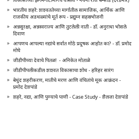
विकासाच्या झगमगाटामागचे वास्तव - नयना राज बन्सोड (दरडमारे)
भारतीय शहरे: शाश्वततेच्या मार्गातील सामाजिक, आर्थिक आणि
राजकीय अडथळ्यांचे मूर्त रूप - प्रद्युम्न सहस्रभोजनी
अन्नसुरक्षा, अन्नस्वराज्य आणि तुटलेली नाती - डॉ. अनुराधा भोसले
दिवाण
आपणच आपल्या नद्यांचे सर्वात मोठे प्रदूषक आहोत का? - डॉ. प्रमोद
मोघे
जीडीपीच्या देवाचे पितळ! - अनिकेत मोताळे
जीडीपीपलीकडील शाश्वत विकासाचा शोध - हरिहर सारंग
बेधुंद शहरीकरण, मातीचे मरण आणि वंचितांचे मूक आक्रंदन -
प्रमोद देशपांडे
शहरे, नद्या, आणि पुण्याचे पाणी - Case Study - शैलजा देशपांडे