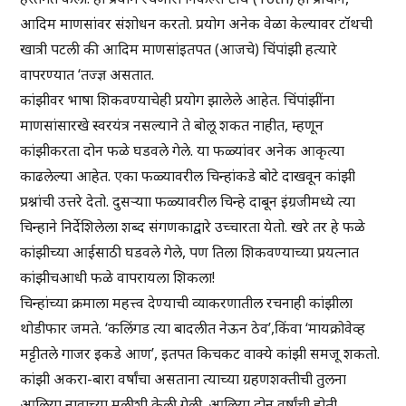
आदिम माणसांवर संशोधन करतो. प्रयोग अनेक वेळा केल्यावर टॉथची
खात्री पटली की आदिम माणसांइतपत (आजचे) चिंपांझी हत्यारे
वापरण्यात ‘तज्ज्ञ असतात.
कांझीवर भाषा शिकवण्याचेही प्रयोग झालेले आहेत. चिंपांझींना
माणसांसारखे स्वरयंत्र नसल्याने ते बोलू शकत नाहीत, म्हणून
कांझीकरता दोन फळे घडवले गेले. या फळ्यांवर अनेक आकृत्या
काढलेल्या आहेत. एका फळ्यावरील चिन्हांकडे बोटे दाखवून कांझी
प्रश्नांची उत्तरे देतो. दुसऱ्याा फळ्यावरील चिन्हे दाबून इंग्रजीमध्ये त्या
चिन्हाने निर्देशिलेला शब्द संगणकाद्वारे उच्चारता येतो. खरे तर हे फळे
कांझीच्या आईसाठी घडवले गेले, पण तिला शिकवण्याच्या प्रयत्नात
कांझीचआधी फळे वापरायला शिकला!
चिन्हांच्या क्रमाला महत्त्व देण्याची व्याकरणातील रचनाही कांझीला
थोडीफार जमते. ‘कलिंगड त्या बादलीत नेऊन ठेव’,किंवा ‘मायक्रोवेव्ह
मट्टीतले गाजर इकडे आण’, इतपत किचकट वाक्ये कांझी समजू शकतो.
कांझी अकरा-बारा वर्षांचा असताना त्याच्या ग्रहणशक्तीची तुलना
आलिया नावाच्या मुलीशी केली गेली. आलिया दोन वर्षांची होती.