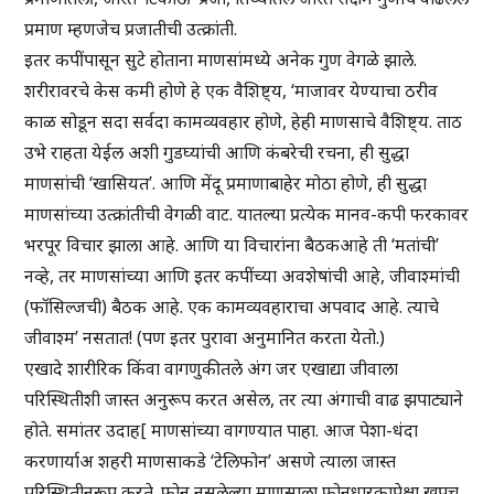
प्रमाण म्हणजेच प्रजातीची उत्क्रांती.
इतर कपींपासून सुटे होताना माणसांमध्ये अनेक गुण वेगळे झाले.
शरीरावरचे केस कमी होणे हे एक वैशिष्ट्य, ‘माजावर येण्याचा ठरीव
काळ सोडून सदा सर्वदा कामव्यवहार होणे, हेही माणसाचे वैशिष्ट्य. ताठ
उभे राहता येईल अशी गुडघ्यांची आणि कंबरेची रचना, ही सुद्धा
माणसांची ‘खासियत’. आणि मेंदू प्रमाणाबाहेर मोठा होणे, ही सुद्धा
माणसांच्या उत्क्रांतीची वेगळी वाट. यातल्या प्रत्येक मानव-कपी फरकावर
भरपूर विचार झाला आहे. आणि या विचारांना बैठकआहे ती ‘मतांची’
नव्हे, तर माणसांच्या आणि इतर कपींच्या अवशेषांची आहे, जीवाश्मांची
(फॉसिल्जची) बैठक आहे. एक कामव्यवहाराचा अपवाद आहे. त्याचे
जीवाश्म’ नसतात! (पण इतर पुरावा अनुमानित करता येतो.)
एखादे शारीरिक किंवा वागणुकीतले अंग जर एखाद्या जीवाला
परिस्थितीशी जास्त अनुरूप करत असेल, तर त्या अंगाची वाढ झपाट्याने
होते. समांतर उदाह[ माणसांच्या वागण्यात पाहा. आज पेशा-धंदा
करणार्याअ शहरी माणसाकडे ‘टेलिफोन’ असणे त्याला जास्त
परिस्थितीनुरूप करते. फोन नसलेल्या माणसाला फोनधारकापेक्षा खूपच