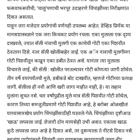
फसवाफसवीची, ‘चालू’पणाची भरपूर उदाहरणे चिंपांझींच्या निरीक्षणांत
दिसत असतात.
याहून जरा मजेदार प्रयोगांची वर्णनही उपलब्ध आहेत. डेव्हिड प्रिमॅक या
मानसशास्त्रज्ञाने एक जरा किचकट प्रयोग रचला. एका मुलाला एक दृश्य
दाखवले, ज्यात सॅली नांवाची मुलगी एक काचेची गोटी एका पिशवीत
ठेवताना दिसे. नंतर सॅली खोलीबाहेर जाई. एक अॅन नावाची मुलगीमग
गोटी पिशवीतून काढून एका डबीत ठेवत असे. यानंतर त्या मुलाला
विचारले जाई, की सॅली : खोलीत परतल्यावर गोटी कोणत्या जागी शोधेल.
तीन वर्षे वयापर्यंतची मुले, डबीकडे बोट दाखवीत, म्हणजे गोटीच्या प्रत्यक्ष
जागी. सॅलीला ही नवी आणि खरी जागा माहीत नाही, हे। या लहान
मुलांना सुचत नसे. चार वर्षांपुढील मुले मात्र सॅली पिशवीत गोटी शोधेल,
कारण तिच्या समजुतीप्रमाणे गोटी पिशवीत आहे, हे बरोबर ओळखीत!
याच्यासारखेच प्रयोग चिंपांझींसाठीही घडवले गेले. चिंपांझींच्या दृष्टीआड
‘खाऊ’ लपवला जाई. शेजारी दोन माणसेही उभी असत. एकाला खाऊ
कुठे लपवला जात आहे हे दिसत असे, तर दुसन्याला ते नीटसे दिसत नसे.
बहुतांश प्रयोगांमध्ये चिंपांझी ज्या माणसाला लपवण्याची जागा नीट