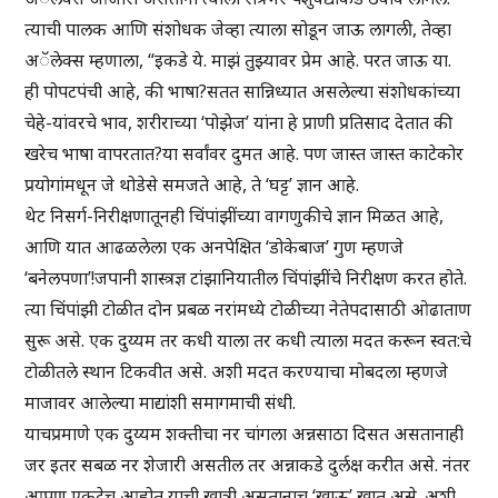
त्याची पालक आणि संशोधक जेव्हा त्याला सोडून जाऊ लागली, तेव्हा
अॅलेक्स म्हणाला, “इकडे ये. माझं तुझ्यावर प्रेम आहे. परत जाऊ या.
ही पोपटपंची आहे, की भाषा?सतत सान्निध्यात असलेल्या संशोधकांच्या
चेहे-यांवरचे भाव, शरीराच्या ‘पोझेज’ यांना हे प्राणी प्रतिसाद देतात की
खरेच भाषा वापरतात?या सर्वांवर दुमत आहे. पण जास्त जास्त काटेकोर
प्रयोगांमधून जे थोडेसे समजते आहे, ते ‘घट्ट’ ज्ञान आहे.
थेट निसर्ग-निरीक्षणातूनही चिंपांझींच्या वागणुकीचे ज्ञान मिळत आहे,
आणि यात आढळलेला एक अनपेक्षित ‘डोकेबाज’ गुण म्हणजे
‘बनेलपणा’!जपानी शास्त्रज्ञ टांझानियातील चिंपांझींचे निरीक्षण करत होते.
त्या चिंपांझी टोळीत दोन प्रबळ नरांमध्ये टोळीच्या नेतेपदासाठी ओढाताण
सुरू असे. एक दुय्यम तर कधी याला तर कधी त्याला मदत करून स्वत:चे
टोळीतले स्थान टिकवीत असे. अशी मदत करण्याचा मोबदला म्हणजे
माजावर आलेल्या माद्यांशी समागमाची संधी.
याचप्रमाणे एक दुय्यम शक्तीचा नर चांगला अन्नसाठा दिसत असतानाही
जर इतर सबळ नर शेजारी असतील तर अन्नाकडे दुर्लक्ष करीत असे. नंतर
आपण एकटेच आहोत याची खात्री असतानाच ‘खाऊ’ खात असे. अशी