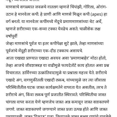
माणसाचे सगळ्यात जवळचे नातलग म्हणजे चिंपांझी, गोरिला, ओरांग-
उटान हे मानवेतर कपी. हे प्राणी आणि माणसे मिळून कपी (apes) हा
वर्ग बनतो. या मानवेतर कपींमध्ये मेंदूचे प्रमाणमाणसांच्या थेट अर्धे,
म्हणजे शरीराच्या एक-सव्वा टक्का येवढेच असते. चाळीसेक लक्ष
वर्षांपूर्वी
जेव्हा माणसांचे पूर्वज या इतर कपीपेक्षा सुटे झाले, तेव्हा माणसांच्या
पूर्वजांचे मेंदूही शरीराच्या एक-दीड टक्काच असायचे.
आता एखाद्या प्राण्यात एखादा अवयव असा ‘प्रमाणाबाहेर’ मोठा होतो,
तेव्हा आजचे जीवशास्त्रज्ञ या वाढीमुळे फायदेतोटे काय होतात असा प्रश्न
विचारतात. डार्विनच्या उत्क्रांतिवादामुळे या प्रश्नाला महत्त्व येते. शरीराचे
एखादे अंग, वागणुकीतली एखादी लकब, यांच्यामुळे जर त्या जीवाला
परिस्थितीतील घटक जास्त कार्यक्षमतेने वापरता येत असतील, तरच ते
शरीराचे अंग, किंवा लकब पूर्ण प्रजातीत स्थिरावते. परिस्थितीचा जास्त
चांगला वापर करता येणे म्हणजेच जास्त अन्न कमावून जास्त सशक्तपणे
जगणे. जास्त सशक्तपणे जगण्याने जास्त प्रजा उत्पन्न होते आणि जास्त
प्रमाणातली, जास्त ‘टिकाऊ’ प्रजा, तिच्यातले जास्त सक्षम गुणांचे वाढलेले