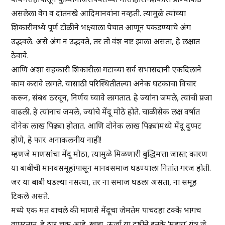
असलेला वेग व दांतनखे आदिमानवांना नव्हती. त्यामुळे त्यांच्या
शिकारीमध्ये पूर्ण टोळीने भक्ष्याला पेचात आणून पकडण्याचे अंग
उद्भवले. असे अंग न उद्भवते, तर तो वंश नष्ट झाला असता, हे लक्षात
ठेवावे.
आणि अशा सहकारी शिकारीला गटाच्या सर्व सभासदांनी एकदिलाने
काम करावे लागते. यासाठी परिस्थितीतल्या अनेक घटकांचा विचार
करून, संबंध ठरवून, निर्णय घ्यावे लागतात. हे ज्यांना जमले, त्यांची प्रजा
वाढली. हे त्यांनाच जमले, ज्यांचे मेंदू मोठे होते. चाळीसेक लक्ष वर्षात
दोनेक लाख पिढ्या होतात. आणि दोनेक लाख पिढ्यांमध्ये मेंदू दुप्पट
होणे, हे फार अनाकलनीय नाही!
म्हणजे माणसांचा मेंदू मोठा, त्यामुळे मिळणारी बुद्धिमत्ता जास्त; कारण
या बाबींची मानवसमूहांपासून मानवसमाज घडण्याला नितांत गरज होती.
जर या बाबी घडल्या नसत्या, तर ना समाज घडला असता, ना समूह
टिकले असते.
मध्ये एक मत वाचले की माणसे मेंदूचा जेमतेम पाचदहा टक्के भागच
वापरतात. हे ठार चूक आहे. खाद्य, ऊर्जा या दृष्टीने इतके ‘महाग’ यंत्र जे