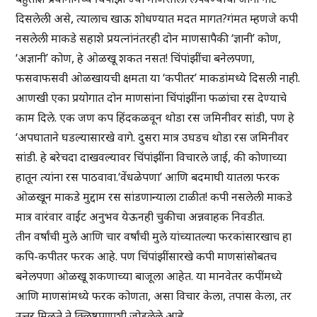
दिसलेली असे, त्यालाच खाऊ शोधण्यात मदत मागत?गंमत म्हणजे कपी
नसलेली माकडे सहाशे प्रयत्नांनंतरही दोन माणसापैकी ‘ज्ञानी’ कोण,
‘अज्ञानी’ कोण, हे ओळखू शकत नसत! चिंपांझींचा बनेलपणा,
फसवाफसवी ओळखायची क्षमता या ‘कपीतर’ माकडांमध्ये दिसली नाही.
आणखी एका प्रयोगात दोन माणसांना चिंपांझींना फळांचा रस देण्याचे
काम दिले. एक जण कप हिंदकळवून थोडा रस जमिनीवर सांडी, पण हे
‘अपघाताने घडल्यासारखे वागे. दुसरा मात्र उघडच थोडा रस जमिनीवर
सांडी. हे बरेचदा दाखवल्यावर चिंपांझींना विचारले जाई, की कोणाच्या
हातून त्यांना रस पाठवावा.‘वेंधळेपणा’ आणि बदमाघी यातला फरक
ओळखून माकडे मुद्दाम रस सांडणान्याला टाळीत! कपी नसलेली माकडे
मात्र वारंवार वाईट अनुभव येऊनही चुकीचा अन्नवाहक निवडीत.
तीन वर्षांची मुले आणि चार वर्षांची मुले यांच्यातल्या फरकांसारखाच हा
कपि-कपीतर फरक आहे. पण चिंपांझींसारखे कपी माणसांसोबतच
बनेलपणा ओळखू शकणाच्या बाजूला आहेत. या मानवेतर कपींमध्ये
आणि माणसांमध्ये फरक कोणता, असा विचार केला, तपास केला, तर
उत्तर मिळते ते क्लिष्टपणाशी जोडलेले आहे.