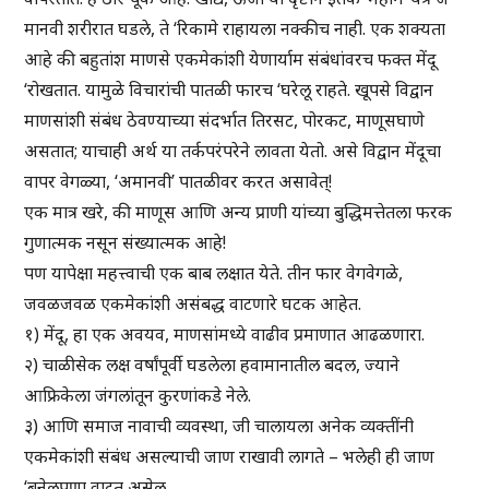
मानवी शरीरात घडले, ते ‘रिकामे राहायला नक्कीच नाही. एक शक्यता
आहे की बहुतांश माणसे एकमेकांशी येणार्याम संबंधांवरच फक्त मेंदू
‘रोखतात. यामुळे विचारांची पातळी फारच ‘घरेलू राहते. खूपसे विद्वान
माणसांशी संबंध ठेवण्याच्या संदर्भात तिरसट, पोरकट, माणूसघाणे
असतात; याचाही अर्थ या तर्कपरंपरेने लावता येतो. असे विद्वान मेंदूचा
वापर वेगळ्या, ‘अमानवी’ पातळीवर करत असावेत्!
एक मात्र खरे, की माणूस आणि अन्य प्राणी यांच्या बुद्धिमत्तेतला फरक
गुणात्मक नसून संख्यात्मक आहे!
पण यापेक्षा महत्त्वाची एक बाब लक्षात येते. तीन फार वेगवेगळे,
जवळजवळ एकमेकांशी असंबद्ध वाटणारे घटक आहेत.
१) मेंदू, हा एक अवयव, माणसांमध्ये वाढीव प्रमाणात आढळणारा.
२) चाळीसेक लक्ष वर्षांपूर्वी घडलेला हवामानातील बदल, ज्याने
आफ्रिकेला जंगलांतून कुरणांकडे नेले.
३) आणि समाज नावाची व्यवस्था, जी चालायला अनेक व्यक्तींनी
एकमेकांशी संबंध असल्याची जाण राखावी लागते – भलेही ही जाण
‘बनेलपणा वाटत असेल.