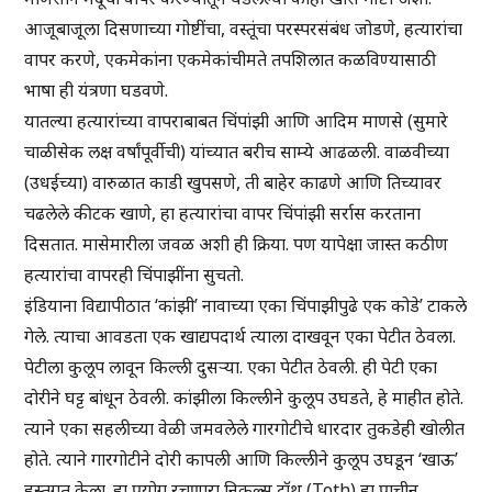
आजूबाजूला दिसणाच्या गोष्टींचा, वस्तूंचा परस्परसंबंध जोडणे, हत्यारांचा
वापर करणे, एकमेकांना एकमेकांचीमते तपशिलात कळविण्यासाठी
भाषा ही यंत्रणा घडवणे.
यातल्या हत्यारांच्या वापराबाबत चिंपांझी आणि आदिम माणसे (सुमारे
चाळीसेक लक्ष वर्षांपूर्वीची) यांच्यात बरीच साम्ये आढळली. वाळवीच्या
(उधईच्या) वारुळात काडी खुपसणे, ती बाहेर काढणे आणि तिच्यावर
चढलेले कीटक खाणे, हा हत्यारांचा वापर चिंपांझी सर्रास करताना
दिसतात. मासेमारीला जवळ अशी ही क्रिया. पण यापेक्षा जास्त कठीण
हत्यारांचा वापरही चिंपाझींना सुचतो.
इंडियाना विद्यापीठात ‘कांझी’ नावाच्या एका चिंपाझीपुढे एक कोडे’ टाकले
गेले. त्याचा आवडता एक खाद्यपदार्थ त्याला दाखवून एका पेटीत ठेवला.
पेटीला कुलूप लावून किल्ली दुसऱ्या. एका पेटीत ठेवली. ही पेटी एका
दोरीने घट्ट बांधून ठेवली. कांझीला किल्लीने कुलूप उघडते, हे माहीत होते.
त्याने एका सहलीच्या वेळी जमवलेले गारगोटीचे धारदार तुकडेही खोलीत
होते. त्याने गारगोटीने दोरी कापली आणि किल्लीने कुलूप उघडून ‘खाऊ’
हस्तगत केला. हा प्रयोग रचणारा निकल्स टॉथ (Toth) हा प्राचीन,