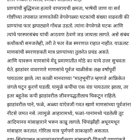
प्राण्यांची बुद्धिमत्ता हत्यारे वापरायची क्षमता, भाषेची जाण या सर्व
गोष्टींच्या तपासात जाणवतेकी वेगवेगळ्या घटकांची संख्या वाढवली की
प्राण्यांचा फार झपाट्याने गोंधळ उडतो. त्यांना वेगवेगळे घटक आणि
त्यांचे परस्परसंबंध यांची आठवण ठेवणे जड जायला लागते. असे संबंध
कधीकधी समजलेही, तरी ते फार वेळ स्मरणात राहात नाहीत. याऊलट
माणसांची स्मरणशक्ती मात्र प्राण्यांच्या तुलनेत प्रचंड असते.
आणि यावरून माणसांचे मेंदू प्रमाणातीत मोठे का याचे उत्तर सुचवता
येते. झाडांवर वावरणारे माणसांचे पूर्वज चाळीसेक लक्ष वर्षांपूर्वी
पायउतार झाले. त्या काळी मानवाच्या “मातृभूमी’त म्हणजे आफ्रिकेत
जंगले घटून कुरणे घडली. यामुळे कपींचा एक वंश पायउतार झाला, तर
इतर बहुतेक कपी झाडांवरील जीवनपद्धतीलाच चिकटून राहिले.
झाडांवरील पाने, फळे, अळ्या यांऐवजी गवत खाणे माणसांच्या पूर्वजांना
नीटसे जमत नसे. त्यामुळे आहारामध्ये, फळां-पानांमध्ये पडलेली तूट
आदिमानव मांसाहाराने भरून काढू लागले. चिंपांझीही अधूनमधून
मांसाहार करतात. गोरिला मात्र पूर्णपणे शाकाहारी असतात.
वाघ-सिंहांपासून कुत्र्यामांजरांपर्यंतच्या मांसाहारी-शिकारी प्राण्यांकडे