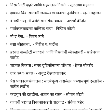
निसर्गातली शहरे आणि शहरातला निसर्ग - सुलक्षणा महाजन
शाश्वत विकासासाठी जलव्यवस्थापनाचा पुनर्विचार - रश्मी महाजन
वेगाची संस्कृती आणि मानसिक थकवा - अपर्णा दीक्षित
पर्यावरणवादाचा तात्त्विक पाया - निखिल जोशी
बी द चेंज... - विजय तांबे
नद्या जोडताना.. - गिरीश घ. पाटील
हरवत चाललेली माळरानं आणि निसर्गाची लोकडायरी - साहेबराव
राठोड
शाश्वत विकास : समग्र दृष्टिकोनाच्या शोधात - हेमंत मोहरीर
दाह कथा (सागर) - अतुल देऊळगावकर
पैस पर्यावरणसंवादाचा : संदर्भमूल्य असलेला अभ्यासपूर्ण दस्तावेज -
सतीश लळीत
कलयुग की दहलीज, अज्ञान का रास्ता - सोपान जोशी
गावांची शाश्वत विकासाकडची वाटचाल - संकेत अहेर