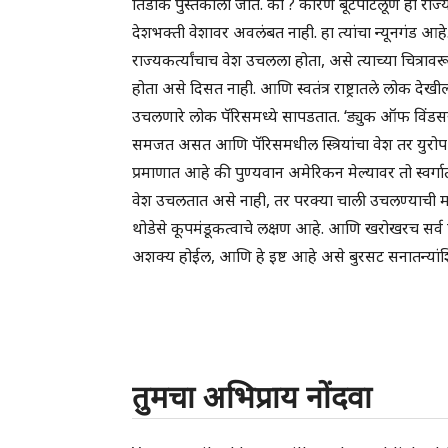
तिडीक पुस्तकाला जाते. का ? कारण बूटपाटलूण हा राज्यकर
देशभक्ती वेशावर अवलंबत नाही. हा त्यांचा न्यूनगंड आहे. 
राज्यकर्त्यांचाच वेश उचलला होता, असे त्याच्या चित्रावर
होता असे दिसत नाही. आणि स्वतंत्र राष्ट्रातले लोक 
उचलणारे लोक पॅरिसमध्ये सापडतात. ‘ड्युक ऑफ विंडसर’ 
समजत असत आणि पॅरिसमधील स्त्रियांचा वेश तर युरोप 
प्रमाणात आहे की पुण्यवान अमेरिकन मेल्यावर तो स्वर्गात 
वेश उचलतात असे नाही, तर परक्या चाली उचलण्याची मनु
थोडेसे कूपमंडूकत्वाचे लक्षण आहे. आणि खरोखरच सर्व
अशक्य होईल, आणि हे इष्ट आहे असे बुरसट सनातन्यांश
तुमचा अभिप्राय नोंदवा