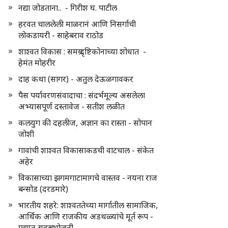
नद्या जोडताना.. - गिरीश घ. पाटील
हरवत चाललेली माळरानं आणि निसर्गाची
लोकडायरी - साहेबराव राठोड
शाश्वत विकास : समग्र दृष्टिकोनाच्या शोधात -
हेमंत मोहरीर
दाह कथा (सागर) - अतुल देऊळगावकर
पैस पर्यावरणसंवादाचा : संदर्भमूल्य असलेला
अभ्यासपूर्ण दस्तावेज - सतीश लळीत
कलयुग की दहलीज, अज्ञान का रास्ता - सोपान
जोशी
गावांची शाश्वत विकासाकडची वाटचाल - संकेत
अहेर
विकासाच्या झगमगाटामागचे वास्तव - नयना राज
बन्सोड (दरडमारे)
भारतीय शहरे: शाश्वततेच्या मार्गातील सामाजिक,
आर्थिक आणि राजकीय अडथळ्यांचे मूर्त रूप -
प्रद्युम्न सहस्रभोजनी