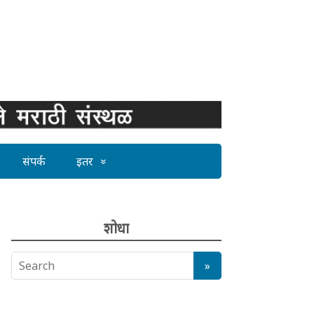
संपर्क
इतर
शोधा