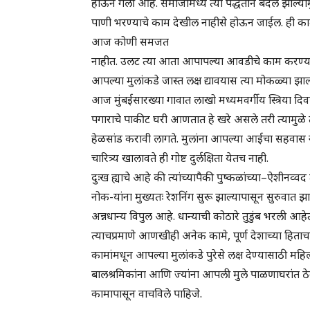
होऊन गेली आहे. समाजामध्ये त्या पद्धतीने बदल झाल्याम
पाणी भरण्याचे काम देखील नाहीसे होऊन जाईल. ही कामे य
आज कोणी समजत
नाहीत. उलट त्या आता आपापल्या आवडीचे काम करण्यास मो
आपल्या मुलांकडे जास्त लक्ष द्यावयास त्या मोकळ्या झ
आज मुंबईसारख्या गावात लाखो मध्यमवर्गीय स्त्रिया द
पगाराचे पाकीट घरी आणतात हे खरे असले तरी त्यामुळे त्
हेळसांड करावी लागते. मुलांना आपल्या आईचा सहवास न घडल्य
चारित्र्य खालावते ही गोष्ट दुर्लक्षिता येतच नाही.
दुःख ह्याचे आहे की त्यांच्यापैकी पुष्कळांच्या–ऐशीनव्वद 
नोक-यांना मुख्यतः रेशनिंग सुरू झाल्यापासून सुरुवात 
अन्नधान्य विपुल आहे. धान्याची कोठारे तुडुंब भरली आ
त्याचप्रमाणे आणखीही अनेक कामे, पूर्ण देशाच्या हित
कामांमधून आपल्या मुलांकडे पुरेसे लक्ष देण्यासाठी मह
बालश्रमिकांना आणि ज्यांना आपली मुले पाळणाघरांत ठे
कामापासून वाचविले पाहिजे.