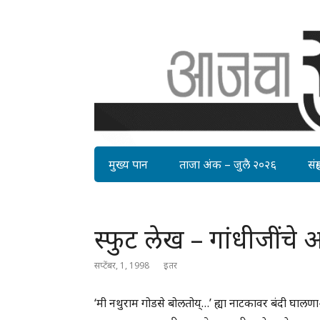
मुख्य पान
ताजा अंक – जुलै २०२६
संग्र
स्फुट लेख – गांधीजींचे अभ
सप्टेंबर, 1, 1998
इतर
‘मी नथुराम गोडसे बोलतोय्…’ ह्या नाटकावर बंदी घालणा-य