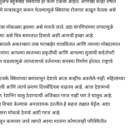
ुळेच बहुसंख्य स्त्रियांची ही कामे टळली आहेत. आणखी काही वर्षांत
न्त्रांकडून करून घेतल्यामुळे स्त्रियांचा रोजगार काढून घेतला असे
कळ्या झाल्या असे मानले जाते. उद्या संगणित्रांच्या वापरामुळे
ाल्या असे चित्र समाजात दिसावे अशी आमची इच्छा आहे.
िवसातले अकराबारा तास घराबाहेर घालवितात आणि त्याच्या मोबदल्यात
यांना आपल्या स्वतःच्या प्रकृतीची आणि आपल्या मुलांची सर्वतोपरी
ामुळे त्यांच्यामध्ये वर्तनाच्या समस्या निर्माण होतात. राष्ट्राचे
टक्के स्त्रियांच्या श्रमांवाचून देशाचे आता काहीच अडलेले नाही. महिलांच्या
झाली आणि त्यांचे प्रमाण दिवसेंदिवस वाढतच आहे. आज देशामध्ये
हेत. रेशनिंग चालू ठेवण्याची अजिबात गरज नाही पण ते चालूच आहे.
ाचा विचार केल्यास अनावश्यक ठरतील हे सहज लक्षात येईल. अशा
िलांना मोकळे ठेवावे अशी गरज आहे.
वून कामावर जावे लागते अश्या मातांना कोणत्याही परिस्थितीत