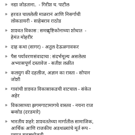
नद्या जोडताना.. - गिरीश घ. पाटील
हरवत चाललेली माळरानं आणि निसर्गाची
लोकडायरी - साहेबराव राठोड
शाश्वत विकास : समग्र दृष्टिकोनाच्या शोधात -
हेमंत मोहरीर
दाह कथा (सागर) - अतुल देऊळगावकर
पैस पर्यावरणसंवादाचा : संदर्भमूल्य असलेला
अभ्यासपूर्ण दस्तावेज - सतीश लळीत
कलयुग की दहलीज, अज्ञान का रास्ता - सोपान
जोशी
गावांची शाश्वत विकासाकडची वाटचाल - संकेत
अहेर
विकासाच्या झगमगाटामागचे वास्तव - नयना राज
बन्सोड (दरडमारे)
भारतीय शहरे: शाश्वततेच्या मार्गातील सामाजिक,
आर्थिक आणि राजकीय अडथळ्यांचे मूर्त रूप -
प्रद्युम्न सहस्रभोजनी