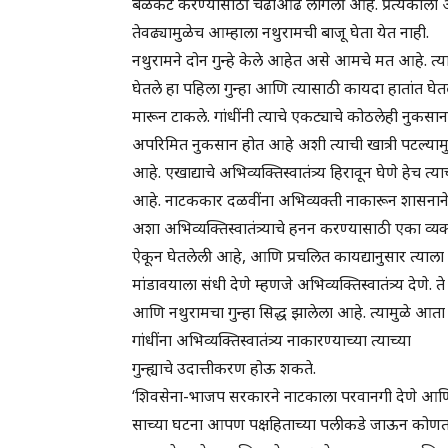
बळकट करण्यासाठी चढाओढ लागली आहे. प्रत्येकाला अभ
तेवढ्यामुळेच आम्हाला नथुरामची बाजू घेता येत नाही.
नथुरामने दोन गुन्हे केले आहेत असे आमचे मत आहे. त्याने ग
घेतले हा पहिला गुन्हा आणि त्यासाठी कायदा हातांत घेतला ह
मारून टाकले. गांधींनी त्याचे एकट्याचे कोठलेही नुकसान केल
अपरिमित नुकसान होत आहे अशी त्याची खात्री पटल्यामु
आहे. एखाद्याचे अभिव्यक्तिस्वातंत्र्य हिरावून घेणे हेच त्
आहे. नाटककार दळवींना अभिव्यक्ती नाकारून शासनाने 
अशा अभिव्यक्तिस्वातंत्र्याचे हनन करण्यासाठी एका व्यक्
ऐकून घेतलेली आहे, आणि प्रचलित कायद्यानुसार त्याला 
मांडावयाला संधी देणे म्हणजे अभिव्यक्तिस्वातंत्र्य देणे. ते 
आणि नथुरामचा गुन्हा सिद्ध झालेला आहे. त्यामुळे आता नथ
गांधींना अभिव्यक्तिस्वातंत्र्य नाकारण्याच्या त्याच्या
गुन्ह्याचे उदात्तीकरण होऊ शकते.
‘शिवसेना-भाजप सरकारने नाटकाला परवानगी देणे आणि काँग
साच्या घटना आपण पक्षहिताच्या पलीकडे जाऊन कोणताच 