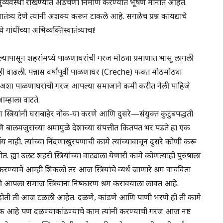
व्यवस्था राखण्यात अडचणी निर्माण करण्यात भूषण मानीत आहेत.
्वातंत्र्य देणे त्यांनी अशक्य करून टाकले आहे. सगळेच प्रश्न कायद्याचे
ांधींच्या अभिव्यक्तिस्वातंत्र्याचा!
ागल्यापासून शहरांमध्ये पाळणाघरांची गरज मोठ्या प्रमाणात भासू लागली
ही वाढली. पन्नास वर्षांपूर्वी पाळणाघर (Creche) फक्त मोठमोठ्या
हे. अशा पाळणाघरांची गरज आपल्या समाजाने कमी करीत नेली पाहिजे
म्हाला वाटते.
्त्रियांनी घराबाहेर नोक-या करणे आणि दुसरे—संयुक्त कुटुंबपद्धती
णि बालमजुरांच्या श्रमांमुळे देशाच्या संपत्तीत कितपत भर पडते हा एक
ी पर्याय नाही. त्यांच्या निंदणाखुरपणाची कामे त्यांच्यावाचून दुसरे कोणी करू
 ह्या उलट शहरी स्त्रियांच्या वाट्याला येणारी कामे कोणत्याही पुरुषाला
्याचे आम्ही शिकलो तर आज स्त्रियांचे व्यर्थ जाणारे श्रम वाचविता
 आपला समाज स्त्रियांना निष्कारण श्रम करावयाला लावत आहे.
ागत होती ती आज टळली आहेत. दळणे, कांडणे आणि पाणी भरणे ही ती कामे
क आहे पण दळण्याकांडण्याचे काम त्यांनी करण्याची गरज आज नष्ट