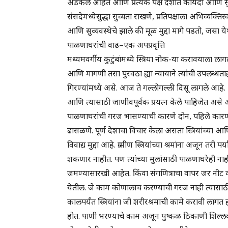
अडकले आहेत आणि प्रत्येक पक्ष देशात कायदा आणि सु
संसदेमध्येसुद्धा सुव्यता राखणे, प्रतिपक्षाला अभिव्यक्तिस
आणि सुव्यवस्थेचे झाले की मूळ मुद्दा मागे पडतो, जसा येथे ग
पाळणाघरांची वाढ–एक अपप्रवृत्ति
मध्यमवर्गीय कुटुंबांमध्ये स्त्रिया नोक-या करावयाला ल
आणि मागणी तसा पुरवठा ह्या न्यायाने त्यांची उपलब्धता
गिरण्यांमध्ये असे. आज ते गल्लोगल्ली दिसू लागले आ
आणि त्यासाठी जाणीवपूर्वक प्रयत्न केले पाहिजेत असे आ
पाळणाघरांची गरज भासण्याची कारणे दोन, पहिले कारण स
ढासळणे. पूर्ण देशाचा विचार केला असता स्त्रियांच्या आ
विवाद्य मुद्दा आहे. ग्रामीण स्त्रियांच्या श्रमांना अजून तर
शकणार नाहीत. पण त्यांच्या मुलांसाठी पाळणाघरेही नाहीत.
जमण्यासारखी आहेत. किंवा संगणित्राचा वापर जर नीट करण
येतील. जे काम कोणालाच करण्याची गरज नाही त्यासाठी
कालपर्यंत स्त्रियांना जी शरीरश्रमाची कामे करावी ल
होत. पाणी भरण्याचे काम अजून पुष्कळ ठिकाणी शिल्ल