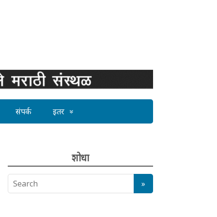
संपर्क
इतर
शोधा