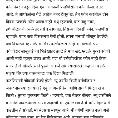
फोन नंबर काढून दिले. एका सकाळी फडणिसांना फोन केला. उत्तर
आले, ते आंघोळीला गेले आहेत. नंबर ठेवून द्या. तेच फोन करतील. दोन
दिवस उलटले. फोन आला नाही. मधू म्हणाली, वाट पाहू नका,
इथे बोलायचे नसले तर तसेच सांगतात. तिस-या दिवशी फोन, फडणीस
म्हणाले, माफ करा विसरूनच गेलो होतो. त्यांना मनाशी योजून ठेवलेले
प्रश्न विचारले. म्हणाले, मासिक फर्स्टक्लास आहे. मी वाचतो. पण
वर्गणीदार सासूबाईंच्या भिडेखातर झाले हे मात्र खरे. म्हटले, पुन्हा वर्गणी
आली नाही म्हणून शंका आली. पण मी वर्गणीकरिता फोन नाही केला.
यावर ते जे बोलले त्याने पुढची सगळी सांगण्यासारखी कहाणी घडली.
माझ्या तिथल्या वास्तव्याला एक दिशा मिळाली.
फडणिसांनी चौकशी केली होती, न्यू जर्सीत किती वर्गणीदार ?
जवळपासच्या राज्यात ? एकूण अमेरिकेत आणि सगळे मिळून खप
किती ? तुमचा मुक्काम किती ? म्हणाले, एक बैठक बोलवा, न्यू जर्सीतले
४ आणि जवळपासचे ८-१० अशांची. मी एक जेवण देतो. वर्गणीदार कसे
वाढतील ते सांगतो. मी सेल्सचा माणूस आहे. मी वर्गणी मागत नाही असे
कोणाला म्हणू नका. हा देश विक्रेत्यांचा आहे. तुमच्या चार महिन्यांत