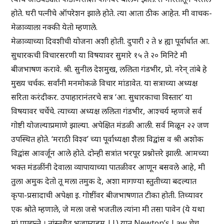
होते. घरी पत्नीचे ऑपरेशन झाले होते. त्या आता ठीक आहेत. मी वाचक-
मेळाव्याला नक्की येतो म्हणाले.
मेळाव्याच्या दिवशीची योजना अशी होती. दुपारी २ ते ४ ह्या पूर्वार्धात आ.
सुधारकची विचारसरणी या विषयावर सुमारे १५ ते २० मिनिटे मी
बीजभाषण करावे. श्री. सुनील देशमुख, ललिता गंडभीर, प्रो. नरेन् तांबे हे
मुख्य चर्चक. सर्वांनी मनमोकळे विचार मांडावेत. या सत्राच्या अध्यक्ष
सरिता करंदीकर. उपाहारानंतरचे सत्र ‘आ. सुधारकाचा विस्तार’ या
विषयावर चर्चेचे. त्याच्या अध्यक्ष ललिता गंडभीर, आश्चर्य म्हणजे सर्व
गोष्टी योजल्याप्रमाणे झाल्या. अपेक्षित मंडळी आली. सर्व मिळून २२ जण
उपस्थित होते. ‘मराठी विश्व’ च्या पूर्वाध्यक्षा शैला विद्वांस व श्री अशोक
विद्वांस आवर्जून आले होते. दोन्ही सत्रांत भरपूर प्रश्नोत्तरे झाली. आमच्या
भक्त मंडळींनी देवाला व्यापायाच्या पातळीवर आणून बसवले आहे, मी
तुला अमुक देतो तू मला तमुक दे, अशा मागण्या स्तुतीच्या बदल्यात
कृपा-प्रसादाची अपेक्षा इ. गोष्टींवर बीजभाषणात टीका होती. तिच्यावर
एक श्रोते म्हणाले, जे मला जसे भजतील त्यांना मी तसा पावेन (ये यथा
मां प्रपद्यन्ते । तांस्तथैव भजाम्यहम् ||) यात Newton’s Law चेच