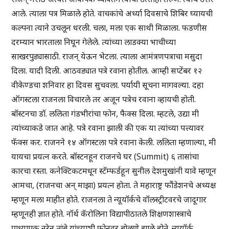
आले. त्याला पत्र मिळाले होते. वाचकांचे अर्ध्या दिवसाचे शिबिर घ्यायची
कल्पना त्याने उचलून धरली. चला, मला एक साथी मिळाला. फडणीस
दरम्यान भारताला निघून गेलेले. त्यांच्या लाडक्या भाचीच्या
साखरपुड्यासाठी. राजन् येऊन भेटला. त्याला आमंत्रणपत्राचा मसुदा
दिला. यादी दिली. आठवड्यात पत्रे रवाना होतील. आम्ही सप्टेंबर १२
वीकेण्डचा शनिवार हा दिवस सुचवला. पर्यायी सूचना मागवल्या. दहा
ऑगस्टला राजनला विचारले तर अजून पत्रेच रवाना व्हायची होती.
बॉस्टनचा डॉ. ललिता गंडभीरांचा फोन, फैक्स दिला. म्हटले, उद्या मी
त्यांच्याकडे जात आहे. पत्रे रवाना झाली की एक या त्यांच्या पत्त्यावर
फॅक्स कर. राजनने १४ ऑगस्टला पत्रे रवाना केली. ललिता म्हणाल्या, मी
यायचा प्रयत्न करते. बॉस्टनहून राजनचे घर (Summit) ६ तासांचा
कारचा रस्ता. कनेक्टिकटमधून स्टॅम्फर्डहून सुनील देशमुखांनी यावे म्हणून
आमचा, (राजनचा अन् माझा) प्रयत्न होता. ते महाराष्ट्र फौंडेशनचे अध्यक्ष
म्हणून मला माहीत होते. राजनला ते न्यूयॉर्कचे वॉलस्ट्रीटवरचे जादूगार
म्हणूनही ज्ञात होते. नॉर्थ कॅरोलिना विद्यापीठातले शिक्षणशास्त्राचे
प्राध्यापक नरेन् तांबे यांच्याशी फोनवर बोलणे झाले होते. न्यूयॉर्क