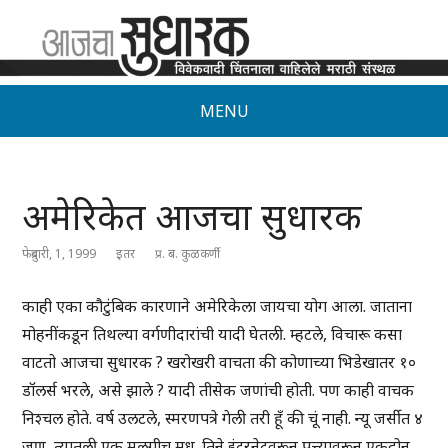
MENU
अमेरिकेत आजचा सुधारक
फेब्रुवारी, 1, 1999
इतर
प्र. ब. कुळकर्णी
काही एका कौटुंबिक कारणाने अमेरिकेला जायचा योग आला. जाताना
मोहनींकडून तिथल्या वर्गणीदारांची यादी घेतली. म्हटले, विचारू कसा
वाटतो आजचा सुधारक ? खरोखरी वाचता की कोणाच्या भिडेखातर १०
डॉलर्स भरले, असे झाले ? यादी तीसेक जणांची होती. पण काही वाचक
निश्चल होते. वर्ष उलटले, स्मरणपत्रे गेली तरी हूँ की चूं नाही. न्यू जर्सीत ४
जण, त्यातली एक मुलगीच मधू. तिने इंटरनेटवरून पत्त्यावरून एकदोन