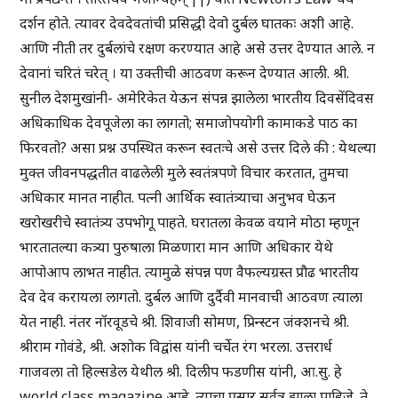
दर्शन होते. त्यावर देवदेवतांची प्रसिद्धी देवो दुर्बल घातकः अशी आहे.
आणि नीती तर दुर्बलांचे रक्षण करण्यात आहे असे उत्तर देण्यात आले. न
देवानां चरितं चरेत् । या उक्तीची आठवण करून देण्यात आली. श्री.
सुनील देशमुखांनी- अमेरिकेत येऊन संपन्न झालेला भारतीय दिवसेंदिवस
अधिकाधिक देवपूजेला का लागतो; समाजोपयोगी कामाकडे पाठ का
फिरवतो? असा प्रश्न उपस्थित करून स्वतःचे असे उत्तर दिले की : येथल्या
मुक्त जीवनपद्धतीत वाढलेली मुले स्वतंत्रपणे विचार करतात, तुमचा
अधिकार मानत नाहीत. पत्नी आर्थिक स्वातंत्र्याचा अनुभव घेऊन
खरोखरीचे स्वातंत्र्य उपभोगू पाहते. घरातला केवळ वयाने मोठा म्हणून
भारतातल्या कत्र्या पुरुषाला मिळणारा मान आणि अधिकार येथे
आपोआप लाभत नाहीत. त्यामुळे संपन्न पण वैफल्यग्रस्त प्रौढ भारतीय
देव देव करायला लागतो. दुर्बल आणि दुर्दैवी मानवाची आठवण त्याला
येत नाही. नंतर नॉरवूडचे श्री. शिवाजी सोमण, प्रिन्स्टन जंक्शनचे श्री.
श्रीराम गोवंडे, श्री. अशोक विद्वांस यांनी चर्चेत रंग भरला. उत्तरार्ध
गाजवला तो हिल्सडेल येथील श्री. दिलीप फडणीस यांनी, आ.सु. हे
world class magazine आहे. त्याचा प्रसार सर्वत्र झाला पाहिजे. ते