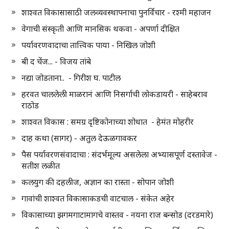
शाश्वत विकासासाठी जलव्यवस्थापनाचा पुनर्विचार - रश्मी महाजन
वेगाची संस्कृती आणि मानसिक थकवा - अपर्णा दीक्षित
पर्यावरणवादाचा तात्त्विक पाया - निखिल जोशी
बी द चेंज... - विजय तांबे
नद्या जोडताना.. - गिरीश घ. पाटील
हरवत चाललेली माळरानं आणि निसर्गाची लोकडायरी - साहेबराव
राठोड
शाश्वत विकास : समग्र दृष्टिकोनाच्या शोधात - हेमंत मोहरीर
दाह कथा (सागर) - अतुल देऊळगावकर
पैस पर्यावरणसंवादाचा : संदर्भमूल्य असलेला अभ्यासपूर्ण दस्तावेज -
सतीश लळीत
कलयुग की दहलीज, अज्ञान का रास्ता - सोपान जोशी
गावांची शाश्वत विकासाकडची वाटचाल - संकेत अहेर
विकासाच्या झगमगाटामागचे वास्तव - नयना राज बन्सोड (दरडमारे)