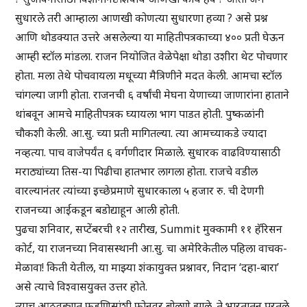
सुधारले तरी आम्हाला आणखी कोणत्या सुधारणा हव्या ? असे प्रश्न
आणि थोडक्यात उत्तरे असलेल्या या माहितीपत्रकाच्या ४०० प्रती घेऊन
आम्ही स्टॉल मांडला. राजन नियोजित वेळेपेक्षा थोडा उशीरा थेट पोचणार
होता. मला तेथे पोचवायला मधूच्या मैत्रिणीने मदत केली. आमचा स्टॉल
चांगल्या जागी होता. राजनची ६ वर्षांची मेघना येणाच्या जाणारांना हाताने
थांबवून आमचे माहितीपत्रक घ्यायला भाग पाडत होती. पुष्कळांनी
चौकशी केली. आ.सु. च्या प्रती मागितल्या. त्या आमच्याकडे ज्यादा
नव्हत्या. पाच वाजेपर्यंत ६ वर्गणीदार मिळाले. सुधारक वाढविण्यासाठी
मराठ्यांच्या तिस-या पिढीचा हातभार लागला होता. राजचे वडील
वारल्यानंतर त्यांच्या इच्छेप्रमाणे सुधारकाला ५ हजार रु. ची देणगी
राजनच्या आईकडून बडोद्याहून आली होती.
पुढचा शनिवार, सप्टेंबरची १२ तारीख, Summit मुक्कामी ११ हॅरिसन
कोर्ट, या राजनच्या निवासस्थानी आ.सु. चा अमेरिकेतील पहिला वाचक-
मेळावा! किती येतील, या माझ्या शंकायुक्त प्रश्नावर, निदान ‘दहा-बारा’
असे त्याचे विश्वासयुक्त उत्तर होते.
त्याच आठवड्यात फडणिसांशी फोनवर बोलणे झाले. ते भारतातून परतले