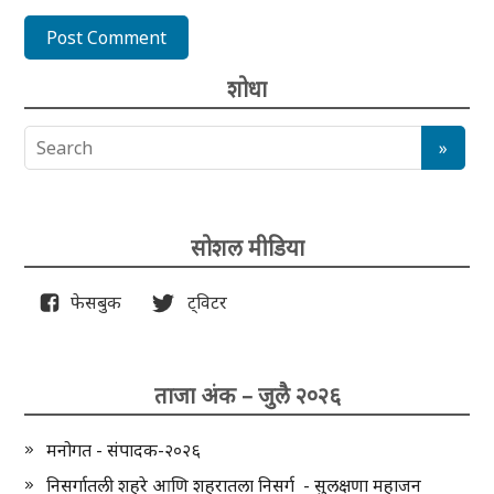
शोधा
सोशल मीडिया
फेसबुक
ट्विटर
ताजा अंक – जुलै २०२६
मनोगत - संपादक-२०२६
निसर्गातली शहरे आणि शहरातला निसर्ग - सुलक्षणा महाजन