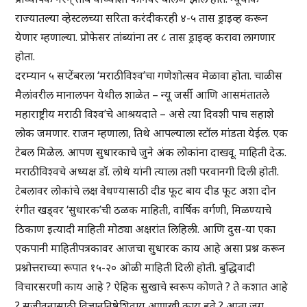
राज्यातल्या व्हेस्टलच्या सरिता करंदीकरही ४-५ तास ड्राइव्ह करून
येणार म्हणाल्या. प्रोफेसर तांब्यांना तर ८ तास ड्राइव्ह करावा लागणार
होता.
दरम्यान ५ सप्टेंबरला ‘मराठीविश्व’चा गणेशोत्सव मेळावा होता. चाळीस
मैलांवरील मानालपन येथील शाळेत – न्यू जर्सी आणि आसमंतातले
महाराष्ट्रीय मराठी विश्व’चे आश्रयदाते – असे त्या दिवशी पाच सहाशे
लोक जमणार. राजन म्हणाला, तिथे आपल्याला स्टॉल मांडता येईल. एक
टेबल मिळेल. आपण सुधारकाचे जुने अंक लोकांना दाखवू. माहिती देऊ.
मराठीविश्वचे अध्यक्ष डॉ. लोथे यांनी त्याला तशी परवानगी दिली होती.
टेबलावर लोकांचे लक्ष वेधण्यासाठी दीड फूट बाय दीड फूट अशा दोन
रंगीत खड्वर ‘सुधारक’ची ठळक माहिती, वार्षिक वर्गणी, मिळण्याचे
ठिकाण इत्यादी माहिती मोठ्या अक्षरांत लिहिली. आणि दुस-या एका
एकपानी माहितीपत्रकावर आजचा सुधारक काय आहे असा प्रश्न करून
प्रश्नोत्तराच्या रूपात १५-२० ओळी माहिती दिली होती. बुद्धिवादी
विचारसरणी काय आहे ? ऐहिक सुखाचे स्वरूप कोणते ? ते कशात आहे
? सुजीवनासाठी विज्ञाननिष्ठेशिवाय आणखी काय हवे ? आता जग