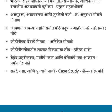
भारतीय शहरे: शाश्वततेच्या मार्गातील सामाजिक, आर्थिक आणि
राजकीय अडथळ्यांचे मूर्त रूप - प्रद्युम्न सहस्रभोजनी
अन्नसुरक्षा, अन्नस्वराज्य आणि तुटलेली नाती - डॉ. अनुराधा भोसले
दिवाण
आपणच आपल्या नद्यांचे सर्वात मोठे प्रदूषक आहोत का? - डॉ. प्रमोद
मोघे
जीडीपीच्या देवाचे पितळ! - अनिकेत मोताळे
जीडीपीपलीकडील शाश्वत विकासाचा शोध - हरिहर सारंग
बेधुंद शहरीकरण, मातीचे मरण आणि वंचितांचे मूक आक्रंदन -
प्रमोद देशपांडे
शहरे, नद्या, आणि पुण्याचे पाणी - Case Study - शैलजा देशपांडे