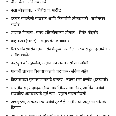
बी द चेंज... - विजय तांबे
नद्या जोडताना.. - गिरीश घ. पाटील
हरवत चाललेली माळरानं आणि निसर्गाची लोकडायरी - साहेबराव
राठोड
शाश्वत विकास : समग्र दृष्टिकोनाच्या शोधात - हेमंत मोहरीर
दाह कथा (सागर) - अतुल देऊळगावकर
पैस पर्यावरणसंवादाचा : संदर्भमूल्य असलेला अभ्यासपूर्ण दस्तावेज -
सतीश लळीत
कलयुग की दहलीज, अज्ञान का रास्ता - सोपान जोशी
गावांची शाश्वत विकासाकडची वाटचाल - संकेत अहेर
विकासाच्या झगमगाटामागचे वास्तव - नयना राज बन्सोड (दरडमारे)
भारतीय शहरे: शाश्वततेच्या मार्गातील सामाजिक, आर्थिक आणि
राजकीय अडथळ्यांचे मूर्त रूप - प्रद्युम्न सहस्रभोजनी
अन्नसुरक्षा, अन्नस्वराज्य आणि तुटलेली नाती - डॉ. अनुराधा भोसले
दिवाण
आपणच आपल्या नद्यांचे सर्वात मोठे प्रदूषक आहोत का? - डॉ. प्रमोद