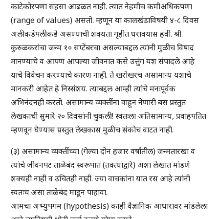
काटेकोरपणा सहसा आढळत नाही. त्यात नेहमीच कमीअधिकपणा
(range of values) असतो. म्हणून या कालखंडाविषयी ४-८ दिवस
अलीकडेपलीकडे असण्याची शक्यता गृहीत धरावयास हवी. श्री.
कुरुळकरांचा जन्म १० सप्टेंबरचा असल्याबद्दल त्यांनी मुळीच विषाद
मानण्याचे व आपण आपल्या जीवनात कसे उत्तुंग यश संपादले आहे
याचे विवेचन करण्याचे कारण नाही. ते खरोखरच असामान्य यशाचे
मानकरी आहेत हे निस्संशय. त्याबद्दल आम्ही त्यांचे मनःपूर्वक
अभिनंदनही करतो. असामान्य व्यक्तींना वाहून नेणारी बस प्रस्तुत
लेखकाची सुमारे २० दिवसांनी चुकली! स्वतःला अतिसामान्य, प्रवाहपतित
म्हणवून घेण्यास प्रस्तुत लेखकास मुळीच संकोच वाटत नाही.
(३) असामान्य व्यक्तींच्या (गेल्या दोन हजार वर्षांतील) जन्मतारखा व
त्यांचे जीवनपट ताळेबंद स्वरूपात (तक्त्यांद्वारे) अशा लेखात मांडणे
शक्यही नाही व उचितही नाही. ज्या वाचकांना यात रस आहे त्यांनी
स्वतःच असा ताळेबंद मांडून पाहावा.
आमचा अभ्युपगम (hypothesis) काही वैज्ञानिक आधारावर मांडलेला