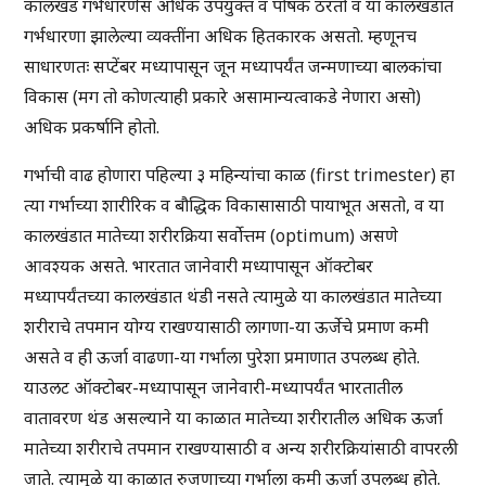
कालखंड गर्भधारणेस अधिक उपयुक्त व पोषक ठरतो व या कालखंडात
गर्भधारणा झालेल्या व्यक्तींना अधिक हितकारक असतो. म्हणूनच
साधारणतः सप्टेंबर मध्यापासून जून मध्यापर्यंत जन्मणाच्या बालकांचा
विकास (मग तो कोणत्याही प्रकारे असामान्यत्वाकडे नेणारा असो)
अधिक प्रकर्षानि होतो.
गर्भाची वाढ होणारा पहिल्या ३ महिन्यांचा काळ (first trimester) हा
त्या गर्भाच्या शारीरिक व बौद्धिक विकासासाठी पायाभूत असतो, व या
कालखंडात मातेच्या शरीरक्रिया सर्वोत्तम (optimum) असणे
आवश्यक असते. भारतात जानेवारी मध्यापासून ऑक्टोबर
मध्यापर्यंतच्या कालखंडात थंडी नसते त्यामुळे या कालखंडात मातेच्या
शरीराचे तपमान योग्य राखण्यासाठी लागणा-या ऊर्जेचे प्रमाण कमी
असते व ही ऊर्जा वाढणा-या गर्भाला पुरेशा प्रमाणात उपलब्ध होते.
याउलट ऑक्टोबर-मध्यापासून जानेवारी-मध्यापर्यंत भारतातील
वातावरण थंड असल्याने या काळात मातेच्या शरीरातील अधिक ऊर्जा
मातेच्या शरीराचे तपमान राखण्यासाठी व अन्य शरीरक्रियांसाठी वापरली
जाते. त्यामुळे या काळात रुजणाच्या गर्भाला कमी ऊर्जा उपलब्ध होते.