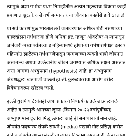
त्यामुळे अशा गर्भाचा प्रथम तिमाहीतील अत्यंत महत्त्वाचा विकास काही
प्रमाणात खुटतो. असे गर्भ जन्मानंतर या जीवनात काहीसे डावे ठरतात!
या सर्व कारणांमुळे भारतात तरी वातावरणात अधिक थंडी नसणाच्या
कालखंडात गर्भधारणा होणे अधिक इष्ट. म्हणून ऑक्टोबर-मध्यापासून
जानेवारी-मध्यापर्यंतच्या ३ महिन्यांमध्ये होणा-या गर्भधारणेपेक्षा इतर ९
महिन्यांत झालेल्या गर्भधारणेपासून जन्मणाच्या व्यक्ती भावी जीवनात
असामान्य अथवा उल्लेखनीय जीवन जगण्यास अधिक सक्षम असतात
असा आमचा अभ्युपगम (hypothesis) आहे. हा अभ्युपगम
अंधश्रद्धेला खतपाणी घालतो हा श्री. कुरुळकरांचा आरोप वरील
विवेचनावरून खोडला जातो.
हल्ली युरोपीय देशांतही अशा प्रकारचे निष्कर्ष काढले जाऊ लागले
आहेत व त्यामुळे आमच्या जुन्या (किमान २०-२५ वर्षांपूर्वीच्या)
अभ्युपगमास दुजोरा मिळू लागला आहे ही समाधानाची बाब आहे.
जोपर्यंत पाश्चात्त्य संपर्क साधने (media) एखादी गोष्ट प्रसिद्ध करीत
नाहीत तोपर्यंत आम्हा मंडळींचा त्यावर विश्वास बसत नाही. तेव्हा आता