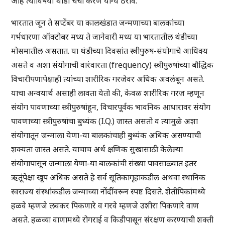
आहे त्याविषयी थोडी चर्चा करणे योग्य ठरावे.
भारतात जून ते सप्टेंबर या कालखंडात जन्मणाच्या बालकांच्या
गर्भधारणा ऑक्टोबर मध्य ते जानेवारी मध्य या भारतातील थंडीच्या
मोसमातील असतात. या थंडीच्या दिवसांत स्त्रीपुरुष-संयोगाचे आधिक्य
असते व अशा संयोगाची वारंवारता (frequency) स्त्रीपुरुषांच्या बौद्धिक
विचारीपणापेक्षाही त्यांच्या शारीरिक गरजेवर अधिक अवलंबून असते.
याचा अन्वयार्थ असाही लावता येतो की, केवळ शारीरिक गरज म्हणून
संयोग पावणाच्या स्त्रीपुरुषांहून, विचारपूर्वक भावनिक आधारावर संयोग
पावणाच्या स्त्रीपुरुषांचा बुध्यंक (I.Q.) जास्त असतो व त्यामुळे अशा
संयोगातून जन्माला येणा-या बालकांचाही बुध्यंक अधिक असण्याची
शक्यता जास्त असते. याचाच अर्थ क्षणिक सुखासाठी केलेल्या
संयोगापासून जन्माला येणा-या बालकांची संख्या पावसाळ्यात इतर
ऋतूंपेक्षा खूप अधिक असते हे सर्व सूतिकागृहाकडील अथवा स्थानिक
स्वराज्य संस्थांकडील जन्माच्या नोंदींवरून स्पष्ट दिसते. शेतीपिकांमध्ये
हळवे म्हणजे लवकर पिकणारे व गरवे म्हणजे उशीरा पिकणारे वाण
असते. हळव्या वाणामध्ये रोगराई व किडीपासून संरक्षण करण्याची शक्ती