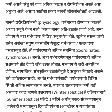
कमी असते परंतु गवे वाण अधिक काटक व रोगनिरोधक असते असा
अनुभव आहे. असाच काहीसा प्रकार मानवी लोकसंख्येतही आढळतो.
मानवी शरीरक्रियांमध्ये (physiology) गर्भधारणा होण्यावर काळाचे
अथवा ऋतूचे बंधन नाही, कारण मानव अति-उत्क्रांत प्राणी आहे. अन्य
जीवांमध्ये मात्र गर्भधारणा विशिष्ट ऋतूमध्येच होते. बहुतेक सस्तन प्राणी
तसेच असंख्य सपुष्प वनस्पतींमध्येसुद्धा गर्भधारणा / फलधारणा
वसंतऋतूत होते. ती पर्यावरणाशी अधिक समन्वित (coordinated,
synchronous) असते. अशा गर्भधारणेपासून पर्यावरणाशी अधिक
सक्षमपणे तोंड देणारे जीव उत्पन्न होतात. मानवामध्ये जरी अत्यधिक
जैविक, सामाजिक, सांस्कृतिक उत्क्रांतीमुळे हे ऋतुचक्र बिघडले असले
तरी प्रजोत्पादनासाठी, अर्थात् गर्भधारणेसाठी, पर्यावरणाची विशिष्ट
स्थिती अधिक लाभकारक असते. भारतात वातावरणात कमी थंडी
असणारा काळ म्हणजे उत्तरायण (Winter solstice) ते दक्षिणायनाचे
(Summer solstice) पहिले ३ महिने अर्थात् मकर-संक्रमणापासून
(जानेवारी मध्यापासून) दिवाळीपर्यंतचा (ऑक्टोबर मध्यापर्यंतचा)