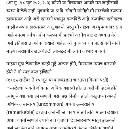
(आ.सु., ९:८ पृष्ठ २५२, २५३) कोणी या विषयावर आपले मत जाहीरपणे
व्यक्त केलेले नाही. पुण्याचे प्रा. प्र.वि. सोवनी यांनीही मी मांडलेली कल्पना
हास्यास्पद आहे असे खाजगी पत्रातून कळविले आहे. कदाचित खरोखरच
माझी कल्पना हास्यास्पद असू शकते. परंतु मी माझ्या अभ्युपगमावर ठाम
आहे कारण सर्वच नवीन कल्पनांची प्रारंभी अशीच वाट लावण्यात येते
असे इतिहासात अनेक दाखले आहेत. श्री. कुरुळकर व प्रा. सोवनी यांनी
माझ्या लेखाची दखल घेतली त्याबद्दल मी त्यांचे आभार मानतो.
माझ्या मूळ लेखातील काही मुद्दे अस्पष्ट होते, गैरसमज उत्पन्न करणारे
होते ते मी स्पष्ट करू इच्छितो.
(१) १५ सप्टेंबर ते १५ जून या कालखंडात भारतात (किमानपक्षी)
जन्मलेल्या व्यक्ती जीवनात अधिक यशस्वी होतात असे मी म्हटले होते,
त्यामुळे यश कशाला म्हणावे असा प्रश्न निर्माण होतो. वस्तुतः या व्यक्ती
अधिक असामान्य (uncommon) अथवा उल्लेखनीय
(remarkable) ठरतात असे मी म्हणावयास हवे होते. माझ्या लेखात
अशा व्यक्ती म्हणजे ज्यांचे नाव वृत्तपत्रादि प्रसारमाध्यमातून झळकते
असे म्हटलेच होते. त्यामुळे अशा व्यक्तींमध्ये केवळ लौकिक अर्थाने