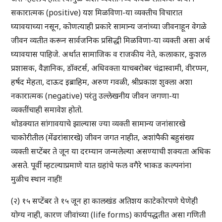
सकारात्मक (positive) यश मिळविणा-या व्यक्तीच विचारात
घ्यावयाच्या नसून, कोणत्याही प्रकारे सामान्य जनांच्या जीवनाहून वेगळे
जीवन व्यतीत करून सार्वजनिक प्रसिद्धी मिळविणा-या व्यक्ती असा अर्थ
घ्यावयास पाहिजे. अर्थात सामाजिक व राजकीय नेते, कलाकार, कुशल
प्रशासक, वैज्ञानिक, डॉक्टर्स, अधिवक्ता याचबरोबर चंद्रास्वामी, वीरप्पन,
हर्षद मेहता, दाऊद इब्राहिम, अरुण गवळी, श्रीप्रकाश शुक्ला अशा
नकारात्मक (negative) परंतु उल्लेखनीय जीवन जगणा-या
व्यक्तींचाही समावेश होतो.
थोडक्यात सांगावयाचे झाल्यास ज्या व्यक्ती सामान्य जनांसारखे
चाकोरीतील (मेंढरांसारखे) जीवन जगत नाहीत, अशांपैकी बहुसंख्य
व्यक्ती सप्टेंबर ते जून या दरम्यान जन्मलेल्या असण्याची शक्यता अधिक
असते. पूर्वी म्हटल्याप्रमाणे यात ग्रहांचे फल वगैरे भाकड कल्पनांना
मुळीच स्थान नाही!
(२) १५ सप्टेंबर ते १५ जून हा कालखंड अतिशय काटेकोरपणे घेणेही
योग्य नाही, कारण जीवांच्या (life forms) कार्यपद्धतीत असा गणिती