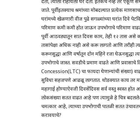
देतो, त्याला राहायला घर देतो. इतकेच नव्हे तर एकूण स
जाते. पूर्वीइतक्याच श्रमांच्या मोबदल्यात प्रत्येक म
घरांमध्ये खेळणारी वीज पुढे सगळ्यांच्या घरांत दिवे पेट
परिमाण कमी कमी होत जाऊन उपभोगाचे परिमाण वाढत
पूर्वी आठवड्यातून सात दिवस काम, तेही १२ तास अस
तासांपेक्षा अधिक नाही असे करू लागतो आणि तरीही त्
करूनसुद्धा आणि वर्षातून दोन महिने रजा घेऊनसुद्धा 
उपभोगाचे जास्त. सवडीचे प्रमाण वाढते आणि प्रवासाच
Concession(LTC) चा फायदा घेणान्यांची संख्या) वाढ
सुविधा सहजपणे आढळू लागतात. थोडक्यात काय तर 
महागाई होण्याऐवजी दिवसेंदिवस सर्व वस्तु स्वस्त ह
लोकसंख्या सतत वाढत आहे पण त्यामुळे हे चित्र बदलले न
चमत्कार आहे, त्याच्या उपभोगाची पातळी सतत उंचावतच अ
करावयाचे?