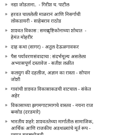
नद्या जोडताना.. - गिरीश घ. पाटील
हरवत चाललेली माळरानं आणि निसर्गाची
लोकडायरी - साहेबराव राठोड
शाश्वत विकास : समग्र दृष्टिकोनाच्या शोधात -
हेमंत मोहरीर
दाह कथा (सागर) - अतुल देऊळगावकर
पैस पर्यावरणसंवादाचा : संदर्भमूल्य असलेला
अभ्यासपूर्ण दस्तावेज - सतीश लळीत
कलयुग की दहलीज, अज्ञान का रास्ता - सोपान
जोशी
गावांची शाश्वत विकासाकडची वाटचाल - संकेत
अहेर
विकासाच्या झगमगाटामागचे वास्तव - नयना राज
बन्सोड (दरडमारे)
भारतीय शहरे: शाश्वततेच्या मार्गातील सामाजिक,
आर्थिक आणि राजकीय अडथळ्यांचे मूर्त रूप -
प्रद्युम्न सहस्रभोजनी