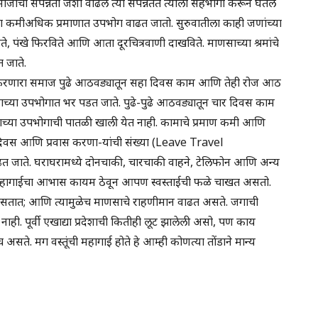
माजाची संपन्नता जशी वाढेल त्या संपन्नतेत त्याला सहभागी करून घेतले
ाणसाचा कमीअधिक प्रमाणात उपभोग वाढत जातो. सुरुवातीला काही जणांच्या
विते, पंखे फिरविते आणि आता दूरचित्रवाणी दाखविते. माणसाच्या श्रमांचे
 जाते.
े करणारा समाज पुढे आठवड्यातून सहा दिवस काम आणि तेही रोज आठ
याच्या उपभोगात भर पडत जाते. पुढे-पुढे आठवड्यातून चार दिवस काम
त्याच्या उपभोगाची पातळी खाली येत नाही. कामाचे प्रमाण कमी आणि
े दिवस आणि प्रवास करणा-यांची संख्या (Leave Travel
त जाते. घराघरामध्ये दोनचाकी, चारचाकी वाहने, टेलिफोन आणि अन्य
महागाईचा आभास कायम ठेवून आपण स्वस्ताईची फळे चाखत असतो.
ोत असतात; आणि त्यामुळेच माणसाचे राहणीमान वाढत असते. जगाची
ाही. पूर्वी एखाद्या प्रदेशाची कितीही लूट झालेली असो, पण काय
सते. मग वस्तूंची महागाई होते हे आम्ही कोणत्या तोंडाने मान्य