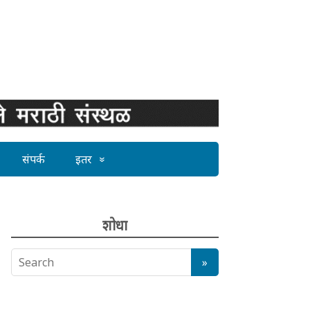
संपर्क
इतर
शोधा