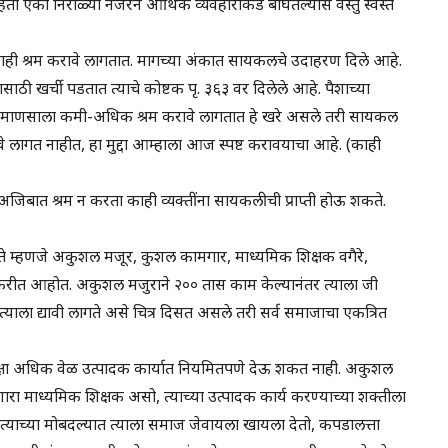
ा एका निराळ्या नजरेने आर्थिक व्यवहारांकडे बघितल्यास वस्तु स्वस्त
 काही श्रम करावे लागतात. मागच्या अंकात सायकलचे उदाहरण दिले आहे.
ी खर्ची पडतात त्याचे कोष्टक पृ. ३६३ वर दिलेले आहे. पैशाच्या
ेक माणसाला कमी-अधिक श्रम करावे लागतात हे खरे असले तरी सायकल
वे लागत नाहीत, हा मुद्दा आम्हाला आज स्पष्ट करावयाचा आहे. (काही
 अजिबात श्रम न करता काही व्यक्तींना सायकलीची प्राप्ती होऊ शकते.
ते म्हणजे अकुशल मजूर, कुशल कामगार, माध्यमिक शिक्षक वगैरे,
त्न करीत आहोत. अकुशल मजुराने २०० तास काम केल्यानंतर त्याला जी
ाला द्यावी लागते असे चित्र दिसत असले तरी सर्व समाजाचा एकत्रित
्षा अधिक वेळ उत्पादक कार्यात नियमितपणे देऊ शकत नाही. अकुशल
ारा माध्यमिक शिक्षक असो, त्याच्या उत्पादक कार्य करण्याच्या शक्तीला
त्याच्या मोबदल्यात त्याला समाज जेवायला खायला देतो, कपडालत्ता