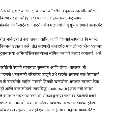
कॉलरींचे कुशल कारागीर, ‘काळ्या’ कॉलरींचे अकुशल कारागीर वगैरेंचा
रीकरण तर होतेच’ (पृ. १०) यातील ‘च’ हास्यास्पद वाटू लागतो.
यांना ‘अॅब्सट्रेक्शन वाटते तसेच मला त्यांची सुसूत्रता देणारी बाजारपेठ
त. मार्केटही ते करू शकत नाहीत. आणि देशपांडे सांगतात की मार्केटे
िषमता उत्पन्नच नव्हे, तीव्र करणारी बाजारपेठ मात्र लोकशाहीचा ‘आत्मा’
दुसन्याच्या अभिव्यक्तिस्वातंत्र्याला सीमित करणारे हत्यार कमावणे, असे
जारपेठेची वैगुण्ये सांगायला सुरूवात-आणि शेवट– करतात, तो
 म्हणजे धनवानांनी गरिबांच्या बाजूने उभे राहणे! असल्या स्वार्थत्यागाची
तीत ती ‘सवयीची’ नाहीत. माणसे जितकी ‘दानशील’ असतात त्याच्या कैक
ही आणि बाजारपेठांचे ‘स्वयंसिद्ध’ (axiomatic) तत्त्व नव्हे काय?
हणजे कामगार संघटनासारखी सी-सॉच्या दुसन्या पाखावर ठेवलेली वजने
. देशपांडे सांगतात की अशा समतोल साधणाच्या संस्था भांडवलशाहीतच
ध्येच उभ्या राहतात, असेही एक मत आहे. या मतानुसार बाजारपेठेला