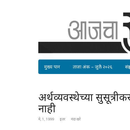
मुख्य पान
ताजा अंक – जुलै २०२६
संग्र
अर्थव्यवस्थेच्या सुसूत्
नाही
मे, 1, 1999
इतर
नंदा खरे