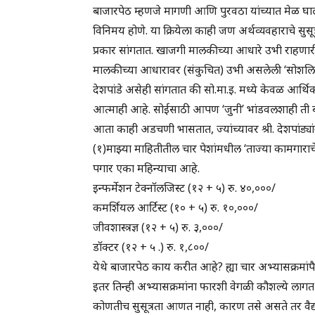
बाजारपेठ म्हणजे मागणी आणि पुरवठा यांच्यात मेळ घालून स
विनिमय होणे. या क्रियेला काही जण अर्थव्यवहाराचे सुसूत्
प्रकार सांगतात. खाजगी मालकीच्या आधारे उभी राहणार
मालकीच्या आधारावर (संकुचित) उभी असलेली ‘सोशलिस्ट
देशपांडे असेही सांगतात की सो.मा.इ. मध्ये केवळ आर्थ
आत्माही आहे. सोईसाठी आपण ‘जुनी’ भांडवलशाही ती बाज
आता काही अडचणी भासतात, ज्यांच्यावर श्री. देशपांड्या
(१)माझ्या माहितीतील चार पेशांमधील ‘ताज्या कामगाराचे
पगार एका महिन्याचा आहे.
इन्फर्मेशन टेक्नॉलजिस्ट (१२ + ५) रु. ४०,०००/
कमर्शियल आर्टिस्ट (१० + ५) रु. १०,०००/
जीवशास्त्रज्ञ (१२ + ५) रु. ३,०००/
डॉक्टर (१२ + ५ .) रु. १,८००/
येथे बाजारपेठ काय करीत आहे? ह्या चार अभ्यासक्रमा
इतर तिन्ही अभ्यासक्रमांना फारशी वेगळी कौशल्ये लागत
कोणतीच सुसूत्रता आणत नाही, कारण तसे असते तर वैद्यक