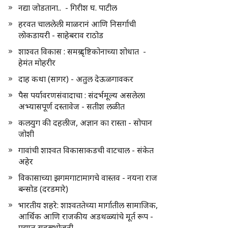
नद्या जोडताना.. - गिरीश घ. पाटील
हरवत चाललेली माळरानं आणि निसर्गाची
लोकडायरी - साहेबराव राठोड
शाश्वत विकास : समग्र दृष्टिकोनाच्या शोधात -
हेमंत मोहरीर
दाह कथा (सागर) - अतुल देऊळगावकर
पैस पर्यावरणसंवादाचा : संदर्भमूल्य असलेला
अभ्यासपूर्ण दस्तावेज - सतीश लळीत
कलयुग की दहलीज, अज्ञान का रास्ता - सोपान
जोशी
गावांची शाश्वत विकासाकडची वाटचाल - संकेत
अहेर
विकासाच्या झगमगाटामागचे वास्तव - नयना राज
बन्सोड (दरडमारे)
भारतीय शहरे: शाश्वततेच्या मार्गातील सामाजिक,
आर्थिक आणि राजकीय अडथळ्यांचे मूर्त रूप -
प्रद्युम्न सहस्रभोजनी