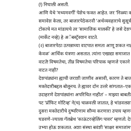
(!) निघाली असती.
आणि येथे ‘मध्यमवर्गी’ पेशेच फक्त आहेत. जर ‘निळ्या 
समावेश केला, तर बाजारपेठेकरवी ‘अर्थव्यवहाराचे सुसूत्
टोकाचे मत मांडायचे तर ‘सामाजिक मालकी’ हे जसे देशपांड्
(मार्केट नव्हे) हे अॅबस्ट्रॅक्शन वाटते.
(२) बाजारपेठा उत्पन्नाच्या वाटपात समता आणू शकत नाही
केवळ’ आर्थिक यंत्रणा असतात. त्यांना एखाद्या समाजात व
वाटते! विषमतेचा, तीव्र विषमतेचा परिपाक म्हणजे एकाने 
वाटत नाही?
देशपांड्यांना ह्याची जराशी जाणीव असावी, कारण ते बा
मक्तेदारीबद्दल बोलूनच. ते ह्यावर दोन उत्तरे सांगतात–एक
उदाहरणे देशपांड्यांना अपरिचित नाहीत’ – माझ्या बाब
पट ‘प्रॉफिट मोटिव्ह’ ने(च) चाळवली जातात, हे भांडवलशा
दुसरा मक्तेदारीचे दुष्परिणाम सौम्य करणारा उपाय म्
घडवणे-ज्याला गॅलब्रेथ ‘काऊंटरव्हेलिंग पावर’ म्हणतो
उभ्या होऊ शकतात. अशा संस्था बवंशी ‘साक्षर समाजांम