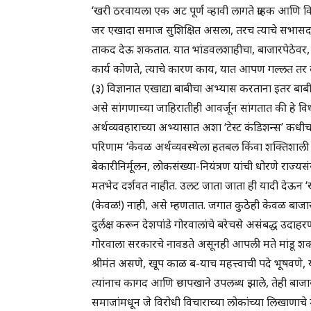
‘खरी ठरवायला एक अट पूर्ण व्हावी लागते ग्राहक आणि विक्
जर एखादा समाज सुशिक्षित असला, तरच त्याचे सभासद अश
ताकद देऊ शकतात. यात भांडवलशाहीचा, बाजारपेठेवर, 
कार्य कोणते, त्याचे कारण काय, यात आपण गल्लत तर
(३) विज्ञानात एखाद्या बाबीचा अभ्यास करताना इतर बाब
असे सांगणाच्या जाहिरातीही आवर्जून सांगतात की हे विध
अर्थव्यवहाराच्या अभ्यासात अशा ‘टेस्ट कंडिशन्स’ कधीच 
परिणाम ‘केवळ अर्थव्यवस्थेला हतबल किंवा शक्तिशाली 
बेकारीनिर्मूलन, लोकसंख्या-नियंत्रण यांची धोरणे राज्यसं
मतभेद दर्शवत नाहीत. उलट जाता जाता ही यादी देऊन ‘
(केवळ!) नाही, असे म्हणतात. जगात कुठेही केवळ बाजारपेठ
दुर्लक्ष करून देशपांडे गोरवालांचे बरेचसे असंबद्ध उदाहर
गोरवाला सरकारचे नावडते असूनही आपली मते मांडू शकले
श्रीमंत असणे, खूप काळ ब-याच महत्त्वाची पदे भूषवणे, 
त्यांनाच कागद आणि छापखाने उपलब्ध झाले, तेही बाजारपे
समाजांमधून जे विरोधी विचाराच्या लोकांच्या लिखाणाच