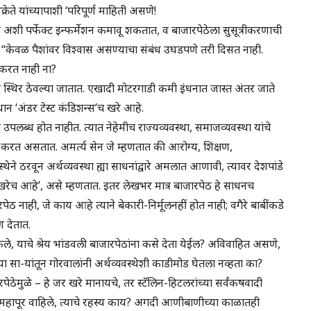
रेते यांच्यापाशी ‘परिपूर्ण माहिती असणे!
ी पर्फेक्ट इन्फर्मेशन कमावू शकतात, व बाजारपेठेला सुसूत्रीकरणाची
“केवळ पैशांवर विश्वास असण्याचा संबंध उघडपणे तरी दिसत नाही.
 करत नाही ना?
ी स्थिर ठेवल्या जातात. एखादी मोटरगाडी कमी इंधनात जास्त अंतर जाते
ान ‘अंडर टेस्ट कंडिशन्स’च खरे आहे.
उपलब्ध होत नाहीत. त्यात नेहेमीच राज्यव्यवस्था, समाजव्यवस्था यांचे
करत असतात. अमर्त्य सेन जे म्हणतात की आरोग्य, शिक्षण,
स्थेने ठरवून अर्थव्यवस्था ह्या साधनांद्वारे अमलात आणावी, त्यावर देशपांडे
खरेच आहे’, असे म्हणतात. इतर लेखभर मात्र बाजारपेठ हे साधनच
 नाही, जे काय आहे त्याने बेकारी-निर्मूलनहीं होत नाही; वगैरे बाबींकडे
ण देतात.
, याचे श्रेय भांडवली बाजारपेठांना कसे देता येईल? अविवाहित असणे,
या सा-यांतून गोरवालांनी अर्थव्यवस्थेशी काडीमोड घेतला नव्हता का?
ठेमुळे – हे जर खरे मानायचे, तर स्टॅलिन-हिटलरांच्या सर्वंकषवादी
े महापूर वाहिले, त्याचे रहस्य काय? अगदी आणीबाणीच्या काळातही