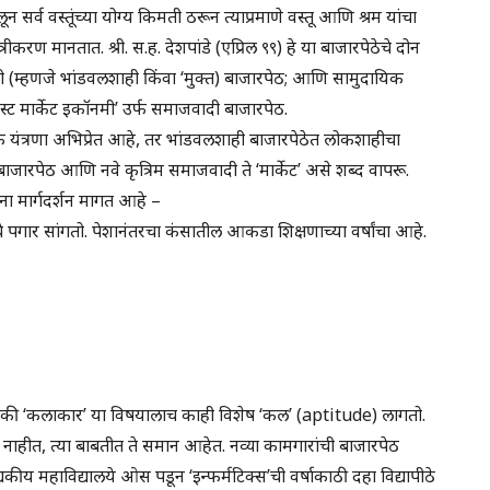
र्व वस्तूंच्या योग्य किमती ठरून त्याप्रमाणे वस्तू आणि श्रम यांचा
रीकरण मानतात. श्री. स.ह. देशपांडे (एप्रिल ९९) हे या बाजारपेठेचे दोन
ी (म्हणजे भांडवलशाही किंवा ‘मुक्त) बाजारपेठ; आणि सामुदायिक
 मार्केट इकॉनमी’ उर्फ समाजवादी बाजारपेठ.
िक यंत्रणा अभिप्रेत आहे, तर भांडवलशाही बाजारपेठेत लोकशाहीचा
ारपेठ आणि नवे कृत्रिम समाजवादी ते ‘मार्केट’ असे शब्द वापरू.
ंना मार्गदर्शन मागत आहे –
 पगार सांगतो. पेशानंतरचा कंसातील आकडा शिक्षणाच्या वर्षांचा आहे.
ंपैकी ‘कलाकार’ या विषयालाच काही विशेष ‘कल’ (aptitude) लागतो.
 नाहीत, त्या बाबतीत ते समान आहेत. नव्या कामगारांची बाजारपेठ
ीय महाविद्यालये ओस पडून ‘इन्फर्मटिक्स’ची वर्षाकाठी दहा विद्यापीठे