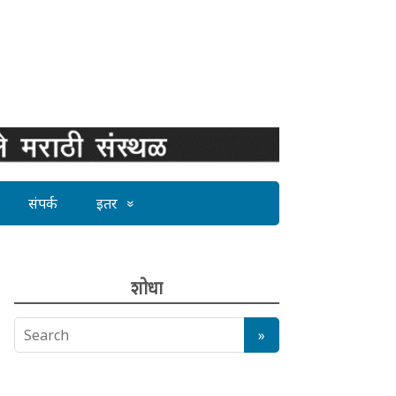
संपर्क
इतर
शोधा