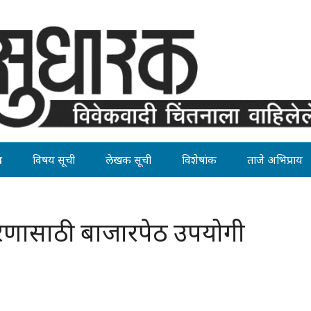
ह
विषय सूची
लेखक सूची
विशेषांक
ताजे अभिप्राय
रीकरणासाठी बाजारपेठ उपयोगी