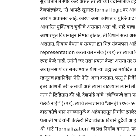
सुचवितात ते स्पष्ट केले असते तर त्यांच्या वेदान्तातील व्रह्
देशपांड्यांवर, “ते आपले खुशाल formal logic वर आध
आरोप अवास्तव आहे. कारण असा कोणताच युक्तिवाद व्रह्म
आधारित युक्तिवाद चुकीचे असतात असा श्री. भाटे यांच
आधारभूत विधानातून निष्पन्न होतात, ती विधाने सत्य अस
असतात. शिवाय वैधता व सत्यता ह्या भिन्न संकल्पना आहेत. 
representation करता येत नसेल (१२१) तर त्याचा निर्
स्पष्ट केले नाही. त्यांनी जर तसा प्रयत्न केला असता तर 
अवाङ्मनसागोचर समजण्यात येणा-या व्रह्माला मर्यादित कर
म्हणूनच ब्रह्मनिर्देश ‘नेति नेति’ असा करतात. परंतु ते न
इतर कोणती तरी असावी असे त्यांना वाटल्यास त्यांनी ती स
नंतर ते लिहितात की श्री. देशपांडे यांचे “लॉजिकचे ज्ञा
गेलेले नाही” (१२१), त्यांचे तत्त्वज्ञानांचे “ज्ञानही १९५०-
वास्तवतेचे भान नसल्यामुळे व अहंकारातून निर्माण झालेली 
घेता श्री भाटे यांनी केलेली निंदाव्यंजक विधाने दुर्दैवी आह
श्री. भाटे “formalization” चा प्रश्न निर्माण करतात. 