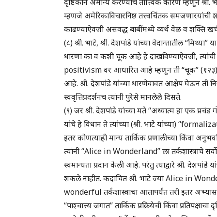
दृष्टिकोन अमान्य करण्याचे तात्त्विक कारण म्हणून श्री. 
म्हणजे अमेरिकाविचारनिष्ठ तत्त्वचिंतक समजणारयांची शोकान्
काढण्याऐवजी असंवद्ध बाबींमध्ये व्यर्थ वेळ व शक्ति खर
(८) श्री. भाटे, श्री. देशपांडे यांच्या वेदान्तातील “मिथ्य
धारणा का व कशी चूक आहे हे दाखविण्याऐवजी, त्यांच
positivism वर आधारित आहे म्हणून ती “चूक” (१२३) आ
आहे. श्री. देशपांडे यांच्या धारणेवावत आक्षेप घेऊन ती
स्ववृत्तिप्रदर्शनच त्यांनी पुरेसे मानलेले दिसते.
(९) जर श्री. देशपांडे यांच्या मते “अध्यात्म हा एक प्रचं
यांचे हे विधान ते त्यांच्या (श्री. भाटे यांच्या) “form
इतर कोणत्याही मान्य तार्किक प्रणालीच्या किंवा अनुभवनि
त्यांनी “Alice in Wonderland” ला तर्कशास्त्राचे सर्वोत्
स्वमान्यता प्रदान केली आहे. परंतु त्याद्वारे श्री. देशपा
शकले नाहीत. कदाचित श्री. भाटे ज्या Alice in Wonderl
wonderful तर्कशास्त्राचा आतापर्यंत तरी इतर अभ्यास
“पाश्चात्त्य जगात” तार्किक प्रक्रियेची किंवा प्रतिपक्