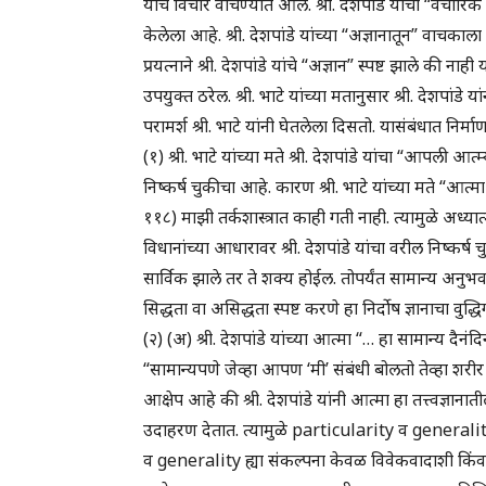
यांचे विचार वाचण्यात आले. श्री. देशपांडे यांचा “वैचारिक
केलेला आहे. श्री. देशपांडे यांच्या “अज्ञानातून” वाचकाला ज्
प्रयत्नाने श्री. देशपांडे यांचे “अज्ञान” स्पष्ट झाले की 
उपयुक्त ठरेल. श्री. भाटे यांच्या मतानुसार श्री. देशपांड
परामर्श श्री. भाटे यांनी घेतलेला दिसतो. यासंबंधात निर्मा
(१) श्री. भाटे यांच्या मते श्री. देशपांडे यांचा “आपली
निष्कर्ष चुकीचा आहे. कारण श्री. भाटे यांच्या मते “आत्म
११८) माझी तर्कशास्त्रात काही गती नाही. त्यामुळे अध्य
विधानांच्या आधारावर श्री. देशपांडे यांचा वरील निष्कर्ष 
सार्विक झाले तर ते शक्य होईल. तोपर्यंत सामान्य अनुभव व
सिद्धता वा असिद्धता स्पष्ट करणे हा निर्दोष ज्ञानाचा वु
(२) (अ) श्री. देशपांडे यांच्या आत्मा “… हा सामान्य दैन
“सामान्यपणे जेव्हा आपण ‘मी’ संबंधी बोलतो तेव्हा शरी
आक्षेप आहे की श्री. देशपांडे यांनी आत्मा हा तत्त्वज्ञान
उदाहरण देतात. त्यामुळे particularity व generality
व generality ह्या संकल्पना केवळ विवेकवादाशी किंवा अध्