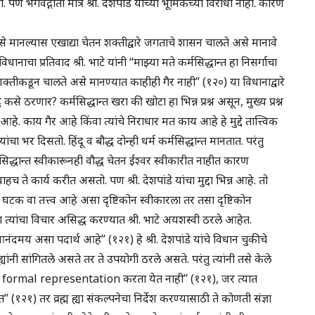
ी. पण भगवद्गीता मात्र श्री. देशपांडे यांच्या भूमिकेच्या विरोधी नाही. कारण
हे असे मानल्यास एखाद्या चेतन शक्तीद्वारे जगताचे शासन चालते असे मानावे
ाचा प्रतिवाद श्री. भाटे यांनी “माझ्या मते कर्मसिद्धान्त हा निसर्गाचा
तीकडून चालते असे मानण्यात काहीही गैर नाही” (१२०) या विधानाद्वारे
द्ध कसे ठरणार? कर्मसिद्धान्त खरा की खोटा हा भिन्न प्रश्न असून, मुख्य प्रश्न
े. काय गैर आहे किंवा त्यांचे निराधार मत काय आहे हे मुद्दे तात्त्विक
े यांचा भर दिसतो. हिंदू व बौद्ध दोन्ही धर्म कर्मसिद्धान्त मानतात. परंतु
मसिद्धान्त स्वीकारूनही वौद्ध चेतन ईश्वर स्वीकारीत नाहीत कारण
हच ते कार्य करीत असतो. पण श्री. देशपांडे यांचा मुद्दा भिन्न आहे. तो
घटक वा तत्त्व आहे असा दृष्टिकोन स्वीकारला तर तसा दृष्टिकोन
त्यांचा विचार असिद्ध करण्यात श्री. भाटे अयशस्वी ठरले आहेत.
मय, आनंदमय असा पदार्थ आहे” (१२१) हे श्री. देशपांडे यांचे विधान चुकीचे
 ह्यांनी सांगितले असते तर ते उपयोगी ठरले असते. परंतु त्यांनी तसे केले
ळे त्याचे formal representation करता येत नाही” (१२१), जर त्यात
२१) तर व्रह्म ह्या संकल्पनेचा निर्देश करण्यासाठी ते कोणती संज्ञा