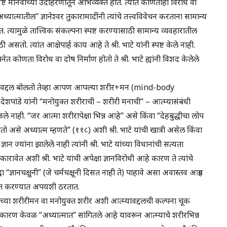
ष्ट मानवाच्या उदाहरणातून अभिव्यक्त होते. त्यात कोणताही विरोध वा
अध्यात्मातील” ज्ञानेश्वर तुकारामादींनी त्यांचे तत्त्वविवेचन करताना सामान्य
यामुळे तात्त्विक संकल्पना स्पष्ट करण्यासाठी सामान्य व्यवहारातील
ो. त्यांत आक्षेपार्ह काय आहे ते श्री. भाटे यांनी स्पष्ट केले नाही.
नेत कोणता विरोध वा दोष निर्माण होतो ते श्री. भाटे ह्यांनी विशद केलेले
 स्वतःवद्दल बोलतो तेव्हा आपण आपल्या शरीर+मन (mind-body
ेशपांडे यांनी “मनोयुक्त शरीराची – शरीरी मनाची” – आत्म्यासंबंधी
नाही. “जर आत्मा शरीरापेक्षा भिन्न आहे” असे किंवा “देहबुद्धीचा लोप
ो असे अध्यात्म म्हणते” (११८) अशी श्री. भाटे यांची खात्री असेल किंवा
न ज्यांना झालेले नाही त्यांनी श्री. भाटे यांच्या विधानांची सत्यता
ारावेत अशी श्री. भाटे यांची अपेक्षा ज्ञानविरोधी आहे कारण ते त्यांचे
ा “ज्ञानचक्षुनी” (जे चर्मचक्षूनी दिसत नाही ते) पाहावे असा अवास्तव आग्रह
 निरस्त करण्यात अपयशी ठरतात.
डे यांच्या शरीरीमन वा मनोयुक्त शरीर अशी आत्म्यावद्दलची कल्पना चूक
. कारण केवळ “अध्यात्मात” सांगितले आहे यावरून आत्म्याचे शरीरभिन्न