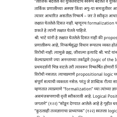
“लॉजिक बदलले की युक्तिवादाचे स्वरूप बदलते व युक्तिव
तार्किक प्रणालीच्या अस्पष्ट किंवा अपु-या समजुतीवर आ
त्यावर आधारित असतील निष्कर्ष – जर ते स्वीकृत आधा
लक्षात घेतलेले दिसत नाही. म्हणूनच formalization ची
शकते हे त्यांनी लक्षात घेतले पाहिजे.
श्री. भाटे यांनी हे लक्षात घेतलेले दिसत नाही की pr
प्रणालीरूप आहे, निप्कर्षसुद्धा विधान रूपातच व्यक्त
विरोधी नाही. त्यामुळे व्रह्म, जीवात्मा इत्यादि श्री. भाटे
केल्याप्रमाणे ज्या अनन्ताच्या तर्काद्वारे (logic of the
प्रथमदर्शनी भिन्न वाटले तरी त्यावरून निष्कर्षित होणा
विरोधी नसतात. त्याचप्रमाणे propositional logic च्य
संपूर्ण सत्याची व्यक्तता नसेल. परंतु जे शाब्दिक रीत्या 
म्हणतात त्याप्रमाणे “formalization” च्या त्यांच्या ज्ञान
असमंजसपणाची वृत्ती स्वीकारली आहे. Logical Positiv
जगताने” (१२२) “सोडून देण्यात आलेले आहे हे गृहीत धरले 
“कुठलाही तत्त्वज्ञानाचा प्राध्यापक” (१२२) स्वतःला logi