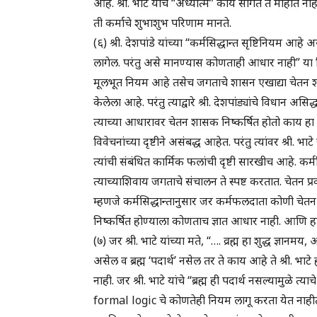
आहे. श्री. भाटे यांचे “अध्यात्म” काय सांगते ते माहीत नाह
ती कर्माचे शुभाशुभ परिणाम मानते.
(६) श्री. देशपांडे यांच्या “कर्मसिद्धान्त सृष्टिनियम आ
लागेल. परंतु असे मानण्यास कोणताही आधार नाही” या विधान
मूलभूत नियम आहे तसेच जगताचे शासन एखाद्या चेतन शक्
केलेला आहे. परंतु त्याद्वारे श्री. देशपांड्यांचे विधान असि
त्याच्या आधारावर चेतन शासक निष्कर्षित होतो काय हा आह
विवेचनांच्या दृष्टीने असंबद्ध आहेत. परंतु त्यांवर श्री. भाट
त्यांची संबंधित कार्मिक फलांची दृष्टी सारखीच आहे. कर्
त्याच्याशिवाय जगताचे संचालन ते स्पष्ट करतात. चेतन प्रवा
म्हणजे कर्मसिद्धान्तानुसार जर कर्मफलदाता कोणी चेतन 
निष्कर्षित होण्याला कोणताच ज्ञात आधार नाही. आणि हा 
(७) जर श्री. भाटे यांच्या मते, “…. व्रह्म हा शुद्ध ज्ञान
असेल व ब्रह्म ‘पदार्थ’ नसेल तर ते काय आहे ते श्री. भाटे
नाही. जर श्री. भाटे यांचे “ब्रह्म ही पदार्थ नसल्यामु
formal logic चे कोणतेही नियम लागू करता येत नाहीत” (१