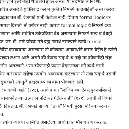
माचे ज्ञान इतरांनाही थोडे तरी झाले असते. या संदर्भात त्यांनी श्री.
ारित असलेले युक्तिवाद करून चुकीचे निष्कर्ष काढताहेत” असा केलेला
ावावत श्री. देशपांडे यांनी केलेला नाही. शिवाय formal logic वर
ा समज दिसतो. तो वरोवर नाही. कारण formal logic चे निष्कर्ष ज्या
ल्यास आणि संबंधित तर्कप्रक्रिया वैध असल्यास निष्कर्ष सत्य व वैधही
जर श्री. भाटे यांच्या मते व्रह्म पदार्थ नसल्याने त्याचे formal
देश करावयाचा असल्यास तो कोणत्या ‘अपदार्थाने करता येईल हे त्यांनी
त्यांच्या लक्षात आले असते की केवळ ‘पदार्थ’ च नव्हे तर कोणतीही संज्ञा
ीत असल्याने असा कोणताही प्रयत्न वेदान्ताच्या मते व्यर्थ ठरतो.
िर्देशित करण्यास संज्ञेचा उपयोग आवश्यक वाटल्यास ती संज्ञा ‘पदार्थ नसावी
ुचवावी. त्यामुळे व्रह्मस्वरूपाला वाधा पोचणार नाही.
न फारच कच्चे आहे” (१२१), त्यांचे वाचन “लॉजिकच्या टेक्स्टबुकापलिकडे
५५ सालापर्यंतच्या तत्त्वज्ञानापलिकडे गेलेले नाही” (१२१). त्यांची ही विधाने
दिसतात. श्री. देशपांडे ह्यांच्या “ज्ञाना” विषयी पुरेसा परिचय करून न
ेत.
पण त्यांना त्याच्या अभिप्रेत असलेल्या अर्थावावत मौन धारण करतात.