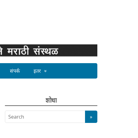
संपर्क
इतर
शोधा