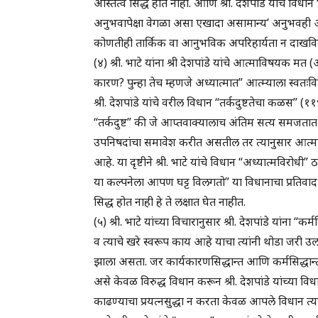
अस्तित्व सिद्ध होत नाही. आणि श्री. देशपांडे यांचे वि
अनुभवापेक्षा वेगळा असा एखादा असामान्य’ अनुभवही अ
कोणतीही तार्किक वा आनुभविक अपरिहार्यता न दाखविता श
(४) श्री. भाटे यांना श्री देशपांडे यांचे आत्माविषयक म
कारण? पुन्हा तेच म्हणजे अध्यात्मात” आत्म्याला स्वतःवि
श्री. देशपांडे यांचे वरील विधान “तर्कदुष्टतेचा कळस” (११९
“तर्कदुष्ट” की जे आप्तवाक्यालाच अंतिम सत्य समजतात ते 
उपनिषदांचा समावेश करीत असतील तर त्यानुसार आत्मा
आहे. या दृष्टीने श्री. भाटे यांचे विधान “अध्यात्मविरोधी
या कल्पनेला आपण घट्ट विलगतो” या विधानाचा प्रतिवाद
सिद्ध होत नाही हे ते लक्षात घेत नाहीत.
(५) श्री. भाटे यांच्या विचारानुसार श्री. देशपांडे यांना 
व त्याचे खरे स्वरूप काय आहे याचा त्यांनी थोडा जरी
झाला असता. जर कार्यकारणसिद्धान्त आणि कर्मसिद्धान्त श्
असे केवळ विरुद्ध विधान करून श्री. देशपांडे यांच्या विधान
काढण्याचा प्रयत्नसुद्धा न करता केवळ आपले विधान त्याविर