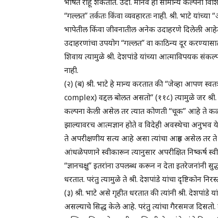
भाषेत राहू शकतात. उदा. मानव ही सामान्य कल्पना विशि
“गल्लत” तर्कतः किंवा व्यवहारतः नाही. श्री. भाटे यांच्या “
भापेतील किंवा जीवनातील अनेक उदाहरणे दिलेली आहेत. त्
उदाहरणांचा उपयोग “गल्लत” वा काठिन्य दूर करण्यासाठी असत
शिवाय त्यामुळे श्री. देशपांडे यांच्या आत्माविपयक संकल्प
नाही.
(२) (ब) श्री. भाटे हे मान्य करतात की “जेव्हा आपण
complex) वद्दल बोलत असतो” (११८) त्यामुळे जर श्री. द
कल्पना केली असेल तर त्यात कोणती “चूक” आहे ते कळले 
झाल्यावरच आत्मज्ञान होते व विदेही अवस्थेचा अनुभव येत
ते अपरीक्षणीय सत्य आहे असा त्यांचा आग्रह असेल तर ते ज्ञा
आंधळेपणाने स्वीकारून त्यानुसार अपरीक्षित निष्कर्ष स्वीक
“ज्ञानचक्षु” इतरांना उपलब्ध करून न देता इतरेजनांनी सुद्ध
धरतात. परंतु त्यामुळे ते श्री. देशपांडे यांचा दृष्टिकोन
(३) श्री. भाटे असे गृहीत धरतात की त्यांनी श्री. देशपां
असल्याचे सिद्ध केले आहे. परंतु त्यांचा गैरसमज दिसतो