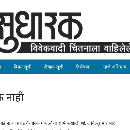
ह
विषय सूची
लेखक सूची
विशेषांक
ताजे अभिप्राय
क नाही
े ह्यांचा प्रचंड वैचारिक गोंधळ’ या शीर्षकाखाली श्री. अनिलकुमार भाटे