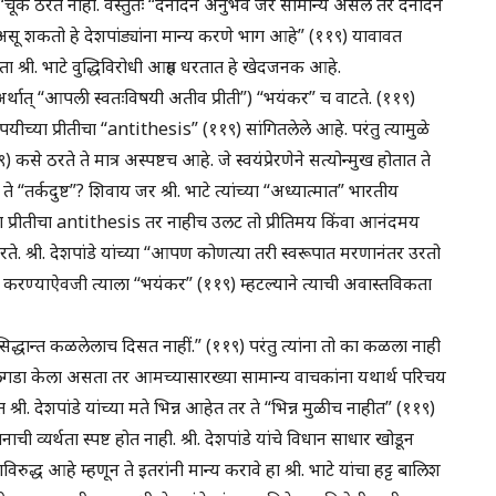
धान “चूक ठरत नाही. वस्तुतः “दैनंदिन अनुभव जर सामान्य असेल तर दैनंदिन
सू शकतो हे देशपांड्यांना मान्य करणे भाग आहे” (११९) यावावत
्री. भाटे वुद्धिविरोधी आग्रह धरतात हे खेदजनक आहे.
त (अर्थात् “आपली स्वतःविषयी अतीव प्रीती”) “भयंकर” च वाटते. (११९)
पयीच्या प्रीतीचा “antithesis” (११९) सांगितलेले आहे. परंतु त्यामुळे
) कसे ठरते ते मात्र अस्पष्टच आहे. जे स्वयंप्रेरणेने सत्योन्मुख होतात ते
“तर्कदुष्ट”? शिवाय जर श्री. भाटे त्यांच्या “अध्यात्मात” भारतीय
 प्रीतीचा antithesis तर नाहीच उलट तो प्रीतिमय किंवा आनंदमय
” ठरते. श्री. देशपांडे यांच्या “आपण कोणत्या तरी स्वरूपात मरणानंतर उरतो
 करण्याऐवजी त्याला “भयंकर” (११९) म्हटल्याने त्याची अवास्तविकता
“कर्मसिद्धान्त कळलेलाच दिसत नाहीं.” (११९) परंतु त्यांना तो का कळला नाही
 उलगडा केला असता तर आमच्यासारख्या सामान्य वाचकांना यथार्थ परिचय
री. देशपांडे यांच्या मते भिन्न आहेत तर ते “भिन्न मुळीच नाहीत” (११९)
ाची व्यर्थता स्पष्ट होत नाही. श्री. देशपांडे यांचे विधान साधार खोडून
ुद्ध आहे म्हणून ते इतरांनी मान्य करावे हा श्री. भाटे यांचा हट्ट बालिश