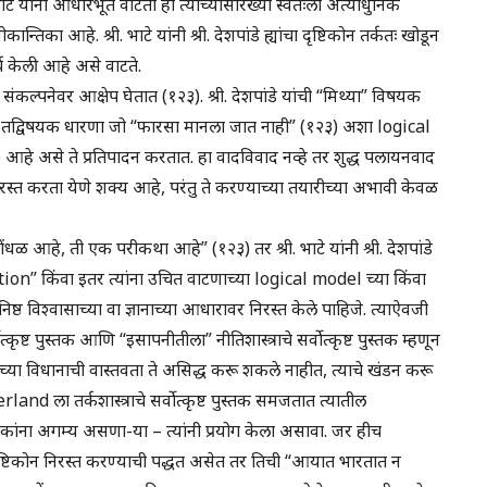
भाटे यांना आधारभूत वाटतो ही त्यांच्यासारख्या स्वतःला अत्याधुनिक
तिका आहे. श्री. भाटे यांनी श्री. देशपांडे ह्यांचा दृष्टिकोन तर्कतः खोडून
्च केली आहे असे वाटते.
ा” या संकल्पनेवर आक्षेप घेतात (१२३). श्री. देशपांडे यांची “मिथ्या” विषयक
ी तद्विषयक धारणा जो “फारसा मानला जात नाही” (१२३) अशा logical
हे असे ते प्रतिपादन करतात. हा वादविवाद नव्हे तर शुद्ध पलायनवाद
 निरस्त करता येणे शक्य आहे, परंतु ते करण्याच्या तयारीच्या अभावी केवळ
ड गोंधळ आहे, ती एक परीकथा आहे” (१२३) तर श्री. भाटे यांनी श्री. देशपांडे
alization” किंवा इतर त्यांना उचित वाटणाच्या logical model च्या किंवा
ष्ठ विश्वासाच्या वा ज्ञानाच्या आधारावर निरस्त केले पाहिजे. त्याऐवजी
कृष्ट पुस्तक आणि “इसापनीतीला” नीतिशास्त्राचे सर्वोत्कृष्ट पुस्तक म्हणून
ंडे यांच्या विधानाची वास्तवता ते असिद्ध करू शकले नाहीत, त्याचे खंडन करू
and ला तर्कशास्त्राचे सर्वोत्कृष्ट पुस्तक समजतात त्यातील
कांना अगम्य असणा-या – त्यांनी प्रयोग केला असावा. जर हीच
षाचा दृष्टिकोन निरस्त करण्याची पद्धत असेत तर तिची “आयात भारतात न