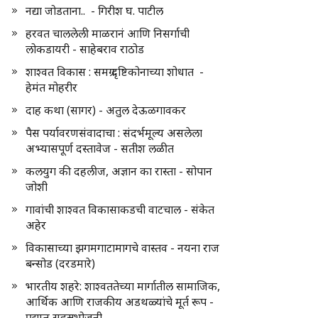
नद्या जोडताना.. - गिरीश घ. पाटील
हरवत चाललेली माळरानं आणि निसर्गाची
लोकडायरी - साहेबराव राठोड
शाश्वत विकास : समग्र दृष्टिकोनाच्या शोधात -
हेमंत मोहरीर
दाह कथा (सागर) - अतुल देऊळगावकर
पैस पर्यावरणसंवादाचा : संदर्भमूल्य असलेला
अभ्यासपूर्ण दस्तावेज - सतीश लळीत
कलयुग की दहलीज, अज्ञान का रास्ता - सोपान
जोशी
गावांची शाश्वत विकासाकडची वाटचाल - संकेत
अहेर
विकासाच्या झगमगाटामागचे वास्तव - नयना राज
बन्सोड (दरडमारे)
भारतीय शहरे: शाश्वततेच्या मार्गातील सामाजिक,
आर्थिक आणि राजकीय अडथळ्यांचे मूर्त रूप -
प्रद्युम्न सहस्रभोजनी