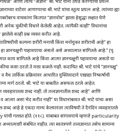
 गोंधळ” आणि त्यांचे “अज्ञान” श्री. भाटे यांनी उघड करण्याचा प्रयत्न
ञानाच्या वाटेवर आणण्याचा श्री. भाटे यांचा स्तुत्य प्रयत्न आहे. त्यांच्या ह्या
नाही याबरोबरच वाचकांना कितपत “ज्ञानवोध” झाला हेसुद्धा लक्षात घेणे
े यांनी अनेक चुकीची विधाने केलेली आहेत. त्यांपैकी काही” विधानांचा
ण झालेले काही प्रश्न व्यक्त करीत आहे.
 आत्म्याविषयीची कल्पना शरीरी मनाची किंवा मनोयुक्त शरीराची आहे” हा
ा हा ज्ञानचक्षुनी पाहावयाचा अंसतो असे अध्यात्मात सांगितले आहे.” (पृ.
ात्मात काय सांगितले आहे किंवा आत्मा ज्ञानचक्षूनी पहावयाचा असतो या
चुकीचा कसा ठरतो ते मला कळले नाही. कदाचित श्री. भाटे यांचे “ज्ञानचक्षु”
 वैध तार्किक प्रक्रियांवर आधारित युक्तिवादाने एखाद्या निष्कर्षाची
द्धिगम्य मार्ग ठरतो. श्री. भाटे या बाबतीत असफल ठरले आहेत.
ंदिन व्यवहारातला शब्द नाही. तो तत्त्वज्ञानातील शब्द आहे” आणि
र व आत्मा असा भेद करीत नाही” या विधानांबावत श्री. भाटे यांचा असा
ातील शब्द आहे हे एकदा मान्य केल्यानंतर त्याविषयी ते दैनंदिन व्यवहारातले
 यांची गल्लत होते. (११८). याबाबत सांगावयाचे म्हणजे particularity
यात्माशी संबंधित नाहीत. त्या स्वतंत्रपणे तत्त्वज्ञानात तसेच सामान्य