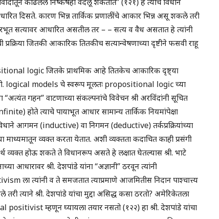
ादातून काढलेले निष्कर्षही वदलू शकतात” (१२१) हे त्यांचे विधान
धारित दिसते. कारण भिन्न तार्किक प्रणालींचे आकार भिन्न असू शकले तरी
रभूत सत्यावर आधारित असतील तर – – सत्य व वैध असतात हे त्यांनी
 प्रक्रिया जितकी आकारिक तितकीच सत्यान्वेषणाच्या दृष्टीने फसवी राहू
opositional logic जितके प्राथमिक आहे तितकेच आकारिक दृष्ट्या
 होतो. logical models चे स्वरूप मूलतः propositional logic च्या
 यांना “अत्यंत गहन” वाटणाच्या संकल्पनांचे विवेचन श्री अरविंदांनी सूचित
 Infinite) होते त्याचे पायाभूत आधार सामान्य तार्किक नियमांपेक्षा
री विधाने आगमन (inductive) वा निगमन (deductive) तर्कप्रक्रियांच्या
ा माध्यमातून व्यक्त करता येतात. अशी व्यक्तता कदाचित काही प्रसंगी
सार्थ व्यक्त होऊ शकते ते विधानरूप असते हे लक्षात घेतल्यास श्री. भाटे
ाच्या आधारावर श्री. देशपांडे यांना “अज्ञानी” ठरवून त्यांनी
ism ला त्यांनी व ते समजतात त्याप्रमाणे आजमितीस निदान पाश्चात्त्य
तरी त्याने श्री. देशपांडे यांचा मुद्दा असिद्ध कसा ठरतो? अमेरिकेतला
cal positivist म्हणून घ्यायला तयार नसतो (१२२) हा श्री. देशपांडे यांचा