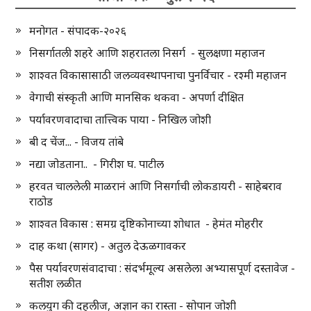
मनोगत - संपादक-२०२६
निसर्गातली शहरे आणि शहरातला निसर्ग - सुलक्षणा महाजन
शाश्वत विकासासाठी जलव्यवस्थापनाचा पुनर्विचार - रश्मी महाजन
वेगाची संस्कृती आणि मानसिक थकवा - अपर्णा दीक्षित
पर्यावरणवादाचा तात्त्विक पाया - निखिल जोशी
बी द चेंज... - विजय तांबे
नद्या जोडताना.. - गिरीश घ. पाटील
हरवत चाललेली माळरानं आणि निसर्गाची लोकडायरी - साहेबराव
राठोड
शाश्वत विकास : समग्र दृष्टिकोनाच्या शोधात - हेमंत मोहरीर
दाह कथा (सागर) - अतुल देऊळगावकर
पैस पर्यावरणसंवादाचा : संदर्भमूल्य असलेला अभ्यासपूर्ण दस्तावेज -
सतीश लळीत
कलयुग की दहलीज, अज्ञान का रास्ता - सोपान जोशी