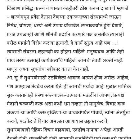
लिखाण प्रसिद्ध करून न थांबता काहीतरी ठोस करून दाखवावे म्हणजे
– शाळांमधून प्रवेश देताना देणग्या उकळणाच्या संस्थामध्ये जाऊन
निषेध, घोषणा, धरणे असे उपाय योजावेत. लग्नाकार्यात हुंडा घेणारे,
प्रचंड उधळपट्टी आणि श्रीमंती प्रदर्शन करणारे पक्ष असतील त्यांनाही
वरील मार्गांनी विरोध करावा इत्यादी. हे कार्य स्तुत्य आहे पण .. ..!
त्यासाठी संघटना-लहानशी का होईना-पाहिजे. मनुष्यबळ आणि तेही
प्रायः तरुण उत्साही कार्यकर्त्यांचे पाहिजे. आमची तेवढी शक्ती नाही.
म्हणून अश्या सूचनांचा स्वीकार करता येत नाही.
आ. सु. ने सुधारणेसाठी उठविलेला आवाज अत्यंत क्षीण असेल. आहेच,
पण आम्हाला तेवढेच करता येते. ही आमची मर्यादा आहे. मुळात मासिक
सुरू कस्तानाही संस्थापक-चालक-उत्पादक मंडळींना आपण, प्रत्यक्ष
मैदानी चळवळी करू असा कधी भ्रम नव्हता तो यामुळेच. विचार करू
शकणा-या आणि करू इच्छिणा-या वाचकांपर्यत पोचावे, त्यांना अंतर्मुख
करावे, पटतील ते विचार अमलात आणायास उद्युक्त करावे,
सुधारणावादी ऐहिक विचार वाढवावा, एवढीच माफक अपेक्षा आम्ही
ठेवली होती. व्यक्तविली होती. त्यासाठी जननिंदेची पर्वा करू नये एवढीच