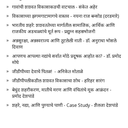
गावांची शाश्वत विकासाकडची वाटचाल - संकेत अहेर
विकासाच्या झगमगाटामागचे वास्तव - नयना राज बन्सोड (दरडमारे)
भारतीय शहरे: शाश्वततेच्या मार्गातील सामाजिक, आर्थिक आणि
राजकीय अडथळ्यांचे मूर्त रूप - प्रद्युम्न सहस्रभोजनी
अन्नसुरक्षा, अन्नस्वराज्य आणि तुटलेली नाती - डॉ. अनुराधा भोसले
दिवाण
आपणच आपल्या नद्यांचे सर्वात मोठे प्रदूषक आहोत का? - डॉ. प्रमोद
मोघे
जीडीपीच्या देवाचे पितळ! - अनिकेत मोताळे
जीडीपीपलीकडील शाश्वत विकासाचा शोध - हरिहर सारंग
बेधुंद शहरीकरण, मातीचे मरण आणि वंचितांचे मूक आक्रंदन -
प्रमोद देशपांडे
शहरे, नद्या, आणि पुण्याचे पाणी - Case Study - शैलजा देशपांडे