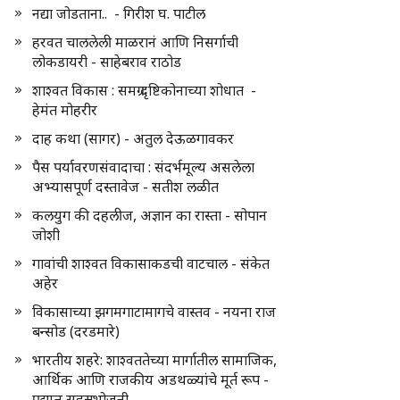
नद्या जोडताना.. - गिरीश घ. पाटील
हरवत चाललेली माळरानं आणि निसर्गाची
लोकडायरी - साहेबराव राठोड
शाश्वत विकास : समग्र दृष्टिकोनाच्या शोधात -
हेमंत मोहरीर
दाह कथा (सागर) - अतुल देऊळगावकर
पैस पर्यावरणसंवादाचा : संदर्भमूल्य असलेला
अभ्यासपूर्ण दस्तावेज - सतीश लळीत
कलयुग की दहलीज, अज्ञान का रास्ता - सोपान
जोशी
गावांची शाश्वत विकासाकडची वाटचाल - संकेत
अहेर
विकासाच्या झगमगाटामागचे वास्तव - नयना राज
बन्सोड (दरडमारे)
भारतीय शहरे: शाश्वततेच्या मार्गातील सामाजिक,
आर्थिक आणि राजकीय अडथळ्यांचे मूर्त रूप -
प्रद्युम्न सहस्रभोजनी