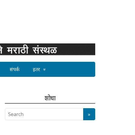
संपर्क
इतर
शोधा