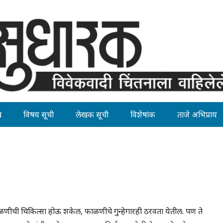
ह
विषय सूची
लेखक सूची
विशेषांक
ताजे अभिप्राय
ाळणीची चिकित्सा होऊ शकेल, फाळणीचे गुन्हेगारही ठरवता येतील. पण ते