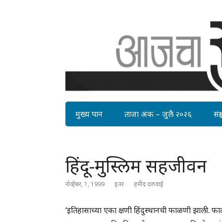
मुख्य पान
ताजा अंक – जुलै २०२६
संग्र
हिंदू-मुस्लिम सहजीवन
नोव्हेंबर, 1, 1999
इतर
हमीद दलवाई
‘इतिहासाच्या एका क्षणी हिंदुस्थानची फाळणी झाली. फ