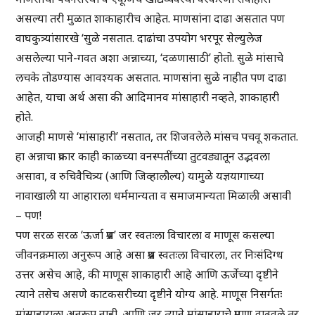
असल्या तरी मुळात शाकाहारीच आहेत. माणसांना दाढा असतात पण
वाघकुत्र्यांसारखे ‘सुळे नसतात. दाढांचा उपयोग भरपूर सेल्युलेज
असलेल्या पाने-गवत अशा अन्नाच्या, ‘दळणासाठी’ होतो. सुळे मांसाचे
लचके तोडण्यास आवश्यक असतात. माणसांना सुळे नाहीत पण दाढा
आहेत, याचा अर्थ असा की आदिमानव मांसाहारी नव्हते, शाकाहारी
होते.
आजही माणसे ‘मांसाहारी’ नसतात, तर शिजवलेले मांसच पचवू शकतात.
हा अन्नाचा प्रकार काही काळच्या वनस्पतींच्या तुटवड्यातून उद्भवला
असावा, व रुचिवैचित्र्य (आणि जिव्हालौल्य) यामुळे यज्ञयागाच्या
नावाखाली या आहाराला धर्ममान्यता व समाजमान्यता मिळाली असावी
– पण!
पण सरळ सरळ ‘ऊर्जा प्रश्न’ जर स्वतःला विचारला व माणूस कसल्या
जीवनक्रमाला अनुरूप आहे असा प्रश्न स्वतःला विचारला, तर निःसंदिग्ध
उत्तर असेच आहे, की माणूस शाकाहारी आहे आणि ऊर्जेच्या दृष्टीने
त्याने तसेच असणे काटकसरीच्या दृष्टीने योग्य आहे. माणूस निसर्गतः
मांसाहाराला अनुरूप नाही. आणि जर त्याने मांसाहाराचे प्रमाण वाढवले तर