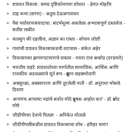
शाश्वत विकास : समग्र दृष्टिकोनाच्या शोधात - हेमंत मोहरीर
दाह कथा (सागर) - अतुल देऊळगावकर
पैस पर्यावरणसंवादाचा : संदर्भमूल्य असलेला अभ्यासपूर्ण दस्तावेज -
सतीश लळीत
कलयुग की दहलीज, अज्ञान का रास्ता - सोपान जोशी
गावांची शाश्वत विकासाकडची वाटचाल - संकेत अहेर
विकासाच्या झगमगाटामागचे वास्तव - नयना राज बन्सोड (दरडमारे)
भारतीय शहरे: शाश्वततेच्या मार्गातील सामाजिक, आर्थिक आणि
राजकीय अडथळ्यांचे मूर्त रूप - प्रद्युम्न सहस्रभोजनी
अन्नसुरक्षा, अन्नस्वराज्य आणि तुटलेली नाती - डॉ. अनुराधा भोसले
दिवाण
आपणच आपल्या नद्यांचे सर्वात मोठे प्रदूषक आहोत का? - डॉ. प्रमोद
मोघे
जीडीपीच्या देवाचे पितळ! - अनिकेत मोताळे
जीडीपीपलीकडील शाश्वत विकासाचा शोध - हरिहर सारंग