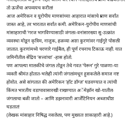
तो ऊर्जेचा अपव्ययच करील!
आज अमेरिकन व यूरोपीय माणसांच्या आहारात मांसाचे प्रमाण सर्वांत
जास्त आहे, तर भारतात सर्वांत कमी. अमेरिकन-युरोपीय माणसांची
मांसाहाराची ‘गरज भागविण्यासाठी जंगला-वनांसारख्या सु-उत्क्रांत
व्यवस्था मोडून कृत्रिम, नाजुक, हळव्या अशा कुरणांवर गाईगुरे पोसली
जातात. कुरणांमध्ये चरणारे गाईबैल, ही पूर्ण रचनाच टिकाऊ नाही. यात
जमिनीतील सेंद्रिय ‘सत्त्वांचा’ -हास होतो.
पण आपल्या मालकीचे जंगल तोडून तेथे गवत ‘पेरून’ गुरे पाळणा-या
व्यक्ती श्रीमंत होतात-भलेही त्यांनी जंगलांमधून हुसकलेले समाज नष्ट
होवोत. असे सांगतात की अमेरिकन ‘हॉट डॉग्ज’ घडवण्यात व त्यांची
किंमत भारतीय वडापावासारखी राखण्यात अॅमेझॉन खो-यातील
जंगलाचा बळी जातो – आणि डझनावारी आर्जेंटिनियन अब्जाधीश
घडतात!
(लेखक मांसाहार निषिद्ध नसलेला, पण मुख्यतः शाकाहारी आहे.)