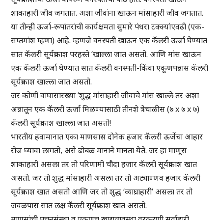
शाकाहारी जीव जगतात. अशा जीवांना खाऊन मांसाहारी जीव जगतात.
या तीन्ही ऊर्जा-रूपांतरांची कार्यक्षमता सुमारे पंधरा टक्क्यांएवढी (एक-
सप्तमांश म्हणा) आहे. म्हणजे वनस्पती खाऊन एक कॅलरी ऊर्जा घेण्यात
सात कॅलरी सूर्यप्रकाश परहस्ते ‘खाल्ला जात असतो. आणि मांस खाऊन
एक कॅलरी ऊर्जा घेण्यात सात कॅलरी वनस्पती-किंवा एकूणपन्नास कॅलरी
सूर्यप्रकाश खाल्ला जात असतो.
जर कोणी वाघासारख्या ‘शुद्ध मांसाहारी जीवाचे मांस खाल्ले तर अशा
अन्नातून एक कॅलरी ऊर्जा मिळण्यासाठी तीनशे त्रेचाळीस (७ x ७ x ७)
कॅलरी सूर्यप्रकाश खाल्ला जात असतो!
भारतीय हवामानात एका माणसास दोनेक हजार कॅलरी ऊर्जेचा आहार
रोज घ्यावा लागतो, असे ढोबळ मानाने मानता येते. जर हा माणूस
शाकाहारी असला तर तो परिणामी चौदा हजार कॅलरी सूर्यप्रकाश खात
असतो. जर तो शुद्ध मांसाहारी असला तर तो अट्याण्णव हजार कॅलरी
सूर्यप्रकाश खात असतो आणि जर तो शुद्ध ‘व्याघ्राहारी’ असला तर तो
जवळपास सात लक्ष कॅलरी सूर्यप्रकाश खात असतो.
माणसांची पचनसंस्था व एकूणच खाद्यव्यवस्था वरकरणी सर्वाहारी