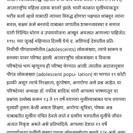
आंतरराष्ट्रीय महिला दशक साजरे झाले. भावी काळात मुलींच्याकडून
भरीव कार्य व्हावे यासाठी त्यांच्या विरुद्ध होणारा पक्षपात थांबवून त्यांना
सवल, सक्षम कसे बनवावे याबाबत जगातील शासनव्यवस्था व समाज
यांनी निश्चित धोरण व उपाययोजना आखून अंमलात आणल्या पाहिजेत.
१९९८ च्या जुलई महिन्यात दिल्ली येथे द. अशियाई देशातील प्रति-
निधींची पौगंडावस्थेतील (adolescents) लोकसंख्या, त्याचे स्वरूप व
समस्या यावर परिषद झाली. आंतरराष्ट्रीय लोकसंख्या व विकास
परिषदेचा भाग म्हणूनच ही परिषद घेण्यात आली. त्यातील अंदाजानुसार
पौगंड लोकसंख्या (adolescent popu- lation) या भागात १९ कोटी
इतकी असून त्याचे निरक्षरता, कुपोषण, अनारोग्य असे प्रश्न आहेत. या
परिषदेच्या अध्यक्षा डॉ. नफीस सादिक यांनी आपल्या भाषणातून या
प्रश्नांचा उल्लेख करून १३ ते १९ वर्षे वयाच्या मुलींच्याबाबत याच वयाच्या
मुलांशी तुलना केली असता शिक्षण, आरोग्य-सुविधा, पोषक अन्न
याबाबतीत मुलींना वंचित ठेवले जाते व ग्रामीण भागातील मुलींचे जीवन
अत्यंत निकृष्ट असते असे प्रतिपादिले. आपल्या देशात १९ वर्षे
वयापर्यंतच्या मुलींची संख्या एकूण लोकसंख्येच्या सुमारे १/४ आहे असा