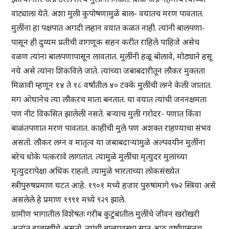
वाट्याला येते. अशा मुली कुपोषणामुळे बाल- वयातच मरण पावतात.
मुलींना हा पक्षपात अगदी लहान वयात कळत नाही. त्यांनी बालपणा-
पासून ही दुय्यम प्रतीची वागणूक सहन करीत राहिले पाहिजे असेच
वळण त्यांना बालपणापासून लावतात. मुलींनी हळू बोलावे, मोठ्याने हसू
नये असे त्यांना शिकविले जाते. त्यांच्या जबाबदारीतून लौकर मुक्तता
मिळावी म्हणून १४ ते १८ वर्षांतील ४० टक्के मुलींची लग्ने केली जातात.
मग ओघानेच त्या लौकरच माता बनतात. या वयात त्यांची जननक्षमता
पण नीट विकसित झालेली नसते. बऱ्याच मुली गरोदर- पणात किंवा
बाळंतपणात मरण पावतात. काहींची मुले पण अशक्त राहण्याचा संभव
असतो. लौकर लग्न व मातृत्व या जबाबदाऱ्यांमुळे अल्पवयीन मुलींना
बरेच धोके पत्करावे लागतात. त्यामुळे मुलींचा मृत्युदर मुलांच्या
मृत्युदरापेक्षा अधिक राहतो. त्यामुळे भारताच्या लोकसंख्येत
स्त्रीपुरुषप्रमाण घटत आहे. १९०१ मध्ये हजार पुरुषांमागे ९७२ स्त्रिया असे
असलेले हे प्रमाण १९९१ मध्ये ९२९ झाले.
ग्रामीण भागातील विशेषतः गरीब कुटुंबातील मुलींचे जीवन खरोखरी
अत्यंत हालाखीचे असतो. त्यांची बाल्यावस्था सात आठ वर्षांपासूनच