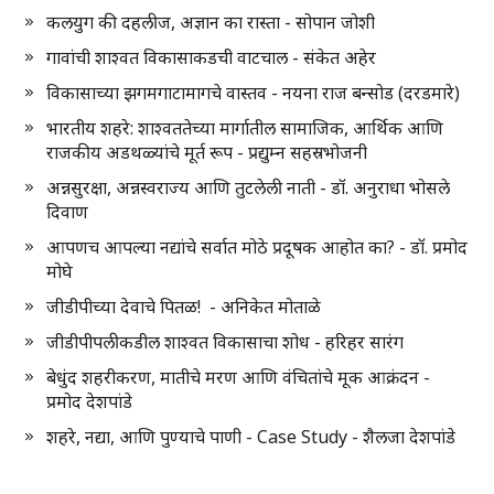
कलयुग की दहलीज, अज्ञान का रास्ता - सोपान जोशी
गावांची शाश्वत विकासाकडची वाटचाल - संकेत अहेर
विकासाच्या झगमगाटामागचे वास्तव - नयना राज बन्सोड (दरडमारे)
भारतीय शहरे: शाश्वततेच्या मार्गातील सामाजिक, आर्थिक आणि
राजकीय अडथळ्यांचे मूर्त रूप - प्रद्युम्न सहस्रभोजनी
अन्नसुरक्षा, अन्नस्वराज्य आणि तुटलेली नाती - डॉ. अनुराधा भोसले
दिवाण
आपणच आपल्या नद्यांचे सर्वात मोठे प्रदूषक आहोत का? - डॉ. प्रमोद
मोघे
जीडीपीच्या देवाचे पितळ! - अनिकेत मोताळे
जीडीपीपलीकडील शाश्वत विकासाचा शोध - हरिहर सारंग
बेधुंद शहरीकरण, मातीचे मरण आणि वंचितांचे मूक आक्रंदन -
प्रमोद देशपांडे
शहरे, नद्या, आणि पुण्याचे पाणी - Case Study - शैलजा देशपांडे