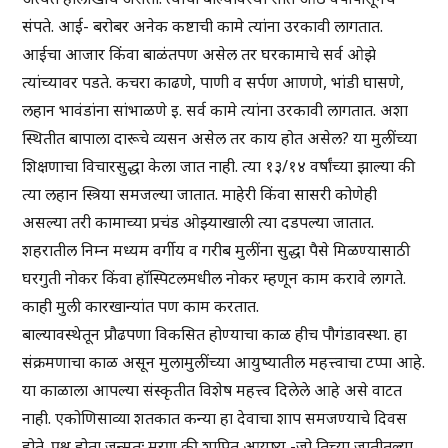
संपते. आई- बरोबर अनेक कष्टाची कामे त्यांना उरकावी लागतात.
आईचा आजार किंवा बाळंतपण असेल तर घरकामाचे सर्व ओझे
त्यांच्यावर पडते. कचरा काढणे, पाणी व सर्पण आणणे, भांडी घासणे,
लहान भावंडांना सांभाळणे इ. सर्व कामे त्यांना उरकावी लागतात. अशा
स्थितीत बापाला दारूचे व्यसन असेल तर काय होत असेल? या मुलींच्या
शिक्षणाचा विचारसुद्धा केला जात नाही. त्या १३/१४ वर्षांच्या झाल्या की
त्या लहान स्त्रिया समजल्या जातात. माहेरी किंवा सासरी कोणेही
असल्या तरी कामाच्या प्रचंड ओझ्याखाली त्या दडपल्या जातात.
शहरातील निम्न मध्यम वर्गीय व गरीब मुलींना सुद्धा पैसे मिळण्यासाठी
घरगुती नोकर किंवा हॉस्पिटलमधील नोकर म्हणून काम करावे लागते.
काही मुली कारखान्यांत पण काम करतात.
बाल्यावस्थेतून प्रौढपणा विकसित होण्याचा काळ हीच पौगंडावस्था. हा
संक्रमणाचा काळ असून मुलामुलींच्या आयुष्यातील महत्त्वाचा टप्पा आहे.
या काळाला आपल्या संस्कृतीत विशेष महत्त्व दिलेले आहे असे वाटत
नाही. एकोणिसाव्या शतकात कन्या हा देवाचा शाप समजण्याचे दिवस
होते. प्रश्न होता जन्मतः मरण की शापित आयुष्य -जो तिच्या जातीतल्या