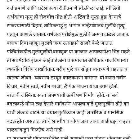
रूढीप्रमाणे आणि प्रदेशातल्या रीतीप्रमाणे सोडविला जाई. स्त्रीलिंगी
अर्भकांचा मृत्यू ही रोजचीच गोष्ट होती. अलिकडे सुद्धा हुंडा देण्याचे
टाळण्यासाठी बिहार, तामिळनाडू इ. भागात तान्हेपणातच मुलींचे मृत्यू
घडवून आणले जातात. गर्भजल परीक्षेमुळे मुलींचे जन्मच टाळले जातात.
वंशाचा दिवा म्हणून मुलांचे जन्म उत्साहाने साजरे केले जातात.
पश्चिमेकडील मुलांमुलींची वागणूक या काळात आपल्यापेक्षा भिन्न राहते.
ती संघर्षशील होऊन आईवडिलांना व समाजात अधिकार गाजविणाऱ्या
व्यक्तींना विरोध दाखवितात. बरीच मुले घर सोडून स्वतंत्रपणे राहतात व
स्वतःचा जीवन- व्यवसाय ठरवून कालक्रमणा करतात. या वयात नवीन
विचार, नवीन स्वप्ने, नवीन गरजा, लैंगिक भावना यांचा उगम होतो.
स्वतःची अस्मिता. स्वत्व जपण्याची ऊर्मी पण निर्माण होते. या सर्व
बदलाकडे योग्य लक्ष देणारे मार्गदर्शन आपल्याकडे मुलामुलींना होते का
याची शंकाच वाटते. या वयात मुलींच्यात काही शारीरिक व मानसिक
बदल होत असतात. त्यांचे शास्त्रीय व योग्य ज्ञान त्याना आईकडून व इतर
पालकांकडून मिळतेच असे नाही.
या अज्ञानामुळे पौगंडावस्थेतील मुली आणखी एका मोठ्या धोक्यास बळी