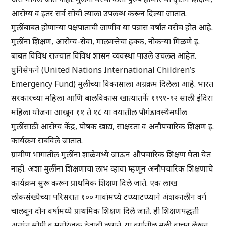
आरोग्य व इतर सर्व सोयी त्याला उपलब्ध करून दिल्या जातात.
मुलींबाबत होणाऱ्या पक्षपाताची जाणीव या पन्नास वर्षांत वरीच होत आहे.
मुलींना शिक्षण, आरोग्य-सेवा, मालमत्तेचा हक्क, नोकऱ्या मिळणे इ.
बाबत विविध राज्यांत विविध शासन व्यवस्था पाउले उचलत आहेत.
युनिसेफने (United Nations International Children’s
Emergency Fund) मुलींच्या विकासाला अग्रक्रम दिलेला आहे. भारत
सरकारच्या महिला आणि बालविकास खात्यातर्फे १९९१-९२ साली इंदिरा
महिला योजना आखून ११ ते १८ या वयातील पौगंडावस्थेमधील
मुलींसाठी आरोग्य केंद्र, पोषक खाद्य, साक्षरता व अनौपचारिक शिक्षण इ.
कार्यक्रम राबविले जातात.
ग्रामीण भागातील मुलींना शाळेमध्ये जाऊन औपचारिक शिक्षण घेता येत
नाही. अशा मुलींना शिक्षणाचा लाभ व्हावा म्हणून अनौपचारिक शिक्षणाचे
कार्यक्रम सुरू करून प्राथमिक शिक्षण दिले जाते. एक लाख
लोकसंख्येच्या परिसरात १०० गावांमध्ये टप्प्याटप्प्याने अंशकालीन वर्ग
चालवून दोन वर्षांमध्ये प्राथमिक शिक्षण दिले जाते. ही शिक्षणपद्धती
अत्यंत सोपी व मनोरंजक ठेवावी लागते. या वर्गातील मुली वाचन लेखन,