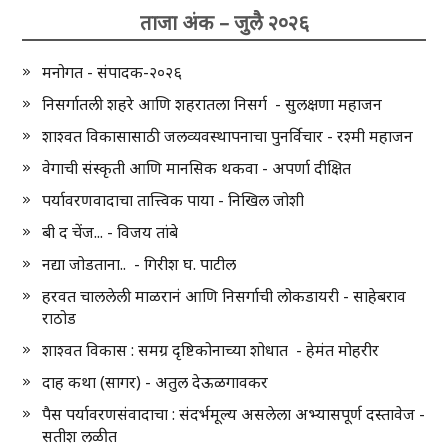
ताजा अंक – जुलै २०२६
मनोगत - संपादक-२०२६
निसर्गातली शहरे आणि शहरातला निसर्ग - सुलक्षणा महाजन
शाश्वत विकासासाठी जलव्यवस्थापनाचा पुनर्विचार - रश्मी महाजन
वेगाची संस्कृती आणि मानसिक थकवा - अपर्णा दीक्षित
पर्यावरणवादाचा तात्त्विक पाया - निखिल जोशी
बी द चेंज... - विजय तांबे
नद्या जोडताना.. - गिरीश घ. पाटील
हरवत चाललेली माळरानं आणि निसर्गाची लोकडायरी - साहेबराव
राठोड
शाश्वत विकास : समग्र दृष्टिकोनाच्या शोधात - हेमंत मोहरीर
दाह कथा (सागर) - अतुल देऊळगावकर
पैस पर्यावरणसंवादाचा : संदर्भमूल्य असलेला अभ्यासपूर्ण दस्तावेज -
सतीश लळीत