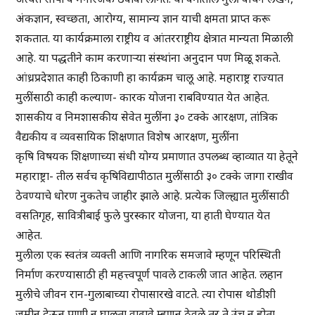
अंकज्ञान, स्वच्छता, आरोग्य, सामान्य ज्ञान याची क्षमता प्राप्त करू
शकतात. या कार्यक्रमाला राष्ट्रीय व आंतरराष्ट्रीय क्षेत्रात मान्यता मिळाली
आहे. या पद्धतीने काम करणाऱ्या संस्थांना अनुदान पण मिळू शकते.
आंध्रप्रदेशात काही ठिकाणी हा कार्यक्रम चालू आहे. महाराष्ट्र राज्यात
मुलींसाठी काही कल्याण- कारक योजना राबविण्यात येत आहेत.
शासकीय व निमशासकीय सेवेत मुलींना ३० टक्के आरक्षण, तांत्रिक
वैद्यकीय व व्यवसायिक शिक्षणात विशेष आरक्षण, मुलींना
कृषि विषयक शिक्षणाच्या संधी योग्य प्रमाणात उपलब्ध व्हाव्यात या हेतूने
महाराष्ट्रा- तील सर्वच कृषिविद्यापीठात मुलींसाठी ३० टक्के जागा राखीव
ठेवण्याचे धोरण नुकतेच जाहीर झाले आहे. प्रत्येक जिल्ह्यात मुलींसाठी
वसतिगृह, सावित्रीबाई फुले पुरस्कार योजना, या हाती घेण्यात येत
आहेत.
मुलीला एक स्वतंत्र व्यक्ती आणि नागरिक समजावे म्हणून परिस्थिती
निर्माण करण्यासाठी ही महत्त्वपूर्ण पावले टाकली जात आहेत. लहान
मुलीचे जीवन रान-गुलाबाच्या रोपासारखे वाटते. त्या रोपास थोडीशी
जमीन देऊन पाणी न घालता वाढावे म्हणून ठेवले तर ते उंच न होता