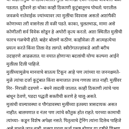
पडतात. दुर्दैवाने हा धोका काही ठिकाणी कुटुंबातूनच पोचतो. घरातील
जवळचे नातेवाईक ज्यांच्यावर त्या मुलींचा विश्वास असतो अशांपैकी
कोणाच्या तरी वासनेला ती वळी पडते. काका, चुलतभाऊ, मामा असे
कोणीतरी सर्व विवेक सोडून हे अघोरी कृत्य करतो. अशा स्थितीत मुलीची
फारच गळचेपी होते. बाहेर बोलणे कठीण. काहीवेळा ती आत्महत्येचा
प्रयत्न करते किंवा तिला वेड लागते. स्त्रीरोगतज्ज्ञांकडे अशी बरीच
उदाहरणे आढळतात. या वयात होणाऱ्या बदलांची योग्य कल्पना आईने
मुलीला दिली पाहिजे.
मुलींच्यामुळेच मानवाचे सातत्य टिकून आहे पण त्यांच्या या जननक्षमते-
मुळे त्यांचा दर्जा कुटुंबात किंवा समाजात उच्च गणला जात नाही. मुलींवर
निर- निराळी दडपणे – बंधने लादली जातात. काही ठिकाणी त्यांचे पाय
बांधून ठेवणे, पडदा पद्धती सक्तीची करणे हे चालू असते.
मुलांची वाल्यावस्था व पौगंडावस्था मुलींच्या इतक्या त्रासदायक असत
नाहीत. बालपणात व नंतर पण त्यांचे कौतुक होत राहते. घरच्या कामाची
त्यांच्या- कडून विशेष अपेक्षा नसते. पितृत्वाचे ट्रेनिंग त्यांना दिलेच पाहिजे
असे मानले जात नाही. मुलगा घरचा कर्ता पुरुष होणार या दृष्टीने शिक्षण,