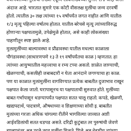
अंदाज आहे. भारतात सुमारे एक कोटी वीसलक्ष मुलींचा जन्म दरवर्षी
होतो. त्यातील ३० लक्ष त्यांच्या १५ वर्षांपर्यंत जगत नाहीत आणि यातील
१/३ मृत्यू पहिल्या वर्षातच होतात. यातील बरेचसे मृत्यू त्यांच्याविरुद्ध
होणाऱ्या पक्षपातामुळे, उपेक्षेमुळे होतात, असे काही लोकसंख्या
पाहणीतून स्पष्ट झाले आहे.
मुलामुलींच्या बाल्यावस्था व प्रौढावस्था यातील मधल्या काळाला
पौगंडावस्था (साधारणपणे १३ ते १९ वर्षांपर्यंतचा काळ ) म्हणतात. हा
त्यांच्या आयुष्यातील महत्त्वाचा व रम्य टप्पा असतो. शाळेत जाण्याची,
खेळण्याची, कसलीही जबाबदारी न घेता आनंदाने जगण्याचा हा काळ.
पण या काळात मुलांमुलींना वागविण्यात प्रत्येक बाबतीत दुजाभाव राखून
पक्षपात केला जातो. घरापासूनच या पक्षपाताची सुरुवात होते. मुलींच्या
बाबत गर्भापासून थडग्यापर्यंत पक्षपात सतत चालू राहतो. कपडे, खेळणी,
खाद्यपदार्थ, पादत्राणे, औषधाच्या व शिक्षणाच्या सोयी इ. बाबतीत
मुलांच्या गरजा अधिक चांगल्या रीतीने भागविल्या जाव्यात अशी
आईवडिलांची सतत धडपड असते. दरिद्री कुटुंबात तर पुरुषांची जेवणे
झाल्यानंतर अन्न उरले तरच मुलींना मिळते. शिळे अन्न नेहमीच त्यांच्या