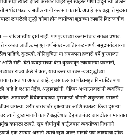
स्पर्श त्याला झाला असेल? विहिरीतून स्वहस्ते पाणी शेंदून त्या जलाने
किती मर्यादा पडत असतील याची कल्पना करावी. अन्न हे एक ब्रह्म, ते मुळात
 त्याला लाभलेली शुद्धी कोणा हीन जातीच्या शूद्राच्या स्पर्शाने विटाळावीच
्रीय — जीवशास्त्रीय दृष्टी नाही. पापपुण्याच्या कल्पनांचाच सगळा प्रभाव.
. ते नरकात जातील. म्हणून वर्णसंकर–जातिसंकट-वर्ण्य. समुद्रपर्यटनाच्या
च पाहिजे. कुलस्त्री, योनिशुचिता या संकल्पना हजारो वर्षे कुरवाळत
पना आणि रोटी–बेटी व्यवहाराच्या बंद्या धुडकावून लावणाऱ्या यवनांनी,
च्यावर राज्य केले ते कसे, याचे उत्तर या रक्त–वंशशुद्धीच्या
ळ्याचा वृत्तान्त या अंकात आहे. वृत्तसंकलनात थोडाबहुत विस्कळितपणा
आहे हे लक्षात येईल. श्रद्धावाद्यांनी, ऐहिक अध्यात्मवाद्यांनी व्यवस्थित
तील. आगरकरी विवेकवादाच्या पुरस्कर्त्या श्रीमती शकुन्तला परांजपे
ंगी जीवन जगल्या. शरीर जराजर्जर झाल्यावर आणि स्वतःला किंवा दुसऱ्या
र त्याचे दुःख मानावे काय? ब्रह्मदेशात देहपातानंतर आनंदोत्सव मानतात
 व्हायला लावते. खूप दीर्घायुषी कर्तृत्ववान व्यक्तींच्या निधनाने
म्हणजे एक उपचार असतो. त्यांचे ऋण जरूर मानावे पण जाण्याचा शोक