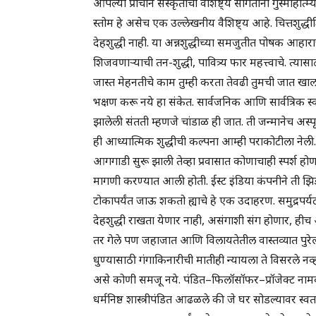
आपल्या प्राचीन संस्कृतीची वैशिष्ट्ये सांगताना गुस्माहा
स्तोम हे असेच एक उल्लेखनीय वैशिष्ट्य आहे. चित्तशुद्धीशिव
देहशुद्धी नाही. या अन्नशुद्धीच्या समजुतीत पोषक आहाराच
शिजवणाऱ्याची तन-शुद्धी, पावित्र्य फार महत्त्वाचे. त्या
जास्त मेहनतीचे काम तुम्ही करता तेवढी तुमची जात खालची
भक्षण करू नये हा संकेत. सार्वजनिक आणि सार्वत्रिक स्वच्छत
झालेली संतती म्हणजे चांडाळ ही जात. ती जन्मानेच अस्
ही आध्यात्मिक शुद्धीची कल्पना आम्ही पराकोटीला नेली. त
आगगाडी सुरू झाली तेव्हा प्रवासात कोणाचाही स्पर्श हो
मागणी करण्यात आली होती. ईस्ट इंडिया कंपनीने ती झिड
टोकापर्यंत जाऊ शकतो ह्याचे हे एक उदाहरण. समुद्रपर्य
देहशुद्धी राखता येणार नाही, असंगाशी संग होणार, ही
तर गेले पण जहाजात आणि विलायतेतील वास्तव्यात पुरेल
धुण्यासाठी गंगाकिनारीची मातीही न्यायला ते विसरले नव्ह
असे कोणी समजू नये. पंडित–फिलॉसॉफर–प्रॉजेक्ट नाम
धर्मनिष्ठ शास्त्रीपंडित आढळले की जे घर सोडल्यावर स