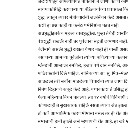
जलाशयातून आपल्यापर्यंत पोचताना न जाणो कोणा कोणाचा 
स्वयंपाकसिद्धि करणाऱ्या या पंडितवर्यांच्या प्रवासाला 
शुद्ध. त्यातून त्यावर मंत्रोच्चारांनी जलसिंचन केले असता
कशी हा प्रश्न काही या कर्मठ धर्मनिष्ठांना पडत नाही.
अन्नशुद्धीइतकेच महत्त्व रक्तशुद्धीला. पुन्हा तेथेही शास्त
वंशशुद्धी राखली नाही तर पूर्वजांना सद्गती लाभणार नाही
बंदीमागे असली शुद्धी राखता येणार नाही ही धास्ती असली
बसणाऱ्या आमच्या पूर्वजांना त्यांच्या पावित्र्याच्या कल्
म्लेंच्छांनी आम्हाला नमविले, हजार वर्षे दास बनविले, आम
पाठिराख्यांनी दिले पाहिजे. नासिकच्या आ. सु. मित्र–मे
आढळला तरी सर्वांना मांडलेल्या विचारांना त्यात जागा दिली 
निबंध लिहायचे कबूल केले आहे. यथावकाश ते प्रसिद्ध हो
गेल्या महिन्यात निधन पावल्या. त्या ९४ वर्षांचे विविधा
कोणालाही ते सुखकारक राहिले नसता त्यांचा अंत झाला त
तो का? आध्यात्मिक कारणमीमांसा नसेल तर ही रीत अंतर्मुख
समाजाची हानी झाली असे म्हणायची रीत आहे. हा खरे 