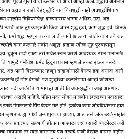
त्म्य आणि पूर्वज-पूजा यांचा उल्लेख या आधी आम्ही केला. शुद्धीचे अतोनात
ाय ब्रह्मज्ञान नाही. देहशुद्धीशिवाय चित्तशुद्धी नाही अन्नशुद्धीशिवाय
्या शास्त्रीय चिकित्सेपेक्षा कल्पनारम्य भागच अधिक. उदा. अन्न
साठी त्याची जात तुमच्याइतकी किंवा जास्त शुद्ध हवी, काम शुद्ध हवे. जितके
, कमी शुद्ध. म्हणून वरच्या जातीच्यांनी खालच्या जातीच्या हातचे अन्न
ेचे काम करणारे सर्वांत अशुद्ध. ब्राह्मण स्त्रीला शूद्र पुरुषापासून
पृश्य. चुकून स्पर्श झाला तरी सचैल स्नान करणे आवश्यक. खान पानातली
िच्यामुळे धर्मनिष्ठ कर्मठ हिंदूंना प्रवास म्हणजे संकट होऊन बसले.
णार, अन्न-पाणी विटाळणार म्हणून ब्राह्मणांसाठी वेगळा डबा असावा अशी
कारली ही गोष्ट वेगळी. पण शुद्धीच्या कल्पनेपायी आम्ही कोणत्या
टनाला बंदी आली तिच्यामागे हा अतिरेकी अन्न-शुद्धीचा आग्रह असणार.
च अडचण असली पाहिजे. पंडित मदन मोहन मालवीय इंग्लंडच्या प्रवासाला
 इतके गंगाजलाचे पिंप घेऊन गेले होते. इतकेच काय शौचविधीनंतर हात
ते म्हणतात. ह्या गोष्टी जुन्यापुराण्या झाल्या, आता तसे लोक उरले नाहीत
क एका प्रकल्पात सहभागी होताना आम्हाला १९८७ साली बंगलोरला असे
्वतःचा स्वयंपाक तर स्वतः करतातच पण नळाचे पाणी देखील वापरत नाहीत.