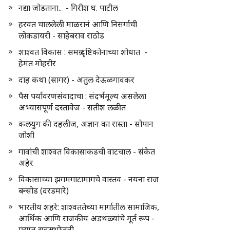
नद्या जोडताना.. - गिरीश घ. पाटील
हरवत चाललेली माळरानं आणि निसर्गाची
लोकडायरी - साहेबराव राठोड
शाश्वत विकास : समग्र दृष्टिकोनाच्या शोधात -
हेमंत मोहरीर
दाह कथा (सागर) - अतुल देऊळगावकर
पैस पर्यावरणसंवादाचा : संदर्भमूल्य असलेला
अभ्यासपूर्ण दस्तावेज - सतीश लळीत
कलयुग की दहलीज, अज्ञान का रास्ता - सोपान
जोशी
गावांची शाश्वत विकासाकडची वाटचाल - संकेत
अहेर
विकासाच्या झगमगाटामागचे वास्तव - नयना राज
बन्सोड (दरडमारे)
भारतीय शहरे: शाश्वततेच्या मार्गातील सामाजिक,
आर्थिक आणि राजकीय अडथळ्यांचे मूर्त रूप -
प्रद्युम्न सहस्रभोजनी