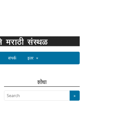
संपर्क
इतर
शोधा