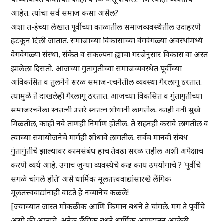
आहेत. त्यांचा सर्व समाज कसा असेल?
अशा त-हेच्या लेखात पूर्वीच्या काळातील समाजव्यवस्थेतील उदाहरणे
हटकून दिली जातात. समाजाच्या विकासाच्या वेगवेगळ्या अवस्थांमध्ये
वेगवेगळ्या संस्था, संकेत व संकल्पना ह्यांचा गरजेनुसार विकास वा अस्त
झालेला दिसतो. आजच्या गुंतागुंतीच्या समाजव्यवस्थेत पूर्वीच्या
अविकसित व तुलनेने सरळ समाज-रचनेतील व्यवस्था गैरलागू ठरतात.
त्यामुळे ते दाखलेही गैरलागू ठरतात. आजच्या विकसित व गुंतागुंतीच्या
समाजरचनेला स्वतःची उत्तरे स्वतःच शोधावी लागतील. काही नवी सुखे
मिळतील, काही नवे ताणही निर्माण होतील. ते सहनही करावे लागतील व
त्याच्या समायोजनेचे मार्गही शोधावे लागतील. सर्वच मानवी संबंध
गुंतागुंतीचे झाल्यावर कामसंबंध हाच तेवढा सरळ राहील अशी अपेक्षाच
करणे व्यर्थ आहे. उगाच जुन्या व्यवस्थेचे कढ काय उपयोगाचे ? ‘पूर्वीचे
सगळे चांगले होते’ असे धार्मिक मूलतत्त्ववाद्यांसारखे लैंगिक
मूलतत्त्ववाद्यांनाही वाटते हे नव्यानेच कळले!
[ज्याच्यात जास्त मोकळीक आणि किमान बंधने ते चांगले. मग ते पूर्वीचे
असो की आताचे. अनेक लैंगिक बंधने धार्मिक आग्रहातून आलेली