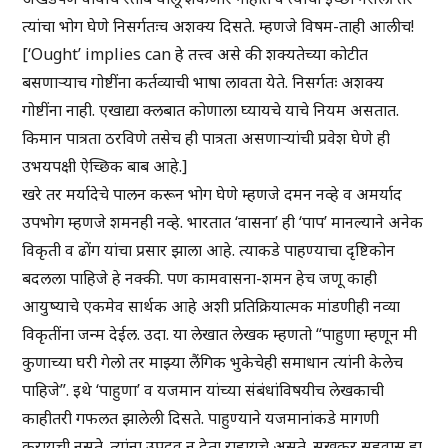
त्यांचा भोग घेणे निसर्गतःच अशक्य दिसते. म्हणजे विषम-ताही आलीच!
[‘Ought’ implies can हे तत्त्व असे की शक्यतेच्या कोटीत
बसणाऱ्याच गोष्टींना कर्तव्याची भाषा लावता येते. निसर्गतः अशक्य
गोष्टींना नाही. एखाद्या क्लबात कोणाला घ्यायचे याचे नियम असतात.
किमान पात्रता ठरविणे तसेच ही पात्रता असणाऱ्यांची प्रवेश घेणे ही
उभयपक्षी ऐच्छिक बाब आहे.]
खरे तर मर्यादेचे पालन करून भोग घेणे म्हणजे दमन नव्हे व अमर्याद
उपभोग म्हणजे शमनही नव्हे. भारतात ‘वासना’ ही ‘पाप’ मानल्याने अनेक
विकृती व ढोंग यांचा प्रसार झाला आहे. त्याकडे पाहण्याचा दृष्टिकोन
बदलला पाहिजे हे नक्की. पण कामवासना-शमन हेच जणू काही
आयुष्याचे एकमेव सार्थक आहे अशी प्रतिक्रियात्मक मांडणीही नव्या
विकृतींना जन्म देईल. उदा. या लेखात लेखक म्हणतो “पाहुणा म्हणून मी
कुणाच्या घरी गेलो तर माझ्या लैंगिक भुकेचेही समाधान त्यांनी केलेच
पाहिजे”. इथे ‘पाहुणा’ व यजमान यांच्या संबंधांविषयीच लेखकाची
काहीतरी गफलत झालेली दिसते. पाहुण्याने यजमानांकडे मागणी
करायची नसते. त्यांना उपद्रव न देता राहायचे असते. सुखकर सहवास हा