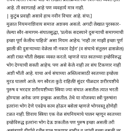
आहे. ती स्वागतार्ह आहे पण व्यवहार्य मात्र नाही.
| कुटुंब प्रवाही असावे हाच नवीन विचार आहे. संपा.]
मुळात नियमनाशिवाय समाज अशक्य असतो. अगदी लेखात पुरस्कार-
लेल्या स्वैर-समागम-संघातसुद्धा, ‘प्रत्येक सदस्याने दुसऱ्याची समागमाची
इच्छा पूर्ण केलीच पाहिजे’ असा नियम आहेच. ‘नाही तर माझी इच्छा पूर्ण
झाली की दुसऱ्याच्या वेळेला मी नकार देईन’ (व संघाचे संतुलन ढासळेल)
अशी रास्त भीती लेखक व्यक्त करतो. म्हणजे यात स्वतःच्या इच्छेविरुद्ध
भोग देण्याची सक्ती आहेच. पण असे केले नाही तर संघ टिकणार नाही
अशी भीती आहे. याचा अर्थ संघाच्या अस्तित्वासाठी स्वतःच्या इच्छेला
मुरड घालणे आले. मग स्वैरता कुठे राहिली! सुंदर पीळदार शरीरयष्टीचे
पुरुष व भरदार शरीरयष्टीच्या स्त्रिया ज्या संघात असतील त्यात भरती
होण्यास अनेक जण इच्छुक असतील. तेथे या मोजक्या स्त्री पुरुषांना
इतरांना भोग देणे एवढेच काम होऊन बसेल! म्हणजे भोगवस्तू होणेही
टळत नाही. शिवाय स्त्रिया एक वेळ संघनियमाचे पालन म्हणून स्वतःच्या
इच्छेविरुद्ध इतरांना भोग देऊ शकतील पण पुरुष इच्छा असली तरी
अखंडपणे वीर्याचे रतीब घालू शकणार नाहीत व त्यांची इच्छा नसली तर