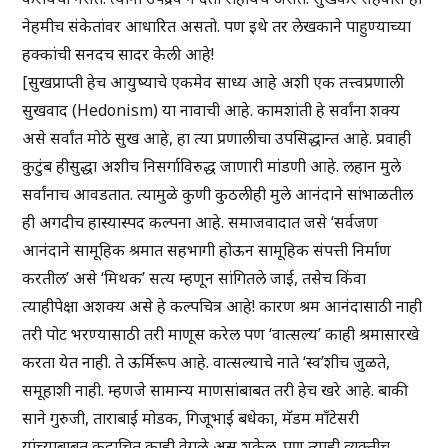
नेहमीच संकेतांवर आधारित असतो. पण इथे तर लेखकाने पाहुण्याच्या
हक्कांची सनदच सादर केली आहे!
[सुखप्राप्ती हेच आयुष्याचे एकमेव साध्य आहे अशी एक तत्त्वप्रणाली
सुखवाद (Hedonism) या नावाची आहे. कामशांती हे सर्वांना शक्य
असे सर्वांत मोठे सुख आहे, हा त्या प्रणालीचा उपसिद्धान्त आहे. प्रवाही
कुटुंब हीसुद्धा अशीच निसर्गाविरुद्ध जाणारी मांडणी आहे. लहान मुले
सर्वांनाच आवडतात. त्यामुळे कुणी कुठलीही मुले आनंदाने सांभाळतील
ही अगदीच हास्यास्पद कल्पना आहे. समाजवादात जसे ‘सर्वजण
आनंदाने सामूहिक श्रमात सहभागी होऊन सामूहिक संपत्ती निर्माण
करतील’ असे ‘मिथक’ सत्य म्हणून सांगितले जाई, तसेच किंवा
त्याहीपेक्षा अशक्य असे हे कल्पचित्र आहे! कारण श्रम आनंदासाठी नाही
तरी पोट भरण्यासाठी तरी माणूस करेल पण ‘वात्सल्य’ काही श्रमासारखे
करता येत नाही. ते ऊर्मिरूप आहे. वात्सल्याचे नाते ‘स्व’शीच जुळते,
समूहाशी नाही. म्हणजे सामान्य माणसांबाबत तरी हेच खरे आहे. बाकी
साने गुरुजी, ताराबाई मोडक, गिजूभाई बधेका, मॅडम माँटेसरी
यांच्याबाबत कदाचित काही वेगळे असू शकेल. पण त्याही व्यक्तीच