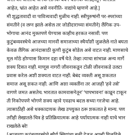
आहेत, भ्रांत आहेत असे नवनीति- वाद्यांचे म्हणणे आहे.]
मी शुद्धतावादी वा पावित्र्यवादी मुळीच नाही. स्त्रीपुरुषांनी पर-स्परांच्या
संमतीने (व लग्न झाले असेल तर जोडीदाराच्या संमतीने) लैंगिक उप-
भोगाचा आनंद मुक्तपणे घेण्यास काहीच हरकत नसावी. पण
कुटुंबव्यवस्थेचे आजच्या मानवी समाजाच्या स्थैर्याशी जुळलेले नाते बघता
केवळ लैंगिक आनंदासाठी कुणी कुटुंब सोडेल असे वाटत नाही. माणसाचे
मूल मोठे होण्यास किमान दहा वर्षे घेते. तेव्हा त्याचा सांभाळ अन्य मार्गे
शक्य दिसत नाही. माणूस नागरी जीवनाकडून टोळी जीवनाकडे उलटा
प्रवास करेल अशी शक्यता वाटत नाही. बेबंद व्यक्ती असू शकतात
समाज असू शकत नाही. आणि अशा व्यक्तींना तर आजही ‘हवे तसे’
वागणे जमत असतेच. भारतात कामवासनेतून’ ‘पापभावना’ काढून टाकून
ती निकोपपणे भोगणे शक्य व्हावे एवढाच बदल सध्या गरजेचा आहे.
त्यासाठीही असे धक्कादायक लेख उपयुक्त ठरू शकतात हे मान्य. पण
तरीही लेखातले चित्र हे प्रतिक्रियात्मक आहे पर्यायात्मक नाही याचे भान
राखलेले बरे!
[आजच्या कुटुंबव्यवस्थेचे स्थैर्य स्त्रियांचा बळी देऊन आम्ही मिळविले