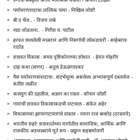
वेगाची संस्कृती आणि मानसिक थकवा - अपर्णा दीक्षित
पर्यावरणवादाचा तात्त्विक पाया - निखिल जोशी
बी द चेंज... - विजय तांबे
नद्या जोडताना.. - गिरीश घ. पाटील
हरवत चाललेली माळरानं आणि निसर्गाची लोकडायरी - साहेबराव
राठोड
शाश्वत विकास : समग्र दृष्टिकोनाच्या शोधात - हेमंत मोहरीर
दाह कथा (सागर) - अतुल देऊळगावकर
पैस पर्यावरणसंवादाचा : संदर्भमूल्य असलेला अभ्यासपूर्ण दस्तावेज -
सतीश लळीत
कलयुग की दहलीज, अज्ञान का रास्ता - सोपान जोशी
गावांची शाश्वत विकासाकडची वाटचाल - संकेत अहेर
विकासाच्या झगमगाटामागचे वास्तव - नयना राज बन्सोड (दरडमारे)
भारतीय शहरे: शाश्वततेच्या मार्गातील सामाजिक, आर्थिक आणि
राजकीय अडथळ्यांचे मूर्त रूप - प्रद्युम्न सहस्रभोजनी