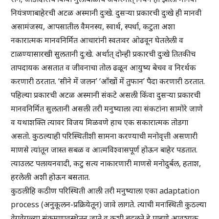
नियंत्रणाबाहेरची अटळ अस्मानी दुःखे. दुसऱ्या प्रकारची दुःखे ही मानवी
असामंजस्य, आपसातील वैमनस्य, स्वार्थ, स्पर्धा, कटुता अशा
नकारात्मक मानवनिर्मित आचारांनी स्वतःवर ओढवून घेतलेली व
टाळण्यासारखी सुलतानी दु:खे. अर्थात् दोन्ही प्रकारची दुःखे तितकीच
तापदायक असतात व जीवनाचा तोल ढळून आयुष्य बेचव व निरर्थक
करणारी ठरतात. ‘सीने में जलन’ ‘आँखों में तुफान’ पैदा करणारी ठरतात.
पहिल्या प्रकारची अटळ अस्मानी संकटे असली किंवा दुसऱ्या प्रकारची
मानवनिर्मित सुलतानी असली तरी मनुष्याला त्या संकटांना सामोरे जाणे
व यथाशक्ति त्यावर विजय मिळवणे हाच एक सकारात्मक तोडगा
असतो. कुठल्याही परिस्थितीशी सामना करण्याची मनोवृत्ती असणारी
माणसे त्यांतून जास्त सबळ व आत्मविश्वासपूर्ण होऊन बाहेर पडतात.
त्याउलट पलायनवादी, कटु सत्य नाकारणारी माणसे मनोदुर्बल, हताश,
हरलेली अशी होऊन बसतात.
कुठलीहि कठीण परिस्थिती आली तरी मनुष्याला एका adaptation
process (अनुकूलन-प्रक्रियेतून) जावे लागते. त्याची मनःस्थिती कुठल्या
वेगवेगळ्या संक्रमणावस्थेतून जाते व कशी बदलते हे पाहणे आवश्यक