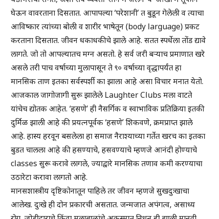
घेऊन वावरताना दिसतात. आपापल्या ‘परेशानी’ त बुडून गेलेली व त्याचा
आविष्कार त्यांच्या बोली व शारीर भाषेतून (body larguage) प्रकट
करताना दिसतात. जीवन धकाधकीचे झाले आहे. सतत स्पर्धेला तोंड द्यावे
लागते. जो तो आपल्यातच मग्न असतो. हे सर्व जरी बऱ्याच प्रमाणात खरे
असले तरी पाच वर्षाच्या मुलापासून ते ९० वर्षाच्या वृद्धापर्यंत हा
मानसिक ताण इतका सर्वस्पर्शी का झाला आहे असा विचार मनात येतो.
आजकाल जागोजागी सुरू झालेले Laughter Clubs मला वाटते
यांचेच द्योतक आहेत. ‘हसणे’ ही नैसर्गिक व स्वाभाविक प्रतिक्रिया इतकी
दुर्मिळ झाली आहे की प्रयत्नपूर्वक ‘हसणे’ शिकवणे, क्रमप्राप्त झाले
आहे. हास्य हरवून बसलेला हा समाज नैराश्याच्या गर्तेत खरच का इतका
बुडत चालला आहे की हसण्याचे, हसवण्याचे म्हणजे आनंदी होण्याचे
classes सुरू करावे लागले, ज्याद्वारे मानसिक तणाव कमी करण्याचा
उठारेटा करावा लागतो आहे.
मानसशास्त्रीय दृष्टिकोनातून पाहिले तर जीवन म्हणजे सुखदुःखाचा
आलेख. दुःखे ही दोन प्रकारची असतात. जन्मजात अपंगत्व, असाध्य
रोग, जोडीदाराचे किंवा मुलाबाळांचे अकस्मात् निधन ही झाली मानवी