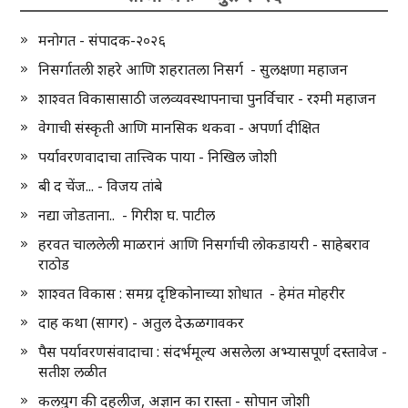
मनोगत - संपादक-२०२६
निसर्गातली शहरे आणि शहरातला निसर्ग - सुलक्षणा महाजन
शाश्वत विकासासाठी जलव्यवस्थापनाचा पुनर्विचार - रश्मी महाजन
वेगाची संस्कृती आणि मानसिक थकवा - अपर्णा दीक्षित
पर्यावरणवादाचा तात्त्विक पाया - निखिल जोशी
बी द चेंज... - विजय तांबे
नद्या जोडताना.. - गिरीश घ. पाटील
हरवत चाललेली माळरानं आणि निसर्गाची लोकडायरी - साहेबराव
राठोड
शाश्वत विकास : समग्र दृष्टिकोनाच्या शोधात - हेमंत मोहरीर
दाह कथा (सागर) - अतुल देऊळगावकर
पैस पर्यावरणसंवादाचा : संदर्भमूल्य असलेला अभ्यासपूर्ण दस्तावेज -
सतीश लळीत
कलयुग की दहलीज, अज्ञान का रास्ता - सोपान जोशी