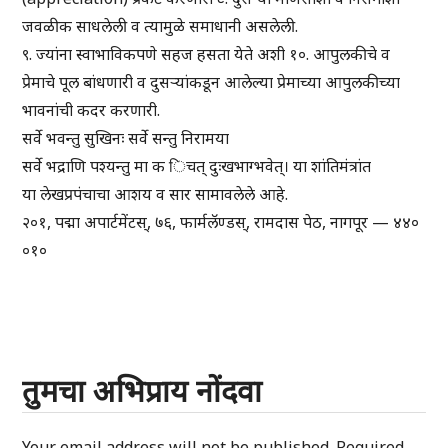
जवळीक साधलेली व त्यामुळे समाधानी असलेली.
९. ज्यांना स्वाभाविकपणे सहज हसता येते अशी १०. आपुलकीचे व
प्रेमाचे पूल बांधणारी व दुसऱ्यांकडून आलेल्या प्रेमाच्या आपुलकीच्या
भावनांची कदर करणारी.
सर्वे भवन्तु सुखिनः सर्वे सन्तु निरामया
सर्वे भद्राणि पश्यन्तु मा क िचत् दुःखभाग्भवेत्। या शांतिमंत्रांत
या लेखप्रपंचाचा आशय व सार सामावलेले आहे.
२०१, पद्मा अपार्टमेंटस्, ७६, फार्मलॅण्डस्, रामदास पेठ, नागपूर — ४४०
०१०
तुमचा अभिप्राय नोंदवा
Your email address will not be published.
Required