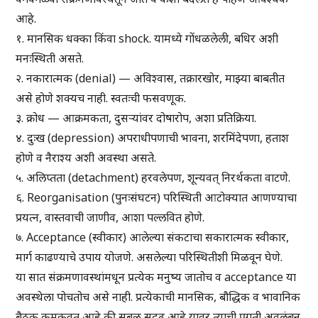
आहे.
१. मानसिक धक्का किंवा shock. यामध्ये गोंधळलेली, बधिर अशी
मनःस्थिती असते.
२. नकारात्मक (denial) — अविश्वास, तक्रारखोर, माझ्या बाबतीत
असे होणे शक्यच नाही. स्वतःची फसवणूक.
३. क्रोध — आक्रमकता, दुसऱ्यांवर दोषारोप, अशा प्रतिक्रिया.
४. दुःख (depression) अपराधीपणाची भावना, शरमिंदेपणा, हताश
होणे व नैराश्य अशी अवस्था असते.
५. अलिप्तता (detachment) हरवलेपण, शून्यवत् निरर्थकता वाटणे.
६. Reorganisation (पुनःसंघटन) परिस्थिती आटोक्यात आणण्याचा
प्रयत्न, वास्तवाची जाणीव, आशा पल्लवित होणे.
७. Acceptance (स्वीकार) आलेल्या संकटाचा सकारात्मक स्वीकार,
मार्ग काढण्याचे उपाय योजणे. असलेल्या परिस्थितीशी मिळवून घेणे.
या सात संक्रमणावस्थांमधून प्रत्येक मनुष्य जातोच व acceptance या
अवस्थेला पोचतोच असे नाही. प्रत्येकाची मानसिक, बौद्धिक व भावानिक
बैठक कमकुवत आहे की सबळ सुदृढ आहे यावर त्याची प्रगती अवलंबून