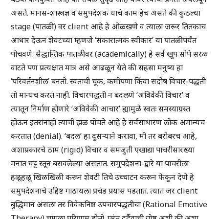
असते. मानस-शास्त्रज्ञ व समुपदेशक याचे काम हेच असते की कुठल्या
stage (पातळी) वर client आहे हे ओळखणे व त्याला जरूर तितकाच
आधार देऊन शेवटच्या म्हणजे ‘सकारात्मक स्वीकार’ या पातळीपर्यंत
पोचवणे. सैद्धान्तिक पातळीवर (academically) हे सर्व खूप सोपे सरळ
वाटते पण प्रत्यक्षात मात्र असे आढळून येते की सहसा मनुष्य हा
‘परिवर्तनशील’ बनतो. स्वतःची चूक, कमीपणा किंवा सदोष विचार-पद्धती
तो मान्यच करत नाही. विचारपद्धती न बदलणे ‘अविवेकी विचार’ व
त्यातून निर्माण होणारे ‘अविवेकी आचार’ ह्यामुळे स्वतः समस्याग्रस्त
होऊन इतरांनाही त्याची झळ पोचते आहे हे सर्वसाधारण लोक अमान्यच
करतात (denial). ‘बदल’ हा दुसऱ्याने करावा, मी तर बरोबरच आहे,
अशाप्रकारचे ठाम (rigid) विचार व समजुती एखाद्या पाचरीसारख्या
मनात घट्ट स्तून बसवलेल्या असतात. समुपदेशना-द्वारे या पाचरीला
हळूहळू खिळखिळी करून शेवटी तिचे उच्चाटन करून फेकून देणे हे
समुपदेशनाचे उद्दिष्ट गाठायला प्रचंड प्रयास पडतात. त्यात जर client
बुद्धिमान असला तर विवेकनिष्ठ उपचारपद्धतीचा (Rational Emotive
Therapy) चांगला परिणाम होतो. परंतु दुर्दैवाची गोष्ट अशी की अशा