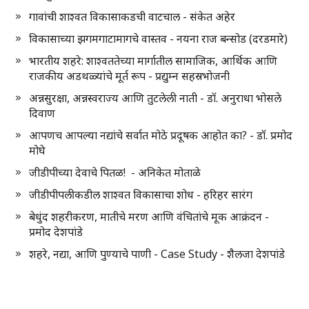
गावांची शाश्वत विकासाकडची वाटचाल - संकेत अहेर
विकासाच्या झगमगाटामागचे वास्तव - नयना राज बन्सोड (दरडमारे)
भारतीय शहरे: शाश्वततेच्या मार्गातील सामाजिक, आर्थिक आणि
राजकीय अडथळ्यांचे मूर्त रूप - प्रद्युम्न सहस्रभोजनी
अन्नसुरक्षा, अन्नस्वराज्य आणि तुटलेली नाती - डॉ. अनुराधा भोसले
दिवाण
आपणच आपल्या नद्यांचे सर्वात मोठे प्रदूषक आहोत का? - डॉ. प्रमोद
मोघे
जीडीपीच्या देवाचे पितळ! - अनिकेत मोताळे
जीडीपीपलीकडील शाश्वत विकासाचा शोध - हरिहर सारंग
बेधुंद शहरीकरण, मातीचे मरण आणि वंचितांचे मूक आक्रंदन -
प्रमोद देशपांडे
शहरे, नद्या, आणि पुण्याचे पाणी - Case Study - शैलजा देशपांडे