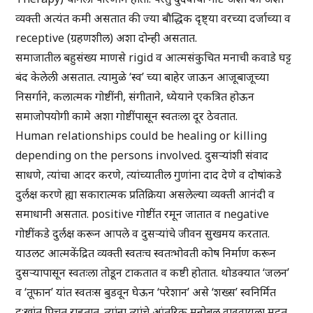
व्यक्ती अत्यंत कमी असतात की ज्या बौद्धिक दृष्ट्या वरच्या दर्जाच्या व
receptive (ग्रहणशील) अशा दोन्ही असतात.
समाजातील बहुसंख्य माणसे rigid व आत्मसंकुचित मनाची कवाडे घट्ट
बंद केलेली असतात. त्यामुळे ‘स्व’ च्या बाहेर जाऊन आजूबाजूच्या
निसर्गाने, कलात्मक गोष्टींनी, संगीताने, ध्येयाने एकत्रित होऊन
समाजोपयोगी कामे अशा गोष्टींपासून स्वतःला दूर ठेवतात.
Human relationships could be healing or killing
depending on the persons involved. दुसऱ्यांशी संवाद
साधणे, त्यांचा आदर करणे, त्यांच्यातील गुणांना दाद देणे व दोषांकडे
दुर्लक्ष करणे ह्या सकारात्मक प्रतिक्रिया असलेल्या व्यक्ती आनंदी व
समाधानी असतात. positive गोष्टींत रमून जातात व negative
गोष्टींकडे दुर्लक्ष करून आपले व दुसऱ्यांचे जीवन सुखमय करतात.
याउलट आत्मकेंद्रित व्यक्ती स्वतःच स्वतःभोवती कोष निर्माण करून
दुसऱ्यापासून स्वतःला तोडून टाकतात व कष्टी होतात. थोडक्यात ‘जलन’
व ‘तूफान’ यांत स्वतःस बुडवून घेऊन ‘परेशान’ असे ‘शख्स’ स्वनिर्मित
दु:खांत पिचत राहतात. त्यांना त्यांचे आंतरिक मनोबल वाढवायला मदत