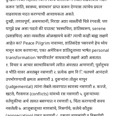
करून ‘शांति, स्वास्थ्य, समाधान’ प्राप्त करून देण्यास त्यांचेच प्रयत्न
वाढवायला मदत करण्याची आवश्यकता असते.
दुःखी, तणावपूर्ण, असमाधानी, निराश अशा व्यक्तींची चित्रे रंगवली. पण
यापुढे प्रश्न असा पडतो की याउलट ‘स्वस्थचित्त, शांतिस्वरूप, serene
(प्रसन्नचित्त) अशा व्यक्तीला ओळखायचे कसे? त्याची काही बाह्य लक्षणे
आहेत का? Peace Pilgrim नावाच्या, शांतिसंदेश पसरवणे हेच ध्येय
मानून काम करणाऱ्या, एका अमेरिकन शांतिदूताच्या भाषेत personal
transformation ‘स्वपरिवर्तन’ साधकाची लक्षणे अशी असतात.
१. विचार व आचार स्वाभाविकपणे त्वरित अंमलात आणणारी, पूर्वानुभव
व भीति यावर अवलंबून नसणारी २. प्रत्येक क्षण नि िचतपणे आनंदाने
उपभोगण्याची क्षमता असणारी ३. दुसऱ्यांना तोलून मापून
(judgemental) त्यांना लेबले लावण्यात स्वारस्य नसणारी ४. कज्जे,
खटले, गैरसमज (conflicts) यांमध्ये रस नसणारी ५. दुसऱ्यांच्या
वर्तणुकीचा अर्थ लावत बसण्यात न रमणारी ६. चिंता करण्याची सवय
नसलेली ७. आजूबाजूच्या माणसांचे, निसर्गाचे, कलेचे कौतुक
(appreciation) प्रकट करणारी ८. दुसऱ्या माणसांशी व निसर्गाशी