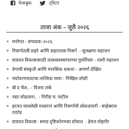
फेसबुक
ट्विटर
ताजा अंक – जुलै २०२६
मनोगत - संपादक-२०२६
निसर्गातली शहरे आणि शहरातला निसर्ग - सुलक्षणा महाजन
शाश्वत विकासासाठी जलव्यवस्थापनाचा पुनर्विचार - रश्मी महाजन
वेगाची संस्कृती आणि मानसिक थकवा - अपर्णा दीक्षित
पर्यावरणवादाचा तात्त्विक पाया - निखिल जोशी
बी द चेंज... - विजय तांबे
नद्या जोडताना.. - गिरीश घ. पाटील
हरवत चाललेली माळरानं आणि निसर्गाची लोकडायरी - साहेबराव
राठोड
शाश्वत विकास : समग्र दृष्टिकोनाच्या शोधात - हेमंत मोहरीर