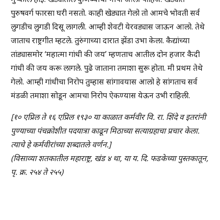
पुरुषवर्ग फारसा घरी नसतो. काही खेड्यात गेलो तो आमचे भोवती सर्व
लुगडीच लुगडी दिसू लागली. आम्ही शेवटी येरवड्यास जाऊन आलो. तेथे
जाताच राष्ट्रगीत म्हटले. तुरुंगाच्या दारात झेंडा उभा केला. कैद्यांच्या
तांड्यासमोर ‘महात्मा गांधी की जय’ म्हणताच आतील दोन हजार कैदी
गांधी की जय करू लागले. पुढे जाताना तमाशा सुरू होता. मी प्रथम तेथे
गेलो. आम्ही गांधीचा निरोप तुम्हास सांगावयास आलो हे सांगताच सर्व
मंडळी तमाशा सोडून आमचा निरोप ऐकण्यास येऊन उभी राहिली.
[१० एप्रिल ते १६ एप्रिल १९३० या काळात कर्मवीर वि. रा. शिंदे व इतरांनी
पुण्याच्या पंचक्रोशीत पदयात्रा काढून मिठाच्या सत्याग्रहाचा प्रचार केला.
त्याचे हे कर्मवीरांच्या शब्दातले वर्णन.]
(विसाव्या शतकातील महाराष्ट्र, खंड ४ था, या य. दि. फडकेच्या पुस्तकातून,
पृ. क्र. २५४ ते २५५)