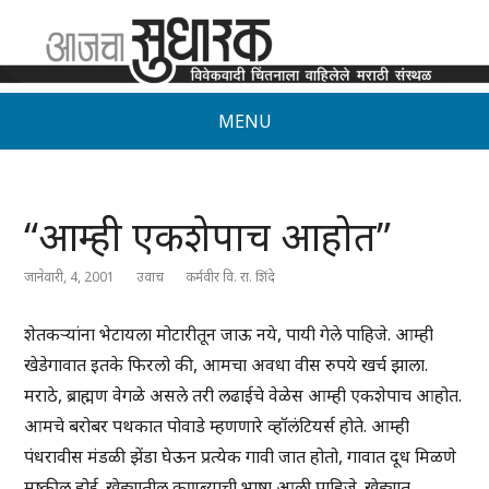
MENU
“आम्ही एकशेपाच आहोत”
जानेवारी, 4, 2001
उवाच
कर्मवीर वि. रा. शिंदे
शेतकऱ्यांना भेटायला मोटारीतून जाऊ नये, पायी गेले पाहिजे. आम्ही
खेडेगावात इतके फिरलो की, आमचा अवधा वीस रुपये खर्च झाला.
मराठे, ब्राह्मण वेगळे असले तरी लढाईचे वेळेस आम्ही एकशेपाच आहोत.
आमचे बरोबर पथकात पोवाडे म्हणणारे व्हॉलंटियर्स होते. आम्ही
पंधरावीस मंडळी झेंडा घेऊन प्रत्येक गावी जात होतो, गावात दूध मिळणे
मुष्कील होई. खेड्यातील कुणब्याची भाषा आली पाहिजे. खेड्यात