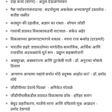
दाह कथा (सागर) - अतुल देऊळगावकर
पैस पर्यावरणसंवादाचा : संदर्भमूल्य असलेला अभ्यासपूर्ण दस्तावेज -
सतीश लळीत
कलयुग की दहलीज, अज्ञान का रास्ता - सोपान जोशी
गावांची शाश्वत विकासाकडची वाटचाल - संकेत अहेर
विकासाच्या झगमगाटामागचे वास्तव - नयना राज बन्सोड (दरडमारे)
भारतीय शहरे: शाश्वततेच्या मार्गातील सामाजिक, आर्थिक आणि
राजकीय अडथळ्यांचे मूर्त रूप - प्रद्युम्न सहस्रभोजनी
अन्नसुरक्षा, अन्नस्वराज्य आणि तुटलेली नाती - डॉ. अनुराधा भोसले
दिवाण
आपणच आपल्या नद्यांचे सर्वात मोठे प्रदूषक आहोत का? - डॉ. प्रमोद
मोघे
जीडीपीच्या देवाचे पितळ! - अनिकेत मोताळे
जीडीपीपलीकडील शाश्वत विकासाचा शोध - हरिहर सारंग
बेधुंद शहरीकरण, मातीचे मरण आणि वंचितांचे मूक आक्रंदन -
प्रमोद देशपांडे