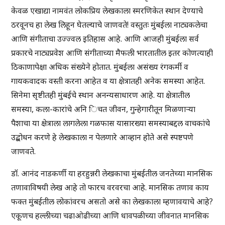
केवळ एखाद्या नामवंत लोकप्रिय लेखकाला स्मरणिकेत स्थान देण्याचे
ठरवूनच हा लेख लिहून घेतल्याचे जाणवते! वस्तुतः मुंबईला नाट्यकलेचा
आणि संगीताचा उज्ज्वल इतिहास आहे. आणि आजही मुंबईला सर्व
प्रकारचे नाट्यप्रवेश आणि संगीताच्या मैफली भारतातील इतर कोणत्याही
ठिकाणापेक्षा अधिक संख्येने होतात. मुंबईला असंख्य रंगकर्मी व
गायकवादक वस्ती करना आहेत व या क्षेत्रातही अनेक समस्या आहेत.
सिनेमा सृष्टीतही मुंबईचे स्थान अनन्यसाधारण आहे. या क्षेत्रातील
समस्या, कला-कारांचे अनि िचत जीवन, गुन्हेगारीतून मिळणाऱ्या
पैशाचा या क्षेत्राला लागलेला गळफास यासारख्या समस्याबद्दल वाचकांचे
उद्बोधन करणे हे लेखकाला न पेलणारे आव्हान होते असे स्पष्टपणे
जाणवते.
डॉ. आनंद नाडकर्णी या हरहुन्नरी लेखकाचा मुंबईतील जनतेच्या मानसिक
तणावाविषयी लेख आहे तो फारच वरवरचा आहे. मानसिक तणाव काय
फक्त मुंबईतील लोकांवरच असतो असे का लेखकाला म्हणावयाचे आहे?
एकूणच हल्लीच्या चढाओढीच्या आणि धावपळीच्या जीवनात मानसिक