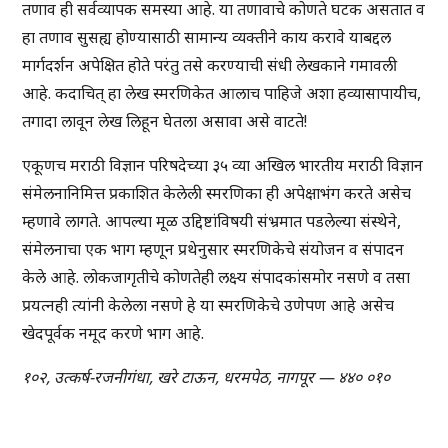
तणाव ही सर्वव्यापक समस्या आहे. या तणावाचे कोणते घटक असतात व
हा तणाव सुसह्य होण्यासाठी सामान्य व्यक्तीने काय करावे याबद्दल
मार्गदर्शन अपेक्षित होते परंतु तसे करण्याची संधी लेखकाने गमावली
आहे. कदाचित् हा लेख स्मरणिकेत आलाच पाहिजे अशा हव्यासापायीच,
तगादा लावून लेख लिहून घेतला असावा असे वाटते!
एकूणच मराठी विज्ञान परिषदेच्या ३५ व्या अखिल भारतीय मराठी विज्ञान
संमेलनानिमित्त प्रकाशित केलेली स्मरणिका ही अपेक्षाभंग करते असेच
म्हणावे लागते. आपल्या मूळ उद्दिष्टांविषयी संभ्रमात पडलेल्या संस्थेने,
संमेलनाचा एक भाग म्हणून प्रथेनुसार स्मरणिकेचे संयोजन व संपादन
केले आहे. लोकजागृतीचे कोणतेही लक्ष्य संपादकांसमोर नसणे व तसा
प्रयत्नही त्यांनी केलेला नसणे हे या स्मरणिकेचे उणेपण आहे असेच
खेदपूर्वक नमूद करणे भाग आहे.
१०२, उत्कर्ष-रजनीगंधा, खरे टाऊन, धरमपेठ, नागपूर — ४४० ०१०