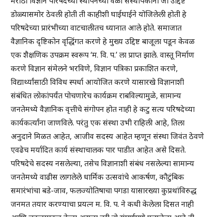
मराठी विज्ञान परिषदेच्या स्थापनेच्या वेळी संस्थापकांनी जी उद्दिष्टे
डोळ्यासमोर ठेवली होती ती काहीशी घाईघाईने योजिलेली होती हे
परिषदेच्या प्रारंभीच्या वाटचालीतच ध्यानात आले होते. समाजात
वैज्ञानिक दृष्टिकोन वृद्धिंगत करणे हे मुख्य उद्दिष्ट बाजूला पडून केवळ
एक शैक्षणिक उपक्रम स्वरूप ‘म. वि. प.’ ला प्राप्त झाले. वास्तू निर्माण
करणे विज्ञान संमेलने भरविणे, विज्ञान पत्रिका प्रकाशित करणे,
विद्यार्थ्यांसाठी विविध स्पर्धा आयोजित करणे यासारखे विज्ञानाशी
संबंधित लोकांपर्यंत पोचणारेच कार्यक्रम राबविल्यामुळे, सामान्य
जनतेमध्ये वैज्ञानिक वृत्तीचे संगोपन होत नाही हे कटु सत्य परिषदेच्या
कार्यकर्त्यांना जाणविले. परंतु एक संस्था उभी राहिली आहे, तिला
अनुदाने मिळत आहेत, आजीव सदस्य आहेत म्हणून संस्था जिवंत ठेवणे
एवढेच मर्यादित कार्य संस्थाचालक पार पाडीत आहेत असे दिसते.
परिषदेचे सदस्य नसलेल्या, तसेच विज्ञानाशी संबंध नसलेल्या सामान्य
जनतेमध्ये वाढीस लागलेले धार्मिक उत्सवांचे आकर्षण, कौटुंबिक
समारंभांचा बडे-जाव, फलज्योतिषाचा पगडा यासारख्या कुप्रथांविरुद्ध
जनमत तयार करण्याचा प्रयत्न म. वि. प. ने कधी केलेला दिसत नाही