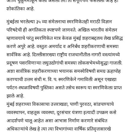
आणि चुकूनमाकून केला असला तरी तो संपूर्णपणे फसलेला आहे ही
शोकांतिका आहे.
मुंबईला भरलेल्या ३५ व्या संमेलनाचा स्मरणिकेतही मराठी विज्ञान
परिषदेची ही अगतिकता स्पष्टपणे जाणवते. अखिल भारतीय संमेलन
म्हणावयाचे परंतु स्मरणिकेत मात्र केवळ मुंबई शहराबद्दलच लेख प्रसिद्ध
करणे अपुरे आहे. वस्तुतः अमर्याद व अनिर्बंध शहरीकरणाची समस्या
सार्वत्रिक आहे. दिल्लीसारख्या राष्ट्रीय राजधानीतील नागरी वस्त्यांमध्ये
प्रदूषण पसरविणाऱ्या लघुउद्योगांची समस्या लोकसभेमध्येसुद्धा गाजली.
अशा सार्वत्रिक शहरीकरणाच्या भयानक समस्येविषयी समग्र ऊहापोह
करण्याची उत्तम संधी म. वि. प. स्मरणिकेने गमाविली असून एखाद्या
पर्यटन-स्थळाविषयी पुस्तिका असते तसेच स्वरूप या स्मरणिकेला प्राप्त
झाले आहे.
मुंबई शहराच्या विकासाचा उत्तराखडा, पाणी पुरवठा, सांडपाण्याचे
व्यवस्थापन, वाहतूक व्यवस्था, दूरसंचार यंत्रणा इत्यादी उपक्रम कसे
आदर्शपणे चालू आहेत असा आभास निर्माण करणारे संबंधित
अधिकाऱ्यांचे लेख हे त्या त्या विभागांच्या वार्षिक प्रतिवृत्तासारखे