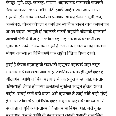
बंगळूर, पुणे, इंदूर, कानपूर, पाटणा, अहमदाबाद यांसारखी महानगरे
गेल्या शतकात ४०-५० पटीने मोठी झाली आहेत. ज्या प्रमाणात या
शहरांची लोकसंख्या वाढली त्या प्रमाणात या शहरांजवळ भूमी, धन,
जलसंपदा, योजनाकौशल्य व कार्यक्षम स्थानिक शासन याचा कायमचाच
अभाव राहला, त्यामुळे ही महानगरे मानवी समूहांचे कोंडवाडे झाल्याची
आजची परिस्थिती आहे. उपरोक्त दहा महानगरांमध्येच भारतीयांची
सुमारे ७-८ टक्के लोकसंख्या राहते हे लक्षात घेतल्यास या महानगरांची
भीषण अवस्था हा निश्चितपणे एक राष्ट्रीय चिंतेचा विषय ठरतो.
मुंबई हे केवळ महाराष्ट्राची राजधानी म्हणूनच महत्त्वाचे शहर नसून
भारतीय अर्थव्यवस्थेचा प्राण आहे. जागतिक स्तरावरही मुंबई शहर हे
औद्योगिक आणि आर्थिक घडामोडींचे एक प्रमुख केन्द्र आहे. भारतात
कोणत्याही क्षेत्रात होणाऱ्या उलाढाली मुंबईला वगळून होऊच शकत
नाहीत. ‘बम्बई नगरी बड़ी बाका’ असे म्हणतात ते काही खोटे नाही! मुंबई
हे नागरी जीवनाचे प्रातिनिधिक शहर असून या शहराचे स्वास्थ्य आणि
प्रगती हा आधुनिक भारताच्या जिव्हाळ्याचा विषय आहे. जरी मुंबई
महाराष्ट्रात असलो आणि ती महाराष्ट्रातच राहावी यासाठी रक्तरंजित