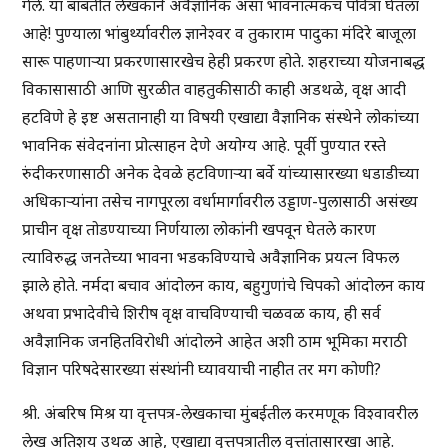
गेले. या बाबतीत लेखकाने अवैज्ञानिक असा भावनात्मकच पवित्रा घेतला
आहे! पुण्याला भांबुर्थ्यावरील ज्ञानेश्वर व तुकाराम पादुका मंदिरे बाजूला
सारू पाहणाऱ्या प्रकरणासारखेच हेही प्रकरण होते. शहराच्या योजनाबद्ध
विकासासाठी आणि सुरळीत वाहतुकीसाठी काही अडथळे, वृक्ष आदी
हटविणे हे इष्ट असतानाही या विषयी एखाद्या वैज्ञानिक संस्थेने लोकांच्या
भावनिक संवेदनांना प्रोत्साहन देणे अयोग्य आहे. पूर्वी पुण्यात रस्ते
रुंदीकरणासाठी अनेक देवळे हटविणाऱ्या बर्वे यांच्यासारख्या धडाडीच्या
अधिकाऱ्यांना तसेच नागपूरला वर्धामार्गावरील उड्डाण-पुलासाठी असंख्य
प्राचीन वृक्ष तोडण्याच्या निर्णयाला लोकांनी खपवून घेतले कारण
त्याविरुद्ध जनतेच्या भावना भडकविण्याचे अवैज्ञानिक प्रयत्न विफल
झाले होते. नर्मदा बचाव आंदोलन काय, बहुगुणांचे चिपको आंदोलन काय
अथवा प्रभादेवीचे शिरीष वृक्ष वाचविण्याची चळवळ काय, ही सर्व
अवैज्ञानिक जनहितविरोधी आंदोलने आहेत अशी ठाम भूमिका मराठी
विज्ञान परिषदेसारख्या संस्थांनी घ्यावयाची नाहीत तर मग कोणी?
श्री. अंबरिष मिश्र या वृत्तपत्र-लेखकाचा मुंबईतील करमणूक विश्वावरील
लेख अतिशय उथळ आहे, एखाद्या वृत्तपत्रातील वृत्तांतासारखा आहे.