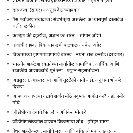
शाश्वत विकास : समग्र दृष्टिकोनाच्या शोधात - हेमंत मोहरीर
दाह कथा (सागर) - अतुल देऊळगावकर
पैस पर्यावरणसंवादाचा : संदर्भमूल्य असलेला अभ्यासपूर्ण दस्तावेज -
सतीश लळीत
कलयुग की दहलीज, अज्ञान का रास्ता - सोपान जोशी
गावांची शाश्वत विकासाकडची वाटचाल - संकेत अहेर
विकासाच्या झगमगाटामागचे वास्तव - नयना राज बन्सोड (दरडमारे)
भारतीय शहरे: शाश्वततेच्या मार्गातील सामाजिक, आर्थिक आणि
राजकीय अडथळ्यांचे मूर्त रूप - प्रद्युम्न सहस्रभोजनी
अन्नसुरक्षा, अन्नस्वराज्य आणि तुटलेली नाती - डॉ. अनुराधा भोसले
दिवाण
आपणच आपल्या नद्यांचे सर्वात मोठे प्रदूषक आहोत का? - डॉ. प्रमोद
मोघे
जीडीपीच्या देवाचे पितळ! - अनिकेत मोताळे
जीडीपीपलीकडील शाश्वत विकासाचा शोध - हरिहर सारंग
बेधुंद शहरीकरण, मातीचे मरण आणि वंचितांचे मूक आक्रंदन -