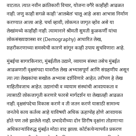
वाटतात. त्यात नवीन क्रांतिकारी विचार, योजना वगैरे काहीही आढळत
नाही. जणु काही सगळे काही ‘आलबेल’ चालू आहे असा आभास निर्माण
करण्यात आला आहे. चर्चा व्हावी, लोकमत जागृत व्होव असे या
लेखांमध्ये काहीही नाही. त्यामानाने श्रीमती सुमती कुळकर्णी यांचा
लोकसंख्याशास्त्रा वर (Demography) आधारित लेख,
शहरीकरणाच्या समस्येची कारणे सांगून काही उपाय सुचविणारा आहे.
मुंबईचा सागरकिनारा, मुंबईतील उद्याने, व्यायाम संस्था तसेच मुंबईत
आढळणारी वृक्षसंपदा यावरील लेख अभ्यासपूर्ण आणि संग्रहणीय असून
त्या त्या लेखकांचा सखोल अभ्यास दर्शविणारे आहेत. तरीपण हे लेख
माहितीवजाच आहेत. उद्यानांची व व्यायाम संस्थांची आवश्यकता व
त्यासाठी लोकजागृती करणारे फारसे मार्गदर्शन या लेखातही आढळत
नाही. वृक्षसंपदेचा विकास करणे व ती जतन करणे यासाठी सामान्य
जनतेचे काय कर्तव्य आहे याविषयी अधिक ऊहापोह होणे आवश्यक
होते पण तसे झालेले नाही. प्रभादेवीच्या दोन शिरीष वृक्षांना तोडणाऱ्या
अधिकाऱ्यांविरुद्ध मुंबईत मोठा वाद झाला. कोर्टकचेऱ्यापर्यंत प्रकरण