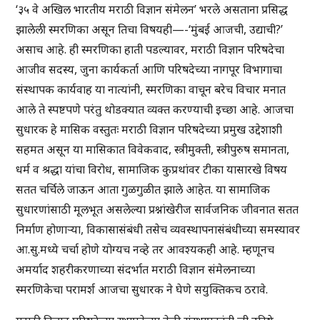
‘३५ वे अखिल भारतीय मराठी विज्ञान संमेलन’ भरले असताना प्रसिद्ध
झालेली स्मरणिका असून तिचा विषयही—-‘मुंबई आजची, उद्याची?’
असाच आहे. ही स्मरणिका हाती पडल्यावर, मराठी विज्ञान परिषदेचा
आजीव सदस्य, जुना कार्यकर्ता आणि परिषदेच्या नागपूर विभागाचा
संस्थापक कार्यवाह या नात्यांनी, स्मरणिका वाचून बरेच विचार मनात
आले ते स्पष्टपणे परंतु थोडक्यात व्यक्त करण्याची इच्छा आहे. आजचा
सुधारक हे मासिक वस्तुतः मराठी विज्ञान परिषदेच्या प्रमुख उद्देशाशी
सहमत असून या मासिकात विवेकवाद, स्त्रीमुक्ती, स्त्रीपुरुष समानता,
धर्म व श्रद्धा यांचा विरोध, सामाजिक कुप्रथांवर टीका यासारखे विषय
सतत चर्चिले जाऊन आता गुळगुळीत झाले आहेत. या सामाजिक
सुधारणांसाठी मूलभूत असलेल्या प्रश्नांखेरीज सार्वजनिक जीवनात सतत
निर्माण होणाऱ्या, विकासासंबंधी तसेच व्यवस्थापनासंबंधीच्या समस्यावर
आ.सु.मध्ये चर्चा होणे योग्यच नव्हे तर आवश्यकही आहे. म्हणूनच
अमर्याद शहरीकरणाच्या संदर्भात मराठी विज्ञान संमेलनाच्या
स्मरणिकेचा परामर्श आजचा सुधारक ने घेणे सयुक्तिकच ठरावे.