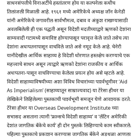
साधनसंपत्तीचे विनाअटींचे हस्तांतरण होय या कल्पनेला कधीच
तिलांजली मिळाली आहे. १९६१ मध्ये अमेरिकेचे अध्यक्ष जॉन केनेडी
यांनी अमेरिकेचे जगावरील सार्वभौमत्व, दबाव व अंकुश राखण्यासाठी
अवलबिलेली ही एक पद्धती असून विदेशी मदतीच्याद्वारे ऋणको देशांना
साम्यवादी गटामध्ये समाविष्ट होण्यापासून परावृत्त केले जाते तसेच त्या
देशांना अधःपतनापासून वाचविले जाते असे नमूद केले आहे. चेनेरी
यानीदेखील आर्थिक साहाय्य हे विदेशी धोरणात हस्तक्षेप करण्याचे एक
महत्त्वाचे साधन असून त्याद्वारे ऋणको देशांना राजकीय व आर्थिक
अधःपतना-पासून वाचविण्याचा केलेला प्रयत्न होय असे म्हटले आहे.
विदेशी साहाय्याविषयीच्या अशा विविध विचारांच्या पार्श्वभूमीवर ‘Aid
As Imperialism’ (साहाय्यातून साम्राज्यवाद) या टेरेसा हीथर या
लेखिकेने लिहिलेल्या पुस्तकाची पार्श्वभूमी समजून घेणे आवश्यक ठरते.
टेरेसा हीथर या Overseas Development Institute च्या
सभासद असताना त्यानी ‘फ्रान्सचे विदेशी साहाय्य’ व ‘लॅटिन अमेरिकी
देशांत जागतिक बँकेचे कार्य’ ही दोन पुस्तके लिहिण्याचे काम स्वीकारले.
पहिल्या पुस्तकाचे प्रकाशन करण्यास जागतिक बँकेने अडथळा आणला