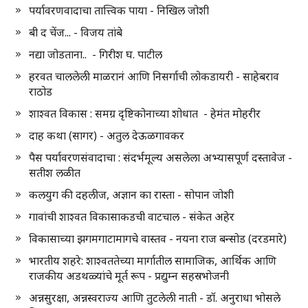
पर्यावरणवादाचा तात्त्विक पाया - निखिल जोशी
बी द चेंज... - विजय तांबे
नद्या जोडताना.. - गिरीश घ. पाटील
हरवत चाललेली माळरानं आणि निसर्गाची लोकडायरी - साहेबराव
राठोड
शाश्वत विकास : समग्र दृष्टिकोनाच्या शोधात - हेमंत मोहरीर
दाह कथा (सागर) - अतुल देऊळगावकर
पैस पर्यावरणसंवादाचा : संदर्भमूल्य असलेला अभ्यासपूर्ण दस्तावेज -
सतीश लळीत
कलयुग की दहलीज, अज्ञान का रास्ता - सोपान जोशी
गावांची शाश्वत विकासाकडची वाटचाल - संकेत अहेर
विकासाच्या झगमगाटामागचे वास्तव - नयना राज बन्सोड (दरडमारे)
भारतीय शहरे: शाश्वततेच्या मार्गातील सामाजिक, आर्थिक आणि
राजकीय अडथळ्यांचे मूर्त रूप - प्रद्युम्न सहस्रभोजनी
अन्नसुरक्षा, अन्नस्वराज्य आणि तुटलेली नाती - डॉ. अनुराधा भोसले