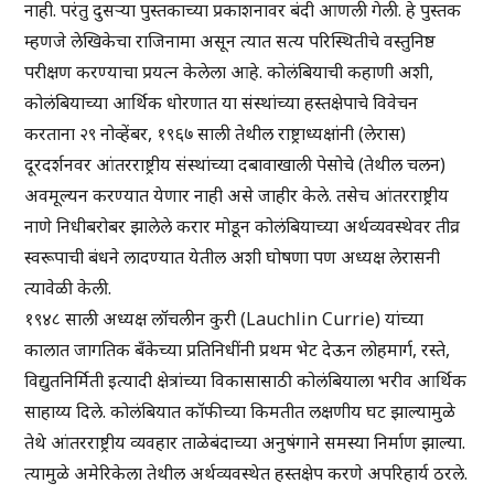
नाही. परंतु दुसऱ्या पुस्तकाच्या प्रकाशनावर बंदी आणली गेली. हे पुस्तक
म्हणजे लेखिकेचा राजिनामा असून त्यात सत्य परिस्थितीचे वस्तुनिष्ठ
परीक्षण करण्याचा प्रयत्न केलेला आहे. कोलंबियाची कहाणी अशी,
कोलंबियाच्या आर्थिक धोरणात या संस्थांच्या हस्तक्षेपाचे विवेचन
करताना २९ नोव्हेंबर, १९६७ साली तेथील राष्ट्राध्यक्षांनी (लेरास)
दूरदर्शनवर आंतरराष्ट्रीय संस्थांच्या दबावाखाली पेसोचे (तेथील चलन)
अवमूल्यन करण्यात येणार नाही असे जाहीर केले. तसेच आंतरराष्ट्रीय
नाणे निधीबरोबर झालेले करार मोडून कोलंबियाच्या अर्थव्यवस्थेवर तीव्र
स्वरूपाची बंधने लादण्यात येतील अशी घोषणा पण अध्यक्ष लेरासनी
त्यावेळी केली.
१९४८ साली अध्यक्ष लॉचलीन कुरी (Lauchlin Currie) यांच्या
कालात जागतिक बँकेच्या प्रतिनिधींनी प्रथम भेट देऊन लोहमार्ग, रस्ते,
विद्युतनिर्मिती इत्यादी क्षेत्रांच्या विकासासाठी कोलंबियाला भरीव आर्थिक
साहाय्य दिले. कोलंबियात कॉफीच्या किमतीत लक्षणीय घट झाल्यामुळे
तेथे आंतरराष्ट्रीय व्यवहार ताळेबंदाच्या अनुषंगाने समस्या निर्माण झाल्या.
त्यामुळे अमेरिकेला तेथील अर्थव्यवस्थेत हस्तक्षेप करणे अपरिहार्य ठरले.