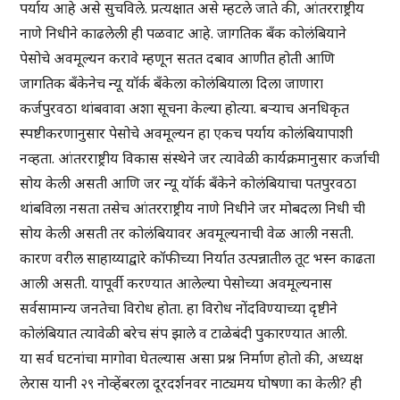
पर्याय आहे असे सुचविले. प्रत्यक्षात असे म्हटले जाते की, आंतरराष्ट्रीय
नाणे निधीने काढलेली ही पळवाट आहे. जागतिक बँक कोलंबियाने
पेसोचे अवमूल्यन करावे म्हणून सतत दबाव आणीत होती आणि
जागतिक बँकेनेच न्यू यॉर्क बँकेला कोलंबियाला दिला जाणारा
कर्जपुरवठा थांबवावा अशा सूचना केल्या होत्या. बऱ्याच अनधिकृत
स्पष्टीकरणानुसार पेसोचे अवमूल्यन हा एकच पर्याय कोलंबियापाशी
नव्हता. आंतरराष्ट्रीय विकास संस्थेने जर त्यावेळी कार्यक्रमानुसार कर्जाची
सोय केली असती आणि जर न्यू यॉर्क बँकेने कोलंबियाचा पतपुरवठा
थांबविला नसता तसेच आंतरराष्ट्रीय नाणे निधीने जर मोबदला निधी ची
सोय केली असती तर कोलंबियावर अवमूल्यनाची वेळ आली नसती.
कारण वरील साहाय्याद्वारे कॉफीच्या निर्यात उत्पन्नातील तूट भस्न काढता
आली असती. यापूर्वी करण्यात आलेल्या पेसोच्या अवमूल्यनास
सर्वसामान्य जनतेचा विरोध होता. हा विरोध नोंदविण्याच्या दृष्टीने
कोलंबियात त्यावेळी बरेच संप झाले व टाळेबंदी पुकारण्यात आली.
या सर्व घटनांचा मागोवा घेतल्यास असा प्रश्न निर्माण होतो की, अध्यक्ष
लेरास यानी २९ नोव्हेंबरला दूरदर्शनवर नाट्यमय घोषणा का केली? ही