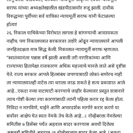
सराफ यांच्या अध्यक्षतेखालील खंडपीठासमोर रुजू झाली. दावीकं
विरुद्धच्या पूर्वीच्या सर्व याचिका न्यायमूर्ती सराफ यांनी फेटाळल्या
होत्या!
२६. निकाल याचिकेच्या विरोधात लागला हे सांगण्याची आवश्यकता
नाहीच. पण निकालपत्रात सरकारवर ताशेरे ओढून न्यायालयाने आपली
जनहितदक्षता मात्र सिद्ध केली. निकालात न्यायमूर्ती सराफ म्हणतात.
“स्वातंत्र्यानंतर पन्नास वर्षे झाली असली तरी नागरिकांच्या आणि
राज्याच्या हितापेक्षा राजकारण अधिक महत्त्वाचे मानले जाते असे दृष्टीस
येते. राज्य सरकार आपले हितसंबंध जपण्यासाठी लोकां-समोरच नाही
तर न्यायालयातही वाटेल त्या थराला जाऊ शकते हे सत्य प्रकाशात आले
आहे…एकदा नव्या वाटाघाटी करण्याचे जाहीर केल्यावर प्रस्तुत शासनाने
त्याच गोष्टी केल्या ज्या कारणांसाठी त्यांनी पहिला करार रद्द केला होता.
निविदा न मागविणे, घाईने आणि अपारदर्शक मार्गाने करार करणे या
सर्वांवर आक्षेप घेत स्वतः नेमके तेच केले आहे…८ नोव्हेंबरला नेमलेल्या
समितीस ७ डिसेंबर पर्यंत अहवाल सादर करण्यास अवधी दिलेला
असूनही समितीने अहवाल २९ नोव्हेंबरलाच सादर केला आहे. (अकरा