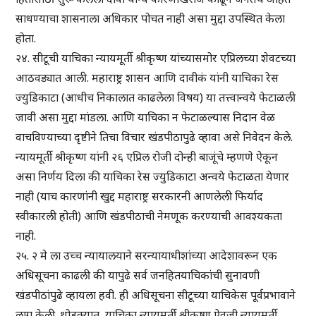
साधण्याचा शासनाला अधिकार पोचत नाही असा मुद्दा उपस्थित केला
होता.
२४. सीटूची याचिका न्यायमूर्ती श्रीकृष्ण यांच्यासमोर एप्रिलच्या शेवटच्या
आठवड्यात आली. महाराष्ट्र शासन आणि दावीकं यांनी याचिका रेस
ज्युडिकाटा (आधीच निकालात काढलेला विषय) या तत्त्वान्वये फेटाळली
जावी असा मुद्दा मांडला. आणि याचिका न फेटाळल्यास निदान वेळ
वाचविण्याच्या दृष्टीने तिचा विचार खंडपीठापुढे व्हावा असे निवेदन केले.
न्यायमूर्ती श्रीकृष्ण यांनी २६ एप्रिल रोजी दोन्ही बाजूंचे म्हणणे ऐकून
असा निर्णय दिला की याचिका रेस ज्युडिकाटा अन्वये फेटाळता येणार
नाही (याच कारणांनी खुद्द महाराष्ट्र सरकारनी आणलेली फिर्याद
स्वीकारली होती) आणि खंडपीठाची नेमणूक करण्याची आवश्यकता
नाही.
२५. २ मे ला उच्च न्यायालयाने सरन्यायाधीशांच्या आदेशावरून एक
अधिसूचना काढली की यापुढे सर्व जनहितयाचिकांची सुनावणी
खंडपीठांपुढे व्हायला हवी. ही अधिसूचना सीटूच्या याचिकेस पूर्वप्रभावाने
लागू केली. थोडक्यात, याचिका न्यायमूर्ती श्रीकृष्ण ऐवजी न्यायमूर्ती