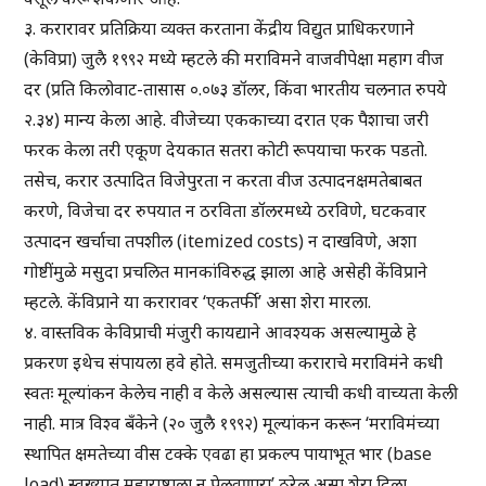
३. करारावर प्रतिक्रिया व्यक्त करताना केंद्रीय विद्युत प्राधिकरणाने
(केविप्रा) जुलै १९९२ मध्ये म्हटले की मराविमने वाजवीपेक्षा महाग वीज
दर (प्रति किलोवाट-तासास ०.०७३ डॉलर, किंवा भारतीय चलनात रुपये
२.३४) मान्य केला आहे. वीजेच्या एककाच्या दरात एक पैशाचा जरी
फरक केला तरी एकूण देयकात सतरा कोटी रूपयाचा फरक पडतो.
तसेच, करार उत्पादित विजेपुरता न करता वीज उत्पादनक्षमतेबाबत
करणे, विजेचा दर रुपयात न ठरविता डॉलरमध्ये ठरविणे, घटकवार
उत्पादन खर्चाचा तपशील (itemized costs) न दाखविणे, अशा
गोष्टींमुळे मसुदा प्रचलित मानकांविरुद्ध झाला आहे असेही केंविप्राने
म्हटले. केंविप्राने या करारावर ‘एकतर्फी’ असा शेरा मारला.
४. वास्तविक केविप्राची मंजुरी कायद्याने आवश्यक असल्यामुळे हे
प्रकरण इथेच संपायला हवे होते. समजुतीच्या कराराचे मराविमंने कधी
स्वतः मूल्यांकन केलेच नाही व केले असल्यास त्याची कधी वाच्यता केली
नाही. मात्र विश्व बँकेने (२० जुलै १९९२) मूल्यांकन करून ‘मराविमंच्या
स्थापित क्षमतेच्या वीस टक्के एवढा हा प्रकल्प पायाभूत भार (base
load) स्वख्यात महाराष्ट्राला न पेलवणारा’ ठरेल असा शेरा दिला.