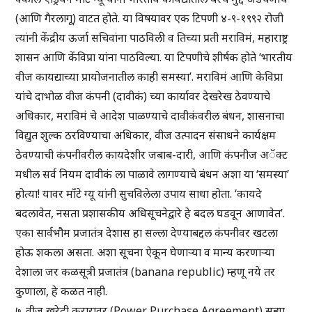
(आणि गैरलागू) वाटत होते. या विषयावर एक टिपणी ४-९-१९९२ रोजी
त्यांनी केंद्रीय ऊर्जा सचिवांना पाठविली व तिच्या प्रती मराविमं, महाराष्ट्र
शासन आणि केंविप्रा यांना पाठविल्या. या टिपणीचे शीर्षक होते ‘भारतीय
वीज कायद्याच्या प्रायोजनातील काही समस्या’. मराविमं आणि केविप्रा
यांचे दाभोळ वीज कंपनी (दावीकं) च्या कार्यावर देखरेख ठेवण्याचे
अधिकार, मराविमं चे आदेश पाळण्याचे दावीकंवरील बंधन, शासनाचा
विद्युत शुल्क ठरविण्याचा अधिकार, वीज उत्पादन संसाधने कार्यक्षम
ठेवण्याची कंपनीवरील कायदेशीर जबाब-दारी, आणि कंपनीज अॅक्ट
मधील सर्व नियम दावीकं ला पाळावे लागण्याचे बंधन अशा या ‘समस्या’
होत्या! यावर माँटे ग्यू यांनी सुचविलेला उपाय साधा होता. ‘कायदे
बदलावेत, नसता प्रशासकीय अधिसूचनेद्वारे हे बदल घडवून आणावेत’.
एका सार्वभौम प्रजातंत्र देशास हा सल्ला देण्याबद्दल कंपनीवर खटला
होऊ शकला असता. अशा सूचना ऐकून घेणाऱ्या व मान्य करणाऱ्या
देशाला जर कळसूत्री प्रजातंत्र (banana republic) म्हणू नये तर
कुणाला, हे कळत नाही.
७. वीज खरेदी करारावर (Power Purchase Agreement) सह्या