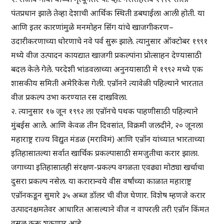
पंतप्रधान झाले तेव्हा देशाची आर्थिक स्थिती डबघाईला आली होती. या
आणि इतर कारणांमुळे मनमोहन सिंग यांचे खाजगीकरण–
उदारीकरणाच्या धोरणाचे नवे पर्व सुरू झाले. त्यानुसार ऑक्टोबर १९९१
मध्ये वीज उत्पादन कायद्यात खाजगी प्रकल्पांना प्रोत्साहन देण्यासाठी
बदल केले गेले. परदेशी भांडवलाच्या अनुनयासाठी मे १९९२ मध्ये एक
शासकीय समिती अमेरिकेस गेली. एन्रॉनने त्यावेळी पहिल्याने भारतात
वीज प्रकल्प उभा करण्यात रस दाखविला.
२. त्यानुसार १७ जून १९९२ ला एन्रॉनचे पथक पाहणीसाठी पहिल्याने
मुंबईस आले. आणि केवळ तीन दिवसांत, विक्रमी जलदीने, २० जूनला
महाराष्ट्र राज्य विद्युत मंडळ (मराविमं) आणि एन्रॉन यांच्यात भारताच्या
इतिहासातल्या सर्वात खार्चिक प्रकल्पासाठी समजुतीचा करार झाला.
जगाच्या इतिहासातही संरक्षण-प्रकल्प वगळता एवढ्या मोठ्या खर्चाचा
दुसरा प्रकल्प नसेल. या करारान्वये वीस वर्षांच्या काळात महाराष्ट्र
एन्रॉनकडून सुमारे ३५ अब्ज डॉलर ची वीज घेणार. विशेष म्हणजे करार
उत्पादनक्षमतेवर आधारित आसल्याने वीज न वापरली तरी एन्रॉन किंमत
वसूल करू शकणार आहे.