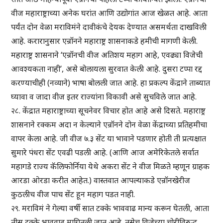
वीज महाराष्ट्राच्या अनेक घरांत आणि उद्योगांत आज खेळत आहे. आता
पर्यंत दोन वेळा मराविमंने दावीकंचे देयक देण्यात असमर्थता दाखविली
आहे. करारानुसार एन्रॉनने महाराष्ट्र शासनाकडे हमीची मागणी केली.
महाराष्ट्र शासनाने ‘एन्रॉनची वीज अतिशय महाग आहे, एवढ्या विजेची
आवश्यकता नाही’, असे बोलायला सुरवात केली आहे. दुसरा टप्पा रद्द
करण्याचीही (नव्याने) भाषा बोलली जात आहे. हा प्रकल्प केंद्राने ताब्यात
घ्यावा व जादा वीज इतर राज्यांना विकावी असे सुचविले जात आहे.
२८. केंद्रात महाराष्ट्राच्या सूचनेवर विचार होत आहे असे दिसते. महाराष्ट्र
शासनाने रक्कम अदा न केल्याने एन्रॉनने दोन वेळा केंद्राच्या प्रतिहमीचा
वापर केला आहे. जी वीज ७.३ सेंट या भावाने पडणार होती ती प्रत्यक्षात
सुमारे पंधरा सेंट एवढी पडली आहे. (आणि आज अमेरिकेतले सर्वात
महागडे राज्य कॅलिफोर्निया येथे अकरा सेंट ने वीज मिळते म्हणून ग्राहक
आरडा ओरडा करीत आहेत.) वास्तवात आपल्याकडे एन्रॉनखेरीज
कुठलीच वीज पाच सेंट हून महाग पडत नाही.
२९. मराविमं ने गेल्या वर्षी सात टक्के भाववाढ मान्य करून घेतली, आता
तीस टक्के भाववाढ मागितली जात आहे. तसेच विजेच्या चोरीविरुद्ध