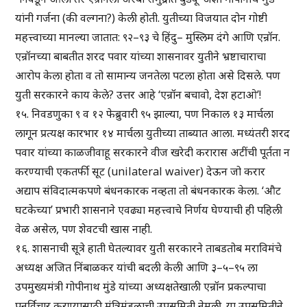
यांनी गर्जना (की वल्गना?) केली होती. युतीच्या विजयात दोन गोष्टी
महत्त्वाच्या मानल्या जातात: ९२–९३ चे हिंदु– मुस्लिम दंगे आणि एन्रॉन.
एन्रॉनच्या बाबतीत शरद पवार यांच्या शासनावर युतीने भ्रष्टाचाराचा
आरोप केला होता व तो सामान्य जनतेला पटला होता असे दिसले. पण
युती सरकारने काय केले? उत्तर आहे ‘एन्रॉन बचावो, देश हटाओ’!
१५. निवडणुका ९ व १२ फेब्रुवारी ९५ झाल्या, पण निकाल १३ मार्चला
लागून प्रत्यक्ष कारभार १४ मार्चला युतीच्या ताब्यात आला. मध्यंतरी शरद
पवार यांच्या काळजीवाहू सरकारने वीज खरेदी करारास अटींची पूर्तता न
करण्याची एकतर्फी सूट (unilateral waiver) देऊन जो करार
अद्याप संविदात्मकपणे बंधनकारक नव्हता तो बंधनकारक केला. ‘औट
घटकेच्या’ प्रभारी शासनाने एवढ्या महत्त्वाचे निर्णय घेण्याची ही पहिली
वेळ असेल, पण शेवटची खास नाही.
१६. शासनाची सूत्रे हाती घेतल्यावर युती सरकारने ताबडतोब मराविमंचे
अध्यक्ष अजित निंबाळकर यांची बदली केली आणि ३–५–९५ ला
उपमुख्यमंत्री गोपीनाथ मुंडे यांच्या अध्यक्षतेखाली एन्रॉन प्रकल्पाचा
पुनर्विचार करण्यासाठी मंत्रिमंडळाची उपसमिती नेमली. या उपसमितीने