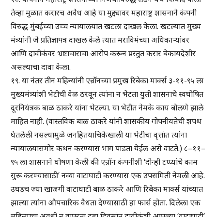
तेव्हा मुळात करारच अवैध आहे या मुद्द्यावर महाराष्ट्र शासनाने कंपनी
विरुद्ध मुंबईच्या उच्च न्यायालयात खटला दाखल केला. खटल्यात मुख्य
मंत्र्यांनी जे प्रतिज्ञापत्र दाखल केले त्यात मराविमंच्या अधिकाऱ्यांवर
आणि दावीकंवर भ्रष्टाचाराचा आरोप करून प्रस्तुत करार बेकायदेशीर
असल्याचा दावा केला.
१९. या नंतर तीन महिन्यांनी एन्रॉनच्या प्रमुख रिबेका मार्क्स ३-११-९५ ला
मुख्यमंत्र्यांशी भेटीची वेळ ठरवून त्यांना न भेटता युती शासनाचे स्वघोषित
दूरनियंत्रक बाळ ठाकरे यांना भेटल्या. या भेटीत नेमके काय बोलणे झाले
माहित नाही. (वास्तविक बाळ ठाकरे यांनी शासकीय गोपनीयतेची शपथ
घेतलेली नसल्यामुळे जनहितयाचिकेखाली या भेटीचा वृत्तांत त्यांना
न्यायालयासमोर कथन करण्यास भाग पाडता येईल असे वाटते.) ८–११–
९५ ला शासनाने घोषणा केली की एन्रॉन कंपनीशी ‘दोन्ही टप्प्यांचे काम
सुरू करण्यासाठी’ नव्या वाटाघाटी करण्यास एक उपसमिती नेमली आहे.
उघडच ज्या खाजगी वाटाघाटी बाळ ठाकरे आणि रिबेका मार्क्स यांच्यात
झाल्या त्यांना औपचारिक वैधता देण्यासाठी हा फार्स होता. दिलेला एक
महिन्याचा अवधी न वापरता दहा दिवसांत दावीकंशी आपल्या ‘वाटाघाटी’