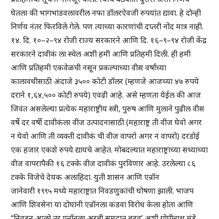
घेतला की भागभांडवलावरील नफा डॉलरऐवजी रुपयांत द्यावा. हे दोन्ही
निर्णय नंतर फिरविले गेले. पण त्याच्या कारणांची दप्तरी नोंद मात्र नाही.
१४. दि. १०–२–९४ रोजी राज्य सरकारने आणि दि. १६–९–९४ रोजी केंद्र
सरकारने दावीकं ला स्चेल अशी हमी आणि प्रतिहमी दिली. ही हमी
आणि प्रतिहमी एकवेळची नसून प्रकल्पाच्या वीस वर्षांच्या
कालावधीसाठी अंदाजे ३५०० कोटी डॉलर (म्हणजे आजच्या ४७ रुपये
दराने १,६४,५०० कोटी रुपये) एवढी आहे. असे म्हणता येईल की आज
जिवंत असलेल्या प्रत्येक महाराष्ट्रीय स्त्री, पुरुष आणि मुलाने पुढील वीस
वर्षे दर वर्षी दावीकंला वीज उत्पादनासाठी (महाराष्ट्र ती वीज घेवो अगर
न घेवो आणि ती व्यक्ती दावीकं ची वीज वापरो अगर न वापरो) दरडोई
एक हजार एकशे रुपये द्यायचे आहेत. मोबदल्यात महाराष्ट्राच्या सध्याच्या
वीज वापरापैकी १६ टक्के वीज दावीकं पुरविणार आहे. उरलेल्या ८६
टक्के विजेचे देयक अलाहिदा. युती शासन आणि एन्रॉन
जानेवारी १९९५ मध्ये महाराष्ट्रात निवडणुकांची घोषणा झाली. भाजप
आणि शिवसेना या दोघांनी एन्रॉनला कडवा विरोध केला होता आणि
“निवडून आलो तर एन्रॉनला अरबी समुद्रात बुडवू’ अशी गोपीनाथ मुंडे