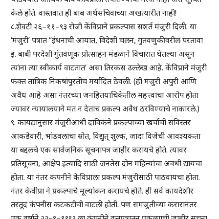
केले होते. वास्तवात ही बाब अर्थसचिवाच्या अखत्यारीत नाही!
८.शेवटी २६–११–९३ रोजी केंविप्राने प्रकल्पास सशर्त मंजुरी दिली. या
‘मंजुरी’ पत्रात “इंधनाची आयात, विदेशी चलन, गुंतवणुकीवरील परतावा
इ. बाबी परदेशी गुंतवणूक प्रोत्साहन मंडळाने विचारात घेतल्या असून
त्यांना त्या स्वीकार्य वाटतात’ असा तिरकस उल्लेख आहे. केंविप्राने मंजुरी
फक्त तांत्रिक निकषांपुरतीच मर्यादित ठेवली. (ही मंजुरी अपुरी आणि
अवैध आहे असा नंतरच्या जनहितयाचिकेतील महत्त्वाचा आरोप होता
ज्यावर न्यायालयाने मत न देताच प्रकल्प अवैध ठरविण्याचे नाकारले.)
९. कायद्यानुसार मंजुरीआधी दाविकंने प्रकल्पाच्या खर्चाची सविस्तर
आकडेवारी, भांडवलाचा स्रोत, विद्युत् शुल्क, जादा विजेची आवश्यकता
या बद्दलचे एक सार्वजनिक सूचनापत्र जाहीर करायचे होते. त्यावर
प्रतिसूचना, आक्षेप इत्यादि साठी जनतेस दोन महिन्यांचा अवधी द्यायचा
होता. या नंतर कंपनीने केविप्राला प्रकल्प मंजुरीसाठी पाठवायचा होता.
नंतर केवीप्रा ने प्रकल्पाचे मूल्यांकन करायचे होते. ही सर्व कायदेशीर
तरतूद कंपनीस कटकटीची वाटली होती. पण समजुतीच्या करारानंतर
एक वर्षाने २२–९–१९९३ ला कंपनीने वृत्तपत्रातून प्रकल्पाची जाहीर सूचना