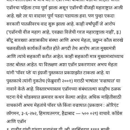
एन्रॉनचा पहिला टप्पा पूर्ण झाला असून एन्रॉनची वीजही महाराष्ट्रात आली
आहे. खरे तर या वादावर पूर्ण पडदा पडायला हवा. पण पुन्हा एकदा
सरकारी पातळीवरच वाद सुरू झाला आहे. काही वर्षांपूर्वी जे आरोप
(‘एन्रॉनची वीज महाग आहे, एवढ्या विजेची गरज महाराष्ट्राला नाही’, इ.)
सीटू सारख्या अशासकीय संस्था आणि अभय मेहता, प्रद्युम्न कौल सारखे
चळवळीतले कार्यकर्ते करीत होते अगदी तेच आरोप आता मुख्यमंत्री
आणि त्यांचे सहकारी करीत आहेत. काही सहकारी मात्र मुख्यमंत्र्यांच्याच
उलट बोलत आहेत. या विलक्षण अशा एन्रॉन प्रकरणावर अभय मेहता
यांनी ‘पॉवर प्ले’ या इंग्रजी पुस्तकात प्रकाशझोत टाकला आहे. या
पुस्तकाचे त्यांनी नुकतेच (फेब्रुवारी २००१) मराठी भाषांतर ‘वज्राघात’ या
नावाने केले आहे. विस्तारभयास्तव एन्रॉनच्या संबंधातल्या काहीच ठळक
घटना येथे थोडक्यात क्रमवार कथन केल्या आहेत. अधिक माहितीसाठी
वाचकांनी अभय मेहतांचे पॉवर प्ले किंवा वज्राघात (प्रकाशन : ओरिएंट
लॉगमन, ३-६-२७२, हिमायतनगर, हैद्राबाद — ५०० ०२९) वाचावे. काँग्रेस
आणि एन्रॉन
१. राजीव गांधी यांच्या मृत्यूनंतर पी. व्ही. नरसिंहराव १९९१ साली