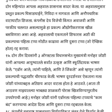
दोन महिन्यांत आपला अहवाल शासनास सादर केला. या अहवालानुसार
प्रस्तुत प्रकल्प घिसाडघाईने, निविदा न मागवता आणि अनौपचारिक
वाटाघाटीत शिजला. कंपनीस देय विजेची किंमत अवाजवी आणि
परकीय चलनात असल्यामुळे हा प्रकल्प औद्योगीकरणास खीळ
बसविणारा असा आहे. अहवालाची एकमताने शिफारस अशी की
प्रकल्पाचा पहिला टप्पा मोडीत काढावा आणि दुसरा टप्पा (जो ऐच्छिक
होता) रद्द करावा.
१७. दोन तीन दिवसांनी ३ ऑगस्टला विधानसभेत मुख्यमंत्री मनोहर जोशी
यांनी आपल्या आयुष्यातले सर्वांत उत्कृष्ट आणि स्फूर्तिदायक भाषण
केले. “एन्रॉन आले, त्यांनी पाहिले, आणि ते जिंकले” असे म्हणून त्यांनी
प्रकल्पाची पद्धतशीर चीरफाड केली. भाषण दूरदर्शनवर ऐकताना मला
जोशी यांच्याबद्दल अतिशय आदर वाटला होता हे आठवते. (आता ती
आठवण माझ्यातल्या भाबड्या शाळकरी पोरास खिजविण्यापुरतीच
उपयोगाची आहे.) मनोहर जोशी यांनी एन्रॉनला पहिल्या टप्प्याचे “काम
बंद” करण्याचा आदेश दिला आणि दुसरा टप्पा रद्दबातल केला.
१८. कंपनीने महाराष्ट्र शासनाच्या निर्णयाविरुद्ध लंडन येथे फिर्याद केली