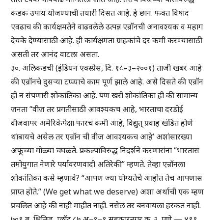
कडक उपाय योजण्याची तयारी दिसत आहे. हे छान. फक्त विषाद
एवढाच की कार्यक्षमतेने वाढवलेले उत्पन्न एन्रॉनची अनावश्यक व महाग
देयके देण्यासाठी आहे. ही कार्यक्षमता ग्राहकांचे दर कमी करण्यासाठी
असती तर आनंद वाटला असता.
३०. अलिकडची (इंडियन एक्स्प्रेस, दि. १८–३–२००१) ताजी खबर आहे
की एन्रॉनचे दुसऱ्या टप्प्याचे काम पूर्ण झाले आहे. असे दिसते की एन्रॉन
ही न संपणारी शोकांतिका आहे. पण खरी शोकांतिका ही की सामान्य
जनता “वीज तर प्रगतीसाठी आवश्यकच आहे, भारताचा दरडोई
वीजवापर अमेरिकेपेक्षा फारच कमी आहे, विद्युत् प्रवाह खंडित होणे
थांबायचे असेल तर एन्रॉन ची वीज आवश्यकच आहे’ अशांसारख्या
अफूच्या गोळ्या चघळते. प्रकल्पाविरुद्ध निदर्शने करणारांना “भारतास
तमोयुगात नेणारे पर्यावरणवादी अतिरेकी” म्हणते. तेव्हा एन्रॉनला
शोकांतिका कसे म्हणावे? “आपण ज्या योग्यतेचे आहोत तेच आपणास
प्राप्त होते.” (We get what we deserve) अशा अर्थाची एक म्हण
प्रचलित आहे की नाही माहीत नाही. नसेल तर बनवायला हरकत नाही.
७०१ ब, क्षितिज, प्लॉट ८७ अ–१–१ सहकारनगर क्र. २, पुणे — ४११