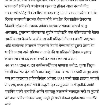
सरकारची प्रतिहमी आपोआप रद्दबातल होऊन आता नव्याने केंद्र
सरकारची प्रतिहमी कंपनीला आवश्यक होती. मे १९६६ मध्ये फक्त तेरा
दिवस भाजपाचे सरकार केंद्रात होते. त्या तेरा दिवसातील शेवटच्या
दिवशी, लोकसभेत चक्क अविश्वासाच्या ठरावावर भाषणे चालू
असताना, दुपारच्या जेवणाच्या सुटीत घाईघाईने एक मंत्रिमंडळाची बैठक
झाली व त्या बैठकीत दावीकंला नवी प्रतिहमी देण्यात आली. अक्षरशः
औट घटकेच्या शासनाने महत्त्वाचे निर्णय घेण्याचा हा दुसरा प्रसंग. या
घाईचे कारण असे सांगण्यात आले की या प्रतिहमी शिवाय महाराष्ट्र
शासनाला रोज ८६ लाख रुपये दंड द्यावा लागला असता.
२२. हा ८६ लाख रु. दंड कपोलकल्पितच म्हणावा लागेल. जुन्या विद्युत
खरेदी करारात दंड अस्तित्वात नव्हता. नव्या करारात दंडाची तरतूद आहे.
पण त्या करारावर प्रतिहमीनंतर ऑगस्ट १९९६ मध्ये सह्या झाल्या. म्हणजे
मे १९९६ मध्ये दंडाची भीती नव्हती. दंड लागू पडेल असे दावीकं आणि
मराविमं यांनी भासविले आणि महाराष्ट्र शासनाने त्याबद्दल ‘नरो वा कुंजरो
वा’ असा पवित्रा घेतला. जणु काही ही सारी मंडळी एन्रॉनच्याच चाकरीत
होती.