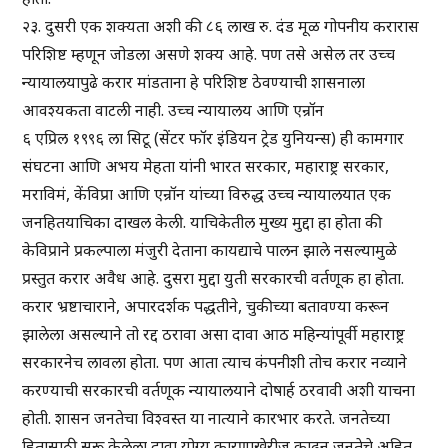
२३. दुसरी एक शक्यता अशी की ८६ लाख रु. दंड मूळ गोपनीय करारास
परिशिष्ट म्हणून जोडला असणे शक्य आहे. पण तसे असेल तर उच्च
न्यायालयापुढे करार मांडताना हे परिशिष्ट ठेवण्याची शासनाला
आवश्यकता वाटली नाही. उच्च न्यायालय आणि एन्रॉन
६ एप्रिल १९९६ ला सिटू (सेंटर फॉर इंडियन ट्रेड युनियन्स) ही कामगार
संघटना आणि अभय मेहता यांनी भारत सरकार, महाराष्ट्र सरकार,
मराविमं, केंविप्रा आणि एन्रॉन यांच्या विरुद्ध उच्च न्यायालयात एक
जनहितयाचिका दाखल केली. याचिकेतील मुख्य मुद्दा हा होता की
केविप्राने प्रकल्पाला मंजुरी देताना कायद्याचे पालन झाले नसल्यामुळे
प्रस्तुत करार अवैध आहे. दुसरा मुद्दा युती सरकारची वर्तणूक हा होता.
करार भ्रष्टाचाराने, अपारदर्शक पद्धतीने, चुकीच्या बतावण्या करून
झालेला असल्याने तो रद्द ठरावा असा दावा आठ महिन्यांपूर्वी महाराष्ट्र
सरकारनेच लावला होता. पण आता त्याच कंपनीशी तोच करार नव्याने
करण्याची सरकारची वर्तणूक न्यायालयाने दोषार्ह ठरवावी अशी याचना
होती. शासन जनतेचा विश्वस्त या नात्याने कारभार करते. जनतेच्या
हितासाठी सुरू केलेला दावा योग्य कारणाखेरीज काढून जनतेचे अहित