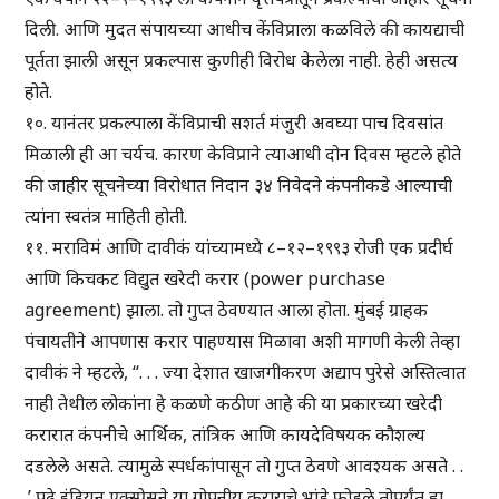
दिली. आणि मुदत संपायच्या आधीच केंविप्राला कळविले की कायद्याची
पूर्तता झाली असून प्रकल्पास कुणीही विरोध केलेला नाही. हेही असत्य
होते.
१०. यानंतर प्रकल्पाला केंविप्राची सशर्त मंजुरी अवघ्या पाच दिवसांत
मिळाली ही आ चर्यच. कारण केविप्राने त्याआधी दोन दिवस म्हटले होते
की जाहीर सूचनेच्या विरोधात निदान ३४ निवेदने कंपनीकडे आल्याची
त्यांना स्वतंत्र माहिती होती.
११. मराविमं आणि दावीकं यांच्यामध्ये ८–१२–१९९३ रोजी एक प्रदीर्घ
आणि किचकट विद्युत खरेदी करार (power purchase
agreement) झाला. तो गुप्त ठेवण्यात आला होता. मुंबई ग्राहक
पंचायतीने आपणास करार पाहण्यास मिळावा अशी मागणी केली तेव्हा
दावीकं ने म्हटले, “. . . ज्या देशात खाजगीकरण अद्याप पुरेसे अस्तित्वात
नाही तेथील लोकांना हे कळणे कठीण आहे की या प्रकारच्या खरेदी
करारात कंपनीचे आर्थिक, तांत्रिक आणि कायदेविषयक कौशल्य
दडलेले असते. त्यामुळे स्पर्धकांपासून तो गुप्त ठेवणे आवश्यक असते . .
.’ पुढे इंडियन एक्स्प्रेसने या गोपनीय कराराचे भांडे फोडले तोपर्यंत हा