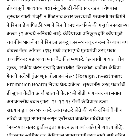
होण्यापूर्वी आवश्यक अशा मंजुरीसाठी केंविप्रावर दडपण येण्यास
सुरुवात झाली. मंजुरी न मिळताच करार करण्याची परवानगी मराविमंने
केविप्राकडे मागितली. पण केंविप्राने स्पष्ट कळविले की मंजुरी कायद्याच्या
कलम ३१ अन्वये अनिवार्य आहे. केंविप्राच्या प्रतिकूल दृष्टि कोणामुळे
राजकीय पातळीवर केंविप्राला डावलून प्रकल्प मंजूर करून घेण्याचा चंग
बांधला गेला. ऑगस्ट १९९३ मध्ये महाराष्ट्राचे मुख्यमंत्री शरद पवार
उच्चाधिकार मंडळाच्या एका बैठकीत म्हणाले, “इंधनाची आयात, वीज
शुल्क, परकीय चलन इत्यादि करारातील ‘किरकोळ’ बाबीवर केंविप्रा
ऐवजी परदेशी गुंतवणूक प्रोत्साहन मंडळ (Foreign Investment
Promotion Board) निर्णय घेऊ शकेल”. सुरुवातीस शरद पवारांची
ही सूचना केंद्रीय ऊर्जा खात्याने फेटाळली होती, पण नंतर त्या मतात
अनाकलनीय बदल झाला. ११-११-९३ रोजी केंविप्राला ऊर्जा
खात्याकडून एक पत्र आले. त्यात म्हटले होते की अर्थ-सचिवांनी वीज
खरेदी चा मुद्दा तपासला असून एन्रॉनच्या बाबतीत खरेदीचा दर
‘जवळपास महाराष्ट्रातील इतर प्रकल्पांइतकाच’ आहे (जे असत्य होते).
थोडक्यात आर्थिक बाब केविप्राला तपासण्याची गरज नाही असे सूचित