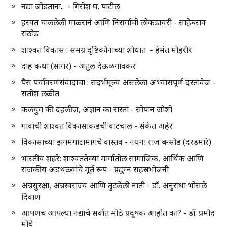
नद्या जोडताना.. - गिरीश घ. पाटील
हरवत चाललेली माळरानं आणि निसर्गाची लोकडायरी - साहेबराव
राठोड
शाश्वत विकास : समग्र दृष्टिकोनाच्या शोधात - हेमंत मोहरीर
दाह कथा (सागर) - अतुल देऊळगावकर
पैस पर्यावरणसंवादाचा : संदर्भमूल्य असलेला अभ्यासपूर्ण दस्तावेज -
सतीश लळीत
कलयुग की दहलीज, अज्ञान का रास्ता - सोपान जोशी
गावांची शाश्वत विकासाकडची वाटचाल - संकेत अहेर
विकासाच्या झगमगाटामागचे वास्तव - नयना राज बन्सोड (दरडमारे)
भारतीय शहरे: शाश्वततेच्या मार्गातील सामाजिक, आर्थिक आणि
राजकीय अडथळ्यांचे मूर्त रूप - प्रद्युम्न सहस्रभोजनी
अन्नसुरक्षा, अन्नस्वराज्य आणि तुटलेली नाती - डॉ. अनुराधा भोसले
दिवाण
आपणच आपल्या नद्यांचे सर्वात मोठे प्रदूषक आहोत का? - डॉ. प्रमोद
मोघे