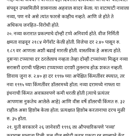
संपवून उपसमितीने शासनाला अहवाल सादर केला. या वाटाघाटी नावाला
नव्या, पण नवे असे त्यांत फारसे काहीच नव्हते. आणि जे होते ते
अधिकच जनहित–विरोधी होते.
२०. नव्या करारात प्रकल्पाचे दोन्ही टप्पे अनिवार्य होते. वीज निर्मिती
क्षमता वाढवून २१८४ मेगॅवॉट केली होती. विजेचा दर २.४० पासून रु.
१.८९ वर आणला अशी बढाई मारली होती. वास्तविक हे असत्य होते.
दुसऱ्या टप्प्याचा दर ठरलेलाच नव्हता तेव्हा दोन्ही टप्प्यांच्या मिळून नव्या
सरासरी दराची पहिल्या टप्प्याच्या दराशी तुलनाच होऊ शकत नव्हती.
शिवाय जुना रु. २.४० हा दर १९९७ च्या अपेक्षित किंमतींवर स्पयात, तर
नवा १९९५ च्या किंमतींवर डॉलरमध्ये होता. नव्या दरामध्ये नाफ्ता या
इंधनाची किंमत अवास्तवपणे कमी धरली होती (त्याचे प्रत्यंतर
आपणास नुकतेच आलेले आहे) आणि वीस वर्षे डॉलरची किंमत रु. ३२
राहील असा हिशोब केला होता. प्रत्यक्षात हिशोब करतानाचा दरच मुळी
रु. ३५ होता.
२१. युती सरकारने २६ जानेवारी १९९६ ला औपचारिकपणे ‘नव्या’
करारास मान्यता दिली. मूळ वीज खरेदी करार एकदा रद्द झाल्याने केंद्र