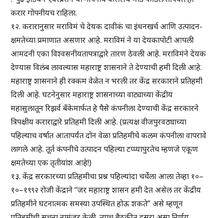
करार गोपनीयच राहिला.
१२. करारानुसार मराविमं चे देयक दावीकं चा इंधनखर्च आणि उत्पादन-
क्षमतेच्या प्रमाणात असणार आहे. मराविमं ने या देयकापोटी आपली
आमदनी एका विश्वसनीयतापत्राद्वारे तारण ठेवली आहे. मराविमंने देयक
देण्यास विलंब लावल्यास महाराष्ट्र शासनाने ते देण्याची हमी दिली आहे.
महाराष्ट्र शासनाने ही रक्कम वेळेत न भरली तर केंद्र सरकाराने प्रतिहमी
दिली आहे. घटनेनुसार महाराष्ट्र शासनाच्या वाट्याच्या केंद्रीय
महासुलातून रिझर्व बँकेमार्फत हे पैसे कंपनीला देण्याची केंद्र सरकारने
त्रिपक्षीय कराराद्वारे प्रतिहमी दिली आहे. (प्रत्यक्ष वीजपुरवठ्याच्या
पहिल्याच वर्षात आतापर्यंत दोन वेळा प्रतिहमीचे कलम कंपनीला वापरावे
लागले आहे. तूर्त कंपनीचे उत्पादन पहिल्या टप्प्यापुरतेच म्हणजे एकूण
क्षमतेच्या एक तृतीयांश आहे!)
१३. केंद्र सरकारच्या प्रतिहमीचा प्रश्न पहिल्यांदा चर्चेला आला तेव्हा १०–
१०–१९९२ रोजी केंद्राने “जर महाराष्ट्र शासन हमी देत असेल तर केंद्रीय
प्रतिहमीने घटनात्मक समस्या उपस्थित होऊ शकते” असे म्हणून
प्रतिहमीची सूचना नामंजूर केली. त्याच बैठकीत दुसरा असा निर्णय