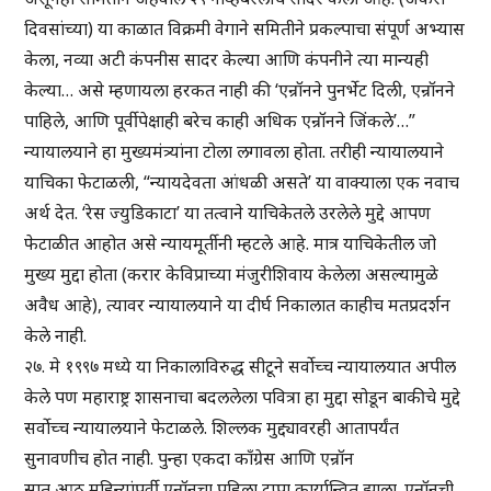
दिवसांच्या) या काळात विक्रमी वेगाने समितीने प्रकल्पाचा संपूर्ण अभ्यास
केला, नव्या अटी कंपनीस सादर केल्या आणि कंपनीने त्या मान्यही
केल्या… असे म्हणायला हरकत नाही की ‘एन्रॉनने पुनर्भेट दिली, एन्रॉनने
पाहिले, आणि पूर्वीपेक्षाही बरेच काही अधिक एन्रॉनने जिंकले’…”
न्यायालयाने हा मुख्यमंत्र्यांना टोला लगावला होता. तरीही न्यायालयाने
याचिका फेटाळली, “न्यायदेवता आंधळी असते’ या वाक्याला एक नवाच
अर्थ देत. ‘रेस ज्युडिकाटा’ या तत्वाने याचिकेतले उरलेले मुद्दे आपण
फेटाळीत आहोत असे न्यायमूर्तीनी म्हटले आहे. मात्र याचिकेतील जो
मुख्य मुद्दा होता (करार केविप्राच्या मंजुरीशिवाय केलेला असल्यामुळे
अवैध आहे), त्यावर न्यायालयाने या दीर्घ निकालात काहीच मतप्रदर्शन
केले नाही.
२७. मे १९९७ मध्ये या निकालाविरुद्ध सीटूने सर्वोच्च न्यायालयात अपील
केले पण महाराष्ट्र शासनाचा बदललेला पवित्रा हा मुद्दा सोडून बाकीचे मुद्दे
सर्वोच्च न्यायालयाने फेटाळले. शिल्लक मुद्द्यावरही आतापर्यंत
सुनावणीच होत नाही. पुन्हा एकदा काँग्रेस आणि एन्रॉन
सात आठ महिन्यांपूर्वी एन्रॉनचा पहिला टप्पा कार्यान्वित झाला. एन्रॉनची