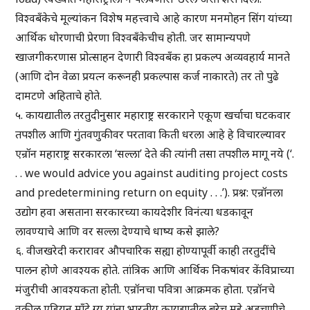
विश्वबँकेचे मूल्यांकन विशेष महत्त्वाचे आहे कारण मनमोहन सिंग यांच्या
आर्थिक धोरणाची प्रेरणा विश्वबँकेचीच होती. जर सामान्यपणे
खाजगीकरणास प्रोत्साहन देणारी विश्वबँक हा प्रकल्प अव्यवहार्य मानते
(आणि दोन वेळा प्रयत्न करूनही प्रकल्पास कर्ज नाकारते) तर तो पुढे
दामटणे अहिताचे होते.
५. कायद्यातील तरतुदीनुसार महाराष्ट्र सरकाराने एकूण खर्चाचा घटकवार
तपशील आणि गुंतवणुकीवर परतावा किती धरला आहे हे विचारल्यावर
एन्रॉन महाराष्ट्र सरकारला ‘सल्ला’ देते की त्यांनी तसा तपशील मागू नये (‘.
. . we would advice you against auditing project costs
and predetermining return on equity . . .’). प्रश्न: एन्रॉनला
उद्योग हवा असताना सरकारच्या कायदेशीर विनंत्या धडकावून
लावण्याचे आणि वर सल्ला देण्याचे धाष्य कसे झाले?
६. वीजखरेदी करारावर औपचारिक सह्या होण्यापूर्वी काही तरतुदींचे
पालन होणे आवश्यक होते. तांत्रिक आणि आर्थिक निकषांवर केंविप्राच्या
मंजुरीची आवश्यकता होती. एन्रॉनचा पवित्रा आक्रमक होता. एन्रॉनचे
वकील एड्रियन माँटे ग्यू यांना भारतीय कायद्यातील बरेच मुद्दे अडचणीचे