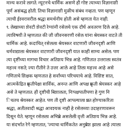
मान्य करावे लागते. न्यूटनचे धार्मिक असणे ही गोष्ट त्याच्या विज्ञानाशी
पूर्ण असंबद्ध होती. तिचा विज्ञानाशी मुळीच संबंध नव्हता. पण म्हणून
त्याची ईश्वरावरील श्रद्धा समर्थनीय होती असे म्हणता येत नाही.
९. लेखाच्या शेवटी शेवटी रेग्यांनी रसेलचे एक दीर्घ अवतरण दिले आहे.
त्याविषयी ते म्हणतात की जी जीवनसरणी रसेल यांना श्रेयस्कर वाटते ती
धार्मिक आहे. कदाचित् रसेलला श्रेयस्कर वाटणारी जीवनदृष्टी आणि
धर्मवाद्याला श्रेयस्कर वाटणारी जीवनदृष्टी यात काही साम्य असेल. पण
त्या दृष्टींच्या मागचा विचार अतिशय भिन्न आहे. गणितात उत्तराला स्वतंत्र
महत्त्व नसते; ज्या रीतीने ते उत्तर आले आहे तिला महत्त्व आहे असे
गणिताचे शिक्षक म्हणतात हे सर्वांच्या परिचयाचे आहे. विशिष्ट सात,
आत्मकेंद्रित प्रकृतीपेक्षा सार्विक, अनन्त आणि अपक्ष प्रकृती श्रेयस्कर आहे
असे ते म्हणतात. ही दृष्टीची बिशालता, निःपक्षपातीपणा हे गुण नि
िचतच श्रेयस्कर आहेत. पण ती दृष्टी आपल्याला प्राप्त होण्याकरिता
श्रद्धा, अतीतवादी श्रद्धा आवश्यक नाही हे रसेलच्या उदाहरणावरून
दिसून येते. म्हणून रसेलला अभिप्रेत असलेली वृत्ती अतिशय भिन्न आहे.
या संदर्भात रेगे म्हणतात, ‘ज्याचा धार्मिकतेत अनुप्रवेश झाला आहे त्याला