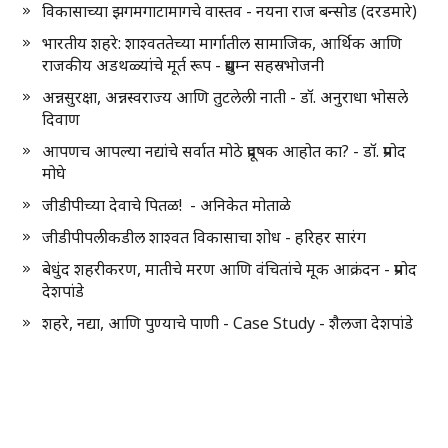
विकासाच्या झगमगाटामागचे वास्तव - नयना राज बन्सोड (दरडमारे)
भारतीय शहरे: शाश्वततेच्या मार्गातील सामाजिक, आर्थिक आणि
राजकीय अडथळ्यांचे मूर्त रूप - प्रद्युम्न सहस्रभोजनी
अन्नसुरक्षा, अन्नस्वराज्य आणि तुटलेली नाती - डॉ. अनुराधा भोसले
दिवाण
आपणच आपल्या नद्यांचे सर्वात मोठे प्रदूषक आहोत का? - डॉ. प्रमोद
मोघे
जीडीपीच्या देवाचे पितळ! - अनिकेत मोताळे
जीडीपीपलीकडील शाश्वत विकासाचा शोध - हरिहर सारंग
बेधुंद शहरीकरण, मातीचे मरण आणि वंचितांचे मूक आक्रंदन - प्रमोद
देशपांडे
शहरे, नद्या, आणि पुण्याचे पाणी - Case Study - शैलजा देशपांडे