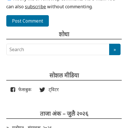
can also
subscribe
without commenting.
शोधा
सोशल मीडिया
फेसबुक
ट्विटर
ताजा अंक – जुलै २०२६
मनोगत - संपादक-२०२६