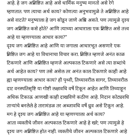
आहे. हे जग अप्रतिष्ठित आहे असे धार्मिक मनुष्य मानतो असे रेगे
म्हणतात. पण त्याचा अर्थ काय? कोणत्या अनुभवामुळे ते अप्रतिष्ठित आहे
असे वाटते? मनुष्याला हे जग सोडून जाणे अप्रिय असते. पण त्यामुळे दृश्य
जग अप्रतिष्ठित कसे होते? आणि त्याच्या आधाराला एक प्रतिष्ठित असे तत्त्व
आहे या म्हणण्याला आधार काय?”
दृश्य जग अप्रतिष्ठित आहे आणि या जगाला आधारभूत असणारे एक
प्रतिष्ठित जग आहे या विधानाचा विचार करा. प्रतिष्ठित म्हणजे अनंत काळ
टिकणारे आणि अप्रतिष्ठित म्हणजे अल्पकाल टिकणारे असे त्या शब्दांचे
अर्थ आहेत काय? पण तसे असेल तर अनंत काल टिकणारे काही आहे
ह्या म्हणण्याला आधार काय? ही पृथ्वी, तिच्यावरील सागर, तिच्यावरील
दाट वनस्पतिसृष्टि या गोष्टी लक्षावधि वर्षे टिकून आहेत आणि तिच्याहून
अधिक टिकाऊ आणखी काही दाखविणे कठीण आहे. निदान कोट्यवधि
ताऱ्यांचे बनलेले हे तारामंडळ तर अब्जावधि वर्षे ध्रुव असे टिकून आहे.
मग हे दृश्य जग अप्रतिष्ठित आहे या म्हणण्याला अर्थ काय?
आता व्यक्तीचे जीवन अल्पकाल टिकणारे आहे हे खरे; पण त्यामुळे हे
दृश्य जग अप्रतिष्ठित होत नाही. व्यक्तीचे जीवन अल्पकाल टिकणारे आहे