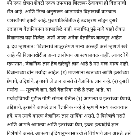
की एका क्षेत्रात शेवटी एकच उपन्यास शिल्लक ठेवायचा ही विज्ञानाची
रीत आहे, आणि तिला अनुसरून आतापर्यंत विज्ञानाची वाटचाल
यशस्वीपणे झाली आहे. पुंजयांत्रिकीतील हे उदाहरण सोडून दुसरे
उदाहरण वैज्ञानिकांना सापडलेले नाही. कदाचित् पुढे मागे याही क्षेत्रात
विज्ञानाला यश मिळेल. अशी आशा अनेक वैज्ञानिक बाळगून आहेत.
३. देव म्हणतात : ‘विज्ञानाचे ताप्तुरतेपण मान्य कस्तही असे म्हणणे खरे
आहे की विज्ञानाखेरीज अन्य ज्ञानोपाय आपल्याजवळ नाही’. त्यावर रेगे
म्हणतात : ‘वैज्ञानिक ज्ञान हेच खरेखुरे ज्ञान आहे हे मत मला मान्य नाही.
विज्ञानाच्या दोन मर्यादा आहेत. (१) माणसांना स्वतःच्या आणि इतरांच्या
प्रेरणांचे, उद्दिष्टांचे, इच्छांचे जे ज्ञान असते ते वैज्ञानिक ज्ञान नव्हे. (२) दुसरी
मर्यादा — मूल्यांचे ज्ञान. हेही वैज्ञानिक नव्हे हे स्पष्ट आहे’. या
मर्यादांविषयी पुढील गोष्टी सांगता येतील (१) आपल्या व इतरांच्या प्रेरणांचे,
उद्दिष्टांचे, इच्छांचे आपले ज्ञान वैज्ञानिक नव्हे हे म्हणणे मान्य करावयास
हवे. पण त्याचे कारण वैज्ञानिक ज्ञान सार्विक असते, ते विशेषांचे नसते,
आणि आपले आपल्या आणि इतरांच्या प्रेरणा, इच्छा इत्यादींचे ज्ञान
विशेषांचे असते. आपल्या इंद्रियानुभवासारखे ते विशेषांचे ज्ञान असते. तसे