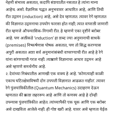
नेहमी संभाव्य असतात, कदापि संशयातीत नसतात हे त्यांना मान्य
आहेच. असो. वैज्ञानिक पद्धत अनुभवावर आधारित आहे, आणि तिची
रीत उद्गमन (induction) आहे, असे देव म्हणतात. त्यावर रेगे म्हणतात
की विज्ञानात उद्गमनाचा उपयोग फारसा होत नाही; त्यात वापरली जाणारी
रीत म्हणजे औपन्यासिक-निगामी रीत. हे म्हणणे एका दृष्टीने बरोबर
आहे. पण अलीकडे ‘induction’ हा शब्द ज्या अनुमानाची साधके
(premises) निष्कर्षणास पोषक असतात, पण तो सिद्ध करण्यास
अपुरी असतात अशा सर्व अनुमानांसंबंधी वापरण्याची रीत आहे हे रेगे
यांना सांगण्याची गरज नाही. त्याप्रमाणे विज्ञानाचा आधार उद्गमन आहे
असे म्हणणे समर्थनीय आहे.
२. देवांच्या निबंधातील आणखी एक वाक्य हे आहे. ‘कोणत्याही काळी
एकाच घटितक्षेत्राविषयी दोन उपपत्ती विज्ञानात आढळत नाहीत’. त्यावर
रेगे पुंजयांत्रिकीतील (Quantum Mechanics) उदाहरण देऊन
म्हणतात की प्रकाश लहररूप आहे आणि तो कणस्य आहे हे दोन्ही
उपन्यास पुंजयांत्रिकीत आहेत. त्यांच्यापैकी एक चूक आणि एक बरोबर
असे दाखविता आलेले नाही. ही गोष्ट खरी आहे. यावर असे म्हणता येईल