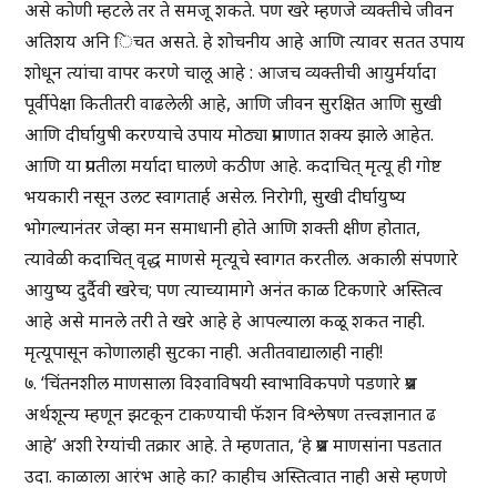
असे कोणी म्हटले तर ते समजू शकते. पण खरे म्हणजे व्यक्तीचे जीवन
अतिशय अनि िचत असते. हे शोचनीय आहे आणि त्यावर सतत उपाय
शोधून त्यांचा वापर करणे चालू आहे : आजच व्यक्तीची आयुर्मर्यादा
पूर्वीपेक्षा कितीतरी वाढलेली आहे, आणि जीवन सुरक्षित आणि सुखी
आणि दीर्घायुषी करण्याचे उपाय मोठ्या प्रमाणात शक्य झाले आहेत.
आणि या प्रगतीला मर्यादा घालणे कठीण आहे. कदाचित् मृत्यू ही गोष्ट
भयकारी नसून उलट स्वागतार्ह असेल. निरोगी, सुखी दीर्घायुष्य
भोगल्यानंतर जेव्हा मन समाधानी होते आणि शक्ती क्षीण होतात,
त्यावेळी कदाचित् वृद्ध माणसे मृत्यूचे स्वागत करतील. अकाली संपणारे
आयुष्य दुर्दैवी खरेच; पण त्याच्यामागे अनंत काळ टिकणारे अस्तित्व
आहे असे मानले तरी ते खरे आहे हे आपल्याला कळू शकत नाही.
मृत्यूपासून कोणालाही सुटका नाही. अतीतवाद्यालाही नाही!
७. ‘चिंतनशील माणसाला विश्वाविषयी स्वाभाविकपणे पडणारे प्रश्न
अर्थशून्य म्हणून झटकून टाकण्याची फॅशन विश्लेषण तत्त्वज्ञानात ढ
आहे’ अशी रेग्यांची तक्रार आहे. ते म्हणतात, ‘हे प्रश्न माणसांना पडतात
उदा. काळाला आरंभ आहे का? काहीच अस्तित्वात नाही असे म्हणणे