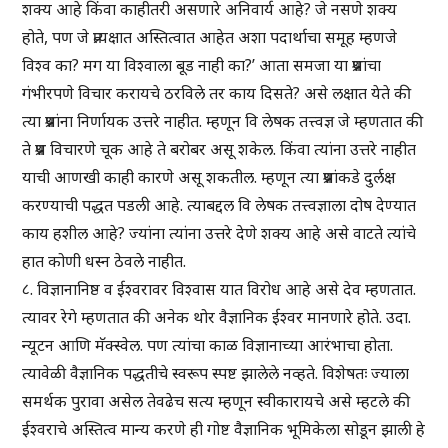
शक्य आहे किंवा काहीतरी असणारे अनिवार्य आहे? जे नसणे शक्य
होते, पण जे प्रत्यक्षात अस्तित्वात आहेत अशा पदार्थाचा समूह म्हणजे
विश्व का? मग या विश्वाला बूड नाही का?’ आता समजा या प्रश्नांचा
गंभीरपणे विचार करायचे ठरविले तर काय दिसते? असे लक्षात येते की
त्या प्रश्नांना निर्णायक उत्तरे नाहीत. म्हणून वि लेषक तत्त्वज्ञ जे म्हणतात की
ते प्रश्न विचारणे चूक आहे ते बरोबर असू शकेल. किंवा त्यांना उत्तरे नाहीत
याची आणखी काही कारणे असू शकतील. म्हणून त्या प्रश्नांकडे दुर्लक्ष
करण्याची पद्धत पडली आहे. त्याबद्दल वि लेषक तत्त्वज्ञाला दोष देण्यात
काय हशील आहे? ज्यांना त्यांना उत्तरे देणे शक्य आहे असे वाटते त्यांचे
हात कोणी धस्न ठेवले नाहीत.
८. विज्ञानानिष्ठ व ईश्वरावर विश्वास यात विरोध आहे असे देव म्हणतात.
त्यावर रेगे म्हणतात की अनेक थोर वैज्ञानिक ईश्वर मानणारे होते. उदा.
न्यूटन आणि मॅक्स्वेल. पण त्यांचा काळ विज्ञानाच्या आरंभाचा होता.
त्यावेळी वैज्ञानिक पद्धतीचे स्वरूप स्पष्ट झालेले नव्हते. विशेषतः ज्याला
समर्थक पुरावा असेल तेवढेच सत्य म्हणून स्वीकारायचे असे म्हटले की
ईश्वराचे अस्तित्व मान्य करणे ही गोष्ट वैज्ञानिक भूमिकेला सोडून झाली हे