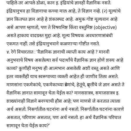
पाहिले तर आपले डोळा, कान इ. इंद्रियांचे ज्ञानही वैज्ञानिक नसते.
इंद्रियानुभव हा विज्ञानाचा कच्चा माल आहे, ते विज्ञान नव्हे. (२) मूल्यांचे
ज्ञान कितपत ज्ञान आहे हे शंकास्पद आहे. अमुक गोष्ट मूल्यवान आहे
असे आपण म्हणतो, पण ते विषयनिष्ठ किंवा वस्तुनिष्ठ (objective)
असते हाकाय वादग्रस्त मुद्दा आहे. मूल्य विषयक अवधारणासंबंधी
एकमत नाही. तसे इंद्रियानुभवाने कळणाऱ्या गोष्टीत नसते.
४. रेगे विचारतात : ‘वैज्ञानिक ज्ञानाची व्याप्ती काय आहे ? मानवी
अनुभवाचे विषय असलेल्या सर्व पदार्थांचे वैज्ञानिक ज्ञान होणे शक्य आहे
काव्य? कुणीही मनुष्य ही आत्मभान असलेली अशी वस्तू असते आणि
इतर व्यक्तीही याच स्वरूपाच्या व्यक्ती आहेत ही जाणीव तिला असते.
माणसांना एकमेकांचे, एकमेकाच्या प्रेरणांचे, हेतूंचे, प्रवृत्तींचे जे ज्ञान असते ते
वैज्ञानिक ज्ञानात सामावून घेता येईल का? मानसशास्त्र, समाजशास्त्र इ.
शाख्यांनाही विज्ञाने बनण्याची हौस आहे; पण माणसे जे करतात त्याला
अर्थ असतो. निसर्गातील घटनांना अर्थ नसतो. निसर्गातील घटनांना कारणे
असतात, परिणाम असतात, पण अर्थ नसतो. हा अर्थ वैज्ञानिक परिघात
सामावून घेता येईल काय?’