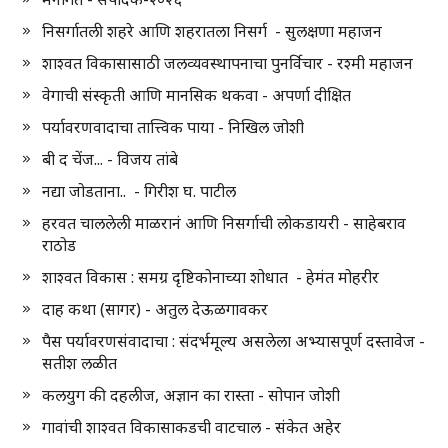
निसर्गातली शहरे आणि शहरातला निसर्ग - सुलक्षणा महाजन
शाश्वत विकासासाठी जलव्यवस्थापनाचा पुनर्विचार - रश्मी महाजन
वेगाची संस्कृती आणि मानसिक थकवा - अपर्णा दीक्षित
पर्यावरणवादाचा तात्त्विक पाया - निखिल जोशी
बी द चेंज... - विजय तांबे
नद्या जोडताना.. - गिरीश घ. पाटील
हरवत चाललेली माळरानं आणि निसर्गाची लोकडायरी - साहेबराव
राठोड
शाश्वत विकास : समग्र दृष्टिकोनाच्या शोधात - हेमंत मोहरीर
दाह कथा (सागर) - अतुल देऊळगावकर
पैस पर्यावरणसंवादाचा : संदर्भमूल्य असलेला अभ्यासपूर्ण दस्तावेज -
सतीश लळीत
कलयुग की दहलीज, अज्ञान का रास्ता - सोपान जोशी
गावांची शाश्वत विकासाकडची वाटचाल - संकेत अहेर