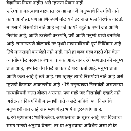
वैज्ञानिक नियम नाहीत असे म्हणता येणार नाही.
५. रेग्यांना महत्त्वाचा वाटणारा एक प्रश्न म्हणजे ‘मनुष्याचे निसर्गाशी नाते
काय आहे’ हा. पण प्रामाणिकपणे बोलायचे तर हा प्रश्न मला निरर्थक वाटतो.
माणसाचे निसर्गाशी नाते आहे म्हणजे काय? बहुतेक पृथ्वी जड आणि
निर्जीव आहे; आणि उरलेली वनस्पति, प्राणी आणि मनुष्ये याची बनलेली
आहे. सामान्यपणे बोलायचे तर पृथ्वी माणसाविषयी पूर्ण निर्विकार आहे.
तिचे माणसाशी कसलेही नाते नाही. नाते हा शब्द मला वाटते दोन चेतन
व्यक्तींमधील परस्परसंबंधाचा वाचक आहे. यावर रेगे म्हणतात की मनुष्य
ज्ञाता आहे, पृथ्वीला वेगवेगळे आकार देणारा कर्ता आहे. मनुष्य ज्ञाता
आणि कर्ता आहे हे खरे आहे. पण म्हणून त्याचे निसर्गाशी नाते आहे असे
म्हणणे कितपत आकलनीय आहे ? रेगे मनुष्याच्या निसर्गाशी असणाऱ्या
नात्यांविषयी सतत बोलत असतात. पण माझे जर निसर्गाशी एखादे नाते
असेल तर निसर्गाचेही माझ्याशी नाते असले पाहिजे. पण निसर्गाचे
मनुष्याशी नाते आहे असे म्हणणे हा भाषेचा दुरुपयोग आहे.
६. रेगे म्हणतात : ‘धार्मिकतेचा, अध्यात्माचा प्रांत धूसर आहे; पण विश्वाचा
समग्र मानवी अनुभव घेतला, तर या अनुभवाचा अविभेद्य असा तो प्रांत