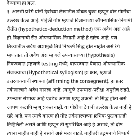
देण्याचा हा प्रयत्न.
१. आरंभी प्रा. रेगे यांनी देवांच्या लेखातील ढोबळ चुका म्हणून दोन गोष्टींचा
उल्लेख केला आहे. पहिली गोष्ट म्हणजे विज्ञानाच्या औपन्यासिक-निगामी
रीतीत (hypothetico-deduction method) एक अवैध अंश आहे
ही. विज्ञानाची रीत औपन्यासिक-निगामी आहे हे खरेच आहे; पण
तिच्यातील अवैध अंशामुळे तिचे निष्कर्ष सिद्ध होत नाहीत असे रेगे
म्हणतात. तो अवैध अंश म्हणजे उपन्यासाच्या (hypothesis)
निकषणात (म्हणजे testing मध्ये) वापरण्यात येणारा औपन्यासिक
संवाक्याचा (Hypothetical syllogism) हा प्रकार, म्हणजे
उत्तरवाक्याची स्थापना (affirming the consegnent). हा प्रकार
तर्कशास्त्राने अवैध मानला आहे. त्यामुळे उपन्यास-परीक्षा अपुरीच राहते.
उपन्यास संभाव्य आहे एवढेच आपण म्हणू शकतो. तो सिद्ध होता असे
आपण कदापि म्हणू शकत नाही. या गोष्टीचा देवांनी उल्लेख केला नाही हे
खरे आहे. पण त्याचे कारण ही गोष्ट तर्कशास्त्राच्या प्रारंभिक पुस्तकातही
लिहिलेली असते आणि म्हणून ती सुपरिचित आहे हे असावे, तो दोष
त्यांना माहीत नाही हे नसावे असे मला वाटते. नाहीतरी उद्गमनाचे निष्कर्ष