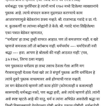
धर्मश्रद्धा: एक पुनर्विचार हे त्यांनी मार्च १९७२ मध्ये दिलेल्या व्याख्यानांचे
पुस्तक आहे. त्याचे संपादन करून मुद्रणप्रत करण्याचे काम
आजारपणामुळे बेडेकरांना शक्य नव्हते. श्री. राजाभाऊ गवांदे व प्रा. गो.
म. कुलकर्णी या त्यांच्या स्नेह्यांनी ते केले. श्री. गवांदे यांना लिहिलेल्या
एका पत्रात बेडेकर म्हणतात,
“’धर्मप्राय’ हा शब्द तुम्ही वापरत आहात. पण तो समजणार नाही. व खरे
म्हणजे समजला तरी तो बरोबरच नाही. धर्मपर्याय —- धर्माऐवजी नवी
श्रद्धा —- हवा. आपण हे बोललो की नाही आठवत नाही.’ (पत्र,
३.७.१९७२, तिरपा ठसा माझा)
पण पुस्तकात धर्मप्राय हा शब्द तसाच ठेवला गेला आणि मग
गैरसमजूनही घेतला गेला! खरे तर ते संपूर्ण पुस्तक आणि धर्मचिंतन हे
त्यांचे दुसरे पुस्तक वाचल्यावर असे होण्याची गरज नव्हती.
तर मग बेडेकरांचे म्हणणे तरी काय होते? (कोणत्याही व कसल्याही
स्वरूपाची) धर्मश्रद्धा नको, पण श्रद्धा हवी, असे त्यांचे म्हणणे होते. त्यांनी
असे स्पष्ट म्हटले आहे की यातु, धर्म व त्यांना अभिप्रेत असलेली श्रद्धा या
तिन्ही निखालसपणे वेगवेगळ्या गोष्टी आहेत. एकाच गोष्टीची, धर्मश्रद्धेची