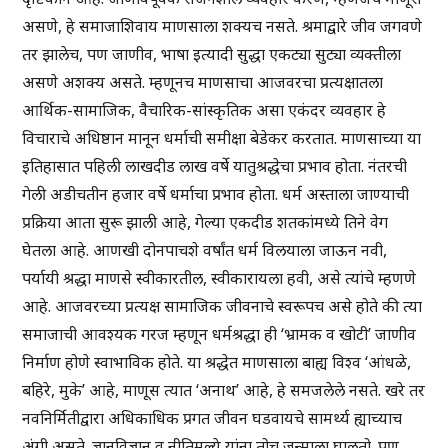
असणे, हे समाजाशिवाय माणसाला शक्यच नसते. श्रमाद्वारे जीव जगवणे
तर झालेच, पण जाणीव, भाषा इत्यादी सुद्धा एकट्या सुट्या व्यक्तीला
असणे अशक्य असते. म्हणूनच माणसाचा आजवरचा प्रत्यक्षातला
आर्थिक-सामाजिक, वैचारिक-सांस्कृतिक असा एकंदर व्यवहार हे
विचाराचे अधिष्ठान मानून धर्माची समीक्षा बेडेकर करतात. माणसाच्या या
इतिहासात पहिली लाखदीड लाख वर्षे यातुश्रद्धेचा प्रभाव होता. नंतरची
गेली अडीचतीन हजार वर्षे धर्माचा प्रभाव होता. धर्म अस्ताला जाण्याची
प्रक्रिया आता सुरू झाली आहे, गेल्या एकदीड शतकांमध्ये तिने वेग
घेतला आहे. आणखी दोनपाचशे वर्षांत धर्म विलयाला जाऊन नवी,
पर्यायी श्रद्धा माणसे स्वीकारतील, स्वीकारायला हवी, असे त्यांचे म्हणणे
आहे. आजवरच्या प्रत्यक्ष सामाजिक जीवनाचे स्वरूपच असे होते की त्या
समाजाची आवश्यक गरज म्हणून धर्मश्रद्धा ही ‘भ्रामक व खोटी’ जाणीव
निर्माण होणे स्वाभाविक होते. या श्रद्धेत माणसाला बाह्य विश्व ‘आंधळे,
बहिरे, मुके’ आहे, माणूस त्यात ‘अनाथ’ आहे, हे समजलेले नसते. खरे तर
नवनिर्मितीद्वारा अधिकाधिक प्रगत जीवन घडवायचे सामर्थ्य ह्याच्याच
अंगी असते. ज्ञानविज्ञान व नीतिमूल्ये यांना तोच जन्माला घालतो. पण