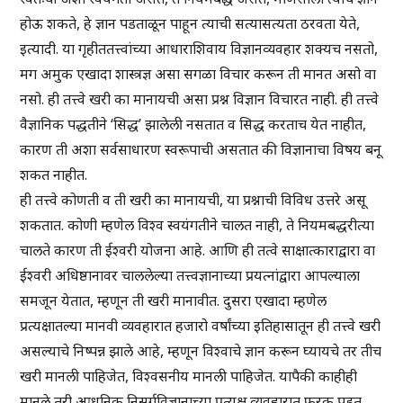
होऊ शकते, हे ज्ञान पडताळून पाहून त्याची सत्यासत्यता ठरवता येते,
इत्यादी. या गृहीततत्त्वांच्या आधाराशिवाय विज्ञानव्यवहार शक्यच नसतो,
मग अमुक एखादा शास्त्रज्ञ असा सगळा विचार करून ती मानत असो वा
नसो. ही तत्त्वे खरी का मानायची असा प्रश्न विज्ञान विचारत नाही. ही तत्त्वे
वैज्ञानिक पद्धतीने ‘सिद्ध’ झालेली नसतात व सिद्ध करताच येत नाहीत,
कारण ती अशा सर्वसाधारण स्वरूपाची असतात की विज्ञानाचा विषय बनू
शकत नाहीत.
ही तत्त्वे कोणती व ती खरी का मानायची, या प्रश्नाची विविध उत्तरे असू
शकतात. कोणी म्हणेल विश्व स्वयंगतीने चालत नाही, ते नियमबद्धरीत्या
चालते कारण ती ईश्वरी योजना आहे. आणि ही तत्वे साक्षात्काराद्वारा वा
ईश्वरी अधिष्ठानावर चाललेल्या तत्त्वज्ञानाच्या प्रयत्नांद्वारा आपल्याला
समजून येतात, म्हणून ती खरी मानावीत. दुसरा एखादा म्हणेल
प्रत्यक्षातल्या मानवी व्यवहारात हजारो वर्षांच्या इतिहासातून ही तत्त्वे खरी
असल्याचे निष्पन्न झाले आहे, म्हणून विश्वाचे ज्ञान करून घ्यायचे तर तीच
खरी मानली पाहिजेत, विश्वसनीय मानली पाहिजेत. यापैकी काहीही
मानले तरी आधुनिक निसर्गविज्ञानाच्या प्रत्यक्ष व्यवहारात फरक पडत