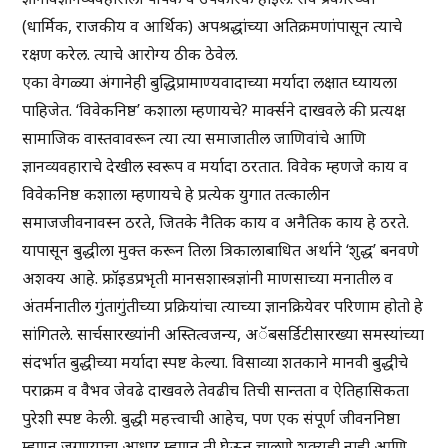
(धार्मिक, राजकीय व आर्थिक) अपश्रद्धांच्या अतिक्रमणांपासून त्याचे
रक्षण करेल. त्याचे आरोग्य ठीक ठेवेल.
एका वेगळ्या अंगानेही बुद्धिप्रामाण्यवादाच्या मर्यादा लक्षात घ्यायला
पाहिजेत. ‘विवेकनिष्ठ’ कशाला म्हणायचे? मार्क्सने दाखवले की प्रत्यक्ष
सामाजिक वास्तवावरून त्या त्या समाजातील जाणिवांचे आणि
ज्ञानव्यवहाराचे देखील स्वरूप व मर्यादा ठरतात. विवेक म्हणजे काय व
विवेकनिष्ठ कशाला म्हणायचे हे प्रत्येक युगात तत्कालीन
समाजजीवनावस्न ठरते, जितके नैतिक काय व अनैतिक काय हे ठरते.
यापासून बुद्धीला मुक्त करून तिला त्रिकालाबाधित अर्थाने ‘शुद्ध’ बनवणे
अशक्य आहे. फ्रॉइडप्रभृती मानसशास्त्रज्ञांनी माणसाच्या मनातील व
अंतर्मनातील गुंतागुंतीच्या प्रक्रियांचा त्याच्या ज्ञानक्रियेवर परिणाम होतो हे
सांगितले. सार्चसारख्यांनी अस्तित्वजन्य, अॅबसर्डिटीसारख्या समस्यांच्या
संदर्भात बुद्धीच्या मर्यादा स्पष्ट केल्या. विसाव्या शतकाने मानवी बुद्धीचे
पराक्रम व वैभव जेवढे दाखवले तेवढीच तिची सान्तता व ऐतिहासिकता
पुरेशी स्पष्ट केली. बुद्धी महत्त्वाची आहेच, पण एक संपूर्ण जीवननिष्ठा
म्हणून जगण्याचा आधार म्हणून ती घेऊन चालणे शक्यही नाही आणि