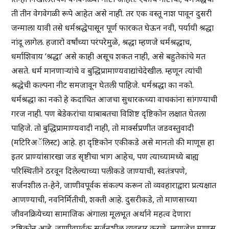
ती तीन वेगवेगळी रूपे आहेत असे नाही. तर एक वस्तू नाश पावून दुसरी
जन्माला यावी तसे धर्मश्रद्धेपासून पूर्ण फारकत घेऊन नवी, पर्यायी श्रद्धा
नांदू लागेल. हजारो वर्षांच्या परंपरेमुळे, श्रद्धा म्हणजे धर्मश्रद्धाच,
धर्माशिवाय ‘श्रद्धा’ असे काही असूच शकत नाही, असे बहुतेकांचे मत
असते. धर्म मानणाऱ्यांचे व बुद्धिप्रामाण्यवाद्यांचेदेखील. म्हणून त्यांची
श्रद्धेची कल्पना नीट समजावून घेतली पाहिजे. धर्मश्रद्धा का नको.
धर्मश्रद्धा का नको हे कदाचित आजचा सुधारकच्या वाचकांना सांगण्याची
गरज नाही. पण बेडेकरांचा याबाबतचा विशिष्ट दृष्टिकोन लक्षात घेतला
पाहिजे. तो बुद्धिप्रामाण्यवादी नाही, तो मार्क्सप्रणीत जडवस्तुवादी
(मटिरिअॅलिस्ट) आहे. हा दृष्टिकोन एकीकडे असे मानतो की माणूस हा
इतर प्राण्यांसारखा जड सृष्टीचा भाग आहेच, पण त्याच्यामध्ये बाह्य
परिस्थितीने ठरवून दिलेल्याच्या पलीकडे जाण्याची, स्वतंत्रपणे,
सर्जनशील त-हेने, जाणीवपूर्वक संकल्प करून तो व्यवहाराद्वारा प्रत्यक्षात
आणण्याची, नवनिर्मितीची, शक्ती आहे. दुसरीकडे, तो माणसाच्या
जीवनक्रियेच्या सामाजिक अंगाला मूलभूत अर्थाने महत्व देणारा
दृष्टिकोन आहे. जाणीवपूर्वक सर्जनशील व्यवहार करणे, म्हणजेच माणूस