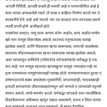
आपली निर्मिती, आपली शक्ती ही मानवी आहे व मानवपरिमित आहे हे
सत्य त्याला आकळलेले नसते. तो कला व साहित्य निर्माण करतो पण ते
सरस्वतीचे देणे आहे असे मानतो. पण त्या काळात याच उफराट्या प्रकारे
त्याची प्रगती होणे अपरिहार्य होते.
मार्क्सच्या शब्दांत, जणू काय आपण कोण आहोत, काय आहोत याचेच
खरे भान माणूस विसरलेला असतो; स्वतःच्या मनुष्यत्वाला पारखा
झालेला असतो. आणि विश्वाच्या खऱ्या स्वरूपाला, त्यामध्ये चाललेल्या
स्वतःच्या जीवनव्यवहाराच्या खऱ्या स्वरूपाला पारखा झालेला असतो.
अशा परात्मभूत जाणिवेचे (एलिएनेटेड कॉन्शसनेसचे) धर्मश्रद्धा हे एक
रूप आहे. पण माणूस स्वतःच्या खऱ्याखुऱ्या माणूस-पणालाच नव्हे तर
इतर माणसांच्या माणूसपणालाही पारखा होतो; माणसामाणसात दुरावा व
शोषणदमनाचे संबंध असलेल्या गुलामगिरी, सरंजामशाही, भांडवलशाही
इत्यादी समाजांच्या जीवनव्यवहारांमधून धर्म जन्मतो व त्यांच्याशी घट्टपणे
संलग्न असतो, त्यांचे समर्थन करतो. धर्मश्रद्धा जगाकडे एका पारलौकिक
विश्वचैतन्याचा अविष्कार म्हणून पाहात असल्याने, मानव व विश्व यांच्या
सत्य स्वरूपाचे आकलन त्यात नसल्याने, ती खऱ्या वैज्ञानिक