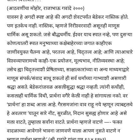
(आठवणींचा मोहोर, राजाभाऊ गवांदे २०००)
यावस्न हे अगदी स्पष्ट आहे की अगदी शेवटपर्यंत बेडेकर नास्तिक होते.
पण इतकेच नाही. नास्तिक, म्हणजे निरीश्वरवादी असूनही माणूस
धार्मिक असू शकतो. जसे बौद्धधर्मीय. ईश्वर याच स्पात नव्हे, पण दुसऱ्या
कोणत्यातरी स्पात मनुष्याच्या कक्षेबाहेरच्या जगात काहीएक
जाणीवयुक्त चैतन्य आहे, परतत्त्व आहे, चिद्तत्त्व आहे; आणि त्याआधारे
विश्वव्यापारामध्ये काही-एक प्रयोजन, मूल्यभाव, नीतिव्यवस्था आहे;
तसेच ह्या चिद्तत्त्वाशी प्रेषिताच्या, साक्षात्कारांच्या वा अन्य माध्यमाद्वारे
माणूस संपर्क/संवाद साधू शकतो ही सर्व धर्मांच्या गाभ्याशी असणारी
श्रद्धा असते. बेडेकरांजवळ असलीसुद्धा श्रद्धा नव्हती. त्यांनी कधीही,
कसलाही धार्मिक विधी, प्रार्थना वगैरे केली नाही हे सांगायला नको. वर
‘प्रार्थना’ हा शब्द आला आहे. गैरसमजांना वाव राहू नये म्हणून त्याबद्दलचे
हे अवतरण ‘यातून सारे नीट, सुरळीत, निदान सुसह्य होणार आहे असे
मला वाटते, तुम्हाला सर्वांना वाटते. प्रार्थना म्हणजे वाटणे —- फक्त
वादळाच्या आवेगाने भावना जाणवणे याला आपण नुसते वाटणे न
म्हणता प्रार्थना म्हणतो.’ (श्री. गवांदे यांना पत्र १२.४.१९७३)