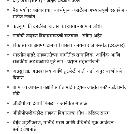
दाह कथा (सागर) - अतुल देऊळगावकर
पैस पर्यावरणसंवादाचा : संदर्भमूल्य असलेला अभ्यासपूर्ण दस्तावेज -
सतीश लळीत
कलयुग की दहलीज, अज्ञान का रास्ता - सोपान जोशी
गावांची शाश्वत विकासाकडची वाटचाल - संकेत अहेर
विकासाच्या झगमगाटामागचे वास्तव - नयना राज बन्सोड (दरडमारे)
भारतीय शहरे: शाश्वततेच्या मार्गातील सामाजिक, आर्थिक आणि
राजकीय अडथळ्यांचे मूर्त रूप - प्रद्युम्न सहस्रभोजनी
अन्नसुरक्षा, अन्नस्वराज्य आणि तुटलेली नाती - डॉ. अनुराधा भोसले
दिवाण
आपणच आपल्या नद्यांचे सर्वात मोठे प्रदूषक आहोत का? - डॉ. प्रमोद
मोघे
जीडीपीच्या देवाचे पितळ! - अनिकेत मोताळे
जीडीपीपलीकडील शाश्वत विकासाचा शोध - हरिहर सारंग
बेधुंद शहरीकरण, मातीचे मरण आणि वंचितांचे मूक आक्रंदन -
प्रमोद देशपांडे