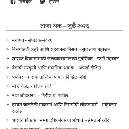
फेसबुक
ट्विटर
ताजा अंक – जुलै २०२६
मनोगत - संपादक-२०२६
निसर्गातली शहरे आणि शहरातला निसर्ग - सुलक्षणा महाजन
शाश्वत विकासासाठी जलव्यवस्थापनाचा पुनर्विचार - रश्मी महाजन
वेगाची संस्कृती आणि मानसिक थकवा - अपर्णा दीक्षित
पर्यावरणवादाचा तात्त्विक पाया - निखिल जोशी
बी द चेंज... - विजय तांबे
नद्या जोडताना.. - गिरीश घ. पाटील
हरवत चाललेली माळरानं आणि निसर्गाची लोकडायरी - साहेबराव
राठोड
शाश्वत विकास : समग्र दृष्टिकोनाच्या शोधात - हेमंत मोहरीर