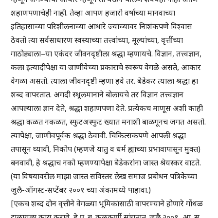
शहाणपणाचेही नाही. तेव्हा आपण हजारो वर्षांच्या मानवाच्या
इतिहासाच्या परिशीलनाच्या आधारे ज्यांच्यावर निःशंकपणे विश्वास
ठेवतो त्या सर्वसाधारण स्वस्याच्या तत्त्वांच्या, मूल्यांच्या, वृत्तींच्या
गाठोड्याला–या एकंदर जीवनदृष्टीला श्रद्धा म्हणायचे. विज्ञान, तत्त्वज्ञान,
कला इत्यादीपेक्षा या जाणीवेच्या प्रकाराचे स्वरूप वेगळे असते, आकार
वेगळा असतो. त्याला जीवनदृष्टी म्हणा हवे तर. बेडेकर त्याला श्रद्धा हा
शब्द वापरतात. अगदी स्थूलमानाने बोलायचे तर विज्ञान तत्त्वज्ञान
आपल्याला ज्ञान देते, श्रद्धा शहाणपणा देते. प्रत्येकच माणूस अशी काही
श्रद्धा कळत नकळत, स्फुटअस्फुट ख्यात मनाशी बाळगूनच जगत असतो.
त्यापेक्षा, जाणीवपूर्वक श्रद्धा ठेवावी. चिकित्सकपणे आपली श्रद्धा
तपासून घ्यावी, निकोप (म्हणजे यातु व धर्म ह्यांच्या प्रभावापासून मुक्त)
बनवावी, हे श्रद्धाच नको म्हणण्यापेक्षा बेडेकरांना जास्त श्रेयस्कर वाटते.
(या विषयावरील माझा जास्त सविस्तर लेख समाज प्रबोधन पत्रिकेच्या
जुलै-ऑगस्ट-सप्टेंबर २००१ च्या अंकामध्ये पाहावा.)
[एकच शब्द दोन वृत्तीने वेगळ्या भूमिकांसाठी वापरण्याने होणारे गोंधळ
टाळायला काय करावे, हे प्र. ब. कुळकर्णी सांगतात. जुलै २००१, आ. सु.