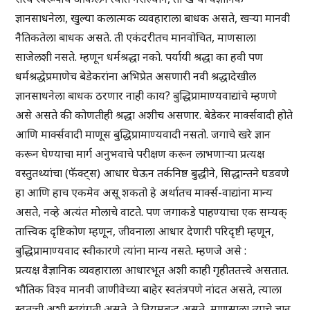
ज्ञानसाधनेला, खुल्या कलात्मक व्यवहाराला बाधक असते, खऱ्या मानवी
नैतिकतेला बाधक असते. ती एकंदरीतच मानवोचित, माणसाला
साजेलशी नसते. म्हणून धर्मश्रद्धा नको. पर्यायी श्रद्धा का हवी पण
धर्मश्रद्धेप्रमाणेच बेडेकरांना अभिप्रेत असणारी नवी श्रद्धादेखील
ज्ञानसाधनेला बाधक ठरणार नाही काय? बुद्धिप्रामाण्यवाद्यांचे म्हणणे
असे असते की कोणतीही श्रद्धा अशीच असणार. बेडेकर मार्क्सवादी होते
आणि मार्क्सवादी माणूस बुद्धिप्रामाण्यवादी नसतो. जगाचे खरे ज्ञान
करून घेण्याचा मार्ग अनुभवाचे परीक्षण करून लाभणाऱ्या प्रत्यक्ष
वस्तुतथ्यांचा (फॅक्ट्स) आधार घेऊन तर्कनिष्ठ बुद्धीने, सिद्धान्तने घडवणे
हा आणि हाच एकमेव असू शकतो हे अर्थातच मार्क्स-वाद्यांना मान्य
असते, नव्हे अत्यंत मोलाचे वाटते. पण जगाकडे पाहण्याचा एक सम्यक्
तात्त्विक दृष्टिकोण म्हणून, जीवनाला आधार देणारी परिदृष्टी म्हणून,
बुद्धिप्रामाण्यवाद स्वीकारणे त्यांना मान्य नसते. म्हणजे असे :
प्रत्यक्ष वैज्ञानिक व्यवहाराला आधारभूत अशी काही गृहीततत्त्वे असतात.
भौतिक विश्व मानवी जाणीवेच्या बाहेर स्वतंत्रपणे नांदत असते, त्याला
स्वतःची अशी स्वयंगती असते, ते नियमबद्ध असते, माणसाला त्याचे ज्ञान