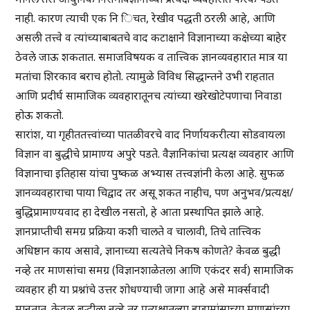
नाही. कारण त्याची एक नि िचत, रेखीव पद्धती ठरली आहे, आणि
असली तत्त्वे व त्यांच्याबाबतचे वाद कटाक्षाने विज्ञानाच्या कक्षेच्या बाहेर
ठेवले जाऊ शकतात. समाजविषयक व तात्त्विक ज्ञानव्यवहारात मात्र या
मतांचा शिरकाव बराच होतो. त्यामुळे विविध सिद्धान्तने उभी राहतात
आणि प्रदीर्घ सामाजिक व्यवहारातूनच त्यांच्या खरेखोटेपणाचा निवाडा
होऊ शकतो.
सारांश, या गृहीततत्त्वांच्या पातळीवरचे वाद निर्णायकरीत्या सोडवायला
विज्ञान वा बुद्धीचे प्रामाण्य अपुरे पडते. वैज्ञानिकांचा प्रत्यक्ष व्यवहार आणि
विज्ञानाचा इतिहास यांचा पुष्कळ अभ्यास तत्त्वज्ञांनी केला आहे. सुफळ
ज्ञानव्यवहाराचा पाया चिद्वाद तर असू शकत नाहीच, पण अनुभव/प्रत्यक्ष/
बुद्धिप्रामाण्यवाद हा देखील नसतो, हे आता प्रस्थापित झाले आहे.
ज्ञानप्राप्तीची समग्र प्रक्रिया कशी चालते व चालावी, तिचे तात्त्विक
अधिष्ठान काय असावे, ज्ञानाच्या सत्यतेचे निकष कोणते? केवळ बुद्धी
नव्हे तर माणसांचा समग्र (विज्ञानशाळेतला आणि एकंदर सर्व) सामाजिक
व्यवहार ही या प्रश्नांचे उत्तर शोधण्याची जागा आहे असे मार्क्सवादी
मानतात. केवळ बुद्धीला नव्हे तर प्रत्यक्षातल्या हाडामांसाच्या माणसांच्या