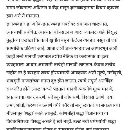
समग्र जीवनाला अधिष्ठान व केंद्र मानून ज्ञानव्यवहाराचा विचार व्हायला
हवा असे ते मानतात.
ज्ञानव्यवहार हा अनेक इतर व्यवहारांबरोबर समाजात चालणारा,
त्यांच्याशी संबंधित, त्यांच्यात घोळसला जाणारा व्यवहार आहे. विशुद्ध
बुद्धीच्या एखाद्या चिंतकाने खुर्चीत बसून केलेला व्यवहार नसून ती एक
सामाजिक प्रक्रिया आहे. आता जशी ज्ञानव्यवहाराला आधारभूत अशी
काही तत्त्वे मानावी लागतात तशीच नैतिक वा कलात्मक वा इतर
व्यवहाराला आधार असणारी तत्त्वेही मानावी लागतात. केवळ तत्त्वेच
नाहीत तर हे व्यवहार शक्य होण्यासाठी आवश्यक अशी मूल्ये, मनोवृत्ती,
भाववृत्ती माणसांच्या मनात दृढ होत जातात. त्याचे संपूर्ण अंतर्विश्व
संस्कारित होते. त्याला वळसे पडतात. मानवी व्यक्तीचे मूल्य मानणे,
स्वातंत्र्याचा आदर करणे, संदेहवृत्ती जोपासणे, विश्वास ठेवणे, दया,
क्षमा, शांती, करुणा बाळगणे वगैरे वगैरे तो मानू लागतो. या सगळ्याच्या
मीलनातून ‘श्रद्धा’ बनते. त्यामुळे, कोणतीही श्रद्धा विज्ञानाच्या वा
विवेकनिष्ठेच्या विरुद्ध असते हे खरे नाही. उलट नवी धर्मपर्यायी श्रद्धा
ज्ञानविज्ञानव्यवहाराला पोषक व उपकारक होईल. सर्व प्रकारच्या