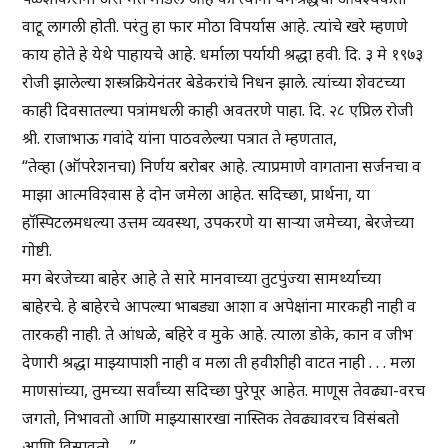
वाटू लागली होती. परंतु हा फार मोठा विपर्यास आहे. त्यांचे खरे म्हणणे
काय होते हे येथे पाहायचे आहे. धर्माला पर्यायी श्रद्धा हवी. दि. ३ मे १९७३
रोजी झालेल्या शस्त्रक्रियेनंतर बेडेकरांचे निधन झाले. त्यांच्या शेवटच्या
काही दिवसातल्या पत्रांमधली काही अवतरणे पाहा. दि. २८ एप्रिल रोजी
श्री. राजाभाऊ गवांदे यांना पाठवलेल्या पत्रात ते म्हणतात,
“तेव्हा (ऑपरेशनचा) निर्णय बरोबर आहे. त्याप्रमाणे वागताना सर्जनचा व
माझा आत्मविश्वास हे दोन जमेला आहेत. सदिच्छा, प्रार्थना, या
हॉस्पिटलमधल्या उत्तम व्यवस्था, उपकरणे या साऱ्या जमेच्या, बेरजेच्या
गोष्टी.
मग बेरजेच्या बाहेर आहे ते सारे मानवाच्या तुटपुंज्या सामर्थ्याच्या
बाहेरचे. हे बाहेरचे आपल्या भाबड्या आशा व अपेक्षांना मारकही नाही व
तारकही नाही. ते आंधळे, बहिरे व मुके आहे. त्याला डोके, कान व जीभ
देणारी श्रद्धा माझ्यापाशी नाही व मला ती हवीशीही वाटत नाही . . . मला
माणसांच्या, तुमच्या सर्वांच्या सदिच्छा पुरेपूर आहेत. माणूस तेवढ्या-वरच
जगतो, निभावतो आणि माझ्यासारखा नास्तिक तेवढ्यावरच विसंबतो
आणि विसावतो . . .”