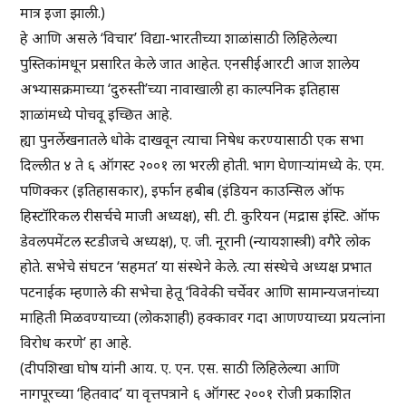
मात्र इजा झाली.)
हे आणि असले ‘विचार’ विद्या-भारतीच्या शाळांसाठी लिहिलेल्या
पुस्तिकांमधून प्रसारित केले जात आहेत. एनसीईआरटी आज शालेय
अभ्यासक्रमाच्या ‘दुरुस्ती’च्या नावाखाली हा काल्पनिक इतिहास
शाळांमध्ये पोचवू इच्छित आहे.
ह्या पुनर्लेखनातले धोके दाखवून त्याचा निषेध करण्यासाठी एक सभा
दिल्लीत ४ ते ६ ऑगस्ट २००१ ला भरली होती. भाग घेणाऱ्यांमध्ये के. एम.
पणिक्कर (इतिहासकार), इर्फान हबीब (इंडियन काउन्सिल ऑफ
हिस्टॉरिकल रीसर्चचे माजी अध्यक्ष), सी. टी. कुरियन (मद्रास इंस्टि. ऑफ
डेवलपमेंटल स्टडीजचे अध्यक्ष), ए. जी. नूरानी (न्यायशास्त्री) वगैरे लोक
होते. सभेचे संघटन ‘सहमत’ या संस्थेने केले. त्या संस्थेचे अध्यक्ष प्रभात
पटनाईक म्हणाले की सभेचा हेतू ‘विवेकी चर्चेवर आणि सामान्यजनांच्या
माहिती मिळवण्याच्या (लोकशाही) हक्कावर गदा आणण्याच्या प्रयत्नांना
विरोध करणे’ हा आहे.
(दीपशिखा घोष यांनी आय. ए. एन. एस. साठी लिहिलेल्या आणि
नागपूरच्या ‘हितवाद’ या वृत्तपत्राने ६ ऑगस्ट २००१ रोजी प्रकाशित