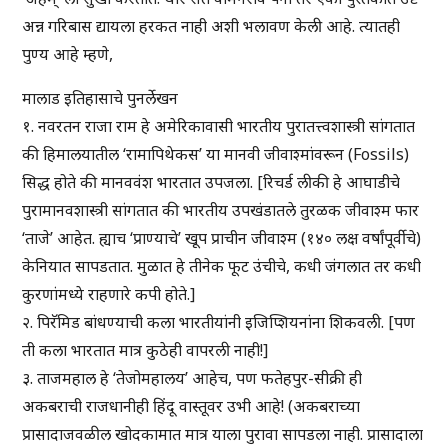
अन्न गरिबास द्यायला हरकत नाही अशी भलावण केली आहे. त्यातही
पुण्य आहे म्हणे,
मालाड इतिहासाचे पुनर्लेखन
१. नवरतन राजा राम हे अमेरिकावासी भारतीय पुरातत्त्वशास्त्री सांगतात
की हिमालयातील ‘रामापिथेकस’ या मानवी जीवाश्मांवरून (Fossils)
सिद्ध होते की मानववंश भारतात उपजला. [रिचर्ड लीकी हे आघाडीचे
पुरामानवशास्त्री सांगतात की भारतीय उपखंडातले तुरळक जीवाश्म फार
‘ताजे’ आहेत. ह्याच ‘प्राण्याचे’ खूप प्राचीन जीवाश्म (१४० लक्ष वर्षांपूर्वीचे)
केनियात सापडतात. मुळात हे तीनेक फूट उंचीचे, कधी जंगलात तर कधी
कुरणांमध्ये राहणारे कपी होते.]
२. पिरॅमिड बांधण्याची कला भारतीयांनी इजिप्शियनांना शिकवली. [पण
ती कला भारतात मात्र कुठेही वापरली नाही!]
३. ताजमहाल हे ‘तेजोमहालय’ आहेच, पण फतेहपुर-सीक्री ही
अकबराची राजधानीही हिंदू वास्तूवर उभी आहे! (अकबराच्या
प्रासादाजवळील खोदकामात मात्र याला पुरावा सापडला नाही. प्रासादाला