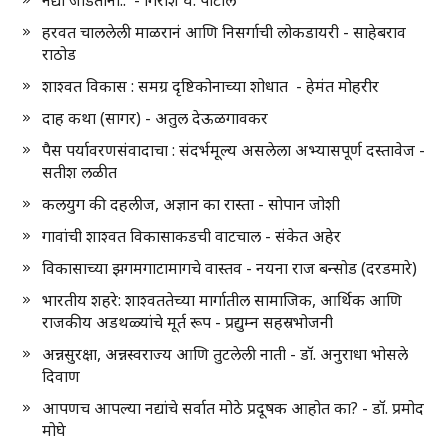
नद्या जोडताना.. - गिरीश घ. पाटील
हरवत चाललेली माळरानं आणि निसर्गाची लोकडायरी - साहेबराव
राठोड
शाश्वत विकास : समग्र दृष्टिकोनाच्या शोधात - हेमंत मोहरीर
दाह कथा (सागर) - अतुल देऊळगावकर
पैस पर्यावरणसंवादाचा : संदर्भमूल्य असलेला अभ्यासपूर्ण दस्तावेज -
सतीश लळीत
कलयुग की दहलीज, अज्ञान का रास्ता - सोपान जोशी
गावांची शाश्वत विकासाकडची वाटचाल - संकेत अहेर
विकासाच्या झगमगाटामागचे वास्तव - नयना राज बन्सोड (दरडमारे)
भारतीय शहरे: शाश्वततेच्या मार्गातील सामाजिक, आर्थिक आणि
राजकीय अडथळ्यांचे मूर्त रूप - प्रद्युम्न सहस्रभोजनी
अन्नसुरक्षा, अन्नस्वराज्य आणि तुटलेली नाती - डॉ. अनुराधा भोसले
दिवाण
आपणच आपल्या नद्यांचे सर्वात मोठे प्रदूषक आहोत का? - डॉ. प्रमोद
मोघे