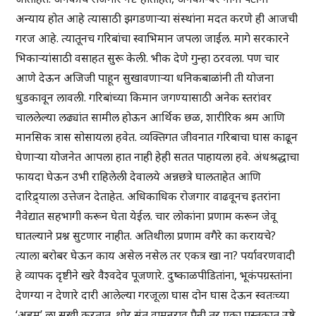
अन्याय होत आहे त्यासाठी झगडणाऱ्या संस्थांना मदत करणे ही आजची
गरज आहे. त्यातूनच गरिबांचा स्वाभिमान जपला जाईल. मागे सरकारने
भिकाऱ्यांसाठी वसाहत सुरू केली. भीक देणे गुन्हा ठरवला. पण चार
आणे देऊन अजिजी पाहून सुखावणाऱ्या धनिकबाळांनी ती योजना
धुडकावून लावली. गरिबांच्या किमान जगण्यासाठी अनेक स्तरांवर
चाललेल्या लढ्यांत सामील होऊन आर्थिक छळ, शारीरिक श्रम आणि
मानसिक त्रास सोसायला हवेत. व्यक्तिगत जीवनात गरिबाचा घास काढून
घेणाऱ्या योजनेत आपला हात नाही हेही सतत पाहायला हवे. अंधश्रद्धाचा
फायदा घेऊन उभी राहिलेली देवालये अन्नछत्रे घालताहेत आणि
दारिद्र्याला उत्तेजन देताहेत. अधिकाधिक रोजगार वाढवूनच इतरांना
नैवेद्यात सहभागी करून घेता येईल. चार लोकांना प्रणाम करून जेवू
घातल्याने प्रश्न सुटणार नाहीत. अतिथीला प्रणाम वगैरे का करायचे?
त्याला बरोबर घेऊन काय असेल नसेल तर एकत्र खा ना? पर्यावरणवादी
हे व्यापक दृष्टीने खरे वैश्वदेव पूजणारे. दुष्काळपीडितांना, भूकंपग्रस्तांना
देणग्या न देणारे दारी आलेल्या गरजूला घास दोन घास देऊन स्वतःच्या
‘अहम्’ ला सुखी करतात. थोर संत वामनराव पैनी तर एका पुस्तकात उष्टे