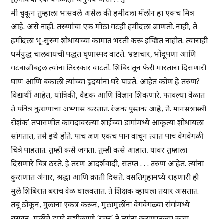
मी चुकून तुम्हाला भासवले असेल की हमीदला मॅलोन हा एकच मित्र
आहे. असे नाही. तरुणांचा एक मोठा गटही हमीदला जाणतो. नाही, ते
हमीदला भू-सुरुंग शोधायच्या कामात भरती करू इच्छित नाहीत. त्यांनाही
धर्मयुद्ध चालवायची पद्धत घृणास्पद वाटते. भ्रष्टाचार, भोंदूपणा आणि
गटबाजीबद्दल त्यांना तिरस्कार वाटतो. शिबिरातून फेरी मारताना दिसणारी
घाण आणि बकाली त्यांच्या हृदयांना घरे पाडते. आहेत कोण हे तरुण?
विद्यार्थी आहेत, यांत्रिकी, वैद्यक आणि विज्ञान शिकणारे. फावल्या वेळात
ते पवित्र कुराणाचा अभ्यास करतात. रंजक पुस्तक आहे, ते. मानसशास्त्री
रोशंक’ तपासणीत कागदावरल्या शाईच्या डागांमध्ये आकृत्या शोधायला
सांगतात, तसे इथे होते. पाच जण एकच पान वाचून त्यात पाच वेगवेगळी
चित्रे पाहतात. तुम्ही कसे जगता, तुम्ही कसे आहात, यावर तुम्हाला
दिसणारे चित्र ठरते. हे तरण आदर्शवादी, संतप्त . . . तरुण आहेत. त्यांना
कुराणात अंगार, श्रद्धा आणि क्रांती दिसते. वसतिगृहांमध्ये राहणारी ही
मुले शिबिरात बराच वेळ घालवतात. ते शिक्षक व्हायला तयार असतात.
तंबू ठोकून, मुलांना एकत्र करून, मुलामुलींना वेगवेगळ्या रांगांमध्ये
बसवून, मुलींचे दुपट्टे सुशीलपणे ‘रचून’ ते त्यांना कुराणातल्या ऋचा