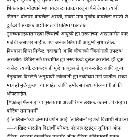
शिकवतात. मोठ्याने म्हणायला लावतात. गरजूंना पैसे देतात. त्यांनी
फॅनन* थोडासा वाचलेला असतो, मार्क्स मात्र मुळीच वाचलेला नसतो. ते
दुर्बळांचे संरक्षक अशी स्वतःची प्रतिमा घडवतात.
तुमच्यामाझ्यासारख्या स्त्रियांची आयुष्ये ह्या तरुणांच्या अखत्यारीत फार
मजेची असणार नाहीत. पण अनेक स्त्रियांची आयुष्ये सुधारतील.
विधवांना शिधा मिळेल. दवाखाने आणि शौचालये स्त्रियांनाही उपलब्ध
असतील. शिबिरातले प्रस्थापित ह्या तरुणांकडे दुर्लक्ष करतील. ही चूक
असेल, त्यांची. लवकरच ही मुले काबूलकडे कूच करतील आणि जुन्या
नेतृत्वाला विटलेले ‘अनुयायी’ लोंढ्यांनी ह्या नव्यांच्या मागे जातील. सध्या
मात्र ही मुले कुराण वाचवाहेत आणि हमीदसारख्या पोरक्यांची डोकी
थोपटताहेत.
[*फ्रांत्झ फॅनन हा या पुस्तकाचा अल्जीरियन लेखक. कास्मो, चे गेव्हारा
वगैरेंचा समानधर्मी.
हे ‘तालिबान’च्या जन्माचे वर्णन आहे. ‘तालिबान’ म्हणजे विद्यार्थी संघटना
—-अखिल भारतीय विद्यार्थी परिषद, नॅशनल स्ट्रडंट्स यूनियन ऑफ
इंडिया, स्टूडंट्स इस्लामिक मूव्हमेंट ऑफ इंडिया वगैरेंसारखी युवक