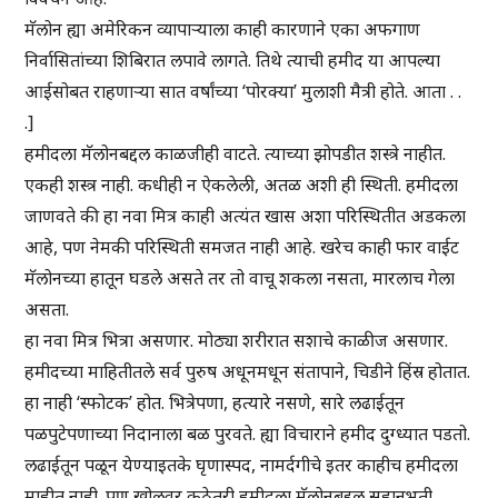
मॅलोन ह्या अमेरिकन व्यापाऱ्याला काही कारणाने एका अफगाण
निर्वासितांच्या शिबिरात लपावे लागते. तिथे त्याची हमीद या आपल्या
आईसोबत राहणाऱ्या सात वर्षांच्या ‘पोरक्या’ मुलाशी मैत्री होते. आता . .
.]
हमीदला मॅलोनबद्दल काळजीही वाटते. त्याच्या झोपडीत शस्त्रे नाहीत.
एकही शस्त्र नाही. कधीही न ऐकलेली, अतळ अशी ही स्थिती. हमीदला
जाणवते की हा नवा मित्र काही अत्यंत खास अशा परिस्थितीत अडकला
आहे, पण नेमकी परिस्थिती समजत नाही आहे. खरेच काही फार वाईट
मॅलोनच्या हातून घडले असते तर तो वाचू शकला नसता, मारलाच गेला
असता.
हा नवा मित्र भित्रा असणार. मोठ्या शरीरात सशाचे काळीज असणार.
हमीदच्या माहितीतले सर्व पुरुष अधूनमधून संतापाने, चिडीने हिंस्र होतात.
हा नाही ‘स्फोटक’ होत. भित्रेपणा, हत्यारे नसणे, सारे लढाईतून
पळपुटेपणाच्या निदानाला बळ पुरवते. ह्या विचाराने हमीद दुग्ध्यात पडतो.
लढाईतून पळून येण्याइतके घृणास्पद, नामर्दगीचे इतर काहीच हमीदला
माहीत नाही. पण खोलवर कुठेतरी हमीदला मॅलोनबद्दल सहानुभूती