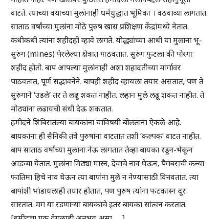
वाटते. त्याच्या वयाच्या मुलांनाही धर्मयुद्धात भूमिका । वठवाव्या लागतात.
साताठ वर्षांच्या मुलांना मोठे पुरुष खास प्रशिक्षण केंद्रांमध्ये नेतात.
कधीकधी त्यांना शहीदही व्हावे लागते. योद्ध्यांच्या आधी या मुलांना भू-
सुरुंग (mines) पेरलेल्या क्षेत्रात पाठवतात. सुरुंग फुटला की पोरगा
शहीद होतो. बाप आपल्या मुलांनाही अशा शहादतीच्या मार्गावर
पाठवतात, पूर्ण सद्भावनेने. बापही शहीद व्हायला तयार असतात, पण ते
सुरुंगाने ‘उडले’ तर ते लढू शकत नाहीत. लहान मुले लढू शकत नाहीत. ते
मोठ्यांना लढायची संधी देऊ शकतात.
हमीदने शिबिरातल्या बायकांना याविषयी बोलताना ऐकले आहे.
बायकांना ही सैनिकी तंत्रे पुरुषांना वाटतात तशी ‘कल्पक’ वाटत नाहीत.
बाप साताठ वर्षांच्या मुलांना नेऊ लागतात तेव्हा बायका रडून-भेकून
आडव्या येतात. मुलांना मिठ्या मास्न, देवाचे नाव घेऊन, पैगंबराची कन्या
फातिमा हिचे नाव घेऊन त्या बापांना मुले न नेण्यासाठी विनवतात. त्या
बापांशी भांडायलाही तयार होतात, पण पुरुष त्यांना फटकास्न दूर
सारतात. मग या रडणाऱ्या बायकांचे इतर बायका सांत्वन करतात.
[हमीदचा एक वेगळाही अनुभव असा . . .]