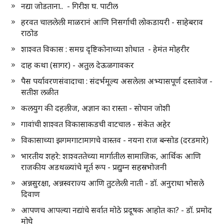
नद्या जोडताना.. - गिरीश घ. पाटील
हरवत चाललेली माळरानं आणि निसर्गाची लोकडायरी - साहेबराव
राठोड
शाश्वत विकास : समग्र दृष्टिकोनाच्या शोधात - हेमंत मोहरीर
दाह कथा (सागर) - अतुल देऊळगावकर
पैस पर्यावरणसंवादाचा : संदर्भमूल्य असलेला अभ्यासपूर्ण दस्तावेज -
सतीश लळीत
कलयुग की दहलीज, अज्ञान का रास्ता - सोपान जोशी
गावांची शाश्वत विकासाकडची वाटचाल - संकेत अहेर
विकासाच्या झगमगाटामागचे वास्तव - नयना राज बन्सोड (दरडमारे)
भारतीय शहरे: शाश्वततेच्या मार्गातील सामाजिक, आर्थिक आणि
राजकीय अडथळ्यांचे मूर्त रूप - प्रद्युम्न सहस्रभोजनी
अन्नसुरक्षा, अन्नस्वराज्य आणि तुटलेली नाती - डॉ. अनुराधा भोसले
दिवाण
आपणच आपल्या नद्यांचे सर्वात मोठे प्रदूषक आहोत का? - डॉ. प्रमोद
मोघे