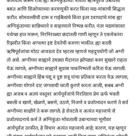
कामेधामे करून रात्री ह्या अग्निकुंडाच्या भोवती ऋषिपूर्वज उबायला
बसत आणि शिळोप्याच्या करमणुकी करत किंवा मद्य-मांसाची सिद्धता
करीत. सोमवल्लीची दारू व गाईबैलांचे किंवा इतर श्वापदांचे मांस ह्या
अग्निकुंडाच्या सान्निध्याने व साहाय्याने निष्पन्न करीत. नंतर मद्यमांसावर
यथेच्छ हात मारून, निरनिराळ्या छंदांतली गाणी म्हणून ते एकमेकांना
रिझवीत किंवा आपल्या इष्ट देवतेची करुणा भाकीत. ह्या काली
ऋषिपूर्वजांचा मोठा आवडता देव म्हटला म्हणजे महदुपयोगी जो अग्नी
तो असे. अग्नीच्या साह्याने उघड्या मैदानात झोपड्या कस्न सुखाने राहता
येऊ लागले, अग्नीच्या साह्याने सुग्रास पाकनिष्पत्ती करिता येऊ लागली.
अग्नीच्या साह्याने हिंस्र पशू व दुष्ट शत्रू यांचा प्रतिकार करता येऊ लागला,
अग्नीच्या योगाने दाट जंगलाची चरती कुरणे करता आली, सबब अग्नी
ह्या अजब व अतयं वस्तूवर आर्यपूर्वजांचे निरतिशय प्रेम ऊर्फ भक्ती
बसली व खाणे, खेळणे, बसणे, उठणे, निजणे व प्रजोत्पादन करणे ते सर्व
अग्नीच्या साक्षीने ते करू लागले. हे शेवटले व अत्यंत महत्त्वाचे जे
प्रजोत्पादनाचे कर्म ते अग्निकुंडा-भोवताली उबाऱ्याच्या भूमीवर
आर्यपूर्वज उरकीत, हे विधान अत्यंत महत्त्वाचे आहे; कारण, यज्ञ म्हणून