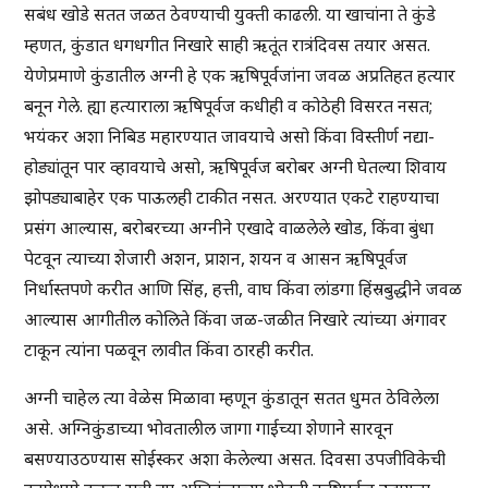
सबंध खोडे सतत जळत ठेवण्याची युक्ती काढली. या खाचांना ते कुंडे
म्हणत, कुंडात धगधगीत निखारे साही ऋतूंत रात्रंदिवस तयार असत.
येणेप्रमाणे कुंडातील अग्नी हे एक ऋषिपूर्वजांना जवळ अप्रतिहत हत्यार
बनून गेले. ह्या हत्याराला ऋषिपूर्वज कधीही व कोठेही विसरत नसत;
भयंकर अशा निबिड महारण्यात जावयाचे असो किंवा विस्तीर्ण नद्या-
होड्यांतून पार व्हावयाचे असो, ऋषिपूर्वज बरोबर अग्नी घेतल्या शिवाय
झोपड्याबाहेर एक पाऊलही टाकीत नसत. अरण्यात एकटे राहण्याचा
प्रसंग आल्यास, बरोबरच्या अग्नीने एखादे वाळलेले खोड, किंवा बुंधा
पेटवून त्याच्या शेजारी अशन, प्राशन, शयन व आसन ऋषिपूर्वज
निर्धास्तपणे करीत आणि सिंह, हत्ती, वाघ किंवा लांडगा हिंस्रबुद्धीने जवळ
आल्यास आगीतील कोलिते किंवा जळ-जळीत निखारे त्यांच्या अंगावर
टाकून त्यांना पळवून लावीत किंवा ठारही करीत.
अग्नी चाहेल त्या वेळेस मिळावा म्हणून कुंडातून सतत धुमत ठेविलेला
असे. अग्निकुंडाच्या भोवतालील जागा गाईच्या शेणाने सारवून
बसण्याउठण्यास सोईस्कर अशा केलेल्या असत. दिवसा उपजीविकेची