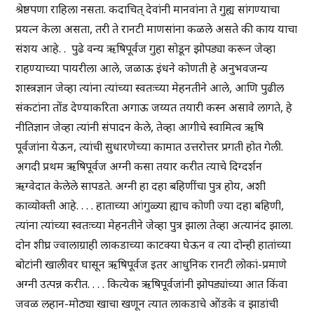
श्रेष्ठपणा राहिला नसता. कदाचित् देवांनी मानवांना ते गुह्य सांगण्याचा
प्रयत्न केला असता, तरी ते रानटी माणसांना कळले असते की काय याचा
संशय आहे. . पुढे वन्य ऋषिपूर्वज गुहा सोडून झोपड्या करून जेव्हा
राहण्याच्या पायरीला आले, जळाऊ इंधने कोणती हे अनुभवजन्य
शास्त्रज्ञान जेव्हा त्यांना त्यांच्या स्वतःच्या मेहनतीने आले, आणि पुढील
संकटांना तोंड देण्याकरिता अगाऊ जय्यत तयारी कस्न असावे लागते, हे
नीतिज्ञान जेव्हा त्यांनी संपादन केले, तेव्हा आगीचे स्वामित्व ऋषि
पूर्वजांना येऊन, त्यांची सुधारणेच्या कामात उत्तरोत्तर प्रगती होत गेली.
अगदी प्रथम ऋषिपूर्वज अग्नी कसा तयार करीत त्याचे दिग्दर्शन
ऋग्वेदात केलेले सापडते. अग्नी हा दहा बहिणींचा पुत्र होय, अशी
काव्योक्ती आहे. . . . हाताच्या आंगुळ्या ह्याच कोणी ज्या दहा बहिणी,
त्यांना त्यांच्या स्वतःच्या मेहनतीने जेव्हा पुत्र झाला तेव्हा अत्यानंद झाला.
दोन शीघ्र ज्वालाग्राही लाकडाच्या काटक्या घेऊन व त्या दोन्ही हातांच्या
बोटांनी खालीवर घासून ऋषिपूर्वज इतर आधुनिक रानटी लोकां-प्रमाणे
अग्नी उत्पन्न करीत. . . . कित्येक ऋषिपूर्वजांनी झोपड्यांच्या आत किंवा
जवळ लहान-मोठ्या खाचा खणून त्यात लाकडाचे ओंडके व झाडांची