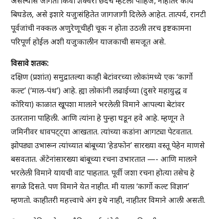
असल्यास जागती किंवा शक्वरी छंदच म्हटला पाहिजे, नाहीतर कार्य
बिघडेल, असे इशारे यजुःसंहितेत जागजागी दिलेले आहेत. तात्पर्य, रानटी
पूर्वजांची नक्कल अणुरेणूचीही चूक न होता उठली तरच इष्टकामना
परिपूर्ण होईल अशी यजुःकालीन याजकाची समजूत असे.
विसावे शतक:
दक्षिण (प्रशांत) समुद्रातल्या काही बेटांवरच्या लोकांमध्ये एक ‘कार्गो
कल्ट’ (‘माल-पंथ’) आहे. ह्या लोकांनी लढाईच्या (दुसरे महायुद्ध व
कोरिया) काळात खूपशा मालाने भरलेली विमाने आपल्या बेटांवर
उतरताना पाहिली. आणि त्यांना हे पुन्हा घडून हवे आहे. म्हणून ते
जमिनीवर धावपट्ट्या आखतात. त्यांच्या कडांना आगट्या पेटवतात.
झोपड्या उभारून त्यांच्यात बांबूच्या ‘हेडफोन’ सारख्या वस्तू पेहेन माणसे
बसवतात. अँटेनांसारख्या बांबूच्या रचना उभारतात —- आणि मालाने
भरलेली विमाने यायची वाट पाहतात. पूर्वी जशा रचना होत्या तसेच हे
सगळे दिसते. पण विमाने येत नाहीत. मी याला ‘कार्गो कल्ट विज्ञान’
म्हणतो. काहीतरी महत्त्वाचे अंग इथे नाही, नाहीतर विमाने आली असती.