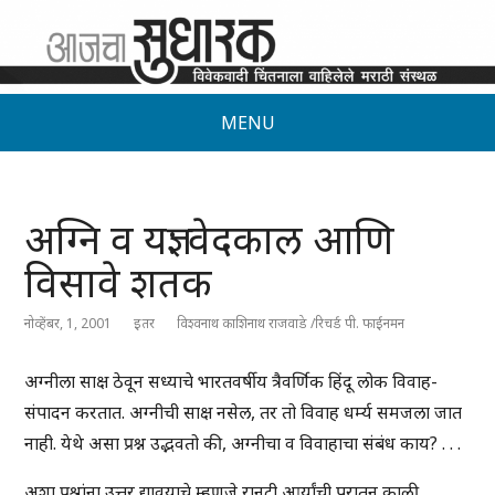
MENU
अग्नि व यज्ञ: वेदकाल आणि
विसावे शतक
नोव्हेंबर, 1, 2001
इतर
विश्वनाथ काशिनाथ राजवाडे /रिचर्ड पी. फाईनमन
अग्नीला साक्ष ठेवून सध्याचे भारतवर्षीय त्रैवर्णिक हिंदू लोक विवाह-
संपादन करतात. अग्नीची साक्ष नसेल, तर तो विवाह धर्म्य समजला जात
नाही. येथे असा प्रश्न उद्भवतो की, अग्नीचा व विवाहाचा संबंध काय? . . .
अशा प्रश्नांना उत्तर द्यावयाचे म्हणजे रानटी आर्यांची पुरातन काळी