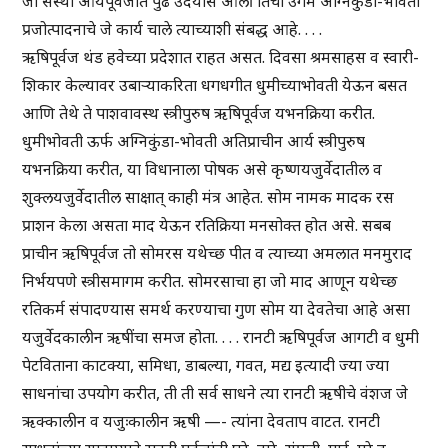
जी संस्था आर्यपूर्वजांत पुढे उदयास आली तिचा उगम अग्निकुंडा-भोवती
प्रजोत्पादनाचे जे कार्य चाले त्याच्याशी संबद्ध आहे. . . .
ऋषिपूर्वज थंड हवेच्या प्रदेशात राहत असत. दिवसा श्रमसाहस व स्वारी-
शिकार केल्यावर उबाऱ्याकरिता धगधगीत धुमीच्याभोवती येऊन बसत
आणि तेथे ते पाशवावस्थ स्त्रीपुरुष ऋषिपूर्वज यभनक्रिया करीत.
धुमीभोवती ऊर्फ अग्निकुंडा-भोवती अतिप्राचीन आर्य स्त्रीपुरुष
यभनक्रिया करीत, या विधानाला पोषक असे कृष्णयजुर्वेदातील व
शुक्लयजुर्वेदातील साक्षात् काही मंत्र आहेत. सोम नामक मादक रस
प्राशन केला असता माद येऊन रतिक्रिया मनसोक्त होत असे. सबब
प्राचीन ऋषिपूर्वज तो सोमरस यथेच्छ पीत व त्याच्या अमलात मनमुराद
निर्भयपणे स्त्रीसमागम करीत. सोमरसाचा हा जो माद आणून यथेच्छ
रतिकर्म संपादण्यास समर्थ करण्याचा गुण सोम या देवतेचा आहे असा
यजुर्वेदकालीन ऋषींचा समज होता. . . . रानटी ऋषिपूर्वज आगटी व धुमी
पेटविताना काटक्या, समिधा, डाबल्या, गवत, मद्य इत्यादी ज्या ज्या
साधनांचा उपयोग करीत, ती ती सर्व साधने त्या रानटी ऋषीचे वंशज जे
ऋक्कालीन व यजुःकालीन ऋषी —- त्यांना देवताप वाटत. रानटी