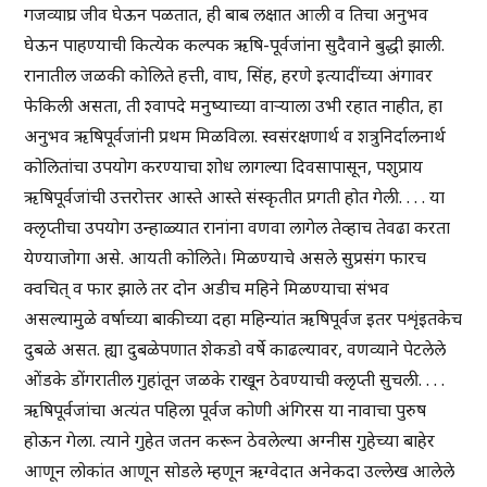
गजव्याघ्र जीव घेऊन पळतात, ही बाब लक्षात आली व तिचा अनुभव
घेऊन पाहण्याची कित्येक कल्पक ऋषि-पूर्वजांना सुदैवाने बुद्धी झाली.
रानातील जळकी कोलिते हत्ती, वाघ, सिंह, हरणे इत्यादींच्या अंगावर
फेकिली असता, ती श्वापदे मनुष्याच्या वाऱ्याला उभी रहात नाहीत, हा
अनुभव ऋषिपूर्वजांनी प्रथम मिळविला. स्वसंरक्षणार्थ व शत्रुनिर्दालनार्थ
कोलितांचा उपयोग करण्याचा शोध लागल्या दिवसापासून, पशुप्राय
ऋषिपूर्वजांची उत्तरोत्तर आस्ते आस्ते संस्कृतीत प्रगती होत गेली. . . . या
क्लृप्तीचा उपयोग उन्हाळ्यात रानांना वणवा लागेल तेव्हाच तेवढा करता
येण्याजोगा असे. आयती कोलिते। मिळण्याचे असले सुप्रसंग फारच
क्वचित् व फार झाले तर दोन अडीच महिने मिळण्याचा संभव
असल्यामुळे वर्षाच्या बाकीच्या दहा महिन्यांत ऋषिपूर्वज इतर पशृंइतकेच
दुबळे असत. ह्या दुबळेपणात शेकडो वर्षे काढल्यावर, वणव्याने पेटलेले
ओंडके डोंगरातील गुहांतून जळके राखून ठेवण्याची क्लृप्ती सुचली. . . .
ऋषिपूर्वजांचा अत्यंत पहिला पूर्वज कोणी अंगिरस या नावाचा पुरुष
होऊन गेला. त्याने गुहेत जतन करून ठेवलेल्या अग्नीस गुहेच्या बाहेर
आणून लोकांत आणून सोडले म्हणून ऋग्वेदात अनेकदा उल्लेख आलेले