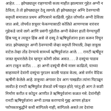
आहेत. . . . झोपड्यातून राहण्याची कला माहीत झाल्यावर गुहेत अग्नी न
ठेविता, ते तो झोपड्यातून ठेवू लागले. ही झोपड्यातून अग्नि ठेवण्याची
क्लृप्ती समाजात प्रथम अंगिरसाने काढिली. गुहेत जोपर्यंत अग्नी ठेविला
जात असे, तोपर्यंत शत्रूवर फेकण्यासाठी कोलिते आणण्यास वारंवार
गुहेकडे जावे लागे आणि प्रसंगी गुहेतील अग्नी वेळेवर हाती येण्यापूर्वी
हिंस्र पशू व त्याहून हिंस्र असे जे दस्यू ते ऋषिपूर्वजांना इजा करून निघून
जात. झोपड्यातून अग्नी ठेवण्याची जेव्हा क्लृप्ती निघाली, तेव्हा शत्रूला
वाटेल तेव्हा तोंड देण्याचे सामर्थ्य ऋषिपूर्वजांत आले. . . . रानटी ऋषींहून
जास्त सुधारलेले देव म्हणून कोणी लोक असत. . . . ते दस्यूंचा पाडाव
आग टाकून करीत. . . . हा अग्नी दस्यूंची सैन्ये मास्न काढितो, याच्या
साहाय्याने देवांनी दस्यूंचा पुरातन काली पाडाव केला, असे वर्णन वैदिक
ऋषींनी केलेले आहे. शत्रूच्या अंगावर देव आग पाखडीत त्यांना पिटाळून
लावीत हे रानटी ऋषिपूर्वज शेकडो वर्षे पाहत होते; परंतु ही आग ते कशी
निर्माण करीत व कोठून आणीत ते ऋषिपूर्वजांना कळत नसे. देवांनीही
रानटी ऋषिपूर्वजांना अग्नी उत्पन्न करण्याचे गुह्य आपण होऊन
परोपकारबुद्धीने कधी सांगितले नाही, सांगितले असते तर देवांचा