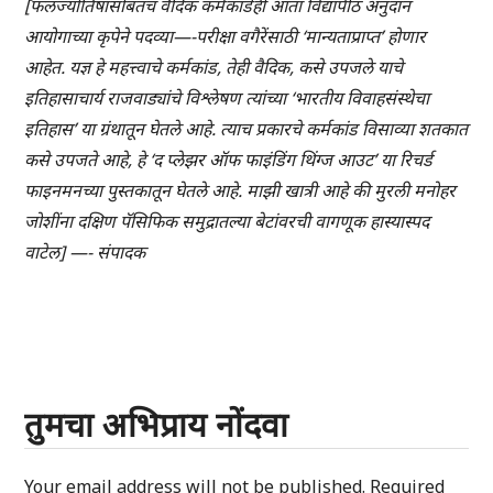
[फलज्योतिषासोबतच वैदिक कर्मकांडेही आता विद्यापीठ अनुदान
आयोगाच्या कृपेने पदव्या—-परीक्षा वगैरेंसाठी ‘मान्यताप्राप्त’ होणार
आहेत. यज्ञ हे महत्त्वाचे कर्मकांड, तेही वैदिक, कसे उपजले याचे
इतिहासाचार्य राजवाड्यांचे विश्लेषण त्यांच्या ‘भारतीय विवाहसंस्थेचा
इतिहास’ या ग्रंथातून घेतले आहे. त्याच प्रकारचे कर्मकांड विसाव्या शतकात
कसे उपजते आहे, हे ‘द प्लेझर ऑफ फाइंडिंग थिंग्ज आउट’ या रिचर्ड
फाइनमनच्या पुस्तकातून घेतले आहे. माझी खात्री आहे की मुरली मनोहर
जोशींना दक्षिण पॅसिफिक समुद्रातल्या बेटांवरची वागणूक हास्यास्पद
वाटेल] —- संपादक
तुमचा अभिप्राय नोंदवा
Your email address will not be published.
Required