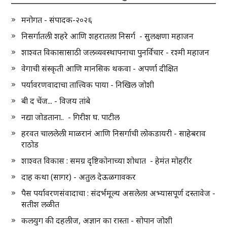
मनोगत - संपादक-२०२६
निसर्गातली शहरे आणि शहरातला निसर्ग - सुलक्षणा महाजन
शाश्वत विकासासाठी जलव्यवस्थापनाचा पुनर्विचार - रश्मी महाजन
वेगाची संस्कृती आणि मानसिक थकवा - अपर्णा दीक्षित
पर्यावरणवादाचा तात्त्विक पाया - निखिल जोशी
बी द चेंज... - विजय तांबे
नद्या जोडताना.. - गिरीश घ. पाटील
हरवत चाललेली माळरानं आणि निसर्गाची लोकडायरी - साहेबराव
राठोड
शाश्वत विकास : समग्र दृष्टिकोनाच्या शोधात - हेमंत मोहरीर
दाह कथा (सागर) - अतुल देऊळगावकर
पैस पर्यावरणसंवादाचा : संदर्भमूल्य असलेला अभ्यासपूर्ण दस्तावेज -
सतीश लळीत
कलयुग की दहलीज, अज्ञान का रास्ता - सोपान जोशी