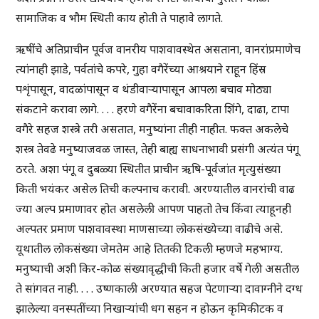
सामाजिक व भौम स्थिती काय होती ते पाहावे लागते.
ऋषींचे अतिप्राचीन पूर्वज वानरीय पाशवावस्थेत असताना, वानरांप्रमाणेच
त्यांनाही झाडे, पर्वतांचे कपरे, गुहा वगैरेंच्या आश्रयाने राहून हिंस्र
पशृंपासून, वादळांपासून व थंडीवाऱ्यापासून आपला बचाव मोठ्या
संकटाने करावा लागे. . . . हरणे वगैरेंना बचावाकरिता शिंगे, दाढा, टापा
वगैरे सहज शस्त्रे तरी असतात, मनुष्यांना तीही नाहीत. फक्त अकलेचे
शस्त्र तेवढे मनुष्याजवळ जास्त, तेही बाह्य साधनाभावी प्रसंगी अत्यंत पंगू
ठरते. अशा पंगू व दुबळ्या स्थितीत प्राचीन ऋषि-पूर्वजांत मृत्युसंख्या
किती भयंकर असेल तिची कल्पनाच करावी. अरण्यातील वानरांची वाढ
ज्या अल्प प्रमाणावर होत असलेली आपण पाहतो तेच किंवा त्याहूनही
अल्पतर प्रमाण पाशवावस्था माणसाच्या लोकसंख्येच्या वाढीचे असे.
यूथातील लोकसंख्या जेमतेम आहे तितकी टिकली म्हणजे महभाग्य.
मनुष्याची अशी किर-कोळ संख्यावृद्धीची किती हजार वर्षे गेली असतील
ते सांगवत नाही. . . . उष्णकाली अरण्यात सहज पेटणाऱ्या दावाग्नीने दग्ध
झालेल्या वनस्पतींच्या निखाऱ्यांची धग सहन न होऊन कृमिकीटक व