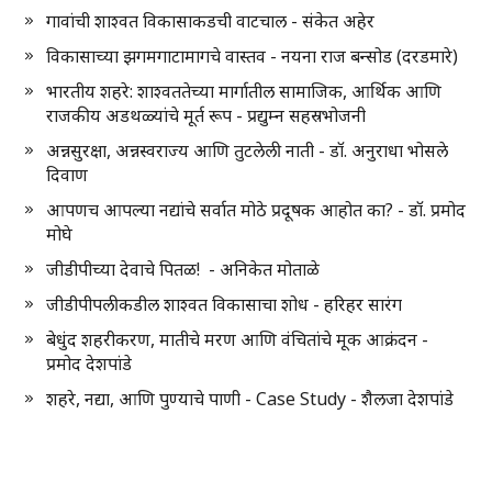
गावांची शाश्वत विकासाकडची वाटचाल - संकेत अहेर
विकासाच्या झगमगाटामागचे वास्तव - नयना राज बन्सोड (दरडमारे)
भारतीय शहरे: शाश्वततेच्या मार्गातील सामाजिक, आर्थिक आणि
राजकीय अडथळ्यांचे मूर्त रूप - प्रद्युम्न सहस्रभोजनी
अन्नसुरक्षा, अन्नस्वराज्य आणि तुटलेली नाती - डॉ. अनुराधा भोसले
दिवाण
आपणच आपल्या नद्यांचे सर्वात मोठे प्रदूषक आहोत का? - डॉ. प्रमोद
मोघे
जीडीपीच्या देवाचे पितळ! - अनिकेत मोताळे
जीडीपीपलीकडील शाश्वत विकासाचा शोध - हरिहर सारंग
बेधुंद शहरीकरण, मातीचे मरण आणि वंचितांचे मूक आक्रंदन -
प्रमोद देशपांडे
शहरे, नद्या, आणि पुण्याचे पाणी - Case Study - शैलजा देशपांडे