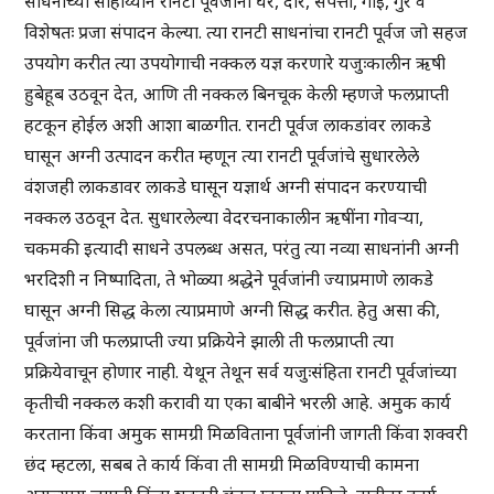
साधनांच्या साहाय्याने रानटी पूर्वजांनी घरे, दारे, संपत्ती, गाई, गुरे व
विशेषतः प्रजा संपादन केल्या. त्या रानटी साधनांचा रानटी पूर्वज जो सहज
उपयोग करीत त्या उपयोगाची नक्कल यज्ञ करणारे यजुःकालीन ऋषी
हुबेहूब उठवून देत, आणि ती नक्कल बिनचूक केली म्हणजे फलप्राप्ती
हटकून होईल अशी आशा बाळगीत. रानटी पूर्वज लाकडांवर लाकडे
घासून अग्नी उत्पादन करीत म्हणून त्या रानटी पूर्वजांचे सुधारलेले
वंशजही लाकडावर लाकडे घासून यज्ञार्थ अग्नी संपादन करण्याची
नक्कल उठवून देत. सुधारलेल्या वेदरचनाकालीन ऋषींना गोवऱ्या,
चकमकी इत्यादी साधने उपलब्ध असत, परंतु त्या नव्या साधनांनी अग्नी
भरदिशी न निष्पादिता, ते भोळ्या श्रद्धेने पूर्वजांनी ज्याप्रमाणे लाकडे
घासून अग्नी सिद्ध केला त्याप्रमाणे अग्नी सिद्ध करीत. हेतु असा की,
पूर्वजांना जी फलप्राप्ती ज्या प्रक्रियेने झाली ती फलप्राप्ती त्या
प्रक्रियेवाचून होणार नाही. येथून तेथून सर्व यजुःसंहिता रानटी पूर्वजांच्या
कृतीची नक्कल कशी करावी या एका बाबीने भरली आहे. अमुक कार्य
करताना किंवा अमुक सामग्री मिळविताना पूर्वजांनी जागती किंवा शक्वरी
छंद म्हटला, सबब ते कार्य किंवा ती सामग्री मिळविण्याची कामना