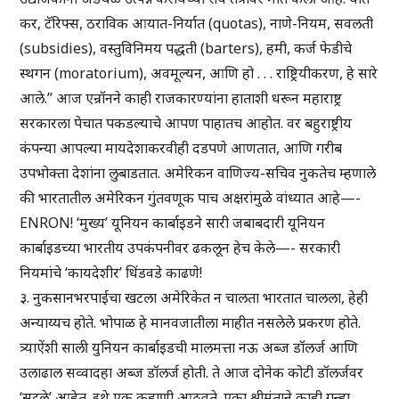
कर, टॅरिफ्स, ठराविक आयात-निर्यात (quotas), नाणे-नियम, सवलती
(subsidies), वस्तुविनिमय पद्धती (barters), हमी, कर्ज फेडीचे
स्थगन (moratorium), अवमूल्यन, आणि हो . . . राष्ट्रियीकरण, हे सारे
आले.” आज एन्रॉनने काही राजकारण्यांना हाताशी धरून महाराष्ट्र
सरकारला पेचात पकडल्याचे आपण पाहातच आहोत. वर बहुराष्ट्रीय
कंपन्या आपल्या मायदेशाकरवीही दडपणे आणतात, आणि गरीब
उपभोक्ता देशांना लुबाडतात. अमेरिकन वाणिज्य-सचिव नुकतेच म्हणाले
की भारतातील अमेरिकन गुंतवणूक पाच अक्षरांमुळे वांध्यात आहे—-
ENRON! ‘मुख्य’ यूनियन कार्बाइडने सारी जबाबदारी यूनियन
कार्बाइडच्या भारतीय उपकंपनीवर ढकलून हेच केले—- सरकारी
नियमांचे ‘कायदेशीर’ धिंडवडे काढणे!
३. नुकसानभरपाईचा खटला अमेरिकेत न चालता भारतात चालला, हेही
अन्याय्यच होते. भोपाळ हे मानवजातीला माहीत नसलेले प्रकरण होते.
त्र्याऐंशी साली युनियन कार्बाइडची मालमत्ता नऊ अब्ज डॉलर्ज आणि
उलाढाल सव्वादहा अब्ज डॉलर्ज होती. ते आज दोनेक कोटी डॉलर्जवर
‘सुटले’ आहेत. इथे एक कहाणी आठवते. एका श्रीमंताने काही गुन्हा