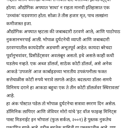
होत्या. औद्योगिक अपघात ‘साधा’ न राहता मानवी इतिहासात एक
‘उच्चांक’ घडवणारा होता. सोळा ते तीस हजार मृत, पाच लाखांना
कमीजास्त इजा.
औद्योगिक अपघात म्हटला की जबाबदारी ठरवणे आले, आणि पाठोपाठ
नुकसानभरपाई आली. भोपाळ दुर्घटनेची व्याप्ती आणि जबाबदारी
ठरवण्यातील कायदेशीर अडचणी अभूतपूर्व आहेत. कायदा बरेचदा
पूर्वानुभवांवर, प्रिसीडेंट्सवर अवलंबून असतो. इथे असले काही कधी
घडलेच नव्हते. एक अब्ज डॉलर्ज, साठेक कोटी डॉलर्ज, असे अनेक
आकडे ‘उपजले’ आज कार्बाइडच्या भारतीय उपकंपनीला फक्त
सत्तेचाळीस कोटी रुपये भरावे लागले आहेत. बदलत्या डॉलर-समये
विनिमय दराने हा आकडा बहुधा एक ते तीन कोटी डॉलर्जवर स्थिरावला’
आहे.
हा अंक पोस्टात पडेल तो भोपाळ दुर्घटनेचा सत्रावा स्मरण दिन असेल.
डॉमिनिक लापिएर आणि जेवियर मोरो यांचे ‘इट वॉज फाइव्ह मिनिट्स
पास्ट मिडनाईट इन भोपाल’ (फुल सर्कल, २००१) हे पुस्तक नुकतेच
प्रकाशित झाले आहे. वरील बहुतेक माहिती या पुस्तकातील आहे, पण