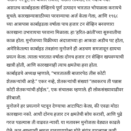
अशातच कार्बाइडला सेव्हिनचे पूर्ण उत्पादन भारतात भोपाळला करायचे
सुचले. कारखान्यासाठीच्या परवान्याचा अर्ज केला गेला, आणि १९६८
च्या आसपास कार्बाइडला वर्षाला पाच हजार टन सेव्हिन बनवणारा
कारखाना उभारायचा परवाना मिळाला. हा ‘हरित-क्रांती’च्या सुरुवातीचा
काळ होता. मुनोजच्या विक्रीच्या अंदाजाच्या हा आकडा अडीच पट होता,
अमेरिकेतल्या कार्बाइड तंत्रज्ञांना मुनोजने ही अडचण समजावून द्यायचा
प्रयत्न केला. त्याला भारतात वर्षाला दोनच हजार टन सेव्हिन खपवण्याची
खात्री होती, आणि कारखानाही त्याच क्षमतेचा हवा होता.
कार्बाइडचे अध्यक्ष म्हणाले, “भारतातली बाजारपेठ तीस कोटी
शेतकऱ्यांची आहे.” एकर नव्हे, शेतकऱ्यांची संख्या! “लवकरच ती पन्नास
कोटी शेतकऱ्यांची होईल.”, एक संचालक म्हणाले. ही लोकसंख्यावाढीवर
शेरेबाजी.
मुनोजने हर प्रयत्नाने पटवून देण्याचा आटापिटा केला, की एवढा मोठा
कारखाना नको. आधी दोनच हजार टन क्षमतेची सोय करावी, आणि पुढे
गरज पडल्यास ती वाढवत न्यावी. या मतावस्न मुनोजला वेड्यात काढले
गेले. कार-खान्याची क्षमता वाढवण्यापेक्षा मोठे संयंत्र वाटल्यास कमी