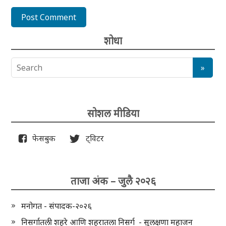
शोधा
सोशल मीडिया
फेसबुक
ट्विटर
ताजा अंक – जुलै २०२६
मनोगत - संपादक-२०२६
निसर्गातली शहरे आणि शहरातला निसर्ग - सुलक्षणा महाजन