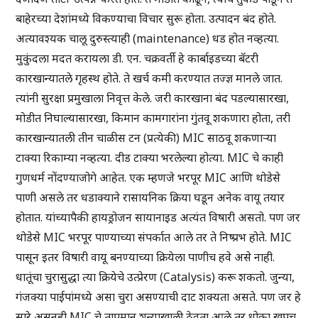
बाहेरच्या देशांमध्ये विकण्याचा विचार सुरू होता. उत्पादन बंद होते.
अत्यावश्यक चालू दुरुस्त्याही (maintenance) धड होत नव्हत्या.
मुकुंदला मदत करायला डी. एन. चक्रवर्ती हे कार्बाइडच्या बॅटरी
कारखान्यातले गृहस्थ होते. ते खर्च कमी करण्यात तज्ज्ञ मानले जात.
त्यांनी सुरक्षा प्रमुखाला निवृत्त केले. जरी कारखाना बंद पडल्यासारखा,
मोडीत निघाल्यासारखा, किमान कामगारांना गुंतवू शकणारा होता, तरी
कारखान्यातली तीन चाळीस टन (प्रत्येकी) MIC साठवू शकणाऱ्या
टाक्या रिकाम्या नव्हत्या. दीड टाक्या भरलेल्या होत्या. MIC चे काही
गुणधर्म नोंदण्याजोगे आहेत. एक म्हणजे भरपूर MIC आणि थोडेसे
पाणी असले तर धडाक्याने रासायनिक क्रिया घडून अनेक वायू तयार
होतात. यांच्यापैकी हायड्रोजन सायानाइड अत्यंत विषारी असतो. पण जर
थोडेसे MIC भरपूर पाण्याच्या संपर्कात आले तर ते निष्प्रभ होते. MIC
पासून इतर विषारी वायू बनण्याच्या क्रियेला पाणीच हवे असे नाही.
धातूंचा चुरासुद्धा त्या क्रियेचे उत्प्रेरण (Catalysis) करू शकतो. जुन्या,
गंजक्या पाईपांमध्ये असा चुरा असण्याची दाट शक्यता असते. पण जर हे
सारे असूनही MIC चे तापमान शून्याखाली ठेवता आले तर धोका खूपच