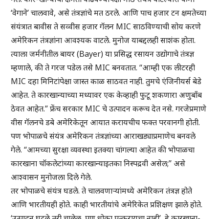
‘वेगाने’ चालवावे, असे तंत्रज्ञांचे मत ठरले. आणि पाच हजार टन क्षमतेच्या
संयंत्रात बावीस ते सव्वीस हजार गॅलन MIC साठविण्याची सोय करणे
अमेरिकन तंत्रज्ञांना आवश्यक वाटले. मुनोज याबद्दलही साशंक होता.
त्याला जर्मनीतील बायर (Bayer) या प्रसिद्ध रसायन उद्योगाचे तंत्रज्ञ
म्हणाले, की ते गरज पडेल तसे MIC बनवतात. “आम्ही एक लीटरही
MIC दहा मिनिटांपेक्षा जास्त काळ साठवत नाही. तुमचे एंजिनीयर्स बेडे
आहेत. ते कारखान्याच्या मध्यावर एक केव्हाही फुटू शकणारा अणुबाँब
ठेवत आहेत.” फ्रेंच सरकार MIC चे उत्पादन करूच देत नसे. गरजेप्रमाणे
वीस गॅलनचे डबे अमेरिकेतून आयात करायचीच फक्त परवानगी होती.
पण भोपाळचे संयंत्र अमेरिकन तंत्रज्ञांच्या आराखड्याप्रमाणेच बनवले
गेले. “आमच्या सुरक्षा व्यवस्था इतक्या चांगल्या आहेत की भोपाळचा
कारखाना चॉकलेटांच्या कारखान्याइतका निस्पद्रवी असेल;” असे
आश्वासन मुनोजला दिले गेले.
तर भोपाळचे संयंत्र घडले. ते चालवणाऱ्यांमध्ये अमेरिकन तंत्रज्ञ होते
आणि भारतीयही होते. काही भारतीयांचे अमेरिकेत प्रशिक्षण झाले होते.
‘उत्पादन घटले तरी चालेल, पण धोका पत्करायचा नाही’, हे कारखाना-