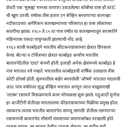
शेवटी एक ‘सुसह्य’ मानला जाणारा उकडलेल्या कोबीचा वास ही MIC
ची खूण ठरली. वर्षाला तीस हजार टन सेव्हिन बनवणाऱ्या कानाव्हा
नदीकाठच्या अमेरिकन कारखान्याच्या परिसरात हा वास लोकांच्या
सवयीचा झाला. १९८० ते ८५ या पाच वर्षांत या कारखान्यातून सरासरीने
महिन्याला एकदा वायुगळती झाल्याची नोंद आहे.
१९६२ साली कार्बाइडने भारतीय कीटकनाशकांच्या क्षेत्रात शिरकाव
केला. बॅटऱ्या व टॉर्चेजच्या क्षेत्रात कार्बाइड आधीच भारतीय
बाजारपेठेतील ‘दादा’ कंपनी होती. इतरही अनेक क्षेत्रांमध्ये कार्बाइड हे
नाव भारतात नवे नव्हते. भारतातील कार्बाइडची वार्षिक उलाढाल वीस
कोटी डॉलर्स होती. सुरुवातीला बाहेर बनवलेली ‘औषधे’ भारतात पाठवली
जात. पाच वर्षांनंतर शुद्ध सेव्हिन भारतात आणून त्यात वाळूसारखी
‘तटस्थ’ रसायने मिसळण्याचे काम भोपाळला सुरू झाले. एदुआर्दो मुनोज
हा आर्जेंटीनी शेतीतज्ञ भारतातल्या कीडनाशकांच्या विक्रीचा प्रमुख होता.
लवकरच त्याला भारतीय बाजारपेठ समजू लागली. शेतीला लागणाऱ्या
रसायनांची बाजारपेठ मौसमी पावसाच्या प्रमाणासोबत वरखाली होते.
पाऊस भरपूर, तर बाजार तेजीत; पाऊस तोकडा, तर मंदीच मंदी.