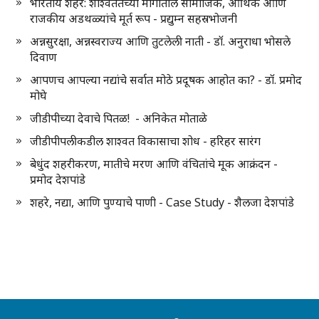
भारतीय शहरे: शाश्वततेच्या मार्गातील सामाजिक, आर्थिक आणि
राजकीय अडथळ्यांचे मूर्त रूप - प्रद्युम्न सहस्रभोजनी
अन्नसुरक्षा, अन्नस्वराज्य आणि तुटलेली नाती - डॉ. अनुराधा भोसले
दिवाण
आपणच आपल्या नद्यांचे सर्वात मोठे प्रदूषक आहोत का? - डॉ. प्रमोद
मोघे
जीडीपीच्या देवाचे पितळ! - अनिकेत मोताळे
जीडीपीपलीकडील शाश्वत विकासाचा शोध - हरिहर सारंग
बेधुंद शहरीकरण, मातीचे मरण आणि वंचितांचे मूक आक्रंदन -
प्रमोद देशपांडे
शहरे, नद्या, आणि पुण्याचे पाणी - Case Study - शैलजा देशपांडे