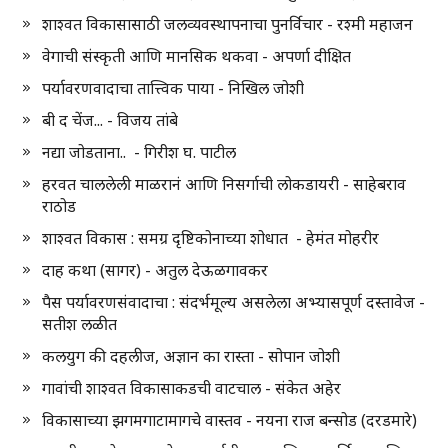
शाश्वत विकासासाठी जलव्यवस्थापनाचा पुनर्विचार - रश्मी महाजन
वेगाची संस्कृती आणि मानसिक थकवा - अपर्णा दीक्षित
पर्यावरणवादाचा तात्त्विक पाया - निखिल जोशी
बी द चेंज... - विजय तांबे
नद्या जोडताना.. - गिरीश घ. पाटील
हरवत चाललेली माळरानं आणि निसर्गाची लोकडायरी - साहेबराव
राठोड
शाश्वत विकास : समग्र दृष्टिकोनाच्या शोधात - हेमंत मोहरीर
दाह कथा (सागर) - अतुल देऊळगावकर
पैस पर्यावरणसंवादाचा : संदर्भमूल्य असलेला अभ्यासपूर्ण दस्तावेज -
सतीश लळीत
कलयुग की दहलीज, अज्ञान का रास्ता - सोपान जोशी
गावांची शाश्वत विकासाकडची वाटचाल - संकेत अहेर
विकासाच्या झगमगाटामागचे वास्तव - नयना राज बन्सोड (दरडमारे)