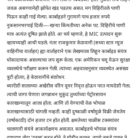
जवळ असण्यानेही झोपेत खंड पडतच असत. मग विहिरीतले पाणी
पिऊन काही गाई मेल्या. कार्बाइडने गुरामागे पाच हजार रुपये
नुकसानभरपाई दिली—-खऱ्या किंमतीच्या अनेक पट. विहिरीचे पाणी
मात्र अत्यंत दूषित झाले होते. आ चर्य म्हणजे, हे MIC उत्पादन सुरू
व्हायच्याही आधी घडले. नंतर राजकुमार केशवानी (सध्या स्टार न्यूज
वाहिनीचा वार्ताहर) ह्या वार्ताहराने एक लेखमाला लिहून कार्बाइड संयंत्र
धोकादायक असल्याचा जप सुरू केला. एक अमेरिकन चमू येऊन सुरक्षा
व्यवस्थेचे परीक्षण करून गेली. त्यांच्या अहवालानुसार व्यवस्थेत असंख्य
त्रुटी होत्या, हे केशवानीचे संशोधन.
ब्याऐंशी सालाच्या अखेरीस वॉरेन वूमर निवृत्त होऊन परत मायदेशी गेला.
त्याची जागा घेणारा जगन्नाथन मुकुंद तुर्थ्याच्या पेट्रोरसायन
कारखान्यातून आला होता. आणि तो येण्याची वेळ भोपाळ
कारखान्यासाठी चांगली नव्हती. काही दुष्काळी वर्षांमुळे विक्री जेमतेम
(वर्षाकाठी) दोन हजार टन होत होती. क्षमतेच्या चाळीस टक्क्यांवर
चालणारी संयंत्रे आकार्यक्षमच असतात. कार्बाइडचे भोपाळ संयंत्र
दणादण तोटा ‘उत्पन्न’ करत होते. ते मोडीत काढून, त्याचे तुकडे पाडून ते