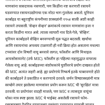
माणसांना त्रासदायक नसणारी, पण किडींना नष्ट करणारी रसायने
घडवण्यात रसायनउद्योगाचा एक मोठा भाग गुंतलेला असतो. यूनियन
कार्बाइड या बहुराष्ट्रीय कंपनीच्या शास्त्रज्ञांनी १९५४ साली अशी काही
रसायने तपासली. ‘सेव्हन सेव्हन’ क्रमांकाचे रसायन माणसांना इजा न
करता किडींना मारत असे. त्याला व्यापारी नाव दिले गेले, ‘सेव्हिन’.
यूनियन कार्बाइडने सेव्हिन बनवण्याची मूळ पद्धत बदलली. खर्चाचा
आणि रसायनांचा अपव्यय टाळणारी ही नवी क्रिया होत असताना मधल्या
टप्प्यांवर दोन विषारी वायू बनवावे लागत, फॉस्जीन आणि मिथाइल
आयसोसायानेट (उर्फ MIC). फॉस्जीन हा पहिल्या महायुद्धात वापरला
गेलेला वायू आहे. कार्बाइडच्या संशोधकांचे घुशींवरचे प्रयोग दाखवत होतो
की MIC अत्यंत जहरी आहे. ह्या प्रयोगांचे निष्कर्ष इतके घाबरवणारे होते
की कार्बाइडने ते प्रकाशित न करण्याचे ठरवले. जर्मन विषशास्त्रज्ञांनी मात्र
स्वच्छेने तयार झालेल्या माणसांवर प्रयोग करून MIC ची ‘सुरक्षित’ मात्रा
ठरवली. या प्रयोगांवर वादही माजले, पण MIC व त्यासदृश वायूंचा
धोका मात्र स्पष्ट झाला. MIC चे भाईबंद असलेली रसायने फोम-
रबरसारख्या दैनंदिन वापरातल्या वस्तूंच्या उत्पादनात वापरली जातात.