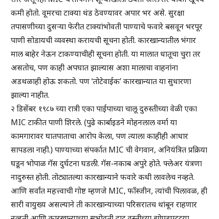
कमी होतो. वूमरचा टाक्या थंड ठेवण्यावर अपार भर असे. सुरक्षा
तपासणीच्या दुसऱ्या फेरीत टाक्यांभोवती पाण्याचे फवारे बसवून भरपूर
पाणी सोडायची व्यवस्था करायची सूचना होती. कारखान्यातील भंगार
माल बाहेर नेऊन टाकण्याचीही सूचना होती. या मालात धातूचा चुरा तर
असतोच, पण काही अपघात झाल्यास अशा मालाचा वाहनांना
अडथळाही होऊ शकतो. पण ‘तोटेवाईक’ कारखान्यात या सुधारणा
झाल्या नाहीत.
२ डिसेंबर १९८७ च्या रात्री एका पाईपाच्या चालू दुरुस्तीच्या वेळी एका
MIC टाकीत पाणी शिरले. (पुढे कार्बाइडने मोहनलाल वर्मा या
कामगारावर घातपाताचा आरोप केला, पण त्याला काहीही आधार
सापडला नाही.) पाण्याच्या संपर्कात MIC ची वेगवान, अनियंत्रित प्रक्रिया
घडून भोपाळ गॅस दुर्घटना घडली. गॅस-नकाब अपुरे होते. फ्लेअर यंत्रणा
नादुरुस्त होती. तोट्यातल्या कारखान्याने फवारे कधी लावलेच नव्हते.
आणि सर्वांत महत्त्वाची गोष्ट म्हणजे MIC, फॉस्जीन, त्यांची पिलावळ, ही
सारी वायुख्य असल्याने ती कारखान्याच्या परिसरातच थांबून राहणार
नव्हती आणि कारखान्याच्या सभोवती दाट वस्तीच्या झोपडपट्ट्या