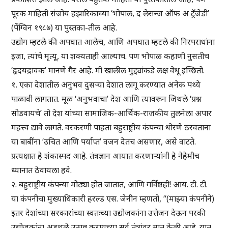
पूरक माहिती संजोय हझारिकाच्या ‘भोपाल, द लेसन्ज ऑफ अ ट्रॅजेडी’
(पेंग्विन १९८७) या पुस्तका-तील आहे.
उद्योग म्हटले की अपघात आलेच, आणि अपघात म्हटले की निरपराधांना
इजा, त्यांचे मृत्यू, या शक्यताही आल्याच. पण भोपाळ कहाणी नुसतीच
‘हृदयद्रावक’ मानणे गैर आहे. मी खालील मुद्द्यांकडे लक्ष वेधू इच्छितो.
१. एका देशातील अनुभव दुसऱ्या देशात लागू करण्यात अनेक पथ्ये
पाळावी लागतात. मूळ ‘अनुभवाचा’ देश आणि त्यावरून जिथले ‘प्रश्न
सोडवायचे’ तो देश यांच्या सामाजिक-आर्थिक-राजकीय तुलनेला अपार
महत्त्व द्यावे लागते. वरकरणी पाहता बहुराष्ट्रीय कंपन्या धोरणे ठरवताना
या बाबींना ‘उचित आणि पर्याप्त’ वजन देतच असणार, असे वाटते.
प्रत्यक्षात हे शंकास्पद आहे. तंत्रज्ञान आयात करणाऱ्यांनी हे नेहेमीच
ध्यानात ठेवायला हवे.
२. बहुराष्ट्रीय कंपन्या मोठ्या होत जातात, आणि गर्विष्ठही! आय. टी. टी.
या कंपनीचा मुख्याधिकारी हरल्ड एस. जेनीन म्हणतो, “(माझ्या कंपनीने)
इतर देशांच्या सरकारांच्या स्वतःच्या उद्योजकांना उत्तेजन देऊन परकी
उद्योजकांना अडथळे उत्पन्न करायच्या सर्व तंत्रांवर मात केली आहे. यात