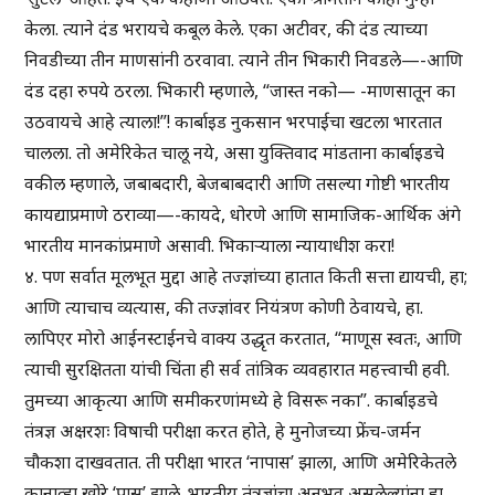
केला. त्याने दंड भरायचे कबूल केले. एका अटीवर, की दंड त्याच्या
निवडीच्या तीन माणसांनी ठरवावा. त्याने तीन भिकारी निवडले—-आणि
दंड दहा रुपये ठरला. भिकारी म्हणाले, “जास्त नको— -माणसातून का
उठवायचे आहे त्याला!”! कार्बाइड नुकसान भरपाईचा खटला भारतात
चालला. तो अमेरिकेत चालू नये, असा युक्तिवाद मांडताना कार्बाइडचे
वकील म्हणाले, जबाबदारी, बेजबाबदारी आणि तसल्या गोष्टी भारतीय
कायद्याप्रमाणे ठराव्या—-कायदे, धोरणे आणि सामाजिक-आर्थिक अंगे
भारतीय मानकांप्रमाणे असावी. भिकाऱ्याला न्यायाधीश करा!
४. पण सर्वात मूलभूत मुद्दा आहे तज्ज्ञांच्या हातात किती सत्ता द्यायची, हा;
आणि त्याचाच व्यत्यास, की तज्ज्ञांवर नियंत्रण कोणी ठेवायचे, हा.
लापिएर मोरो आईनस्टाईनचे वाक्य उद्धृत करतात, “माणूस स्वतः, आणि
त्याची सुरक्षितता यांची चिंता ही सर्व तांत्रिक व्यवहारात महत्त्वाची हवी.
तुमच्या आकृत्या आणि समीकरणांमध्ये हे विसरू नका”. कार्बाइडचे
तंत्रज्ञ अक्षरशः विषाची परीक्षा करत होते, हे मुनोजच्या फ्रेंच-जर्मन
चौकशा दाखवतात. ती परीक्षा भारत ‘नापास’ झाला, आणि अमेरिकेतले
कानाव्हा खोरे ‘पास’ झाले. भारतीय तंत्रज्ञांचा अनुभव असलेल्यांना हा