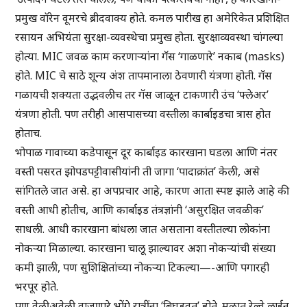
प्रमुख वॉरेन वूमरचे ब्रीदवाक्य होते. कमल पारीख हा अमेरिकेत प्रशिक्षित
रसायन अभियंता सुरक्षा-व्यवस्थेचा प्रमुख होता. सुरक्षाव्यवस्था चांगल्या
होत्या. MIC जवळ काम करणाऱ्यांना गॅस ‘गाळणारे’ नकाब (masks)
होते. MIC चे साठे शून्य अंश तापमानाला ठेवणारी यंत्रणा होती. गॅस
गळायची शक्यता उद्भवलीच तर गॅस जाळून टाकणारी उंच ‘फ्लेअर’
यंत्रणा होती. पण तरीही आसपासच्या वस्तीला कार्बाइडचा त्रास होत
होताच.
भोपाळ गावाच्या कडेपासून दूर कार्बाइड कारखाना घडला आणि नंतर
वस्ती पसरत झोपडपट्टीवासीयांनी ती जागा ‘पादाक्रांत’ केली, असे
सांगितले जात असे. हा अपप्रचार आहे, कारण आता स्पष्ट झाले आहे की
वस्ती आधी होतीच, आणि कार्बाइड तंत्रज्ञांनी ‘असुरक्षित जवळीक’
साधली. आधी कारखाना बांधला जात असताना वस्तीतल्या लोकांना
नोकऱ्या मिळाल्या. कारखाना चालू झाल्यावर अशा नोकऱ्यांची संख्या
कमी झाली, पण सुशिक्षितांच्या नोकऱ्या टिकल्या—-आणि पगारही
भरपूर होते.
पण वेळीअवेळी वाजणारे भोंगे रात्रींना ‘बिघडवत’ होते. मुळात रेल्वे लाईन