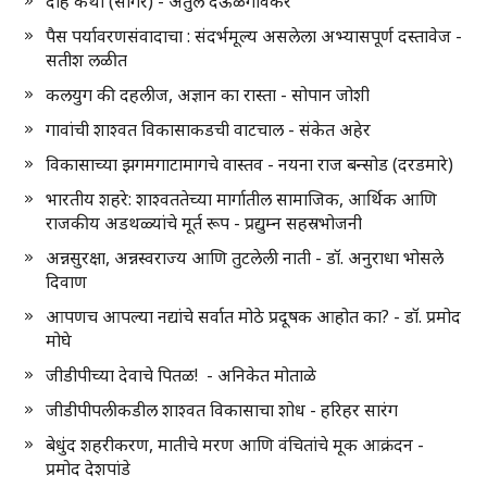
दाह कथा (सागर) - अतुल देऊळगावकर
पैस पर्यावरणसंवादाचा : संदर्भमूल्य असलेला अभ्यासपूर्ण दस्तावेज -
सतीश लळीत
कलयुग की दहलीज, अज्ञान का रास्ता - सोपान जोशी
गावांची शाश्वत विकासाकडची वाटचाल - संकेत अहेर
विकासाच्या झगमगाटामागचे वास्तव - नयना राज बन्सोड (दरडमारे)
भारतीय शहरे: शाश्वततेच्या मार्गातील सामाजिक, आर्थिक आणि
राजकीय अडथळ्यांचे मूर्त रूप - प्रद्युम्न सहस्रभोजनी
अन्नसुरक्षा, अन्नस्वराज्य आणि तुटलेली नाती - डॉ. अनुराधा भोसले
दिवाण
आपणच आपल्या नद्यांचे सर्वात मोठे प्रदूषक आहोत का? - डॉ. प्रमोद
मोघे
जीडीपीच्या देवाचे पितळ! - अनिकेत मोताळे
जीडीपीपलीकडील शाश्वत विकासाचा शोध - हरिहर सारंग
बेधुंद शहरीकरण, मातीचे मरण आणि वंचितांचे मूक आक्रंदन -
प्रमोद देशपांडे