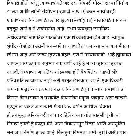
विकास होतो. परंतु त्यांच्याच मते जर एकाधिकारी मोठ्या संस्था निर्माण
झाल्या आणि त्यांनी संशोधन (म्हणजे R & D) कस्न नफ्यांवरही
एकाधिकारी नियंत्रण ठेवले तर खुल्या (स्पर्धायुक्त) बाजारपेठेचे स्वरूप
बदलून जाते व ते अवांछनीय आहे. सध्या प्रत्यक्षात जागतिक
अर्थव्यवस्था जागतिक पातळीवर एकाधिकारयुक्त होत आहे. त्यामुळे
शुंपीटरचे छोट्या उद्यमी संकल्पनेवर आधारित बाजार-प्रारूप आकर्षक व
लोभस आहे असे जरूर म्हणता येईल, पण ते ‘वास्तववादी’ आहे ह्याबाबत
आपल्या सगळ्यांचा अनुभव नकारार्थी आहे हे मान्य व्हायला हरकत
नसावी. सध्याच्या जागतिक भांडवलशाहीते वैयक्तिक ‘साहसे श्रीः
प्रतिवसति’ला जागाच नाही असे प्रस्तुत लेखकास वाटते. एकाधिकारी
कंपन्या मजुरीच्या रकमेवर कडक नियंत्रण ठेवून नफ्याचे प्रमाण वाढ
वितात. देशभराच्या व जगातील कंपन्यांचा एकूण व्यवहार असा चालतो
म्हणून तो एकत्र जोडल्यास गेल्या २५० वर्षांत आर्थिक विकास
होऊनसुद्धा श्रमिक गरीबच का राहिले व त्यांच्यांत साहसी वृत्ती का
निर्माण झाली हे कळून येते. अशा विकासातून विषम आणि असंतुलित
समाजच निर्माण झाला आहे. किंबहुना विषमता कमी व्हावी असे प्रधान