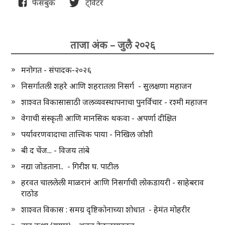
फेसबुक
ट्विटर
ताजा अंक – जुलै २०२६
मनोगत - संपादक-२०२६
निसर्गातली शहरे आणि शहरातला निसर्ग - सुलक्षणा महाजन
शाश्वत विकासासाठी जलव्यवस्थापनाचा पुनर्विचार - रश्मी महाजन
वेगाची संस्कृती आणि मानसिक थकवा - अपर्णा दीक्षित
पर्यावरणवादाचा तात्त्विक पाया - निखिल जोशी
बी द चेंज... - विजय तांबे
नद्या जोडताना.. - गिरीश घ. पाटील
हरवत चाललेली माळरानं आणि निसर्गाची लोकडायरी - साहेबराव
राठोड
शाश्वत विकास : समग्र दृष्टिकोनाच्या शोधात - हेमंत मोहरीर