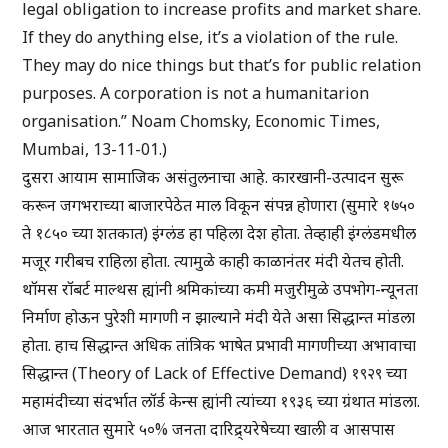
legal obligation to increase profits and market share.
If they do anything else, it’s a violation of the rule.
They may do nice things but that’s for public relation
purposes. A corporation is not a humanitarion
organisation.” Noam Chomsky, Economic Times,
Mumbai, 13-11-01.)
दुसरा आयाम सामाजिक असंतुलनाचा आहे. कारखानी-उत्पादन सुरू
करून जगभराच्या बाजारपेठेत माल विकून संपन्न होणारा (सुमारे १७५०
ते १८५० च्या शतकात) इंग्लंड हा पहिला देश होता. तेव्हाही इंग्लंडमधील
मजूर गरीबच राहिला होता. त्यामुळे काही काळानंतर मंदी येतच होती.
थॉमस रॉबर्ट माल्थस ह्यांनी श्रमिकांच्या कमी मजुरीमुळे उपभोग-न्यूनता
निर्माण होऊन पुरेशी मागणी न झाल्याने मंदी येते असा सिद्धान्त मांडला
होता. हाच सिद्धान्त अधिक तांत्रिक भाषेत प्रभावी मागणीच्या अभावाचा
सिद्धान्त (Theory of Lack of Effective Demand) १९२९ च्या
महामंदीच्या संदर्भात लॉर्ड केन्स ह्यांनी त्यांच्या १९३६ च्या ग्रंथात मांडला.
आज भारतात सुमारे ५०% जनता दारिद्र्यरेषेच्या खाली व आसपास