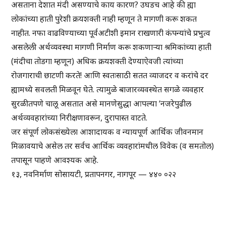
असताना देशात मंदी असण्याचे काय कारण? उघडच आहे की ह्या
लोकांच्या हाती पुरेशी क्रयशक्ती नाही म्हणून ते मागणी करू शकत
नाहीत. नफा वाढविण्याच्या पूर्वअटीशी इमान राखणारी कंपन्यांचे प्रभुत्व
असलेली अर्थव्यवस्था मागणी निर्माण करू शकणाऱ्या श्रमिकांच्या हाती
(मंदीचा तोडगा म्हणून) अधिक क्रयशक्ती देण्याऐवजी त्यांच्या
रोजगाराची छाटणी करते! आणि स्वतःसाठी सतत व्याजदर व करांचे दर
ह्यामध्ये सवलती मिळवून घेते. त्यामुळे बाजारव्यवस्थेत सगळे व्यवहार
सुरळीतपणे चालू असतात असे मानणेसुद्धा आपल्या ‘नजरेपुढील
अर्थव्यवहारांच्या निरीक्षणावरून, दुरापास्त वाटते.
जर संपूर्ण लोकसंख्येला आशादायक व न्यायपूर्ण आर्थिक जीवनमान
मिळावयाचे असेल तर सर्वच आर्थिक व्यवहारांमधील विवेक (व समतोल)
तपासून पाहणे आवश्यक आहे.
१३, नवनिर्माण सोसायटी, प्रतापनगर, नागपूर — ४४० ०२२