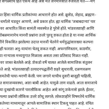
ाऱ्या सगळ्यांचे हित एकच आहे असे मत जनमानसात रुजवता येते—-मग
हिंसा धार्मिक प्रतीकांच्या आधाराने होत असे. क्रूसेड, जेहाद, ब्राह्मण-
े, धर्मांतरे घडवून आणणे, असे प्रकार होत. ह्या धार्मिक ‘जबाबदाऱ्या’ पार
टोळीवर आधारित किंवा सामंती व्यवस्थेत हे पुरेसे होते. भांडवलशाही आणि
म ढोबळमानानेच मानवी प्रश्नांना उत्तरे पुरवू शकत होता हे या नव्या आर्थिक
ीने विकसित झालेल्या उदात्त मानवी चेतनेने धर्मयुद्धांसारख्या कल्पना
ाही फारशा अनु-यायांना चेतवू शकत नाही. अफगाणिस्तान, काश्मीर,
है’ या नाऱ्याला मध्ययुगात मिळाला असता तसा प्रतिसाद मिळत नाही.
ंवर जास्त बेतलेले आहे. शेकडो वर्षे चालत आलेले सामाजिक संतुलन
 ढळते आहे. भांडवलशाही उत्पादनपद्धतींनी शहरे सुधारली, दळणवळण
ुष समतेची पाया-भरणी केली. पण जगाने याचीच दुसरी बाजूही पाहिली,
त समाजव्यवस्था, अशा बाबी आहेत. यामुळे ताण वाढले. आता समाजाचे
्या दुःखांची कारणे पारलौकिक आहेत असे सांगू शकेनासे झाले. ईश्वर,
्या प्रश्नांची लौकिक उत्तरे शोधू लागले. लोकशाहीने विषमतेचे धार्मिक
यिकतेच्या माध्यमातून आपले सामाजिक स्थान टिकवू पाहत आहे. वंचित