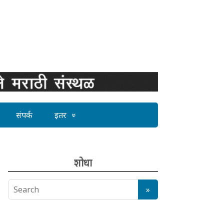
संपर्क
इतर
शोधा