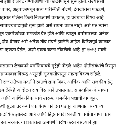
यास इंग्रजी राजवट येण्याआधीच्या काळापासून सुरू होतो. राज्यसत्ता
ा वापर, अहवालांमधून सत्य परिस्थिती नोंदणे, दंगखोरांना पकडणे,
्यवहारात पोलीस किती निःपक्षपणे वागतात, हा प्रबंधाचा विषय आहे.
साम्राज्यवादामुळे सुरू झाले असे रायना वाटत नाही. असे मत त्यांना
 एकमेकांच्या संपर्कात येत होते आणि त्यातून धर्मासारख्या अनेक
ौद्ध, शैव-वैष्णव असे अनेक तीव्र संघर्ष झालेले आहेत. ब्रिटिशपूर्व काळात
क दंगा म्हणता येईल, अशी एकच घटना नोंदलेली आहे. हा १७१३ साली
 तपासताना लेखकाने धर्माशिवायचे मुद्देही नोंदले आहेत. शेतीसंबंधांचे विस्तृत
्राज्यवादाविरुद्ध असूनही सुरुवातीपासून सांप्रदायिकच राहिले.
ने राजसत्तेच्या मदतीने स्वतःचे सामाजिक, आर्थिक आणि राजकीय हेतू
भडकलेले हे आंदोलन राय विस्ताराने तपासतात.. सांप्रदायिक दंग्यांच्या
र आणि आर्थिक विकासाचे स्वरूप, राजकीय पक्षांची वागणूक,
ी कधी सुट्या तर कधी एकत्रितपणाने दंगे घडवून आणतात. सध्याच्या
ांप्रदायिक झालेला आहे आणि हिंदुत्ववादी शक्ती या वर्गाचा वापर कस्न
त. सरकार या प्रकाराला ठामपणे विरोध करत नसल्याने ह्या