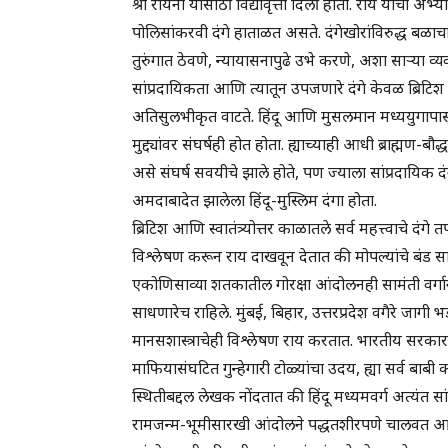
श्री रायना यासाठी विद्यावृत्ती दिली होती. राय यांचा अभ्
पोलिसांकरवी दंगे हाताळत असते. दंगेखोरांविरुद्ध बळाच
तुरुंगात ठेवणे, न्यायासनापुढे उभे करणे, अशा साऱ्या व
सांप्रदायिकता आणि त्यातून उपजणारे दंगे केवळ ब्रिटिश 
अतिसुलभीकृत वाटते. हिंदू आणि मुसलमान मध्ययुगापासून
मुद्द्यांवर संघर्षही होत होता. ह्याच्याही आधी ब्राह्मण-ब
असे संघर्ष सवयीचे झाले होते, पण ज्याला सांप्रदायि
अमदाबादेत झालेला हिंदू-मुस्लिम दंगा होता.
ब्रिटिश आणि स्वातंत्र्योत्तर काळातले सर्व महत्त्वाचे दंगे
विश्लेषण करून राय दाखवून देतात की मोपल्यांचे बंड साम
एकोणिसाव्या शतकातील गोरक्षा आंदोलनही सामंती वर्गा
साधणारेच राहिले. मुंबई, बिहार, उत्तरप्रदेश वगैरे जागी 
मानसशास्त्राचेही विश्लेषण राय करतात. भारतीय सरका
माफियासंघटित गुन्हेगारी टोळ्यांचा उदय, ह्या सर्व बाब
स्थितीबद्दल लेखक नोंदतात की हिंदू मध्यमवर्ग अत्यंत स
रामजन्म-भूमीसारखी आंदोलने पद्धतशीरपणे चालवत आहे