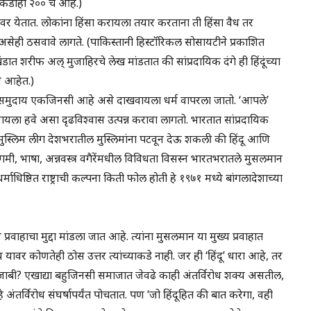
 आकडाही २०० च आहे.)
वर येतात. लोकांना हिंसा करायला तयार करताना ती हिंसा वैध तर
ेही ठसवावे लागते. (पाकिस्तानी हिस्टॉरिकल सोसायटीने प्रकाशित
 खंडात शरीफ अल् मुजाहिरचे लेख मांडतात की सांप्रदायिक दंगे ही हिंदूंच्या
णे आहेत.)
 समुदाय एकजिनसी आहे असे दाखवायला धर्म वापरला जातो. ‘आपले’
यला हवे असा दृढविश्वास उत्पन्न करावा लागतो. भारतात सांप्रदायिक
. मुस्लिम लीग देशभरातील मुस्लिमांना पटवून देऊ शकली की हिंदू आणि
 बेगमी, भाषा, अन्नवस्त्र वगैरेंमधील विविधता विसस्न भारतभरातले मुसलमान
. धर्माधिष्ठित राष्ट्राची कल्पना किती फोल होती हे १९७१ मध्ये बांगलादेशाच्या
्य प्रवाहाचा मुद्दा मांडला जात आहे. त्यांना मुसलमान या मुख्य प्रवाहात
वर कोणतेही ठोस उत्तर त्यांच्याकडे नाही. जर ही ‘हिंदू’ धारा आहे, तर
की पंजाबी? एखाद्या बहुजिनसी समाजात जेवढे काही अंतर्विरोध शक्य असतील,
तर्विरोध संघर्षापर्यंत पोचतात. पण ‘जो हिंदूहित की बात करेगा, वही