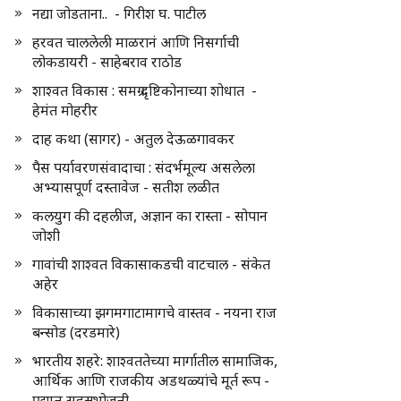
नद्या जोडताना.. - गिरीश घ. पाटील
हरवत चाललेली माळरानं आणि निसर्गाची
लोकडायरी - साहेबराव राठोड
शाश्वत विकास : समग्र दृष्टिकोनाच्या शोधात -
हेमंत मोहरीर
दाह कथा (सागर) - अतुल देऊळगावकर
पैस पर्यावरणसंवादाचा : संदर्भमूल्य असलेला
अभ्यासपूर्ण दस्तावेज - सतीश लळीत
कलयुग की दहलीज, अज्ञान का रास्ता - सोपान
जोशी
गावांची शाश्वत विकासाकडची वाटचाल - संकेत
अहेर
विकासाच्या झगमगाटामागचे वास्तव - नयना राज
बन्सोड (दरडमारे)
भारतीय शहरे: शाश्वततेच्या मार्गातील सामाजिक,
आर्थिक आणि राजकीय अडथळ्यांचे मूर्त रूप -
प्रद्युम्न सहस्रभोजनी