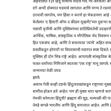
अहवालात १३९ हिंदू मेल्याचे नोंदले गेले. गैर-सरकारी
दंगे आधी डोक्यात घडवावे लागतात आणि मगच ते रस्त्यां
ठरवावी लागतेच, पण हिंसा न करणे हा भेकडपणा आहे अस
केलेल्या ‘द हिस्टरी ऑफ द फ्रीडम मूव्हमेंट’च्या दुसऱ्या
पाशवी वृत्तीची आणि मुस्लिमांच्या शांतिप्रियतेची उदाहर
आर्थिक, भाषिक, सांस्कृतिक व भौगोलिक भेद विसरून
हित एकसंध आहे, आणि ते साधायला ‘त्यांचे’ अहित साधा
शक्तींकडून होणारी या विश्वासाची मशागत स्पष्ट दिसते
मुस्लिम ही दोन भिन्न राष्ट्रे आहेत. आपापली सांस्कृतिक
फक्त धर्माच्या निमित्ताने स्वतःला ‘एक राष्ट्र’ मानू लागले
जन्माच्या वेळी उघड
झाले.
असाच गेली काही दशके हिंदुत्ववाद्यांकडून राष्ट्राच्या मुख
सामील होऊन हवे आहेत. पण ही मुख्य धारा म्हणजे काय या
नेमकी कोणत्या हिंदूंची? ब्राह्मण की शूद्र, मल्याळी 
तेवढे सगळे भारतीय आणि हिंदू समाजात आहेत. आणि हे अं