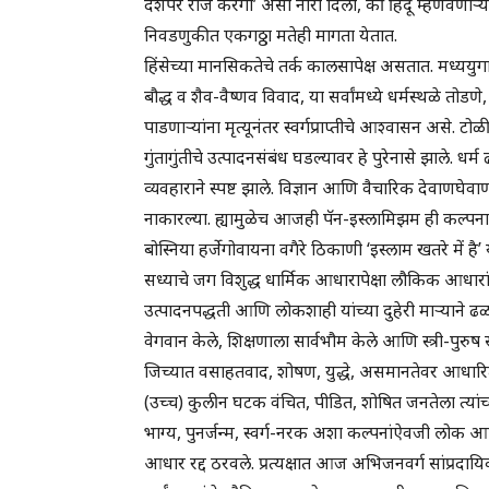
देशपर राज करेगा’ असा नारा दिला, की हिंदू म्हणवण
निवडणुकीत एकगठ्ठा मतेही मागता येतात.
हिंसेच्या मानसिकतेचे तर्क कालसापेक्ष असतात. मध्ययुगात 
बौद्ध व शैव-वैष्णव विवाद, या सर्वांमध्ये धर्मस्थळे तोडण
पाडणाऱ्यांना मृत्यूनंतर स्वर्गप्राप्तीचे आश्वासन असे. 
गुंतागुंतीचे उत्पादनसंबंध घडल्यावर हे पुरेनासे झाले. धर्
व्यवहाराने स्पष्ट झाले. विज्ञान आणि वैचारिक देवाणघेवाण
नाकारल्या. ह्यामुळेच आजही पॅन-इस्लामिझम ही कल्पन
बोस्निया हर्जेगोवायना वगैरे ठिकाणी ‘इस्लाम खतरे में 
सध्याचे जग विशुद्ध धार्मिक आधारापेक्षा लौकिक आधारा
उत्पादनपद्धती आणि लोकशाही यांच्या दुहेरी माऱ्याने
वेगवान केले, शिक्षणाला सार्वभौम केले आणि स्त्री-पुर
जिच्यात वसाहतवाद, शोषण, युद्धे, असमानतेवर आधारि
(उच्च) कुलीन घटक वंचित, पीडित, शोषित जनतेला त्यांच
भाग्य, पुनर्जन्म, स्वर्ग-नरक अशा कल्पनांऐवजी लोक आपल
आधार रद्द ठरवले. प्रत्यक्षात आज अभिजनवर्ग सांप्रदा