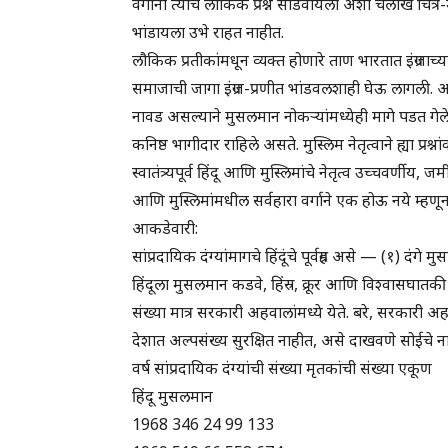
वर्गांना त्यांचे लौकिक प्रश्न सोडवायला अशी चलाख च
भांडायला उभे राहत नाहीत.
लौकिक प्रतीकांमधून व्यक्त होणारे ताण भारतात इंग्र
समाजाची जागा इंग्रज-प्रणीत भांडवलशाही घेऊ लागली. आधीच्य
नावड असल्याने मुसलमान नोकऱ्यांमध्येही मागे पडत गेले.
कनिष्ठ भागीदार राहिले असते. मुस्लिम नेतृत्वाने ह्या प्र
स्वातंत्र्यपूर्व हिंदू आणि मुस्लिमांचे नेतृत्व उच्चवर्णी
आणि मुस्लिमांमधील सर्वहारा वर्गाने एक होऊ नये म्हणून स
आकडेवारी:
सांप्रदायिक दंग्यांमागचे हिंदूंचे पूर्वग्रह असे — (१) दं
हिंदूला मुसलमान कडवे, हिंस्र, क्रूर आणि विश्वासघातक
संख्या मात्र सरकारी अहवालांमध्ये येते. बरे, सरकारी 
देशात अल्पसंख्य सुरक्षित नाहीत, असे दाखवणे सोईचे ना
वर्ष सांप्रदायिक दंग्यांची संख्या मृतकांची संख्या एकूण
हिंदू मुसलमान
1968 346 24 99 133