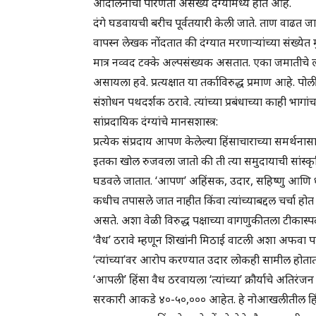
आंदोलनाची परिणती असंख्य दंग्यांमध्ये होत आहे.
दंगे घडवायची बरीच पूर्वतयारी केली जाते. ताण वाढत
वापस्न लेखक नोंदतात की दंग्यात मरणाऱ्यांच्या संख्येत
मात्र नव्वद टक्के अल्पसंख्यक असतात. एका जमातीचे लो
असायला हवे. प्रत्यक्षात या तर्काविरुद्ध प्रमाण आहे. पोल
संशोधन पथदर्शक ठरावे. त्यांच्या प्रबंधाच्या काही भागां
सांप्रदायिक दंग्यांचे मानसशास्त्र:
प्रत्येक संप्रदाय आपण केलेल्या हिंसाचाराच्या समर्थन
इतका खोल रुजवला जातो की ती त्या समुदायाची सांस्कृतिक
घडवले जातात. ‘आपण’ अहिंसक, उदार, सहिष्णु आणि धर्मभीरु
कधीच तपासले जात नाहीत किंवा त्यांच्याबद्दल चर्चा ह
असते. अशा वेळी विरुद्ध पक्षाच्या वागणुकीतला टीकास्पद 
‘वैध’ ठरावे म्हणून शिखांनी मिठाई वाटली अशा अफवा 
‘त्यांच्या’वर आरोप करण्यात उदार लोकही सामील होतात
‘आपली’ हिंसा वैध ठरवायला ‘त्यांच्या’ क्रौर्याचे अतिरं
सरकारी आकडे ४०-५०,००० आहेत. हे नोआखलीतील हिंदूच्