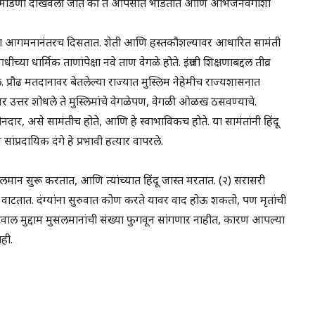
ित्र-मांडणी दाखवली जाते की ते आपसात भांडतात आणि अभिजनवर्गाशी
जाच्या आगमनानंतरच दिसतात. शेती आणि हस्तकौशल्यावर आधारित सामंती
ा धार्मिक ताणांपेक्षा नवे ताण वेगळे होते. इंग्रजी शिक्षणाबद्दल तीव्र
 प्रौढ मतदानावर बेतलेल्या राज्यात मुस्लिम नेहेमीच राज्यशासनात
श्नांवर उत्तर शोधले ते मुस्लिमांचे वेगळेपण, वेगळी ओळख ठसवण्याचे.
य, जमीनदार, असे सामंतीच होते, आणि हे स्वाभाविकच होते. या सामंतांनी हिंदू
ांप्रदायिक दंगे हे प्रभावी हत्यार वापरले.
गे मुसलमान सुरू करतात, आणि त्यांच्यात हिंदू जास्त मरतात. (२) सरासरी
ी वाटतात. दंग्यांना सुरुवात कोण करते यावर वाद होऊ शकतो, पण मृतांची
अहवाल मुद्दाम मुसलमानांची संख्या फुगवून सांगणार नाहीत, कारण आपल्या
ही.