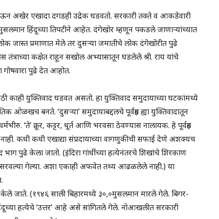
 जाऊन अखेर एखादा दगडही उद्रेक घडवतो. सरकारी तक्ते व आकडेवारी
 मुसलमान हिंदूच्या तिपटीने आहेत. दंगेखोर म्हणून पकडले जाणाऱ्यांच्यात
क जास्त प्रमाणात मेले तर दुसऱ्या जमातीचे लोक दंगेखोरीत पुढे
ीस तंत्राच्या कक्षेत राहून सखोल अभ्यासातून घडलेले श्री. राय यांचे
चा गोषवारा पुढे देत आहोत.
ासाठी काही युक्तिवाद घडवत असतो. हा युक्तिवाद समुदायाच्या घटकांमध्ये
 ओळखच बनते. ‘दुसऱ्या’ समुदायाबद्दलचे पूर्वग्रह ह्या युक्तिवादातून
. ‘ते’ क्रूर, कट्टर, धूर्त आणि भरवसा ठेवण्यास नालायक. हे पूर्वग्रह
ोत नाही. कधी कधी एखाद्या संप्रदायाच्या वागणुकीची सफाई देणे अशक्यच
भाग पुढे केला जातो. (इंदिरा गांधींच्या हत्येनंतरचे शिखांचे शिरकाण
पसरवल्या गेल्या. अशा एकाही अफवेत तथ्य आढळलेले नाही.) या
.
जन केले जाते. (१९४६ साली बिहारमध्ये ३०,०मुसलमान मारले गेले. बिगर-
या हत्येचे ‘उत्तर’ आहे असे सांगितले गेले. नोआखलीत सरकारी