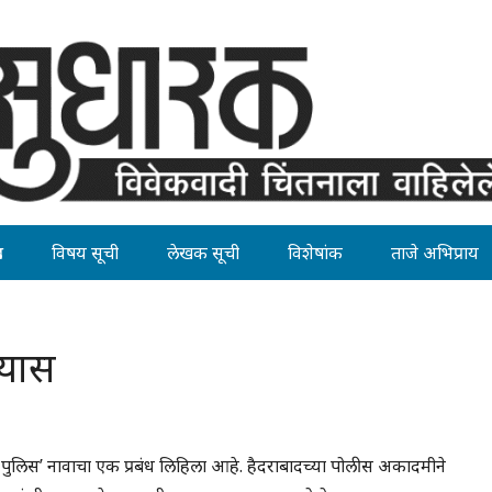
ह
विषय सूची
लेखक सूची
विशेषांक
ताजे अभिप्राय
्यास
य पुलिस’ नावाचा एक प्रबंध लिहिला आहे. हैदराबादच्या पोलीस अकादमीने