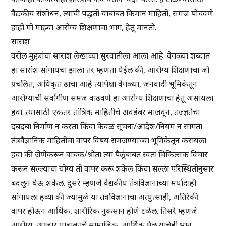
वैद्यकीय संशोधन, त्याची पद्धती यांबाबत किमान माहिती, समज पोचवणे
हाही मी माझ्या आरोग्य शिक्षणाचा भाग, हेतू मानतो.
सारांश
वरील मुद्द्यांचा सारांश लेखाच्या सुरवातीला आला आहे. वेगळ्या शब्दांत
हा सारांश सांगायचा झाला तर म्हणता येईल की, आरोग्य शिक्षणाचा जो
प्रचलित, अधिकृत ढाचा आहे त्यापेक्षा वेगळ्या, जनवादी भूमिकेतून
आरोग्याची सर्वांगीण समज वाढवणे हा आरोग्य शिक्षणाचा हेतू असायला
हवा. त्यासाठी एकतर तांत्रिक माहितीचे अवडंबर माजवून, तज्ज्ञतेचा
दबदबा निर्माण न करता किंवा केवळ सूचना/आदेश/नियम न सांगता
तंत्रवैज्ञानिक माहितीचा वापर विषय समजण्याच्या भूमिकेतून करायला
हवा की जेणेकरून वाचक/श्रोता त्या पैलूंबाबत स्वतः चिकित्सक विचार
करून सल्ल्याचा योग्य तो वापर करू शकेल किंवा सल्ला परिस्थितीनुसार
बदलून घेऊ शकेल. दुसरे म्हणजे वैद्यकीय तंत्रविज्ञानाच्या मर्यादाही
सांगायला हव्या की ज्यामुळे या तंत्रविज्ञानाचा अत्युत्साही, अतिरेकी
वापर होऊन आर्थिक, शारीरिक नुकसान होणे टळेल. तिसरे म्हणजे
आरोग्य, आजार याबाबतचे सामाजिक, आर्थिक पैलू याचेही भान