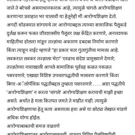
जाते ते बरेचसे असमाधानकारक आहे, त्यामुळे चांगले आरोग्यशिक्षण
करणाऱ्या प्रवाहात भर घालावी या हेतूनेही मी आरोग्यशिक्षण देतो.
अगदी थोडक्यात सांगायचे तर आरोग्याबद्दल त्याच्या सामाजिक पैलूंकडे
दुर्लक्ष करून फक्त जीवशास्त्रीय पैलूंवर लक्ष केंद्रित करणारे, अनावश्यक
माहितीचा डोलारा मांडून तज्ज्ञांचा अकारण दबदबा निर्माण करणारे
किंवा त्याहून वाईट म्हणजे “हा प्रकार फार गुंतागुंतीचा मामला आहे.
लवकरात लवकर तज्ज्ञाला भेटा” एवढाच संदेश प्रामुख्याने देणारे;
तज्ज्ञतेच्या नावाखाली आपले सामाजिक पूर्वग्रह कळत नकळत
पसरवणारे; एखाद्या विशिष्ट उपचारपद्धतीची भलावण करणारे किंवा
बिगर-अॅलोपॅथिक पद्धतीबद्दल तुच्छता पसरवणारे . . . . अशा पद्धतीचे
‘आरोग्यशिक्षण’ न करता ‘चांगले’ आरोग्यशिक्षण करायची माझी इच्छा
असते. अर्थात हे मला कितपत जमते ते माहीत नाही. त्यामुळे
आरोग्यशिक्षणाचा हेतू काय असायला हवा असे या छोट्या लेखात मांडणे
अधिक योग्य होईल.
आरोग्याबाबतची समज वाढवणे
आरोग्यशिक्षणातून आरोग्याबाबतची, त्याच्या विविध पैलूंविषयीची