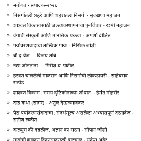
मनोगत - संपादक-२०२६
निसर्गातली शहरे आणि शहरातला निसर्ग - सुलक्षणा महाजन
शाश्वत विकासासाठी जलव्यवस्थापनाचा पुनर्विचार - रश्मी महाजन
वेगाची संस्कृती आणि मानसिक थकवा - अपर्णा दीक्षित
पर्यावरणवादाचा तात्त्विक पाया - निखिल जोशी
बी द चेंज... - विजय तांबे
नद्या जोडताना.. - गिरीश घ. पाटील
हरवत चाललेली माळरानं आणि निसर्गाची लोकडायरी - साहेबराव
राठोड
शाश्वत विकास : समग्र दृष्टिकोनाच्या शोधात - हेमंत मोहरीर
दाह कथा (सागर) - अतुल देऊळगावकर
पैस पर्यावरणसंवादाचा : संदर्भमूल्य असलेला अभ्यासपूर्ण दस्तावेज -
सतीश लळीत
कलयुग की दहलीज, अज्ञान का रास्ता - सोपान जोशी
गावांची शाश्वत विकासाकडची वाटचाल - संकेत अहेर