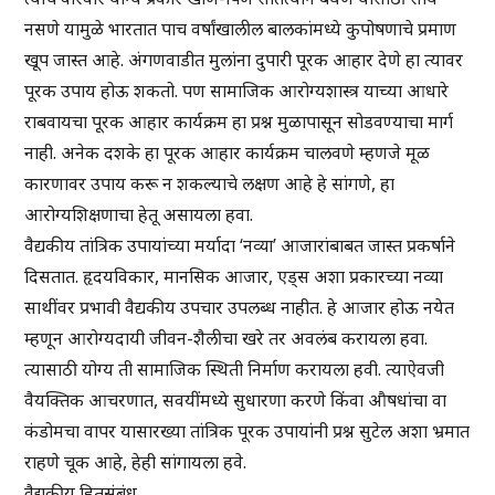
नसणे यामुळे भारतात पाच वर्षांखालील बालकांमध्ये कुपोषणाचे प्रमाण
खूप जास्त आहे. अंगणवाडीत मुलांना दुपारी पूरक आहार देणे हा त्यावर
पूरक उपाय होऊ शकतो. पण सामाजिक आरोग्यशास्त्र याच्या आधारे
राबवायचा पूरक आहार कार्यक्रम हा प्रश्न मुळापासून सोडवण्याचा मार्ग
नाही. अनेक दशके हा पूरक आहार कार्यक्रम चालवणे म्हणजे मूळ
कारणावर उपाय करू न शकल्याचे लक्षण आहे हे सांगणे, हा
आरोग्यशिक्षणाचा हेतू असायला हवा.
वैद्यकीय तांत्रिक उपायांच्या मर्यादा ‘नव्या’ आजारांबाबत जास्त प्रकर्षाने
दिसतात. हृदयविकार, मानसिक आजार, एड्स अशा प्रकारच्या नव्या
साथींवर प्रभावी वैद्यकीय उपचार उपलब्ध नाहीत. हे आजार होऊ नयेत
म्हणून आरोग्यदायी जीवन-शैलीचा खरे तर अवलंब करायला हवा.
त्यासाठी योग्य ती सामाजिक स्थिती निर्माण करायला हवी. त्याऐवजी
वैयक्तिक आचरणात, सवयींमध्ये सुधारणा करणे किंवा औषधांचा वा
कंडोमचा वापर यासारख्या तांत्रिक पूरक उपायांनी प्रश्न सुटेल अशा भ्रमात
राहणे चूक आहे, हेही सांगायला हवे.
वैद्यकीय हितसंबंध