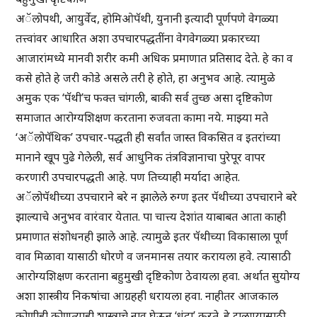
अॅलोपथी, आयुर्वेद, होमिओपॅथी, युनानी इत्यादी पूर्णपणे वेगळ्या
तत्त्वांवर आधारित अशा उपचारपद्धतींना वेगवेगळ्या प्रकारच्या
आजारांमध्ये मानवी शरीर कमी अधिक प्रमाणात प्रतिसाद देते. हे का व
कसे होते हे जरी कोडे असले तरी हे होते, हा अनुभव आहे. त्यामुळे
अमुक एक ‘पॅथी’च फक्त चांगली, बाकी सर्व तुच्छ असा दृष्टिकोण
समाजात आरोग्यशिक्षण करताना रुजवता कामा नये. माझ्या मते
‘अॅलोपॅथिक’ उपचार-पद्धती ही सर्वांत जास्त विकसित व इतरांच्या
मानाने खूप पुढे गेलेली, सर्व आधुनिक तंत्रविज्ञानाचा पुरेपूर वापर
करणारी उपचारपद्धती आहे. पण तिच्याही मर्यादा आहेत.
अॅलोपॅथीच्या उपचाराने बरे न झालेले रुग्ण इतर पॅथीच्या उपचाराने बरे
झाल्याचे अनुभव वारंवार येतात. पा चात्त्य देशांत याबाबत आता काही
प्रमाणात संशोधनही झाले आहे. त्यामुळे इतर पॅथीच्या विकासाला पूर्ण
वाव मिळावा यासाठी धोरणे व जनमानस तयार करायला हवे. त्यासाठी
आरोग्यशिक्षण करताना बहुमुखी दृष्टिकोण ठेवायला हवा. अर्थात सुयोग्य
अशा शास्त्रीय निकषांचा आग्रहही धरायला हवा. नाहीतर आजकाल
कोणीही कोणत्याही शास्त्राचे नाव घेऊन ‘धंदा’ करते. हे टाळण्यासाठी