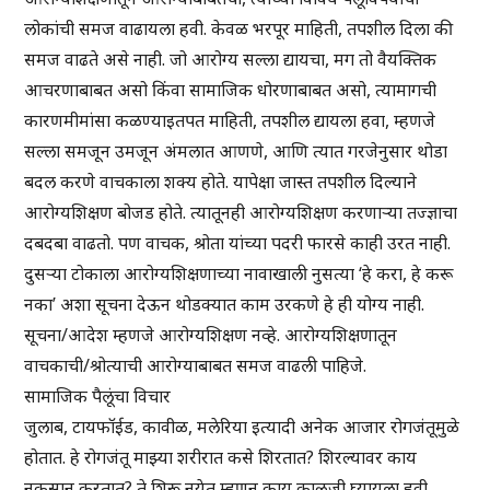
लोकांची समज वाढायला हवी. केवळ भरपूर माहिती, तपशील दिला की
समज वाढते असे नाही. जो आरोग्य सल्ला द्यायचा, मग तो वैयक्तिक
आचरणाबाबत असो किंवा सामाजिक धोरणाबाबत असो, त्यामागची
कारणमीमांसा कळण्याइतपत माहिती, तपशील द्यायला हवा, म्हणजे
सल्ला समजून उमजून अंमलात आणणे, आणि त्यात गरजेनुसार थोडा
बदल करणे वाचकाला शक्य होते. यापेक्षा जास्त तपशील दिल्याने
आरोग्यशिक्षण बोजड होते. त्यातूनही आरोग्यशिक्षण करणाऱ्या तज्ज्ञाचा
दबदबा वाढतो. पण वाचक, श्रोता यांच्या पदरी फारसे काही उरत नाही.
दुसऱ्या टोकाला आरोग्यशिक्षणाच्या नावाखाली नुसत्या ‘हे करा, हे करू
नका’ अशा सूचना देऊन थोडक्यात काम उरकणे हे ही योग्य नाही.
सूचना/आदेश म्हणजे आरोग्यशिक्षण नव्हे. आरोग्यशिक्षणातून
वाचकाची/श्रोत्याची आरोग्याबाबत समज वाढली पाहिजे.
सामाजिक पैलूंचा विचार
जुलाब, टायफॉईड, कावीळ, मलेरिया इत्यादी अनेक आजार रोगजंतूमुळे
होतात. हे रोगजंतू माझ्या शरीरात कसे शिरतात? शिरल्यावर काय
नुकसान करतात? ते शिरू नयेत म्हणून काय काळजी घ्यायला हवी . . .