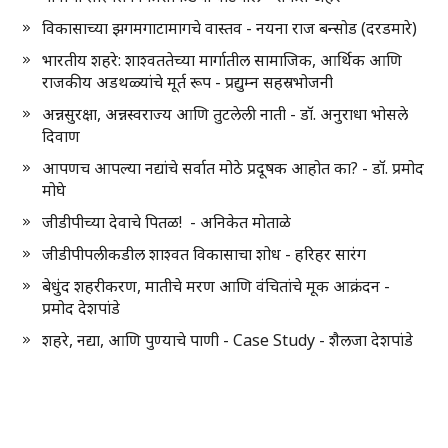
विकासाच्या झगमगाटामागचे वास्तव - नयना राज बन्सोड (दरडमारे)
भारतीय शहरे: शाश्वततेच्या मार्गातील सामाजिक, आर्थिक आणि
राजकीय अडथळ्यांचे मूर्त रूप - प्रद्युम्न सहस्रभोजनी
अन्नसुरक्षा, अन्नस्वराज्य आणि तुटलेली नाती - डॉ. अनुराधा भोसले
दिवाण
आपणच आपल्या नद्यांचे सर्वात मोठे प्रदूषक आहोत का? - डॉ. प्रमोद
मोघे
जीडीपीच्या देवाचे पितळ! - अनिकेत मोताळे
जीडीपीपलीकडील शाश्वत विकासाचा शोध - हरिहर सारंग
बेधुंद शहरीकरण, मातीचे मरण आणि वंचितांचे मूक आक्रंदन -
प्रमोद देशपांडे
शहरे, नद्या, आणि पुण्याचे पाणी - Case Study - शैलजा देशपांडे