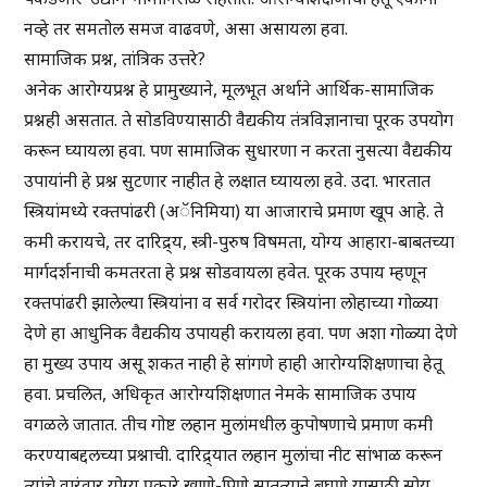
नव्हे तर समतोल समज वाढवणे, असा असायला हवा.
सामाजिक प्रश्न, तांत्रिक उत्तरे?
अनेक आरोग्यप्रश्न हे प्रामुख्याने, मूलभूत अर्थाने आर्थिक-सामाजिक
प्रश्नही असतात. ते सोडविण्यासाठी वैद्यकीय तंत्रविज्ञानाचा पूरक उपयोग
करून घ्यायला हवा. पण सामाजिक सुधारणा न करता नुसत्या वैद्यकीय
उपायांनी हे प्रश्न सुटणार नाहीत हे लक्षात घ्यायला हवे. उदा. भारतात
स्त्रियांमध्ये रक्तपांढरी (अॅनिमिया) या आजाराचे प्रमाण खूप आहे. ते
कमी करायचे, तर दारिद्र्य, स्त्री-पुरुष विषमता, योग्य आहारा-बाबतच्या
मार्गदर्शनाची कमतरता हे प्रश्न सोडवायला हवेत. पूरक उपाय म्हणून
रक्तपांढरी झालेल्या स्त्रियांना व सर्व गरोदर स्त्रियांना लोहाच्या गोळ्या
देणे हा आधुनिक वैद्यकीय उपायही करायला हवा. पण अशा गोळ्या देणे
हा मुख्य उपाय असू शकत नाही हे सांगणे हाही आरोग्यशिक्षणाचा हेतू
हवा. प्रचलित, अधिकृत आरोग्यशिक्षणात नेमके सामाजिक उपाय
वगळले जातात. तीच गोष्ट लहान मुलांमधील कुपोषणाचे प्रमाण कमी
करण्याबद्दलच्या प्रश्नाची. दारिद्र्यात लहान मुलांचा नीट सांभाळ करून
त्यांचे वारंवार योग्य प्रकारे खाणे-पिणे सातत्याने बघणे यासाठी सोय