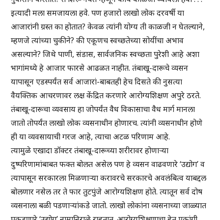
इत्यादी मला समजायला हवे. पण हजारो लाखो लोक दरवर्षी या
आजारांनी ग्रस्त का होतात? केवळ त्यांनी योग्य ती काळजी न घेतल्याने,
म्हणजे त्यांच्या चुकीने? की एकूणच स्वच्छतेच्या सोयींचा अभाव
असल्याने? जिथे पाणी, संडास, सार्वजनिक स्वच्छता पुरेशी आहे अशा
भागांमध्ये हे आजार फारसे आढळत नाहीत. तंबाखू-दारूचे व्यसन
यापासून एडस्पर्यंत सर्व आजारां-बाबतही हेच दिसते की नुसत्या
वैयक्तिक आचरणावर लक्ष केंद्रित करणारे आरोग्यशिक्षण अपुरे ठरते.
तंबाखू-दारूचा व्यवसाय हा जोपर्यंत वैध विकासाचा वैध मार्ग मानला
जातो तोपर्यंत लाखो लोक व्यसनाधीन होणारच. त्यांनी व्यसनाधीन होणे
ही या व्यवसायाची गरज आहे, त्याचा अटळ परिणाम आहे.
त्यामुळे एखादा डॉक्टर तंबाखू-दारूच्या शरीरावर होणाऱ्या
दुष्परिणामांबाबत फक्त बोलत असेल पण हे व्यसन वाढवणारे ‘उद्योग’ व
त्यापासून सरकारला मिळणाऱ्या करावरचे सरकारचे अवलंबित्व याबद्दल
बोलणार नसेल तर ते फार तुटपुंजे आरोग्यशिक्षण होते. त्यातून सर्व दोष
व्यसनाला बळी पडणाऱ्यांकडे जातो. लाखो लोकांना व्यसनाच्या जाळ्यात
पकडणारे ‘उद्योग’ नामानिराळे राहतात. आरोग्यशिक्षणाचा हेतू एकांगी