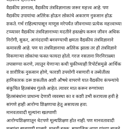
वैद्यकीय ज्ञानाला, वैद्यकीय तंत्रविज्ञानाला जरूर महत्त्व आहे. पण
वैद्यकीय उपायांचा अतिरेक होऊन लोकांचे अकारण नुकसान होऊ
शकते. गर्भ राहिल्यापासून माणूस मरेपर्यंत जीवनाच्या प्रत्येक महत्त्वाच्या
टप्प्यावर वैद्यकीय तंत्रविज्ञानाच्या मदतीने हस्तक्षेप करून जीवन अधिक
निरोगी, सुकर, आनंददायी बनवण्याची क्षमता वैद्यकीय तंत्रविज्ञानाने
कमावली आहे. पण या तंत्रविज्ञानाचा अतिरेक झाला तर ही तंत्रविज्ञाने
विकणाऱ्या लोकांचा फक्त फायदा होतो. गरज नसताना निरनिराळ्या
तपासण्या करणे, त्यातून येणाऱ्या कधी चुकीच्याही रिपोर्टसमुळे आर्थिक
व शारीरिक नुकसान होणे, फारशी उपयोगी नसणारी व तब्येतीला
हानिकारक ठरू शकतील अशी औषधे वापरणे यात वैद्यकीय कंपन्यांचे
संकुचित हितसंबंध गुंतले आहेत. त्यावर मात करून रुग्णांच्या
हितसंबंधांना प्राधान्य देणारी व्यवस्था का व कशी उभी करायला हवी हे
सांगणे हाही आरोग्य शिक्षणाचा हेतू असायला हवा.
मानवतावादी मूल्यांना खतपाणी
आरोग्यशिक्षणातून थेटपणे मूल्यशिक्षण होत नाही. पण मानवतावादी
मूल्यांना खतपाणी घालणे, मानवी हक्क, सामाजिक न्याय यांच्या बाजूने