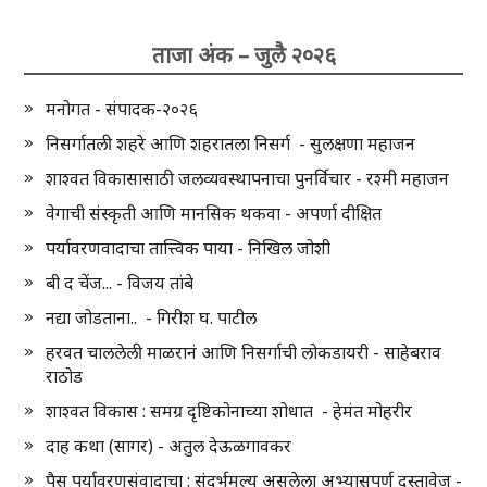
ताजा अंक – जुलै २०२६
मनोगत - संपादक-२०२६
निसर्गातली शहरे आणि शहरातला निसर्ग - सुलक्षणा महाजन
शाश्वत विकासासाठी जलव्यवस्थापनाचा पुनर्विचार - रश्मी महाजन
वेगाची संस्कृती आणि मानसिक थकवा - अपर्णा दीक्षित
पर्यावरणवादाचा तात्त्विक पाया - निखिल जोशी
बी द चेंज... - विजय तांबे
नद्या जोडताना.. - गिरीश घ. पाटील
हरवत चाललेली माळरानं आणि निसर्गाची लोकडायरी - साहेबराव
राठोड
शाश्वत विकास : समग्र दृष्टिकोनाच्या शोधात - हेमंत मोहरीर
दाह कथा (सागर) - अतुल देऊळगावकर
पैस पर्यावरणसंवादाचा : संदर्भमूल्य असलेला अभ्यासपूर्ण दस्तावेज -