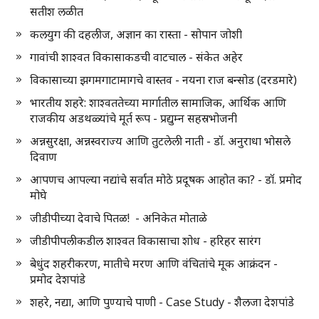
सतीश लळीत
कलयुग की दहलीज, अज्ञान का रास्ता - सोपान जोशी
गावांची शाश्वत विकासाकडची वाटचाल - संकेत अहेर
विकासाच्या झगमगाटामागचे वास्तव - नयना राज बन्सोड (दरडमारे)
भारतीय शहरे: शाश्वततेच्या मार्गातील सामाजिक, आर्थिक आणि
राजकीय अडथळ्यांचे मूर्त रूप - प्रद्युम्न सहस्रभोजनी
अन्नसुरक्षा, अन्नस्वराज्य आणि तुटलेली नाती - डॉ. अनुराधा भोसले
दिवाण
आपणच आपल्या नद्यांचे सर्वात मोठे प्रदूषक आहोत का? - डॉ. प्रमोद
मोघे
जीडीपीच्या देवाचे पितळ! - अनिकेत मोताळे
जीडीपीपलीकडील शाश्वत विकासाचा शोध - हरिहर सारंग
बेधुंद शहरीकरण, मातीचे मरण आणि वंचितांचे मूक आक्रंदन -
प्रमोद देशपांडे
शहरे, नद्या, आणि पुण्याचे पाणी - Case Study - शैलजा देशपांडे