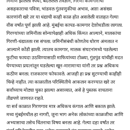
निर्माण झालेली स्पर्धा, बदललेले तंत्रज्ञान, गिरणी कामगारांचा
असहकाराचा पवित्रा, भांडवल गुंतवणुकीचा अभाव, अशा असंख्य
कारणांनी खरे तर या धंद्याची काही काळ होत असलेली वाताहत गेल्या
वीस वर्षांत पूर्ण झाली आहे. मुंबईचा कापड-कामगार देशोधडीला लागला.
गिरण्यांच्या जमिनीला सोन्यापेक्षाही अधिक किंमत आल्याने, मालकांचा
गिरणी-धंद्यातला रस संपला. जमिनीसंबंधी कोणतेच धोरण अंमलात न
आल्याने कोंडी झाली. त्यातच कामगार, मालक संघटनांमध्ये पडलेल्या
फुटीचा फायदा उठविण्यासाठी माफियांच्या टोळ्या, गुंडपुंड यांचीही मदत
घेण्याच्या प्रयत्नांतून घडलेल्या खून-मारामाऱ्या यांनी तर प्रश्न अधिकच
कठीण बनला. राजकारण फोफावले. आजही हा प्रश्न सुटण्याची काहीही
चिन्हे नाहीत. त्या काळातील परिस्थितीचे आकलन करण्यात खरे तर
सर्वांच्याच मोठ्या चुका झाल्या असाव्यात, असे हे पुस्तक वाचताना
तीव्रपणे जाणवत राहते.
या सर्व काळात गिरणगाव मात्र अधिकच कंगाल आणि बकाल झाले.
मध्य मुंबईमधील हा नागरी, जुना भाग अनेक लोकांच्या काळजीचा आणि
अभ्यासाचा तसेच चिंतनाचा विषय बनला आहे. गेल्या दहा वर्षांत तर