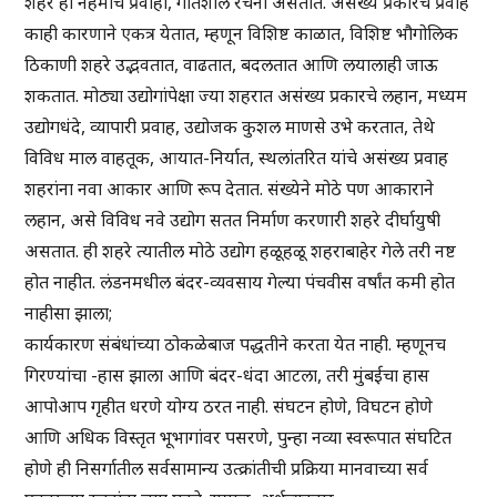
शहरे ही नेहमीच प्रवाही, गतिशील रचना असतात. असंख्य प्रकारचे प्रवाह
काही कारणाने एकत्र येतात, म्हणून विशिष्ट काळात, विशिष्ट भौगोलिक
ठिकाणी शहरे उद्भवतात, वाढतात, बदलतात आणि लयालाही जाऊ
शकतात. मोठ्या उद्योगांपेक्षा ज्या शहरात असंख्य प्रकारचे लहान, मध्यम
उद्योगधंदे, व्यापारी प्रवाह, उद्योजक कुशल माणसे उभे करतात, तेथे
विविध माल वाहतूक, आयात-निर्यात, स्थलांतरित यांचे असंख्य प्रवाह
शहरांना नवा आकार आणि रूप देतात. संख्येने मोठे पण आकाराने
लहान, असे विविध नवे उद्योग सतत निर्माण करणारी शहरे दीर्घायुषी
असतात. ही शहरे त्यातील मोठे उद्योग हळूहळू शहराबाहेर गेले तरी नष्ट
होत नाहीत. लंडनमधील बंदर-व्यवसाय गेल्या पंचवीस वर्षांत कमी होत
नाहीसा झाला;
कार्यकारण संबंधांच्या ठोकळेबाज पद्धतीने करता येत नाही. म्हणूनच
गिरण्यांचा -हास झाला आणि बंदर-धंदा आटला, तरी मुंबईचा हास
आपोआप गृहीत धरणे योग्य ठरत नाही. संघटन होणे, विघटन होणे
आणि अधिक विस्तृत भूभागांवर पसरणे, पुन्हा नव्या स्वरूपात संघटित
होणे ही निसर्गातील सर्वसामान्य उत्क्रांतीची प्रक्रिया मानवाच्या सर्व