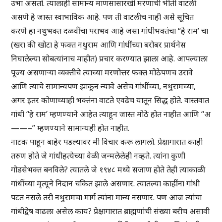
उभा असतो. त्यालाही सामान्य माणसासारखी मरणाची भीती वाटली
असणे हे जास्त स्वाभाविक आहे. पण ती वाटलीच नाही असे सूचित
करणे हा नथुभक्त दळवींचा पराभव आहे जसा गांधीभक्तंचा “हे राम’ चा
(खरा की खोटा हे फक्त नथुराम आणि गांधींच्या बरोबर प्रार्थनेस
निघालेल्या सोबत्यांनाच माहीत) प्रचार करण्यात झाला आहे. आपल्याला
पूज्य असणाऱ्या व्यक्तीचे त्याच्या मरणोत्तर फक्त मोठेपणच उरावे
आणि त्याचे सामान्यपण झाकून न्यावे असेच गांधींच्या, नथुरामच्या,
अगर इतर कोणाच्याही भक्तंना वाटते एवढेच यातून सिद्ध होते. वास्तवात
गांधी “हे राम’ म्हणण्याने आहेत त्याहून जास्त मोठे होत नाहीत आणि “अ
——–” म्हणण्याने सामान्यही होत नाहीत.
नाटक पाहून बाहेर पडल्यावर मी विचार करू लागलो. प्रेक्षागारात काही
तरुण होते जे गांधीहत्येच्या वेळी जन्मलेलेही नव्हते. त्यांना कुणी
गोडसेभक्त बनविले? त्यातले जे १९४८ मध्ये सजाण होते तेही त्याकाळी
गांधींच्या मृत्यूने निदान चकित झाले असणार. त्यातल्या काहींना गांधी
पटत नसले तरी नथुरामचा मार्ग त्यांना मान्य नसणार. पण आज त्यांचा
गांधीद्वेष वाढला असेल काय? प्रेक्षागारात ब्राह्मणांची संख्या बरीच असावी