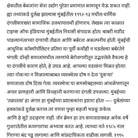
क्षेत्रातील बेकारांना सेवा उद्योग पुरेशा प्रमाणात सामावून घेऊ शकत नाही.
ह्या तथ्यांकडे दुर्लक्ष झाल्यास मुंबईतील १९९२-९३ मधील धार्मिक
दंगलीसारख्या सामाजिक उलथापालथी होणारच. लेखक त्या काळात
टाइम्स ऑफ इंडियाचा मुंबईतील निवासी संपादक होता. बाबरी मशीद
पाडल्यानंतरच्या दंग्यांची तीव्रता आणि बर्बरता अकल्पनीय होती. मुंबईची
आधुनिक कॉस्मॉपॉलिटन प्रतिमा या पूर्वी कधीही न घडलेल्या बर्बरतेने
भंगली. दोन्ही समाजांमधील तरुणांचे बेरोजगारीतून उद्भवलेले वैफल्य हे
या दंगलींचे कारण होते, हे उघड आहे. आपल्या वडलांना मिळत होत्या
तशा नोकऱ्या न मिळाल्याबाबत व्यवस्थेला दोष न देता ‘दुसऱ्या’
समाजाला दोष दिला गेला. व्यवस्थेचा या समस्येबद्दलच्या आंधळेपणातून
अपार प्राणहानी आणि वित्तहानी करणाऱ्या दंगली उपजल्या. मुंबईच्या
‘तळातला’ हा अंगार हा मुंबईच्या प्रशासकांना इशारा होता —- दुर्बलांच्या
हक्कांकडे दुर्लक्ष कराल तर वणवा पुन्हा सहजी भडकू शकेल.
आणि हे सुटे उदाहरण नाही. जॅन ब्रेमन हा उप समाजशास्त्रज्ञ अनेक वर्षे
गुजरातेतील कामगारांचा अभ्यास करत आहे. त्याच्या मते १९८५ नंतर
गिरण्या बंद पडू लागल्या आणि सांप्रदायिकता वाढीला लागली. १९९५