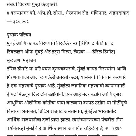
संबंधी विवरण पुन्हा केव्हातरी.
४ वसन्तनगर को. ऑप. हौ. सोसा., भैरवनाथ रोड, मणिनगर, अहमदाबाद
— ३८० ००८
पुस्तक परिचय
मुंबई आणि कापड गिरण्यांचे विरलेले वस्त्र [रिपिंग द फॅब्रिक : द
डिक्लाइन ऑफ मुंबई अँड इट्स मिल्स, लेखक — डॅरिल डिमाँट]
सुलक्षणा महाजन
डॅरिल डीमाँट या प्रतिथयश वृतपत्रकाराचे, मुंबई कापड गिरण्यांना आणि
गिरणगावाला आज लागलेली उतरती कळा, यासंबंधीचे विवेचन करणारे
हे एक महत्त्वाचे पुस्तक आहे. मुंबईला जागतिक महत्त्वाची व्यापारनगरी
हे पद मिळवून दिले दोन उद्योगांनी. एक आहे बंदर उद्योग आणि दुसरा
आधुनिक औद्योगिक क्रांतीचा पाया घालणारा कापड उद्योग. या गोष्टींमुळे
विसाव्या शतकात, ब्रिटिश राजवट असतानाच, मुंबईला भारतातील
आर्थिक राजधानीचा दर्जा प्राप्त झाला. स्वातंत्र्यानंतरच्या पंचवीस तीस
वर्षानंतरही मुंबईचे हे आर्थिक स्थान अबाधित राहिले होते; पण १९७०