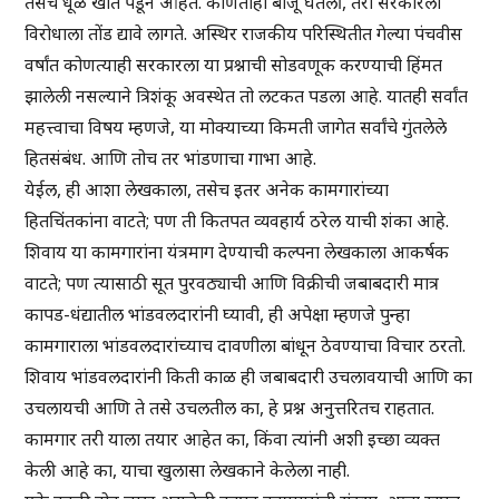
तसेच धूळ खात पडून आहेत. कोणतीही बाजू घेतली, तरी सरकारला
विरोधाला तोंड द्यावे लागते. अस्थिर राजकीय परिस्थितीत गेल्या पंचवीस
वर्षांत कोणत्याही सरकारला या प्रश्नाची सोडवणूक करण्याची हिंमत
झालेली नसल्याने त्रिशंकू अवस्थेत तो लटकत पडला आहे. यातही सर्वांत
महत्त्वाचा विषय म्हणजे, या मोक्याच्या किमती जागेत सर्वांचे गुंतलेले
हितसंबंध. आणि तोच तर भांडणाचा गाभा आहे.
येईल, ही आशा लेखकाला, तसेच इतर अनेक कामगारांच्या
हितचिंतकांना वाटते; पण ती कितपत व्यवहार्य ठरेल याची शंका आहे.
शिवाय या कामगारांना यंत्रमाग देण्याची कल्पना लेखकाला आकर्षक
वाटते; पण त्यासाठी सूत पुरवठ्याची आणि विक्रीची जबाबदारी मात्र
कापड-धंद्यातील भांडवलदारांनी घ्यावी, ही अपेक्षा म्हणजे पुन्हा
कामगाराला भांडवलदारांच्याच दावणीला बांधून ठेवण्याचा विचार ठरतो.
शिवाय भांडवलदारांनी किती काळ ही जबाबदारी उचलावयाची आणि का
उचलायची आणि ते तसे उचलतील का, हे प्रश्न अनुत्तरितच राहतात.
कामगार तरी याला तयार आहेत का, किंवा त्यांनी अशी इच्छा व्यक्त
केली आहे का, याचा खुलासा लेखकाने केलेला नाही.