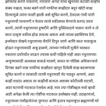
झोपमोड करणे नाकारणे, नारायण आपटे यांचा खुनाच्या कटाशी काहीच
संबंध नव्हता, फक्त बडगे यांनी माफीचा साक्षीदार बनून खोटी साक्ष
दिल्यामुळे त्यांना फाशी झाली असे सूचित करणे, देवदास गांधी यांनी
नथुरामची परवानगी न घेताच त्याचे वकीलपत्र घेण्याचे कागद तयार
करणे, त्यांनी नथुरामच्या हुषारीने आणि युक्तिवादाने भारून जाणे व तो
स्वतः उत्कृष्ट वकील होऊ शकला असता असे त्याला प्रशस्तिपत्र देणे,
इन्स्पेक्टर शेखचे नथुरामच्या धैर्याने दिपून जाणे आणि स्वतः भावाकुल
होऊन नथुरामसाठी अश्रु ढाळणे, त्याच्या गर्भवती मुलीने चालवत
नसताना दर्यापर्यंत जाऊन ज्याला कधी पाहिले नाही अशा नथुरामच्या
आयुष्यासाठी अल्लाला साकडे घालणे, सावंत या पोलिस अधिकाऱ्याने
दिगंबर बडगे यास माफीचा साक्षीदार म्हणून दिलेली साक्ष बदलण्यास
सूचित करणे व त्यासाठी त्याची नथुरामशी भेट घडवून आणणे, अशा
काही धादांत असत्य तर काहीची सत्यता अशक्य कोटीतली वाटावी,
अशा घटनांची नाटकात रेलचेल आहे. मात्र ज्या गोष्टींबद्दल चर्चा व्हावी
अशी अपेक्षा केली त्या गोष्टींचा नाटकात उल्लेखच नाही. उदाहरणार्थ,
नथुरामला गांधीहत्येनंतर पुण्यात आणि इतरत्र महाराष्ट्रात ब्राह्मणांची घरे