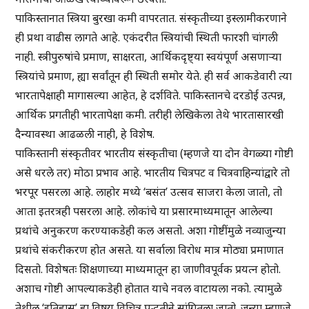
पाकिस्तानात स्त्रिया बुरखा कमी वापरतात. संस्कृतीच्या इस्लामीकरणाने
ही प्रथा वाढीस लागते आहे. एकंदरीत स्त्रियांची स्थिती फारशी चांगली
नाही. स्त्रीपुरुषांचे प्रमाण, साक्षरता, आर्थिकदृष्ट्या स्वयंपूर्ण असणाऱ्या
स्त्रियांचे प्रमाण, ह्या सर्वांतून ही स्थिती समोर येते. ही सर्व आकडेवारी त्या
भारतापेक्षाही मागासल्या आहेत, हे दर्शविते. पाकिस्तानचे दरडोई उत्पन्न,
आर्थिक प्रगतीही भारतापेक्षा कमी. तरीही लेखिकेला तेथे भारतासारखी
दैन्यावस्था आढळली नाही, हे विशेष.
पाकिस्तानी संस्कृतीवर भारतीय संस्कृतीचा (म्हणजे या दोन वेगळ्या गोष्टी
असे धरले तर) मोठा प्रभाव आहे. भारतीय चित्रपट व चित्रवाहिन्यांद्वारे तो
भरपूर पसरला आहे. लाहोर मध्ये ‘बसंत’ उत्सव साजरा केला जातो, तो
आता इतरत्रही पसरला आहे. लोकांचे या प्रसारमाध्यमातून आलेल्या
प्रथांचे अनुकरण करण्याकडेही कल असतो. अशा गोष्टींमुळे नव्याजुन्या
प्रथांचे संकरीकरण होत असते. या सर्वाला विरोध मात्र मोठ्या प्रमाणात
दिसतो. विशेषतः शिक्षणाच्या माध्यमातून हा जाणीवपूर्वक प्रयत्न होतो.
अशाच गोष्टी आपल्याकडेही होतात याचे नवल वाटायला नको. त्यामुळे
तेथील ‘इतिहास’ हा विषय विचित्र पद्धतीने सांगितला जातो. जुन्या म्हणजे