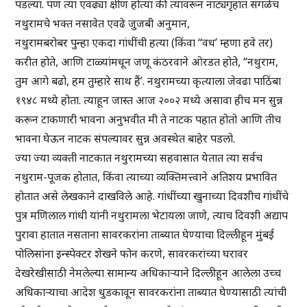
पडल्या. पण त्या एवढ्या क्षीण होत्या की त्यावरून नाट्यगृहात सगळेच
नथुरामचे भक्त नसावेत एवढे जुजबी अनुमान,
नथुरामबरोबर पुन्हा एकदा गांधींची हत्या (किंवा “वध’ म्हणा हवे तर)
करीत होते, आणि टाळ्यांमधून जणू कंठरवाने ओरडत होते, “नथुराम,
तुम आगे बढो, हम तुम्हारे साथ हैं’. नथुरामच्या कृत्याला जेवढा पाठिंबा
१९४८ मध्ये होता. त्याहून जास्त आज २००२ मध्ये असावा हीच मन सुन्न
करून टाकणारी भावना अनुभवीत मी ते नाटक पहात होतो आणि तीच
भावना घेऊन नाटक संपल्यावर सुन्न अवस्थेत बाहेर पडलो.
ज्या ज्या व्यक्ती नाटकात नथुरामच्या सहवासात येतात त्या सर्वच
नथुराम-पूजक होतात, किंवा त्याच्या व्यक्तिमत्त्वाने अतिशय प्रभावित
होतात असे लेखकाने दाखविले आहे. गांधींच्या खुनाच्या दिवशीच गांधींचे
पुत्र मणिलाल गांधी यांनी नथुरामला भेटायला जाणे, त्याच दिवशी अद्याप
पुरावा हातात नसताना सावरकरांना ताब्यात घेण्याचा दिल्लीहून मुंबई
पोलिसांना इन्स्पेक्टर शेखने फोन करणे, सावरकरांच्या घरावर
देखरेखीसाठी नेमलेल्या सामान्य अधिकाऱ्याने दिल्लीहून आलेला उच्च
अधिकाऱ्याचा आदेश धुडकावून सावरकरांना ताब्यात घेण्यासाठी त्यांची