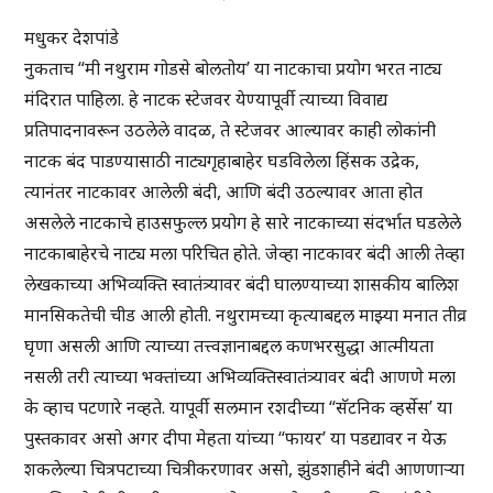
मधुकर देशपांडे
नुकताच “मी नथुराम गोडसे बोलतोय’ या नाटकाचा प्रयोग भरत नाट्य
मंदिरात पाहिला. हे नाटक स्टेजवर येण्यापूर्वी त्याच्या विवाद्य
प्रतिपादनावरून उठलेले वादळ, ते स्टेजवर आल्यावर काही लोकांनी
नाटक बंद पाडण्यासाठी नाट्यगृहाबाहेर घडविलेला हिंसक उद्रेक,
त्यानंतर नाटकावर आलेली बंदी, आणि बंदी उठल्यावर आता होत
असलेले नाटकाचे हाउसफुल्ल प्रयोग हे सारे नाटकाच्या संदर्भात घडलेले
नाटकाबाहेरचे नाट्य मला परिचित होते. जेव्हा नाटकावर बंदी आली तेव्हा
लेखकाच्या अभिव्यक्ति स्वातंत्र्यावर बंदी घालण्याच्या शासकीय बालिश
मानसिकतेची चीड आली होती. नथुरामच्या कृत्याबद्दल माझ्या मनात तीव्र
घृणा असली आणि त्याच्या तत्त्वज्ञानाबद्दल कणभरसुद्धा आत्मीयता
नसली तरी त्याच्या भक्तांच्या अभिव्यक्तिस्वातंत्र्यावर बंदी आणणे मला
के व्हाच पटणारे नव्हते. यापूर्वी सलमान रशदीच्या “सॅटनिक व्हर्सेस’ या
पुस्तकावर असो अगर दीपा मेहता यांच्या “फायर’ या पडद्यावर न येऊ
शकलेल्या चित्रपटाच्या चित्रीकरणावर असो, झुंडशाहीने बंदी आणणाऱ्या