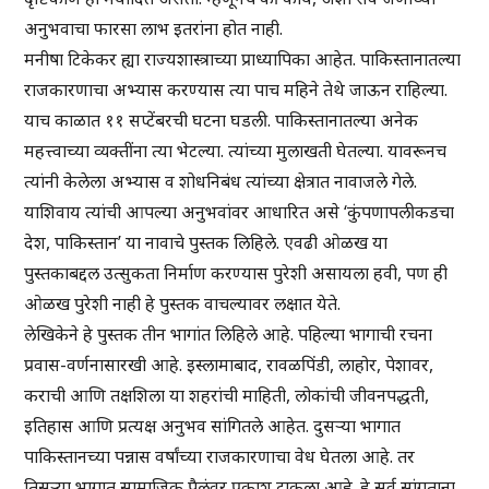
अनुभवाचा फारसा लाभ इतरांना होत नाही.
मनीषा टिकेकर ह्या राज्यशास्त्राच्या प्राध्यापिका आहेत. पाकिस्तानातल्या
राजकारणाचा अभ्यास करण्यास त्या पाच महिने तेथे जाऊन राहिल्या.
याच काळात ११ सप्टेंबरची घटना घडली. पाकिस्तानातल्या अनेक
महत्त्वाच्या व्यक्तींना त्या भेटल्या. त्यांच्या मुलाखती घेतल्या. यावरूनच
त्यांनी केलेला अभ्यास व शोधनिबंध त्यांच्या क्षेत्रात नावाजले गेले.
याशिवाय त्यांची आपल्या अनुभवांवर आधारित असे ‘कुंपणापलीकडचा
देश, पाकिस्तान’ या नावाचे पुस्तक लिहिले. एवढी ओळख या
पुस्तकाबद्दल उत्सुकता निर्माण करण्यास पुरेशी असायला हवी, पण ही
ओळख पुरेशी नाही हे पुस्तक वाचल्यावर लक्षात येते.
लेखिकेने हे पुस्तक तीन भागांत लिहिले आहे. पहिल्या भागाची रचना
प्रवास-वर्णनासारखी आहे. इस्लामाबाद, रावळपिंडी, लाहोर, पेशावर,
कराची आणि तक्षशिला या शहरांची माहिती, लोकांची जीवनपद्धती,
इतिहास आणि प्रत्यक्ष अनुभव सांगितले आहेत. दुसऱ्या भागात
पाकिस्तानच्या पन्नास वर्षांच्या राजकारणाचा वेध घेतला आहे. तर
तिसऱ्या भागात सामाजिक पैलूंवर प्रकाश टाकला आहे. हे सर्व सांगताना