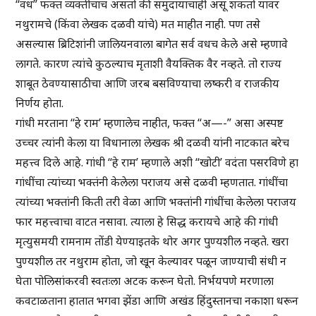
“वध” फक्त व्यक्तीचाच असतो की समुदायाचाही असू शकतो यावर
नथुरामचे (किंवा लेखक दळवी यांचे) मत माहीत नाही. पण तसे
असल्यास ब्रिटिशांनी जालियनवाला बागेत सर्व वधच केले असे म्हणावे
लागते. कारण त्यांचे कुठल्याच मृताशी वैयक्तिक वैर नव्हते. तो राज्य
शाबूत ठेवण्यासाठीचा आणि जरब बसविण्याचा लष्करी व राजकीय
निर्णय होता.
गांधी मरताना “हे राम’ म्हणालेच नाहीत, फक्त “अ—-” असा अस्पष्ट
उच्चर त्यांनी केला या विधानाला लेखक श्री दळवी यांनी नाटकात बरेच
महत्त्व दिले आहे. गांधी “हे राम’ म्हणाले अशी “खोटी’ वदंता पसरविणे हा
गांधींचा त्यांच्या भक्तंनी केलेला पराजय असे दळवी म्हणतात. गांधींचा
त्यांच्या भक्तांनी किती तरी वेळा आणि भक्तांनी गांधींचा केलेला पराजय
फार महत्त्वाचा वाटत नसावा. त्याला हे सिद्ध करायचे आहे की गांधी
मृत्युसमयी रामनाम तोंडी येण्याइतके थोर अगर पुण्यशील नव्हते. खरा
पुण्यशील तर नथुराम होता, जो खून केल्यावर पळून जाण्याची संधी न
घेता पोलिसांकरवी स्वतःला अटक करून घेतो. निर्भयपणे मरणाला
कवटाळताना हातात भगवा झेंडा आणि अखंड हिंदुस्तानचा नकाशा धरून