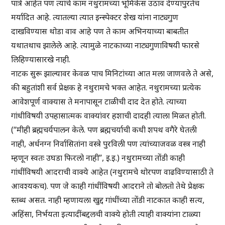
पात्रे आहेत पण त्यांचे काम नथुरामच्या भूमिकेस उठाव देण्यापुरतेच
मर्यादित आहे. त्यातल्या त्यात इन्स्पेक्टर शेख यांना नाट्यगुण
दाखविण्यास थोडा वाव आहे पण ते काम अभिनयाच्या बाबतीत
यथातथाच झालेले आहे. त्यामुळे नाटकाच्या नाट्यगुणाविषयी फारसे
लिहिण्यासारखे नाही.
नाटक सुरू झाल्यावर केवळ पाच मिनिटांच्या आत मला जाणवले ते असे,
की बहुतांशी सर्व प्रेक्षक हे नथुरामचे भक्त आहेत. नथुरामच्या प्रत्येक
आवेशपूर्ण वाक्यास ते मनापासून टाळीची दाद देत होते. त्याच्या
गांधीविषयी उपहासात्मक वाक्यांवर हशाची दादही त्याला मिळत होती.
(“मीही ब्रह्मचर्यपालन केले. पण ब्रह्मचर्याची कधी शपथ वगैरे घेतली
नाही, अर्धनग्न निर्वासितांना वस्त्रे पुरविली पण त्यांच्याजवळ वस्त्र नाही
म्हणून स्वतः उघडा फिरलो नाही”, इ.इ.) नथुरामच्या तोंडी काही
गांधींविषयी आदराची वाक्ये आहेत (नथुरामचे थोरपण वाढविण्यासाठी ते
आवश्यकच). पण जे काही गांधींविषयी आदराने तो बोलतो तेथे प्रेक्षक
स्तब्ध असत. नाही म्हणायला खुद्द गांधींच्या तोंडी नाटकात काही सत्य,
अहिंसा, निर्भयता इत्यादींबद्दलची वाक्ये होती त्याही वाक्यांना टाळ्या