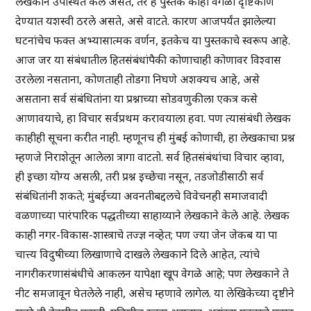
लेखकाने उपस्थित केले असते, तर हे पुस्तक काही वेगळा दृष्टिकोण
देण्यात यशस्वी ठरले असते, असे वाटते. कारण आजपर्यंत झालेल्या
घटनांचेच फक्त अभ्यासात्मक वर्णन, इतकेच या पुस्तकाचे स्वरूप आहे.
आज जर या संबंधातील हितसंबंधांपैकी कोणाचाही कोणावर विश्वास
उरलेला नसताना, कोणताही तोडगा निघणे अशक्यच आहे, असे
असताना सर्व संबंधितांना या प्रश्नाच्या सोडवणुकीला एकत्र कसे
आणावयाचे, हा विचार सर्वप्रथम करावयाला हवा. पण त्यासंबंधी लेखक
काहीही सूचना करीत नाही. म्हणूनच ही मुंबई कोणाची, हा लेखकाचा प्रश्न
म्हणजे निराशेतून आलेला त्रागा वाटतो. सर्व हितसंबंधांचा विचार व्हावा,
ही इच्छा योग्य असली, तरी प्रश्न इच्छेचा नसून, तडजोडीसाठी सर्व
संबंधितांनी शकते; मुंबईच्या अवनतीबद्दलचे विवेचनही समाजवादी
वळणाच्या पारंपारिक पद्धतीच्या साहाय्याने लेखकाने केले आहे. लेखक
काही नगर-विकास-शास्त्राचे तज्ज्ञ नव्हेत; पण ज्या जेन जेकब या पा
चात्त्य विदुषीच्या लिखाणाचे दाखले लेखकाने दिले आहेत, त्यांचे
नागरीकरणासंबंधीचे आकलन यापेक्षा खूप वेगळे आहे; पण लेखकाने ते
नीट समजावून घेतलेले नाही, असेच म्हणावे लागेल. या लेखिकेच्या दृष्टीने