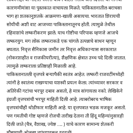
कारणमीमांसा या पुस्तकात वाचायला मिळते. पाकिस्तानातील बराचसा
भाग हा शतकानुशतके आक्रमणा-खाली असायचा. भारतात शिरायची
सोयीची अशी वाट आजच्या पाकिस्तानातूनच होती. त्यामुळे तेथील
रहिवाशांचे लष्करीकरण झाले. याच गोष्टीचा परिपाक म्हणजे आजचे
लष्करयुग. मग लोक लष्कराकडे एक चांगले उत्पन्नाचे साधन म्हणून
बघतात. निवृत्त सैनिकास जमीन तर निवृत्त अधिकाऱ्यास सरकारात
(नोकरशाहीत व राजकीयरीत्या), शैक्षणिक क्षेत्रात उच्च पदे दिली जातात.
त्यामुळे लष्कराला प्रतिष्ठाही मिळाली आहे.
पाकिस्तानातली वृत्तपत्रे बऱ्यापैकी स्वतंत्र आहेत. लष्करी राजवटींमध्येही
त्यांनी हे स्वातंत्र्य राखण्याचा यशस्वी प्रयत्न केला. त्यांच्यावर सरकार व
अतिरेकी गटांचा भरपूर दबाव असतो, हे मात्र सांगायला नको. लेखिकेने
इंग्रजी वृत्तपत्रांची भरपूर माहिती दिली आहे. त्याबरोबरच भाषिक
वृत्तपत्रांचीही थोडीफार माहिती आहे. या वृत्तपत्रात भडक मजकूर असतो.
पण गमतीची गोष्ट म्हणजे रोजची तारीख देताना ती हिंदू महिन्यांनुसारही
दिली जाते (चैत्र, वैशाख, ज्येष्ठ ….. ) याचे कारण सामान्य शेतकरी
मौसमाची ओळख त्यांच्यावरून ठरवतो!