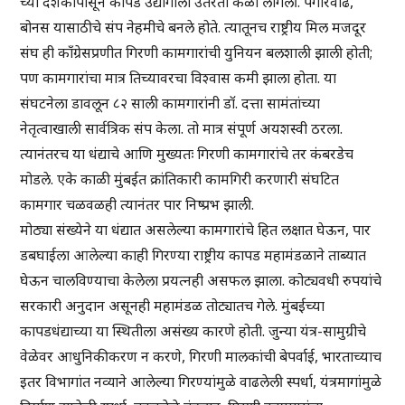
च्या दशकापासून कापड उद्योगाला उतरती कळा लागली. पगारवाढ,
बोनस यासाठीचे संप नेहमीचे बनले होते. त्यातूनच राष्ट्रीय मिल मजदूर
संघ ही काँग्रेसप्रणीत गिरणी कामगारांची युनियन बलशाली झाली होती;
पण कामगारांचा मात्र तिच्यावरचा विश्वास कमी झाला होता. या
संघटनेला डावलून ८२ साली कामगारांनी डॉ. दत्ता सामंतांच्या
नेतृत्वाखाली सार्वत्रिक संप केला. तो मात्र संपूर्ण अयशस्वी ठरला.
त्यानंतरच या धंद्याचे आणि मुख्यतः गिरणी कामगारांचे तर कंबरडेच
मोडले. एके काळी मुंबईत क्रांतिकारी कामगिरी करणारी संघटित
कामगार चळवळही त्यानंतर पार निष्प्रभ झाली.
मोठ्या संख्येने या धंद्यात असलेल्या कामगारांचे हित लक्षात घेऊन, पार
डबघाईला आलेल्या काही गिरण्या राष्ट्रीय कापड महामंडळाने ताब्यात
घेऊन चालविण्याचा केलेला प्रयत्नही असफल झाला. कोट्यवधी रुपयांचे
सरकारी अनुदान असूनही महामंडळ तोट्यातच गेले. मुंबईच्या
कापडधंद्याच्या या स्थितीला असंख्य कारणे होती. जुन्या यंत्र-सामुग्रीचे
वेळेवर आधुनिकीकरण न करणे, गिरणी मालकांची बेपर्वाई, भारताच्याच
इतर विभागांत नव्याने आलेल्या गिरण्यांमुळे वाढलेली स्पर्धा, यंत्रमागांमुळे