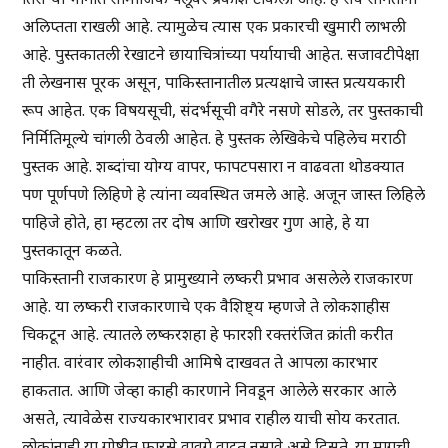
अलिप्तता राखली आहे. त्यामुळेच त्यास एक प्रकारची खुमारी लाभली
आहे. पुस्तकातली रेखाटने छायाचित्रांच्या पर्यायाची आहेत. सजावटीपेक्षा
ती लेखनास पूरक असून, पाकिस्तानातील प्रत्यक्षाचे जास्त प्रत्ययकारी
रूप आहेत. एक विषयसूची, संदर्भसूची वगैरे नसणे सोडले, तर पुस्तकाची
निर्मितिमूल्ये चांगली ठेवली आहेत. हे पुस्तक लेखिकेचे पहिलेच मराठी
पुस्तक आहे. शब्दांचा योग्य वापर, फापटपसारा न वाढवता थोडक्यात
पण पूर्णपणे लिहिणे हे त्यांना व्यवस्थित जमले आहे. अजून जास्त लिहिले
पाहिजे होते, हा म्हटला तर दोष आणि खरोखर गुण आहे, हे या
पुस्तकातून कळते.
पाकिस्तानी राजकारण हे प्रामुख्याने लष्करी प्रभाव असलेले राजकारण
आहे. या लष्करी राजकारणाचे एक वैशिष्ट्य म्हणजे ते लोकशाहीस
चिकटून आहे. त्यातले लष्करशहा हे फारशी रक्तरंजित क्रांती करीत
नाहीत. वारंवार लोकशाहीची आमिषे दाखवत ते आपला कारभार
हाकतात. आणि जेव्हा काही कारणाने निवडून आलेले सरकार आले
असते, त्यावेळेस राज्यकारभारावर प्रभाव राहील याची सोय करतात.
लोकांनाही या गोष्टीत फारसे वावगे वाटत नसावे असे दिसते. या मागची