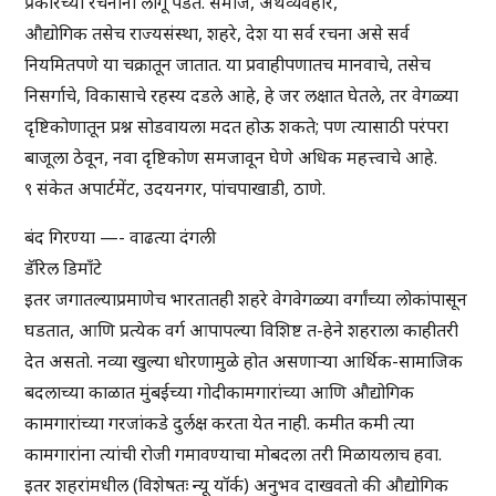
प्रकारच्या रचनांना लागू पडते. समाज, अर्थव्यवहार,
औद्योगिक तसेच राज्यसंस्था, शहरे, देश या सर्व रचना असे सर्व
नियमितपणे या चक्रातून जातात. या प्रवाहीपणातच मानवाचे, तसेच
निसर्गाचे, विकासाचे रहस्य दडले आहे, हे जर लक्षात घेतले, तर वेगळ्या
दृष्टिकोणातून प्रश्न सोडवायला मदत होऊ शकते; पण त्यासाठी परंपरा
बाजूला ठेवून, नवा दृष्टिकोण समजावून घेणे अधिक महत्त्वाचे आहे.
९ संकेत अपार्टमेंट, उदयनगर, पांचपाखाडी, ठाणे.
बंद गिरण्या —- वाढत्या दंगली
डॅरिल डिमाँटे
इतर जगातल्याप्रमाणेच भारतातही शहरे वेगवेगळ्या वर्गांच्या लोकांपासून
घडतात, आणि प्रत्येक वर्ग आपापल्या विशिष्ट त-हेने शहराला काहीतरी
देत असतो. नव्या खुल्या धोरणामुळे होत असणाऱ्या आर्थिक-सामाजिक
बदलाच्या काळात मुंबईच्या गोदीकामगारांच्या आणि औद्योगिक
कामगारांच्या गरजांकडे दुर्लक्ष करता येत नाही. कमीत कमी त्या
कामगारांना त्यांची रोजी गमावण्याचा मोबदला तरी मिळायलाच हवा.
इतर शहरांमधील (विशेषतः न्यू यॉर्क) अनुभव दाखवतो की औद्योगिक