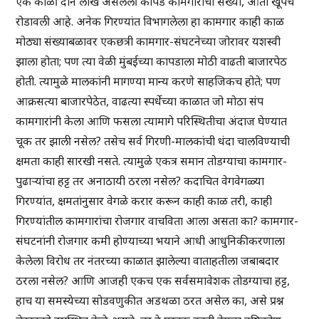
एके काळी दोन लाख असलेली कापड कामगारांची संख्या, आता खूपच
रोडावली आहे. अनेक गिरण्यांत विभागलेला हा कामगार काही काळ
मोठ्या संख्याबळावर एकछत्री कामगार-संघटनेच्या जोरावर यशस्वी
झाला होता; पण त्या वेळी मुंबईच्या कापडाला मोठी वाढती बाजारपेठ
होती. त्यामुळे मालकांनी मागण्या मान्य करणे साहजिकच होते; पण
आक्रसत्या बाजारपेठेत, वाढत्या स्पर्धेच्या काळात जो मोठा संप
कामगारांनी केला आणि फसला त्यामागे परिस्थितीचा अंदाज घेण्यात
चूक तर झाली नसेल? तसेच सर्व गिरणी-मालकांची धंदा चालविण्याची
क्षमता काही सारखी नसते. त्यामुळे एकत्र समान तोडग्याचा कामगार-
पुढाऱ्यांचा हट्ट तर अनाठायी ठरला नसेल? कदाचित वेगवेगळ्या
गिरण्यांत, क्षमतांनुसार वेगळे करार करून काही काळ तरी, काही
गिरण्यांतील कामगारांचा रोजगार वाचविता आला असता का? कामगार-
संघटनांनी रोजगार कमी होण्याच्या भयाने आधी आधुनिकीकरणाला
केलेला विरोध तर नंतरच्या काळात झालेल्या वाताहतीला जबाबदार
ठरला नसेल? आणि आजही एकच एक सर्वसमावेशक तोडग्याचा हट्ट,
हाच या समस्येच्या सोडवणुकीत अडथळा ठरत असेल का, असे प्रश्न