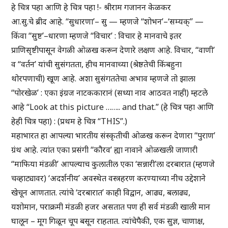
हे चित्र पहा आणि हे चित्र पहा !- श्रीराम गजानन केळकर
आ.सु.चे ब्रीद आहे. “सुधारणा’– सु — म्हणजे “शोभन’–‘सम्यक्” —
किंवा “सुष्ट’–धारणा म्हणजे “विचार’ : विचार हे मानवाचे इतर
प्राणिसृष्टीपासून वेगळी ओळख करून देणारे लक्षण आहे. विचार, “वाणी’
व “वर्तन’ यांची सुसंगतता, हीच मानवाच्या (श्रेष्ठतेची किंबहुना
थोरपणाची) खूण आहे. अशा सुसंगततेचा अभाव म्हणजे तो झाला
“पोरखेळ’ : एका इंग्रज नाटककारानं (सध्या नाव आठवत नाही) म्हटले
आहे “Look at this picture …….. and that.” (हे चित्र पहा आणि
हेही चित्र पहा) : (प्रथम हे चित्र “THIS”.)
महाभारत हा आपल्या भारतीय संस्कृतीची ओळख करून देणारा “पुराण’
ग्रंथ आहे. त्यांत एका प्रसंगी “कौरव’ ह्या नावाने ओळखली जाणारी
“माफिया मंडळी’ आपल्याच कुलातील एका ‘सन्नारी’ला दरबारात (म्हणजे
चव्हाट्यावर) ‘अदर्शनीय’ अवस्थेत वस्त्रहरण करण्याच्या नीच उद्देशाने
खेचून आणतात. त्यांचे ‘दरबारात’ काही विद्वान, आढ्य, बलाढ्य,
यशोमान, पराक्रमी मंडळी हजर असतात पण ही सर्व मंडळी खाली मान
घालून – मूग गिळून चूप बसून राहतात. त्यांचेपैकी, एक सुज्ञ, चाणाक्ष,