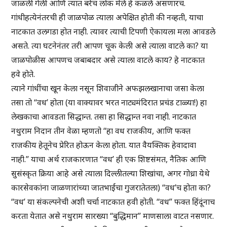
जाळली गेली आणि त्यात बरेच लोक मेले हे कळले असणारच.
गांधीहत्येनंतरची ही जाळपोळ त्याला अपेक्षित होती की नव्हती, याचा
नाटकात उलगडा होत नाही. त्यावर त्याची टिपणी ऐकायला मला आवडले
असते. त्या घटनेनंतर तरी आपण चूक केली असे त्याला वाटले का? या
जाळपोळीस आपणच जबाबदार असे त्याला वाटले काय? हे नाटकात
हवे होते.
त्याने गांधींचा खून केला नसून शिवाजीने अफझलखानाचा जसा केला
तसा तो “वध’ होता (या वाक्यावर भरत नाट्यमंदिरात प्रचंड टाळ्या!) हा
लेखकाचा आवडता सिद्धान्त. तसा हा सिद्धान्त नवा नाही. नाटकात
नथुराम निदान तीन वेळा म्हणतो “हा वध राजकीय, आणि फक्त
राजकीय हेतूनेच प्रेरित होऊन केला होता. यात वैयक्तिक हेवादावा
नाही.” याचा अर्थ राजकारणात “वध’ ही एक शिष्टसंमत, नैतिक आणि
सुसंस्कृत क्रिया आहे असे त्याला दिल्लीतल्या शिखांचा, अगर गोध्रा येथे
कारसेवकांना जाळणारांच्या जातभाईंचा गुजरातेतला) “वध’च होता का?
“वध’ या संकल्पनेची अशी चर्चा नाटकात हवी होती. “वध” फक्त हिंदूंनाच
करता येतात असे नथुराम सारख्या “बुद्धिमान” माणसाला वाटत नसणार.