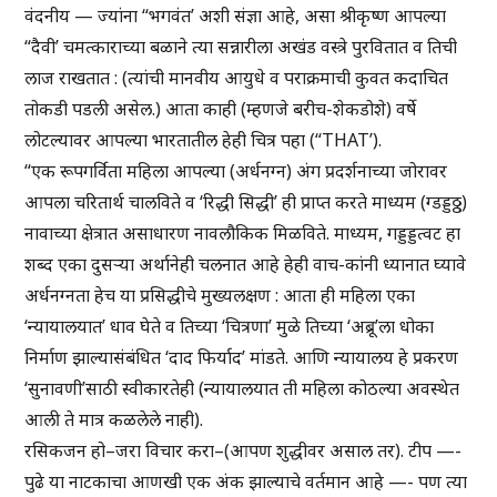
वंदनीय — ज्यांना “भगवंत’ अशी संज्ञा आहे, असा श्रीकृष्ण आपल्या
“दैवी’ चमत्काराच्या बळाने त्या सन्नारीला अखंड वस्त्रे पुरवितात व तिची
लाज राखतात : (त्यांची मानवीय आयुधे व पराक्रमाची कुवत कदाचित
तोकडी पडली असेल.) आता काही (म्हणजे बरीच-शेकडोशे) वर्षे
लोटल्यावर आपल्या भारतातील हेही चित्र पहा (“THAT’).
“एक रूपगर्विता महिला आपल्या (अर्धनग्न) अंग प्रदर्शनाच्या जोरावर
आपला चरितार्थ चालविते व ‘रिद्धी सिद्धी’ ही प्राप्त करते माध्यम (ग्डड्डठ्ठ)
नावाच्या क्षेत्रात असाधारण नावलौकिक मिळविते. माध्यम, गड्डड्डत्वट हा
शब्द एका दुसऱ्या अर्थानेही चलनात आहे हेही वाच-कांनी ध्यानात घ्यावे
अर्धनग्नता हेच या प्रसिद्धीचे मुख्यलक्षण : आता ही महिला एका
‘न्यायालयात’ धाव घेते व तिच्या ‘चित्रणा’ मुळे तिच्या ‘अब्रू’ला धोका
निर्माण झाल्यासंबंधित ‘दाद फिर्याद’ मांडते. आणि न्यायालय हे प्रकरण
‘सुनावणी’साठी स्वीकारतेही (न्यायालयात ती महिला कोठल्या अवस्थेत
आली ते मात्र कळलेले नाही).
रसिकजन हो–जरा विचार करा–(आपण शुद्धीवर असाल तर). टीप —-
पुढे या नाटकाचा आणखी एक अंक झाल्याचे वर्तमान आहे —- पण त्या