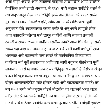
असा माझा अंदाज आहे. त्यातल्या काहींची जाळपोळीत आणि दंगलीत
वैयक्तिक हानी झाली असणार. जे १९४८ मध्ये जहाल गांधीद्वेष्टे नव्हते ते
त्या अनुभवातून गेल्यावर गांधीद्वेष्टे झाले असतील काय? १९४८ साली
नुकतेच स्वातंत्र्य मिळालेले होते, लोक अद्याप ध्येयवेडेपणाची धुंदी
अनुभवत होते. स्वातंत्र्याच्या पन्नास वर्षांत जे अनुभवले त्यामुळे लोक
आज सांप्रदायिकतेच्या मागे लागून गांधींची आणि त्यांच्या तत्त्वाची
टवाळी करण्यात धन्यता मानीत असतील काय? आज शिवसेना हा सर्वांत
सबळ पक्ष आहे यात शंका नाही. बाळ ठाकरे यांनी काही वर्षांपूर्वी एका
भाषणात असे म्हटल्याचे मला स्मरते की सार्वजनिक ठिकाणच्या
गांधींच्या सर्व मूर्ती हलवाव्यात आणि त्या जागी नथुराम गोडसेच्या मूर्ती
लावाव्यात. असे म्हणणारे ठाकरे जर “हिंदुहृदय सम्राट” हे विशेषण खेचून
घेऊन मिरवू शकतात (जसा नथुरामचा आत्मा “सिंधु नदी अखंड भारतात
खेचून आणल्याखेरीज’ शांत होणार नाही असे नाटककारास वाटते) तर
मग २००२ मध्ये “मी नथुराम गोडसे बोलतोय’ या नाटकाचे भरत नाट्य
मंदिरातील प्रेक्षक एवढे गांधीद्वेष्टे का याचा काहीसा उलगडा होतो का?
गोडसे यांचे मोठेपण स्थापित करण्याचा पुण्यात पस्तीस वर्षांपूर्वी झालेला