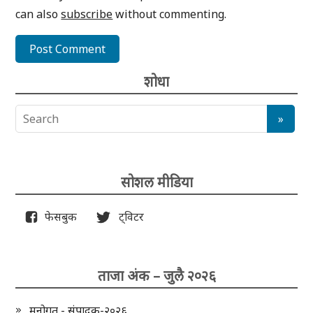
can also
subscribe
without commenting.
शोधा
सोशल मीडिया
फेसबुक
ट्विटर
ताजा अंक – जुलै २०२६
मनोगत - संपादक-२०२६