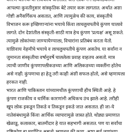
आपल्या कुवतीनुसार सांस्कृतिक बेटे तयार करू लागतात. अर्थात अशा
गोष्टी अनैसर्गिकच असतात, आणि त्यामुळेच की काय, संस्कृतीचे
विभाजन करू इच्छिणाऱ्यांना भयाचे किंवा लाचलुचपतीचे कुंपण घालावे
लागते. दोन देशांतील संस्कृती-साठी मात्र हेच कुंपण ‘प्रत्यक्ष’ असू शकते.
त्यामुळे लोकांच्या जाण्यायेण्याला, विचारांना प्रतिबंध करता येतो.
याशिवाय नेहमीचे भयाचे व लाचलुचपतीचे कुंपण असतेच. या सर्वांना न
जुमानता संस्कृतीचा वर्षानुवर्षे चाललेला प्रवाह वाहतच असतो. मात्र
त्याची जाणीव कुंपणापलीकडच्या आणि अलिकडच्या व्यक्तींना होतेच
असे नाही. कुंपणाचा हा हेतू तरी काही अंशी सफल होतो, असे म्हणायला
हरकत नाही.
भारत आणि पाकिस्तान यांच्यामधील कुंपणाची हीच स्थिती आहे. हे
कुंपण राजकीय व धार्मिक कारणांनी अधिकच उंच झाले आहे. तरीही
खूप लोक इकडून तिकडे व तिकडून इकडे जात असतात. ही जा-ये
नातेसंबंधामुळे किंवा आर्थिक व्यापारामुळे जास्त होते. थोड्या प्रमाणात
खेळाडू, कलाकार, बातमीदार हे यात सहभागी असतात. पण या सर्वांचा
दृष्टिकोण हा मर्यादित असतो. म्हणूनच की काय, अशा सर्व जणांच्या