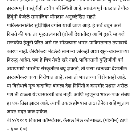
इस्लामपूर्व वास्तूंचीही तशीच परिस्थिती आहे. स्वातंत्र्यपूर्व काळात तेथील
हिंदूंनी केलेले सामाजिक योगदान अनुल्लेखित राहते.
पाकिस्तानातील सुशिक्षित वर्गास याची जाण आहे. हे सर्व बघून असे
दिसते की एक तर मूलतत्त्ववादी (दोन्ही देशांतील) आणि दुसरे म्हणजे
राजकीय हेतूंनी प्रेरित असे गट सोडल्यास भारत-पाकिस्तानात तणावाचे
कारण नाही. लेखिकेला भेटलेले सामान्य लोकही अशा खून-खराब्याच्या
विरुद्ध आहेत. पण हे चित्र तेवढे खरे नाही. पाकिस्तानी बुद्धिजीवी वर्ग
ज्याप्रमाणे भारतीय संस्कृतीला बघू शकतो, तो जसा स्वतःच्या देशातील
इस्लामीकरणाच्या विरोधात आहे, तसा तो भारताच्या विरोधातही आहे.
या विरोधाचे मूळ कदाचित बांगला देश निर्मिती व काश्मीर प्रश्नात असेल.
पण ती टाळता येण्यासारखी बाब नाही. आणि म्हणूनच भारत-पाक संबंध
हा एक तिढा झाला आहे. त्याची उकल होण्यास ताठरतेपेक्षा सहिष्णुताच
जास्त मदत करू शकेल.
बी ४/११०१ विकास कॉम्प्लेक्स, कॅसल मिल कॉम्पाउंड, (पश्चिम) ठाणे
– ४०० ६०१