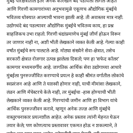
मुंबई परिक्षेत्रातील इतर अनेक कारखाने बंद पडायला लागले आहेत
आणि गिरणी कामगारांच्या अनुभवामुळे एकूणच औद्योगिक मुंबईचे
भवितव्य धोक्यात आल्याची भावना झाली आहे. ती अवास्तव मात्र नाही.
उद्योगधंदे बंद पडल्यावर औद्योगिक मुंबईचे भवितव्य काय, हा प्रश्न
साहजिकच उभा राहतो. गिरणी धंद्यांप्रमाणेच मुंबई जीर्ण होऊन विरून
तर जाणार नाही ना, अशी भीती लेखकाने व्यक्त केली आहे. गेल्या काही
वर्षांत मुंबईचे रूप पालटले आहे. मोठ्या संख्येने सेवा-क्षेत्रात, तसेच
सरकारी क्षेत्रात रोजगार उत्पन्न झालेला दिसतो; पण हा ‘सफेद कॉलर’
कामगार मध्यमवर्गीय आहे. जागतिक आर्थिक सेवा उद्योगाच्या आधारे
मुंबईला पुनरुज्जीवित करण्याचे प्रयत्न हे काही श्रीमंत वर्गातील लोकांचे
स्वप्नरंजन आहे आणि ते यशस्वी होणार नाही, याची मीमांसा लेखकाने,
लंडन आणि मँचेस्टरचे केले नाही, तर मुंबईचा -हास होण्याची भीती
लेखकाने व्यक्त केली आहे. गिरण्यांची जमीन आणि हा विभाग यांचे
आर्थिक पुनरुज्जीवन करावे, म्हणून अनेक तज्ज्ञ आणि मुंबईचे
वास्तुरचनाकार प्रयत्नशील आहेत. अनेक प्रस्ताव त्यांनी मेहनत घेऊन
तयार केले; पण कोणत्याच प्रस्तावावर एकमत होऊ न शकल्याने, ते