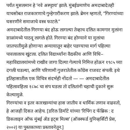
पर्यंत मुसलमान हे ‘नवे अस्पृश्य’ झाले. मुंबईप्रमाणेच अमदाबादेतही
याचसोबत राजकारणाचे गुन्हेगारीकरण झाले. ब्रेमन म्हणतो, “गिरण्यांच्या
घसरणीने समाजाचे वस्त्र फाटले.”
अमदाबादेतील गिरण्या बंद होऊ लागल्या तेव्हाच दलित कामगार मुलांना
शाळांमध्ये पाठवू लागले होते. गिरण्या बंद होण्याने या मुलांचा
जातपातीमुळे होणाऱ्या अन्यायातून बाहेर पडण्याचा मार्ग पहिल्या
पावलालाच खुंटला. दलित विद्यार्थ्यांना वैद्यकीय आणि विधि–
महाविद्यालयांमध्ये राखीव जागा दिल्या गेल्याचे निमित्त होऊन १९८५ च्या
दंगली घडल्या, आणि परिणामी गुजरातेतील काँग्रेस राजवट संपली. इथे
इतिहासातील एक विचित्र संदर्भही नोंदतो — — अमदाबादेतील
पहिलावहिला १८७८ चा संप घडला तो दलितांनी चहाची दुकाने सुरू
केल्यामुळे.
गिरण्यांचा व इतर कारखान्यांचा हास जातीय व धार्मिक तणाव वाढवतो,
हे आजही दिसत आहेच. [डरिल डिमाँटे यांच्या ‘रिपिंग द फॅब्रिक : द
डिकलाइन ऑफ मुंबई अँड इट्स मिल्स’ (ऑक्स्फर्ड युनिव्हर्सिटी प्रेस,
२००२) या पुस्तकाच्या प्रस्तावनेतून.]