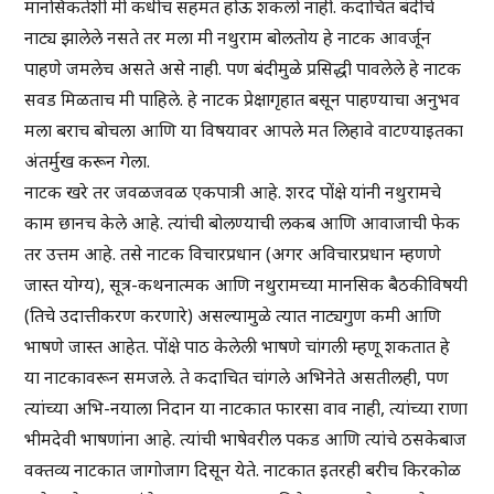
मानसिकतेशी मी कधीच सहमत होऊ शकलो नाही. कदाचित बंदीचे
नाट्य झालेले नसते तर मला मी नथुराम बोलतोय हे नाटक आवर्जून
पाहणे जमलेच असते असे नाही. पण बंदीमुळे प्रसिद्धी पावलेले हे नाटक
सवड मिळताच मी पाहिले. हे नाटक प्रेक्षागृहात बसून पाहण्याचा अनुभव
मला बराच बोचला आणि या विषयावर आपले मत लिहावे वाटण्याइतका
अंतर्मुख करून गेला.
नाटक खरे तर जवळजवळ एकपात्री आहे. शरद पोंक्षे यांनी नथुरामचे
काम छानच केले आहे. त्यांची बोलण्याची लकब आणि आवाजाची फेक
तर उत्तम आहे. तसे नाटक विचारप्रधान (अगर अविचारप्रधान म्हणणे
जास्त योग्य), सूत्र-कथनात्मक आणि नथुरामच्या मानसिक बैठकीविषयी
(तिचे उदात्तीकरण करणारे) असल्यामुळे त्यात नाट्यगुण कमी आणि
भाषणे जास्त आहेत. पोंक्षे पाठ केलेली भाषणे चांगली म्हणू शकतात हे
या नाटकावरून समजले. ते कदाचित चांगले अभिनेते असतीलही, पण
त्यांच्या अभि-नयाला निदान या नाटकात फारसा वाव नाही, त्यांच्या राणा
भीमदेवी भाषणांना आहे. त्यांची भाषेवरील पकड आणि त्यांचे ठसकेबाज
वक्तव्य नाटकात जागोजाग दिसून येते. नाटकात इतरही बरीच किरकोळ