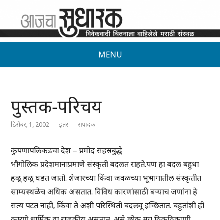
MENU
पुस्तक-परिचय
डिसेंबर, 1, 2002
इतर
संपादक
कुंपणापलिकडचा देश – प्रमोद सहस्रबुद्धे
भौगोलिक प्रदेशमानाप्रमाणे संस्कृती बदलत राहते.पण हा बदल बहुधा
हळू हळू घडत जातो. शेजारच्या किंवा जवळच्या भूभागातील संस्कृतीत
साम्यस्थळेच अधिक असतात. विविध कारणांसाठी बऱ्याच जणांना हे
सत्य पटत नाही, किंवा ते अशी परिस्थिती बदलवू इच्छितात. बहुतांशी ही
कारणे धार्मिक वा राजकीय असतात. असे लोक मग ठिकठिकाणी