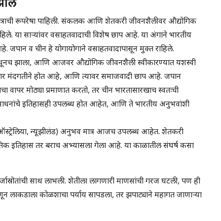
झाले
चित्राची रूपरेषा पाहिली. संकलक आणि शेतकरी जीवनशैलीवर औद्योगिक
े. या साऱ्यांवर वसाहतवादाची विशेष छाप आहे. या अंगाने भारतीय
 आहे. जपान व चीन हे योगायोगाने वसाहतवादापासून मुक्त राहिले.
णांमधूनच झाला, आणि आजवर औद्योगिक जीवनशैली स्वीकारण्यात यशस्वी
कार मंदगतीने होत आहे, आणि त्यावर समाजवादी छाप आहे. जपान
ा वापर मोठ्या प्रमाणात करतो, तर चीन भारतासारखाच स्वतःची
 संसाधनांचे इतिहासही उपलब्ध होत आहेत, आणि ते भारतीय अनुभवांशी
स्ट्रेलिया, न्यूझीलंड) अनुभव मात्र आजच उपलब्ध आहेत. शेतकरी
ृतिक इतिहास तर बराच अभ्यासला गेला आहे. या काळातील संघर्ष कसा
जीव’ ऊर्जास्रोतांची साथ लाभली. शेतीला लागणारी माणसांची गरज घटली, पण ही
म्हणून लाकडाला कोळशाचा पर्याय सापडला, तर झपाट्याने महागत जाणाऱ्या
.