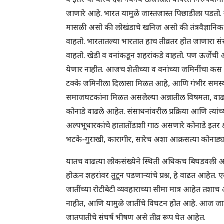
जाणारे आहे. भारत यामुळे जास्तजास्त पिछाडीला पडतो. 
मासळी असो की लोखंडाचे खनिज असो की तंत्रवैज्ञानिक 
वाहतो. भारतातल्या भारतात हाच तीव्रतर होत जाणारा संस
वाहतो. खेडी व वनांकडून शहरांकडे वाहतो. पण ऊर्जेची आण
येणार नाहीत. आजच शेतीच्या व वनांच्या जमिनींचा कस उ
टक्के जमिनीला दिलासा मिळत आहे, आणि गंभीर समस्य
समाजघटकांना मिळत असलेल्या अन्नातील विषमता, वाढतेच आहे
कोनाडे वाढले आहेत. संसाधनांवरील प्रक्रिया आणि त्यां
अल्पभूधारकांचे हातातोंडाशी गाठ असणारे कोनाडे इतर क्ष
भटके-गुराखी, कारागीर, सारेच अशा आक्रसत्या कोनाड्
यातच वाढत्या लोकसंख्येने स्थिती अधिकच बिघडवली आहे. स
होऊन शहरांवर तुटून पडणाऱ्यांचे प्रश्न, हे वाढत आहेत.
जातींच्या रोटीबेटी व्यवहाराच्या सीमा मात्र आहेत तशा
नाहीत, आणि यामुळे जातींचे विघटन होत आहे. आज जात
जातपातीचे संघर्ष भीषण असे तीव्र रूप घेत आहेत.