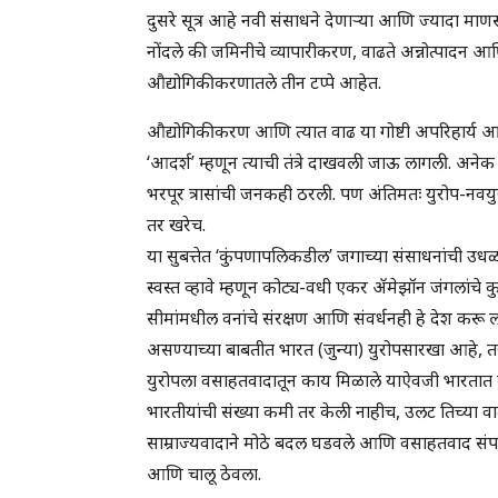
दुसरे सूत्र आहे नवी संसाधने देणाऱ्या आणि ज्यादा माण
नोंदले की जमिनीचे व्यापारीकरण, वाढते अन्नोत्पादन आ
औद्योगिकीकरणातले तीन टप्पे आहेत.
औद्योगिकीकरण आणि त्यात वाढ या गोष्टी अपरिहार्य
‘आदर्श’ म्हणून त्याची तंत्रे दाखवली जाऊ लागली. अनेक
भरपूर त्रासांची जनकही ठरली. पण अंतिमतः युरोप-नवय
तर खरेच.
या सुबत्तेत ‘कुंपणापलिकडील’ जगाच्या संसाधनांची उधळ
स्वस्त व्हावे म्हणून कोट्य-वधी एकर ॲमेझॉन जंगलांचे क
सीमांमधील वनांचे संरक्षण आणि संवर्धनही हे देश करू ला
असण्याच्या बाबतीत भारत (जुन्या) युरोपसारखा आहे
युरोपला वसाहतवादातून काय मिळाले याऐवजी भारतात काय 
भारतीयांची संख्या कमी तर केली नाहीच, उलट तिच्या 
साम्राज्यवादाने मोठे बदल घडवले आणि वसाहतवाद संपल्याव
आणि चालू ठेवला.