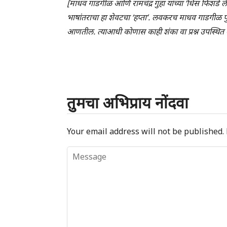
[माधव गाडगीळ आणि रामचंद्र गुहा यांच्या ‘धिस फिशर्ड लँड
भाषांतराचा हा शेवटचा ‘हप्ता’. लवकरच माधव गाडगीळ पु
आणतील. त्याआधी कोणास काही शंका वा प्रश्न उपस्थि
तुमचा अभिप्राय नोंदवा
Your email address will not be published.