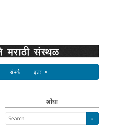
संपर्क
इतर
शोधा