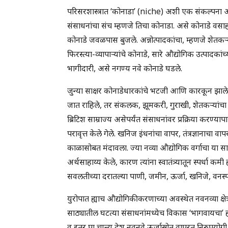
परिसरशास्त्रात ‘कोनाडा’ (niche) अशी एक संकल्पना 
संसाधनांचा संच म्हणजे तिचा कोनाडा. असे कोनाडे वसाह
कोनाडे जवळपास बुजले. अन्नोत्पादकांचा, म्हणजे शेतकऱ
फिरस्त्या-व्यापाऱ्यांचे कोनाडे, सारे औद्योगिक उत्पादकांच
भागीदारी, असे नगण्य नवे कोनाडे घडले.
जुन्या साक्षर कोनाडेधारकांचे भटजी आणि कारकून झाले. जुने
जात राहिले, तर संकलक, झूमकरी, गुराखी, शेतकऱ्यांच
ब्रिटिश साम्राज्य असेपर्यंत संसाधनांवर प्रक्रिया करण्
परावृत्त केले गेले. खनिज इंधनांचा वापर, तंत्रज्ञानाचा व
काळासोबत मंदावला. ज्या नव्या औद्योगिक वर्गाचा या साऱ्
अर्थसाहाय्य केले, कारण त्यांना स्वातंत्र्यातून स्पर्धा क
सवलतीच्या दरातल्या पाणी, जमीन, ऊर्जा, खनिजे, वनस्
युरोपात ह्याच औद्योगिकीकरणाच्या अवस्थेत नवनव्या क्षे
साठ्यातील घटत्या संसाधनांमध्येच विकास ‘भागवायचा’ 
व इतर पा चात्त्य देश नवनवे ऊर्जास्रोत वापरत निरुपयोगी