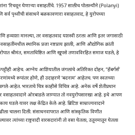
सांना ‘रिचवून घेणाऱ्या वसाहतींचे. 1957 सालीच पोलान्यीने (Polanyi)
णि सर्व पृथ्वीची संसाधने बळकावणारा वसाहतवाद, हे युरोपच्या
 आणि हव्याशा मानल्या, तर वसाहतवाद यशस्वी ठरला आणि इतर जगासाठी
 वसाहतींमधील स्थानिक प्रजा नष्टप्राय झाली, आणि औद्योगिक क्रांती
ुरोपात श्रीमंत, समताधिष्ठित आणि खूपसे तणावविरहित समाज घडले, हे
पट्टीही आहेच. आग्नेय आशियातील जंगलांचे अतिरिक्त दोहन, “हँबर्गर्स’
ुरणांमध्ये रूपांतर होणे, ही उदाहरणे ‘बदनाम’ आहेतच. पण स्वतःच्या
गले आहेत. भारताचे चित्र काहीसे विचित्र आहे. अनेक वर्षे शेतीप्रधान
, तर वसाहतवादाने ओरबाडले जाण्यात तो नवयुरोपसारखा आहे. इथे आपण
घडले यावर लक्ष केंद्रित केले आहे. ब्रिटिश साम्राज्यवादाने
वाढीला चालना दिली. संसाधनवापरात आणि सांस्कृतिक विणीत
र त्यांच्या राष्ट्रवादी वारसदारांनी तो वसा घेतला, उतूनमातून घेतला