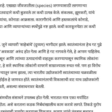
आहे. एखाद्या जीवजातीला (species) जगण्यासाठी लागणाऱ्या
तवादाने कधी बुजवले तर कधी उत्पन्न केले. संकलक, झूमकरी, यांचे
्यांचा, कोनाडा आक्रसला. कारागीरांचे आणि हस्तकलांचे कोनाडे,
्या आणि व्यापाऱ्यांच्या स्पर्धेपुढे नष्ट झाले. कधी कारकूनपेशा तर कधी
 व्यापारी ‘साहेबांचे’ (दुय्यम) भागीदार झाले. स्वातंत्र्यानंतर हेच गट पुढे
ा ‘अवकाश’ अरुंद होत गेला आणि हे गट नागवले गेले, हे आपण पाहिलेच.
यापासून आणि त्यांच्या उत्पादनांची वाहतूक करण्यापासून स्थानिक लोकांना
ापर, हे सारे स्थानिक लोकांनी वापरणे साम्राज्याला रुचत नसे. पण हा विरोध
यातून जन्म झाला, त्या भारतीय उद्योजकांनी स्वातंत्र्याच्या चळवळीला
मी होईल हे जाणवत होते. स्वातंत्र्यानंतरची विकासाची वाट याच उद्योजकांनी
पती, असल्या संसाधनावर बेतली.
त्रांमधील संसाधने उपलब्ध होत गेली. भारतात मात्र एका मर्यादित
होता. असे करताना कडक निर्बंधांखालीच काम करावे लागते. तिकडे युरोप
 वस्तूंचाही उपयोग करायला शिकतात, कारण त्यांचे तंत्रज्ञान सुधारत