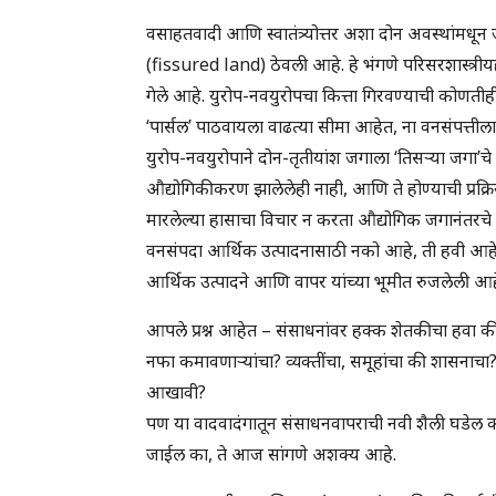
वसाहतवादी आणि स्वातंत्र्योत्तर अशा दोन अवस्थांमधून 
(fissured land) ठेवली आहे. हे भंगणे परिसरशास्त्री
गेले आहे. युरोप-नवयुरोपचा कित्ता गिरवण्याची कोणतीही
‘पार्सल’ पाठवायला वाढत्या सीमा आहेत, ना वनसंपत्तीला
युरोप-नवयुरोपाने दोन-तृतीयांश जगाला ‘तिसऱ्या जगा’
औद्योगिकीकरण झालेलेही नाही, आणि ते होण्याची प्रक्रिया
मारलेल्या हासाचा विचार न करता औद्योगिक जगानंतर
वनसंपदा आर्थिक उत्पादनासाठी नको आहे, ती हवी आहे ‘
आर्थिक उत्पादने आणि वापर यांच्या भूमीत रुजलेली आह
आपले प्रश्न आहेत – संसाधनांवर हक्क शेतकीचा हवा की उ
नफा कमावणाऱ्यांचा? व्यक्तींचा, समूहांचा की शासना
आखावी?
पण या वादवादंगातून संसाधनवापराची नवी शैली घडेल का
जाईल का, ते आज सांगणे अशक्य आहे.