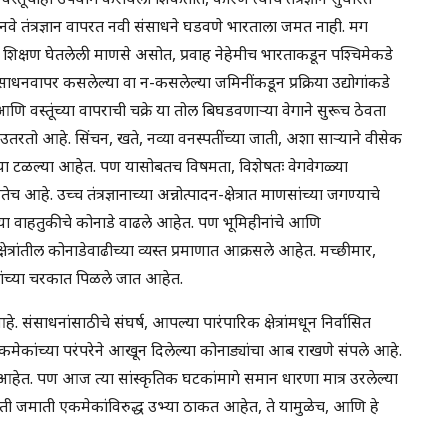
नवे तंत्रज्ञान वापरत नवी संसाधने घडवणे भारताला जमत नाही. मग
शिक्षण घेतलेली माणसे असोत, प्रवाह नेहेमीच भारताकडून पश्चिमेकडे
ाधनवापर कसलेल्या वा न-कसलेल्या जमिनींकडून प्रक्रिया उद्योगांकडे
ि वस्तूंच्या वापराची चक्रे या तोल बिघडवणाऱ्या वेगाने सुरूच ठेवता
तरतो आहे. सिंचन, खते, नव्या वनस्पतींच्या जाती, अशा साऱ्याने वीसेक
ा टळल्या आहेत. पण यासोबतच विषमता, विशेषतः वेगवेगळ्या
. उच्च तंत्रज्ञानाच्या अन्नोत्पादन-क्षेत्रात माणसांच्या जगण्याचे
च्या वाहतुकीचे कोनाडे वाढले आहेत. पण भूमिहीनांचे आणि
ेत्रांतील कोनाडेवाढीच्या व्यस्त प्रमाणात आक्रसले आहेत. मच्छीमार,
यांच्या चरकात पिळले जात आहेत.
ंसाधनांसाठीचे संघर्ष, आपल्या पारंपारिक क्षेत्रांमधून निर्वासित
 एकमेकांच्या परंपरेने आखून दिलेल्या कोनाड्यांचा आब राखणे संपले आहे.
च आहेत. पण आज त्या सांस्कृतिक घटकांमागे समान धारणा मात्र उरलेल्या
ी जमाती एकमेकांविरुद्ध उभ्या ठाकत आहेत, ते यामुळेच, आणि हे