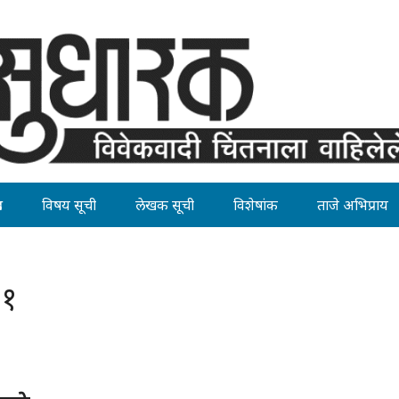
ह
विषय सूची
लेखक सूची
विशेषांक
ताजे अभिप्राय
११