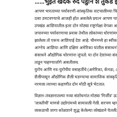
……भुईंत खंदक रुंद पडुनि शें तुकडे 
आपण भारताच्या पर्यावरणी-सांस्कृतिक वाटचालीच्या 
ठसा उमटवण्याचे आजही होत असलेले प्रयत्न आपण पाहिल
उपखंड आशियातील इतर दोन मोठ्या राष्ट्रांपेक्षा वेगळा
जपानच्या पर्यावरणाचा प्रवास तेथील लोकांच्या धोर
झालेला तो एकच आशियाई देश आहे. चीनमध्ये हा स्वी
आग्नेय आशिया आणि दक्षिण अमेरिका यांतील संसाधनांच
संसाधने औद्योगिक धोरणांना जुंपतो. या दोन देशांच्या
ताडून पाहण्याजोगे असतीलच.
युरोप आणि नव-युरोपीय वसाहतींचे (अमेरिका, कॅनडा, ऑ
शैलीपासून औद्योगिक शैली घडण्याचा सामाजिक सांस्क
नरमला त्याच्या कहाणीत दोन मोठी सूत्रे भेटतात.
विज्ञान-तंत्रज्ञानातल्या नव्या संशोधनांत मोठ्या ‘निर्
‘जास्तीची’ माणसे उद्योगांमध्ये सामावली गेली. सरपण 
लाकडाची जागा कोळशाने शुद्ध केलेल्या लोखंडाने घेतली