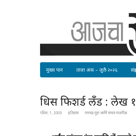
मुख्य पान
ताजा अंक – जुलै २०२६
संग्र
धिस फिशर्ड लँड : लेख 
एप्रिल, 1, 2003
इतिहास
रामचंद्र गुहा आणि माधव गाडगीळ