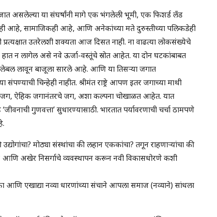
जात असलेल्या या संघर्षांनी मागे एक भंगलेली भूमी, एक फिशर्ड लँड
यही आहे, सामाजिकही आहे, आणि अनेकांच्या मते दुरुस्तीच्या पलिकडेही
 प्रत्यक्षात उतरेलशी शक्यता आज दिसत नाही. ना वाढत्या लोकसंख्येचे
 हात न लागेल असे नवे ऊर्जा-वस्तूंचे स्रोत आहेत. या दोन घटकांबाबत
चे लेबल लावून बाजूला सारले आहे. आणि या तिसऱ्या जगात
 संपण्याची चिन्हेही नाहीत. श्रीमंत राष्ट्रे आपण इतर जगाच्या माथी
चे जग, ऐहिक जगानंतरचे जग, अशा कल्पना चोखाळत आहेत. यात
जीवनाची गुणवत्ता’ सुधारण्यासाठी. भारतात पर्यावरणाची चर्चा ठामपणे
े.
द्योगांचा? मोठ्या संस्थांचा की लहान एककांचा? तगून राहणाऱ्यांचा की
चा? आणि अखेर निसर्गाचे व्यवस्थापन करून नवी विकासधोरणे कशी
 आणि एखाद्या नव्या धारणांच्या संचाने आपला समाज (नव्याने) सांधला