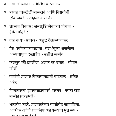
नद्या जोडताना.. - गिरीश घ. पाटील
हरवत चाललेली माळरानं आणि निसर्गाची
लोकडायरी - साहेबराव राठोड
शाश्वत विकास : समग्र दृष्टिकोनाच्या शोधात -
हेमंत मोहरीर
दाह कथा (सागर) - अतुल देऊळगावकर
पैस पर्यावरणसंवादाचा : संदर्भमूल्य असलेला
अभ्यासपूर्ण दस्तावेज - सतीश लळीत
कलयुग की दहलीज, अज्ञान का रास्ता - सोपान
जोशी
गावांची शाश्वत विकासाकडची वाटचाल - संकेत
अहेर
विकासाच्या झगमगाटामागचे वास्तव - नयना राज
बन्सोड (दरडमारे)
भारतीय शहरे: शाश्वततेच्या मार्गातील सामाजिक,
आर्थिक आणि राजकीय अडथळ्यांचे मूर्त रूप -
प्रद्युम्न सहस्रभोजनी