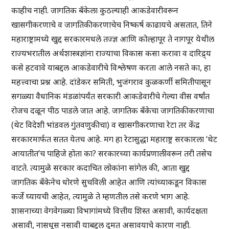
काहीच नाही. जागतिक बँकेला कुठल्याही आकडेवारीवरून
खासगीकरणाचे व जागतिकीकरणाचेच निष्कर्ष काढायचे असतात, तिने
महाराष्ट्रामध्ये खुद्द सरकारमधले तज्ज्ञ आणि कोल्हापूर ते नागपूर येथील
राज्यभरातील अर्थशास्त्रज्ञांना राज्याचा विकास कसा करावा व दारिद्र्य
कसे हटवावे याबद्दल आकडेवारीचे विश्लेषण करता आले नसते का, हा
महत्त्वाचा प्रश्न आहे. दांडेकर समिती, भुजंगराव कुळकर्णी समितीपासून
सगळ्या वैधानिक मंडळांपर्यंत सरकारी आकडेवारीचे गेल्या वीस वर्षांत
रोजच दळून पीठ पाडले जात आहे. जागतिक बँकेचा जागतिकीकरणाचा
(थेट विदेशी भांडवल गुंतवणुकीचा) व खासगीकरणाचा रेटा तर केंद्र
सरकारमार्फत सतत येतच आहे. मग हा रेटासुद्धा महाराष्ट्र सरकारला ‘थेट
आयातीत’च पाहिजे होता का? सरकारच्या कार्यप्रणालीवरून तरी तसेच
वाटते. त्यामुळे सरकार कदाचित लोकांना सांगेल की, आता खुद्द
जागतिक बँकेनेच धोरणे सुचविली आहेत आणि त्यांच्याकडून विकास
कर्जे घ्यायची आहेत, त्यामुळे ते म्हणतील तसे करणे भाग आहे.
शासनाच्या वेगवेगळ्या विभागांमध्ये वित्तीय शिस्त असावी, कार्यदक्षता
असावी, नासधूस नसावी याबद्दल दुमत असावयाचे कारण नाही.