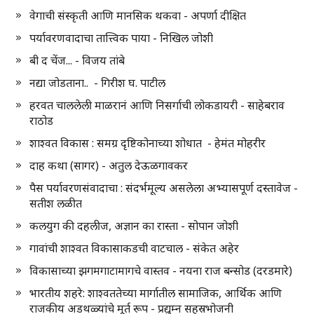
वेगाची संस्कृती आणि मानसिक थकवा - अपर्णा दीक्षित
पर्यावरणवादाचा तात्त्विक पाया - निखिल जोशी
बी द चेंज... - विजय तांबे
नद्या जोडताना.. - गिरीश घ. पाटील
हरवत चाललेली माळरानं आणि निसर्गाची लोकडायरी - साहेबराव
राठोड
शाश्वत विकास : समग्र दृष्टिकोनाच्या शोधात - हेमंत मोहरीर
दाह कथा (सागर) - अतुल देऊळगावकर
पैस पर्यावरणसंवादाचा : संदर्भमूल्य असलेला अभ्यासपूर्ण दस्तावेज -
सतीश लळीत
कलयुग की दहलीज, अज्ञान का रास्ता - सोपान जोशी
गावांची शाश्वत विकासाकडची वाटचाल - संकेत अहेर
विकासाच्या झगमगाटामागचे वास्तव - नयना राज बन्सोड (दरडमारे)
भारतीय शहरे: शाश्वततेच्या मार्गातील सामाजिक, आर्थिक आणि
राजकीय अडथळ्यांचे मूर्त रूप - प्रद्युम्न सहस्रभोजनी