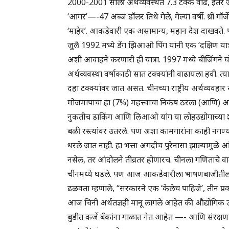
2000-2001 साली अर्थव्यवस्थेत 7.3 टक्के वाढ, इतर 
‘आगर’—-47 अब्ज डॉलर तिथे गेले, गेल्या वर्षी. थ्री गॉर्ज
‘माहेर’. आकडेवारी एक असामान्य, महान देश दाखवते. 
जुलै 1992 मध्ये डेंग झिआओ पिंग यांनी एक ‘दक्षिण या
अशी आवाहने करणारी ही यात्रा. 1997 मध्ये बीजिंगन
अर्थव्यवस्था वर्षाकाठी सात टक्क्यांनी वाढायला हवी
दहा टक्क्यांवर जात असत. चीनच्या राष्ट्रीय अर्थव्यवहा
मोजमापाचा हा (7%) महत्त्वाचा निकष ठरला (आणि) आक
नुकतीच डाकिंग आणि लिआओ यांग या लोहउद्योगाच्या शह
बळी रस्त्यांवर उतरले. पण अशा कामगारांना काही नगण्य
धरले जात नाही. हा भत्ता अगदीच पुरेनासा झाल्यामुळे आ
नसेल, तर आंदोलने तीव्रतर होणारच. चीनला गणिताचे व
चीनमध्ये घडले. पण आज आकडेवारीला भाषणबाजीतील मसाल्
ढळवता म्हणाले, “सरकारने एक ‘केलेच पाहिजे’, तीन प्रक
आज चिनी अर्थतज्ञही मानू लागले आहेत की औद्योगिक उ
बुडीत कर्जे बँकांना गाळात नेत आहेत —- आणि संरक