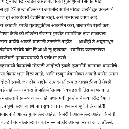
जग शून्याजवळ रखडत असताना. परकी गुंतवणुकीचे सर्वांत मोठे
ेस ह्या 27 अब्ज डॉलर्सच्या जगातील सर्वांत मोठ्या जलविद्युत प्रकल्पाचे
पण ही आकडेवारी वैज्ञानिक’ नाही, असे मानायला जागा आहे.
त्रा’ काढली. परकी गुंतवणुकीला आकर्षित करा, बाजारपेठ खुली करा,
े घोषणा केली की लोकांना रोजगार पुरवीत सामाजिक ताण टाळायला
. त्यानंतर वाढीचे आकडे याखाली उतरलेले नाहीत—-आधीही ते अधूनमधून
र संशोधन संस्थेचे बांग झिआओ लू म्हणतात, “स्थानिक प्रशासनांच्या
डेवारी फुगवण्यासाठी ते प्रलोभन ठरले.”
रांमध्ये बेकारांची मोठाली आंदोलने झाली. हजारोंनी कामगार-कपातीचे
सा बेकार भत्ता दिला जातो; आणि म्हणून बेकारीच्या आकडे-वारीत त्यांना
ंदोलने झाली. जर ठोक राष्ट्रीय उत्पादनातील वाढ दाखवली जाते तेवढी
ावडे नाही—-अबॅकस हे पाहिले ‘संगणन’-यंत्र इसवी तिसऱ्या शतकात
याचे स्वरूप आले आहे. प्रधानमंत्री नुकतेच चेहेऱ्यावरील रेषा न
ल्प पूर्ण करणे आणि पाच सुधारणांचे आश्वासन पूर्ण केले आहे.’!!
त्पादनांचे आकडे फुगवलेले आहेत, बेकारीचे आक्रसलेले आहेत, बँकांची
्षण बजेटचे तर बोलायलाच नको – — जाहीर आकडा सतरा अब्ज डॉलर्स,