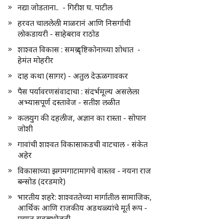
नद्या जोडताना.. - गिरीश घ. पाटील
हरवत चाललेली माळरानं आणि निसर्गाची
लोकडायरी - साहेबराव राठोड
शाश्वत विकास : समग्र दृष्टिकोनाच्या शोधात -
हेमंत मोहरीर
दाह कथा (सागर) - अतुल देऊळगावकर
पैस पर्यावरणसंवादाचा : संदर्भमूल्य असलेला
अभ्यासपूर्ण दस्तावेज - सतीश लळीत
कलयुग की दहलीज, अज्ञान का रास्ता - सोपान
जोशी
गावांची शाश्वत विकासाकडची वाटचाल - संकेत
अहेर
विकासाच्या झगमगाटामागचे वास्तव - नयना राज
बन्सोड (दरडमारे)
भारतीय शहरे: शाश्वततेच्या मार्गातील सामाजिक,
आर्थिक आणि राजकीय अडथळ्यांचे मूर्त रूप -
प्रद्युम्न सहस्रभोजनी