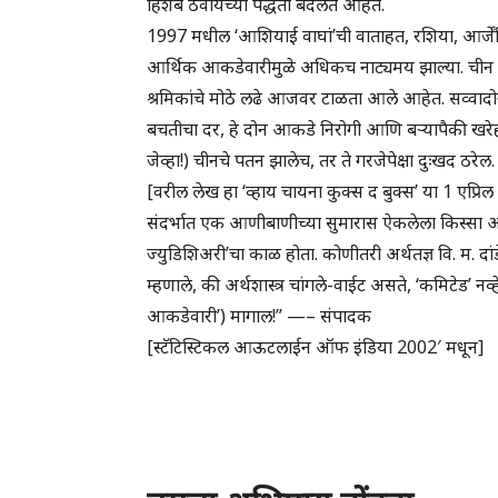
हिशेब ठेवायच्या पद्धती बदलत आहेत.
1997 मधील ‘आशियाई वाघां’ची वाताहत, रशिया, आर्जेंटिन
आर्थिक आकडेवारीमुळे अधिकच नाट्यमय झाल्या. चीन ह
श्रमिकांचे मोठे लढे आजवर टाळता आले आहेत. सव्वाद
बचतीचा दर, हे दोन आकडे निरोगी आणि बऱ्यापैकी खरेह
जेव्हा!) चीनचे पतन झालेच, तर ते गरजेपेक्षा दुःखद ठरेल.
[वरील लेख हा ‘व्हाय चायना कुक्स द बुक्स’ या 1 एप्रिल
संदर्भात एक आणीबाणीच्या सुमारास ऐकलेला किस्सा आठ
ज्युडिशिअरी’चा काळ होता. कोणीतरी अर्थतज्ञ वि. म. दांड
म्हणाले, की अर्थशास्त्र चांगले-वाईट असते, ‘कमिटेड’ नव्हे
आकडेवारी’) मागाल!” —– संपादक
[स्टॅटिस्टिकल आऊटलाईन ऑफ इंडिया 2002′ मधून]