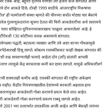
 टक्के आहे, बहुधा! वृत्तपत्रे माणशी तेरा हजार कर्जे सांगतात आणि
चे दोन आकडे दिले, दोन्ही 1999 साठीचे. आंतरराष्ट्रीय निकषांचा
 ही पतमोजणी संस्था म्हणते की चीनच्या सर्वांत मोठ्या चार बँकांचे
डवेल गुंतवणूकदारांना सूचना देतात की चिनी आकडेवारीचा अर्थ लावायचे
थेचा पाया सोव्हिएत यूनियनच्यासारखाच ‘वाळूवर आधारलेला’ आहे. हे
ंऐवजी 130 कोटींच्या जवळ असल्याचे सांगतात.
वेगळ्या पद्धती, बदलत्या व्याख्या आणि तंत्रे अशा साऱ्या गोंधळामुळे
जारपेठेसारखी दिसू लागते. सोबतच रावस्कींसकट काही लेखक सांगतात की
शी वाढ लपवण्याचेही फायदे आहेत! दोन (तरी) प्रांतांनी आपली
ण त्यामुळे केंद्र सरकारला कमी कर द्यावा लागतो. यामुळे अधिकारीवर्ग
 शक्यताही कमीच आहे. रावस्की सांगतात की राष्ट्रीय अंकेक्षण
 नाहीत. केंद्रीय नियंत्रणाखालील देशांमध्ये सरकारी अहवाल हाच
राजकारणमुक्त आकडेवारी गोळा करायचे प्रयत्न केले जात आहेत.
आकडेवारी गोळा करण्याचे प्रकल्प राबवू लागले आहेत.
 2001 च्या उत्तरार्धात उघडकीला आली आहेत आणि बँकाही त्यांच्या