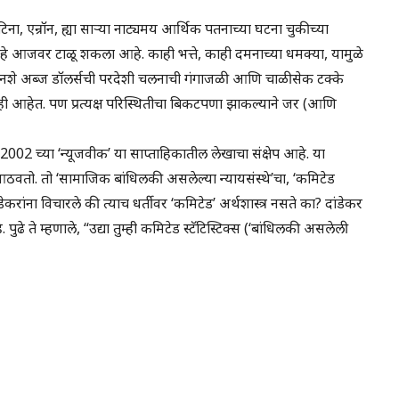
ा, एन्रॉन, ह्या साऱ्या नाट्यमय आर्थिक पतनाच्या घटना चुकीच्या
े आजवर टाळू शकला आहे. काही भत्ते, काही दमनाच्या धमक्या, यामुळे
ोनशे अब्ज डॉलर्सची परदेशी चलनाची गंगाजळी आणि चाळीसेक टक्के
ी आहेत. पण प्रत्यक्ष परिस्थितीचा बिकटपणा झाकल्याने जर (आणि
 2002 च्या ‘न्यूजवीक’ या साप्ताहिकातील लेखाचा संक्षेप आहे. या
वतो. तो ‘सामाजिक बांधिलकी असलेल्या न्यायसंस्थे’चा, ‘कमिटेड
ेकरांना विचारले की त्याच धर्तीवर ‘कमिटेड’ अर्थशास्त्र नसते का? दांडेकर
. पुढे ते म्हणाले, “उद्या तुम्ही कमिटेड स्टॅटिस्टिक्स (‘बांधिलकी असलेली