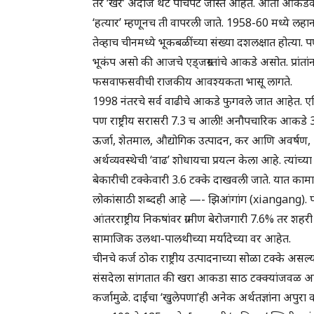
तर ‘खरे’ अंदाज थेट पाचपट जास्त आहेत. आता आकडेवा
‘हत्यार’ म्हणूनच ती वापरली जाते. 1958-60 मध्ये लहान
तेव्हाच चीनमध्ये भूकबळींच्या संख्या दशलक्षात होत्या
भूकंप असो की आजचे एड्जग्रस्तांचे आकडे असोत. प्रांता
फसवाफसवीची राजकीय आवश्यकता भासू लागते.
1998 नंतरचे सर्व वाढीचे आकडे फुगवले जात आहेत. एप्रिल
पण राष्ट्रीय सरासरी 7.3 च आली! अनौपचारिक आकडे 3 ते 
ऊर्जा, शेतमाल, औद्योगिक उत्पादन, कर आणि अवर्ष
अर्थव्यवस्थेची ‘वाढ’ शोधायचा प्रयत्न केला आहे. त्यांच्
बेकारीची टक्केवारी 3.6 टक्के दाखवली जाते. यात का
लोकांसाठी शब्दही आहे —- झिआंगांग (xiangang). पं
आंतरराष्ट्रीय निकषांवर ग्रामीण बेरोजगारी 7.6% तर श
सामाजिक उलथा-पालथीच्या मर्यादेच्या वर आहेत.
चीनचे कर्ज ठोक राष्ट्रीय उत्पादनाच्या सोळा टक्के असल्
संसदेला सांगतात की खरा आकडा साठ टक्क्यांजवळ आ
कर्जामुळे. दाईंचा ‘खुलेपणा’ही अनेक अर्थतज्ञांना अपुरा 