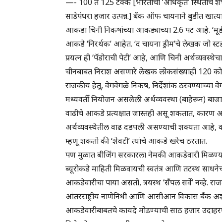
—- 100 ते 125 टक्के [भारताची ‘अधिकृत’ स्थितीच शंभर
साडेपंधरा हजार उत्पन्न.] बँक ऑफ चायनाने बुडीत खात्या
आकडा चिनी निकषांच्या आकड्याच्या 2.6 पट आहे. ‘मूडीज’
आकडे ‘निरर्थक’ आहेत. ‘द चायना ड्रीम’चे लेखक जो स्ट
प्रयत्न ही ‘पॅडोराची पेटी’ आहे, आणि चिनी अर्थव्यवस्
चीनबाबत निराश असणारे लेखक लोकसंख्याही 120 कोटी
राजकीय हेतू, वेगवेगळे निकष, निर्देशांक ठरवण्याच्या वेग
मध्यवर्ती नियोजन असलेली अर्थव्यवस्था (बाहेरून) बा
वाढीचे आकडे प्रत्यक्षात जास्तही असू शकतात, कारण अ
अर्थव्यवस्थेतील वाढ दडपली असण्याची शक्यता आहे, कार
म्हणू शकतो की ‘शेवटी’ त्यांचे आकडे खरेच ठरतात.
पण मुळात बीजिंग सरकारला नेमकी आकडेवारी मिळण्याची
ब्यूरोकडे माहिती मिळवायची स्वतंत्र आणि तटस्थ साधनेच
आकडेवारीचा पाया असतो, त्रयस्थ ‘सँपल सर्वे’ नव्हे. 
आंतरराष्ट्रीय नाणेनिधी आणि आसीआन विकास बँक अशी 
आकडेवारीबाबतचे कायदे मोडण्याची साठ हजार उदाहरणे