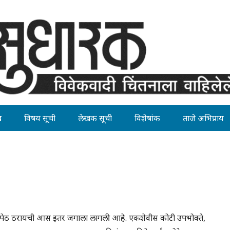
ह
विषय सूची
लेखक सूची
विशेषांक
ताजे अभिप्राय
ाजारपेठ ठरायची आस इतर जगाला लागली आहे. एकशेवीस कोटी उपभोक्ते,