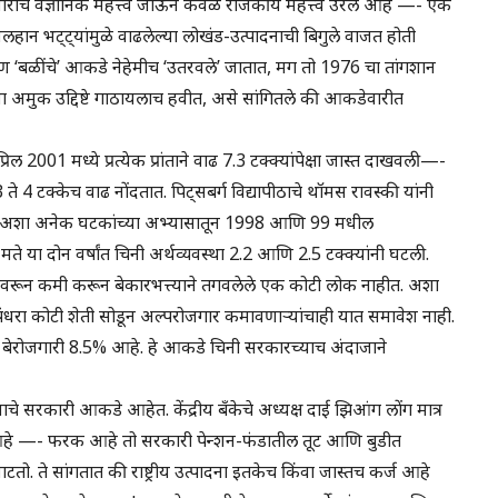
रीचे वैज्ञानिक महत्त्व जाऊन केवळ राजकीय महत्त्व उरले आहे —- एक
लहान भट्ट्यांमुळे वाढलेल्या लोखंड-उत्पादनाची बिगुले वाजत होती
. पण ‘बळींचे’ आकडे नेहेमीच ‘उतरवले’ जातात, मग तो 1976 चा तांगशान
ंना अमुक उद्दिष्टे गाठायलाच हवीत, असे सांगितले की आकडेवारीत
 2001 मध्ये प्रत्येक प्रांताने वाढ 7.3 टक्क्यांपेक्षा जास्त दाखवली—-
4 टक्केच वाढ नोंदतात. पिट्सबर्ग विद्यापीठाचे थॉमस रावस्की यांनी
ण, अशा अनेक घटकांच्या अभ्यासातून 1998 आणि 99 मधील
या मते या दोन वर्षांत चिनी अर्थव्यवस्था 2.2 आणि 2.5 टक्क्यांनी घटली.
मावरून कमी करून बेकारभत्त्याने तगवलेले एक कोटी लोक नाहीत. अशा
धरा कोटी शेती सोडून अल्परोजगार कमावणाऱ्यांचाही यात समावेश नाही.
हरी बेरोजगारी 8.5% आहे. हे आकडे चिनी सरकारच्याच अंदाजाने
याचे सरकारी आकडे आहेत. केंद्रीय बँकेचे अध्यक्ष दाई झिआंग लोंग मात्र
हे —- फरक आहे तो सरकारी पेन्शन-फंडातील तूट आणि बुडीत
वाटतो. ते सांगतात की राष्ट्रीय उत्पादना इतकेच किंवा जास्तच कर्ज आहे