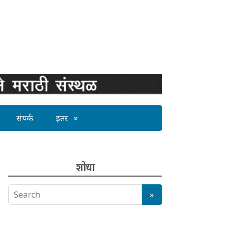
संपर्क
इतर
शोधा