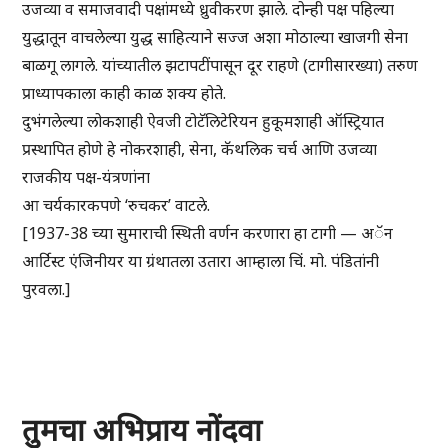
उजव्या व समाजवादी पक्षांमध्ये ध्रुवीकरण झाले. दोन्ही पक्ष पहिल्या
युद्धातून वाचलेल्या युद्ध साहित्याने सज्ज अशा मोठाल्या खाजगी सेना
बाळगू लागले. यांच्यातील झटापटींपासून दूर राहणे (टागीसारख्या) तरुण
प्राध्यापकाला काही काळ शक्य होते.
दुभंगलेल्या लोकशाही ऐवजी टोटॅलिटेरियन हुकूमशाही ऑस्ट्रियात
प्रस्थापित होणे हे नोकरशाही, सेना, कॅथलिक चर्च आणि उजव्या
राजकीय पक्ष-यंत्रणांना
आ चर्यकारकपणे ‘रुचकर’ वाटले.
[1937-38 च्या सुमाराची स्थिती वर्णन करणारा हा टागी — अॅन
आर्टिस्ट एंजिनीयर या ग्रंथातला उतारा आम्हाला चिं. मो. पंडितांनी
पुरवला.]
तुमचा अभिप्राय नोंदवा