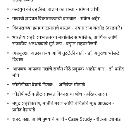
कलयुग की दहलीज, अज्ञान का रास्ता - सोपान जोशी
गावांची शाश्वत विकासाकडची वाटचाल - संकेत अहेर
विकासाच्या झगमगाटामागचे वास्तव - नयना राज बन्सोड (दरडमारे)
भारतीय शहरे: शाश्वततेच्या मार्गातील सामाजिक, आर्थिक आणि
राजकीय अडथळ्यांचे मूर्त रूप - प्रद्युम्न सहस्रभोजनी
अन्नसुरक्षा, अन्नस्वराज्य आणि तुटलेली नाती - डॉ. अनुराधा भोसले
दिवाण
आपणच आपल्या नद्यांचे सर्वात मोठे प्रदूषक आहोत का? - डॉ. प्रमोद
मोघे
जीडीपीच्या देवाचे पितळ! - अनिकेत मोताळे
जीडीपीपलीकडील शाश्वत विकासाचा शोध - हरिहर सारंग
बेधुंद शहरीकरण, मातीचे मरण आणि वंचितांचे मूक आक्रंदन -
प्रमोद देशपांडे
शहरे, नद्या, आणि पुण्याचे पाणी - Case Study - शैलजा देशपांडे