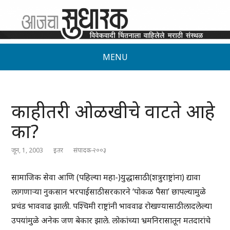
MENU
काहीतरी ओळखीचे वाटते आहे
का?
जून, 1, 2003
इतर
संपादक-२००३
सामाजिक सेवा आणि (पहिल्या महा-)युद्धासाठी (शत्रुराष्ट्रांना) द्यावा
लागणाऱ्या नुकसान भरपाईसाठी सरकारने ‘पोकळ पैसा’ छापल्यामुळे
प्रचंड भाववाढ झाली. पश्चिमी राष्ट्रांनी भाववाढ रोखण्यासाठी लादलेल्या
उपयांमुळे अनेक जण बेकार झाले. लोकांच्या भ्रमनिरासातून मतदारांचे