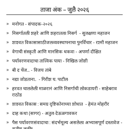
ताजा अंक – जुलै २०२६
मनोगत - संपादक-२०२६
निसर्गातली शहरे आणि शहरातला निसर्ग - सुलक्षणा महाजन
शाश्वत विकासासाठी जलव्यवस्थापनाचा पुनर्विचार - रश्मी महाजन
वेगाची संस्कृती आणि मानसिक थकवा - अपर्णा दीक्षित
पर्यावरणवादाचा तात्त्विक पाया - निखिल जोशी
बी द चेंज... - विजय तांबे
नद्या जोडताना.. - गिरीश घ. पाटील
हरवत चाललेली माळरानं आणि निसर्गाची लोकडायरी - साहेबराव
राठोड
शाश्वत विकास : समग्र दृष्टिकोनाच्या शोधात - हेमंत मोहरीर
दाह कथा (सागर) - अतुल देऊळगावकर
पैस पर्यावरणसंवादाचा : संदर्भमूल्य असलेला अभ्यासपूर्ण दस्तावेज -
सतीश लळीत