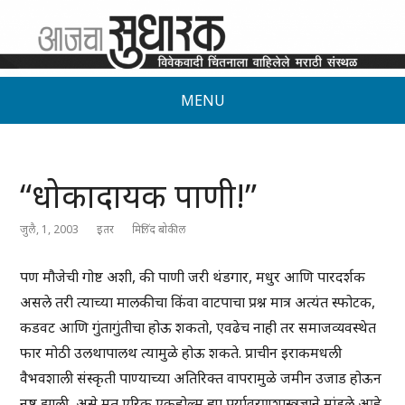
MENU
“धोकादायक पाणी!”
जुलै, 1, 2003
इतर
मिलिंद बोकील
पण मौजेची गोष्ट अशी, की पाणी जरी थंडगार, मधुर आणि पारदर्शक
असले तरी त्याच्या मालकीचा किंवा वाटपाचा प्रश्न मात्र अत्यंत स्फोटक,
कडवट आणि गुंतागुंतीचा होऊ शकतो, एवढेच नाही तर समाजव्यवस्थेत
फार मोठी उलथापालथ त्यामुळे होऊ शकते. प्राचीन इराकमधली
वैभवशाली संस्कृती पाण्याच्या अतिरिक्त वापरामुळे जमीन उजाड होऊन
नष्ट झाली, असे मत एरिक एकहोल्म ह्या पर्यावरणशास्त्रज्ञाने मांडले आहे.