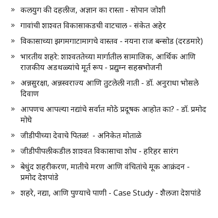
कलयुग की दहलीज, अज्ञान का रास्ता - सोपान जोशी
गावांची शाश्वत विकासाकडची वाटचाल - संकेत अहेर
विकासाच्या झगमगाटामागचे वास्तव - नयना राज बन्सोड (दरडमारे)
भारतीय शहरे: शाश्वततेच्या मार्गातील सामाजिक, आर्थिक आणि
राजकीय अडथळ्यांचे मूर्त रूप - प्रद्युम्न सहस्रभोजनी
अन्नसुरक्षा, अन्नस्वराज्य आणि तुटलेली नाती - डॉ. अनुराधा भोसले
दिवाण
आपणच आपल्या नद्यांचे सर्वात मोठे प्रदूषक आहोत का? - डॉ. प्रमोद
मोघे
जीडीपीच्या देवाचे पितळ! - अनिकेत मोताळे
जीडीपीपलीकडील शाश्वत विकासाचा शोध - हरिहर सारंग
बेधुंद शहरीकरण, मातीचे मरण आणि वंचितांचे मूक आक्रंदन -
प्रमोद देशपांडे
शहरे, नद्या, आणि पुण्याचे पाणी - Case Study - शैलजा देशपांडे