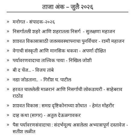
ताजा अंक – जुलै २०२६
मनोगत - संपादक-२०२६
निसर्गातली शहरे आणि शहरातला निसर्ग - सुलक्षणा महाजन
शाश्वत विकासासाठी जलव्यवस्थापनाचा पुनर्विचार - रश्मी महाजन
वेगाची संस्कृती आणि मानसिक थकवा - अपर्णा दीक्षित
पर्यावरणवादाचा तात्त्विक पाया - निखिल जोशी
बी द चेंज... - विजय तांबे
नद्या जोडताना.. - गिरीश घ. पाटील
हरवत चाललेली माळरानं आणि निसर्गाची लोकडायरी - साहेबराव
राठोड
शाश्वत विकास : समग्र दृष्टिकोनाच्या शोधात - हेमंत मोहरीर
दाह कथा (सागर) - अतुल देऊळगावकर
पैस पर्यावरणसंवादाचा : संदर्भमूल्य असलेला अभ्यासपूर्ण दस्तावेज -
सतीश लळीत