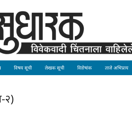
ह
विषय सूची
लेखक सूची
विशेषांक
ताजे अभिप्राय
ख-२)