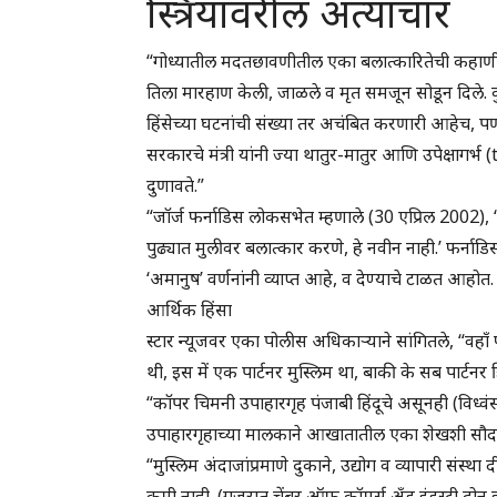
स्त्रियांवरील अत्याचार
“गोध्यातील मदतछावणीतील एका बलात्कारितेची कहाणी एक
तिला मारहाण केली, जाळले व मृत समजून सोडून दिले. कुठ
हिंसेच्या घटनांची संख्या तर अचंबित करणारी आहेच, पण म
सरकारचे मंत्री यांनी ज्या थातुर-मातुर आणि उपेक्षागर्
दुणावते.”
“जॉर्ज फर्नाडिस लोकसभेत म्हणाले (30 एप्रिल 2002), 
पुढ्यात मुलीवर बलात्कार करणे, हे नवीन नाही.’ फर्नाडि
‘अमानुष’ वर्णनांनी व्याप्त आहे, व देण्याचे टाळत आहोत
आर्थिक हिंसा
स्टार न्यूजवर एका पोलीस अधिकाऱ्याने सांगितले, “वहाँ फॅ
थी, इस में एक पार्टनर मुस्लिम था, बाकी के सब पार्टनर हि
“कॉपर चिमनी उपाहारगृह पंजाबी हिंदूचे असूनही (विध्व
उपाहारगृहाच्या मालकाने आखातातील एका शेखशी सौदा के
“मुस्लिम अंदाजांप्रमाणे दुकाने, उद्योग व व्यापारी संस्थ
कमी नाही. (गुजरात चेंबर ऑफ कॉमर्स अँड इंडस्ट्री दोन