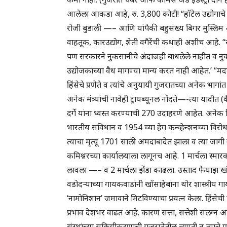
आलेला आकडा आहे, रु. 3,800 कोटी! “हॉटेल उद्योगाच
रोजी बुडाली —– आणि यांपैकी बहुसंख्य बिगर मुस्लिम
वाहतूक, कारउद्योग, शेती वगैरेंची कथाही अशीच आहे. “स
पण सरकारने नुकसानीचे अंदाजही बांधलेले नाहीत व नुकस
उद्योजकांच्या वैध मागण्या मान्य करत नाही आहेत.’ “म
हिंसेचे प्रणेते व त्यांचे अनुयायी गुजरातच्या अनेक भ
अनेक मंत्र्यांची नावेही ट्रायब्यूनल नोंदते—-त्या यादीत
दर्गे यांना ध्वस्त करण्याची 270 उदाहरणे आहेत. अनेक ठिक
भारतीय संविधान व 1954 च्या हेग कन्व्हेन्शनच्या विर
त्याचा मृत्यू 1701 साली अमदाबादेत झाला व त्या जागी 
कमिश्नरच्या कार्यालयाला लागूनच आहे. 1 मार्चला स्मारक 
लावला —– व 2 मार्चला झेंडा काढला. उस्ताद फैयाझ ख
वडोदऱ्याच्या गायकवाडांनी खाँसाहेबांना थोर शास्त्रीय ग
‘नामोनिशान’ जमावाने मिटविण्याचा प्रयत्न केला. हिंसेची प
प्रभाव देशभर वाढत आहे. कारण सत्ता, सत्तेशी संलग्
संस्थांच्या सक्रियीकरणाची गुजरातेतील व्याप्ती व त्याच