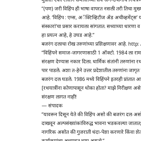
“(पण) जरी विहिंप ही भाषा वापरत नसली तरी तिचा मुख
आहे. ‘विहिंप : एम्स, अॅक्टिव्हिटीज अँड अचीव्हमेंट्स’ या
संस्कारां’चा प्रसार करायला सांगतात. सध्याच्या धारणा
हा प्रयत्न आहे, हे उघड आहे.”
बजरंग दलाचा रोख तरुणांच्या प्रशिक्षणावर आहे. ht
“विहिंपने समाज-जागरणासाठी 1 ऑक्टो. 1984 ला राम-ज
संरक्षण देण्यास नकार दिला. धार्मिक संतांनी तरुणांना रथ
पार पाडले. अशा त-हेने उत्तर प्रदेशातील तरुणांना जागृ
बजरंग दल घडले. 1986 मध्ये विहिंपने इतरही प्रांतात
[रथयात्रींना कोणापासून धोका होता? माझे निरीक्षण असे 
संरक्षण लागत नाही!
— संपादक
“यावरून दिसून येते की विहिंप असो की बजरंग दल असो 
दाखवून अल्पसंख्यांकांविरुद्ध भावना भडकवल्या जाता
नागरिक असोत की गुजराती धंदा-पेशा करणारे किंवा शेत
कार्यक्रमांचा अध्याहृत भाग असतो.”