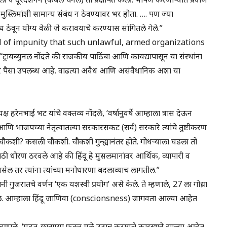
 मुस्लिमांशी सामान्य संबंध न ठेवण्यावर भर होता. …. पण ज्या
ंध ठेवून योग्य वेळी जे करावयाचे करण्यास सांगितले गेले.”
el of impunity that such unlawful, armed organizations
यब्युनल नोंदते की राजकीय पाठिंबा आणि कायद्यापासून या संस्थांना
पैसा उपलब्ध आहे. वाढत्या अवैध आणि असंवैधानिक अशा या
क्ष हरेनभाई भट यांचे वक्तव्य नोंदले, ‘वर्षानुवर्षे आम्हाला त्रास देऊन
त आणि भाजपच्या नेतृत्वातल्या सरकारसकट (सर्व) सरकारे त्यांचे तुष्टीकरण
‘चौकशी? कसली चौकशी. चौकशी गुन्ह्यानंतर होते. गोधऱ्याला घडला तो
ासाठी धोरण ठरवले आहे की हिंदू हे मुसलमानांवर आर्थिक, व्यापारी व
ेल तर त्यांना त्यांच्या मनोधारणा बदलाव्याच लागतील.”
ंनी गुजरातचे वर्णन ‘एक यशस्वी प्रयोग’ असे केले. ते म्हणाले, 27 ला गोध्रा
 आले. आम्हाला हिंदू जाणिवा (conscionsness) जागवता आल्या आहेत
ी म्हणाले, ‘मदत-छावण्या फक्त मुले उत्पन्न करायचे कारखाने झाल्या आहेत.