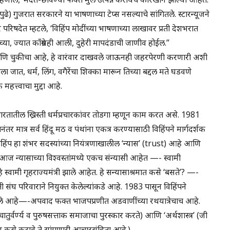
े) गुजरात सरकारने या भाषणाच्या टेप्स नसल्याचे सांगितले. स्टारन्यूजने
कार परिषदेत म्हटले, ‘विहिंप मोदींच्या भाषणाच्या लाखावर प्रती देशभरात
या, ज्यात काँग्रेसही आली, दुहेरी मापदंडाची जाणीव होईल.”
ास्पद आणि चुकीचा आहे, हे वारंवार दाखवले जाऊनही जहरपेरणी करणारी अशी
ा जात, धर्म, लिंग, वगैरेंचा शिक्का मारून तिच्या बद्दल मते घडवणे
हत्त्वाचा मुद्दा आहे.
ारतातील ख्रिस्ती धर्मप्रचारकांवर तोडगा म्हणून काम करत असे. 1981
यानंतर मात्र सर्व हिंदू मठ व पंथांना एकत्र करण्यासाठी विहिंपने मार्गदर्शक
िंप हा शंभर सदस्यांच्या नियंत्रणाखालील ‘न्यास’ (trust) आहे आणि
 न्यासाच्या विश्वस्तांमध्ये एकच संन्यासी आहेत —- स्वामी
 स्वामी गृहराज्यमंत्री झाले आहेत. हे सन्यासाश्रमात कसे ‘बसते’? —-
ी संघ परिवाराने नियुक्त केलेल्यांकडे आहे. 1983 पासून विहिंपने
रण केले आहे—-अपवाद फक्त भाजपप्रणीत अडवाणींच्या रथयात्रेचाच आहे.
 (जी चातुर्वर्ण्य व पुरुषसत्ताक समाजाचा पुरस्कार करते) आणि ‘अर्थशास्त्र’ (जी
्रण कसे करावे ते सांगणारी आचारसंहिता आहे.)