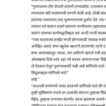
“गुजरातच्या तीन शेजारी प्रांतांनी (मध्यप्रदेश, राजस्थ
त्याच्यावर बंदी घालण्याची मागणी केली आहे. दोन्ही संप्
प्रांतांच्या यंत्रणांच्या (या) मूल्यमापनाला दुजोरा देते. 
त्यांच्या मते बजरंग दलाने सामान्य नागरिकांना दहशत
बजरंग दलाच्या कार्यपद्धतीबद्दल चार आजी-माजी सदस्
“नव्या सदस्याला शाखेत भरती होण्यासाठी पंचावन्न रुपय
अपेक्षित असते. सभा बहुतेक खाजगी (घरांमध्ये) जागी 
सभा आठवड्यातून एकदा, जरा उशीराने म्हणजे रात्री दहा
ओळखपत्र दिले जाते. दहा नवे सदस्य आणणाऱ्यास ‘विहिंप’ 
तो देवळात ठेवून पुजण्यासाठी नाही असे सांगितले जाते. हि
त्रिशूळाबद्दल सांगितले जाते.”
शाहे ”
“आठवडी सभांमध्ये जास्त उघडपणे सांगितले जाते की दंग्या
तुम्ही मुस्लिमांना मारले तर (दलाची) संघटना तुम्हाला शि
घेईल, तुम्हाला दंग्याच्या संदर्भात अटक झाल्यास दलाचे
“विहिंपच्या मंत्र्यांना रोज साठसत्तर मुलांच्या प्रशिक्षण