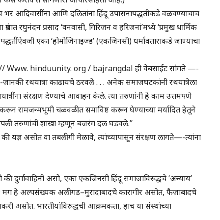
्य भर आदिवासींना आणि दलितांना हिंदू उपासनापद्धतीकडे वळवण्याचाच
 ग्रंथात रघुनंदन प्रसाद ‘वनवासी, गिरिजन व हरिजनां’मध्ये ‘प्रमुख धार्मिक
 व पद्धतींऐवजी एका ‘होमोजिनाइज्ड’ (एकजिनसी) धर्मावताराकडे जाण्याचा
tp: // Www. hinduunity. org / bajrangdal ही वेबसाईट सांगते —-
ानकी रथयात्रा काढायचे ठरवले . . . अनेक समाजघटकांनी रथयात्रेला
यात्रींना संरक्षण देण्याचे आवाहन केले. त्या तरुणांनी हे काम उत्तमपणे
त करून रामजन्मभूमी चळवळीत समाविष्ट करून घेण्याच्या मर्यादित हेतूने
 आपली तरुणांची शाखा म्हणून बजरंग दल घडवले.”
की यज्ञ असोत वा तबलीगी मेळावे, त्यांच्यापासून संरक्षण लागते—-त्यांना
की दुर्गावाहिनी असो, एका एकजिनसी हिंदू समाजाविरुद्धचे ‘अन्याय’
त; मग हे अल्पसंख्यक अलीगड–मुरादाबादचे कारागीर असोत, फैजाबादचे
करी असोत. भारतीयांविरुद्धची आक्रमकता, हाच या संस्थांच्या