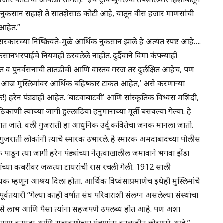
े नुकसान सहाशे ते सातशेसाठ कोटी आहे, यातून वीस हजार माणसांची
 आहेत.”
रकारच्या निष्क्रियते-मुळे आर्थिक नुकसान झाले हे अत्यंत स्पष्ट आहे….
ानभरपाईचे नियमही ठरवलेले नाहीत. दुर्दैवाने विमा कंपन्याही
दत व पुनर्वसनाची तातडीची आणि वास्तव गरज तर दुर्लक्षित आहेच, पण
ागांत आज मुस्लिमांवर आर्थिक बहिष्कार टाकत आहेत,’ असे करणाऱ्या
 (कै!) हरेन पंड्याही आहेत. ‘बाटवाबाटवी’ आणि सांस्कृतिक विध्वंस मशिदी,
ाणी त्यांच्या जागी हुल्लाडिया हनुमानाच्या मूर्ती बसवल्या गेल्या. हे
ोधात जाते. वली गुजराती हा आधुनिक उर्दू कवितेचा जनक मानला जातो.
गुजराती लोकांनी त्याचे स्मारक उभारले. हे स्मारक अमदाबादच्या पोलीस
पाडून त्या जागी हरेन पंड्यांच्या नेतृत्वाखालील जमावाने भगवा झेंडा
ाँच्या कबरीवर जळत्या टायरांची रास रचली गेली. 1912 साली
ायक म्हणून आश्रय दिला होता. आर्थिक विध्वंसाप्रमाणेच इथेही मुस्लिमांचे
ूर्वतयारी “गेल्या काही वर्षांत संघ परिवाराशी संलग्न असलेल्या संस्थांचा
न असे लाभ आणि पैसा त्यांना सहजपणे उपलब्ध होत आहे. पण अशा
े प्रमाण कायदा आणि सुव्यवस्थेच्या यंत्रणांना काळजीत लोटणारे आहे.”