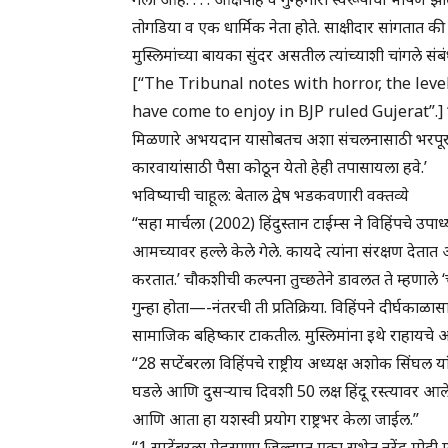
तोगडिया व एक धार्मिक नेता होते. साक्षीदार सांगतात की
मुस्लिमांच्या बायका सुंदर असतील त्यांच्याशी चांगले संब
[“The Tribunal notes with horror, the lev
have come to enjoy in BJP ruled Gujerat”.] “ट्रा
मिळणारे अभयदान यासोबतच अशा संचलनासाठी भरपूर 
कारवायांसाठी पैसा कोठून येतो हेही तपासायला हवे.’
भविष्याची चाहूल: बेताल द्वेष भडकवणारी वक्तव्ये
“सहा मार्चला (2002) हिंदुस्तान टाईम्स ने विहिंपचे उपाध्य
आमच्यावर हल्ले केले गेले. कायदे त्यांना संरक्षण देता
करतात.’ चौकशीची कल्पना तुच्छतेने डावलत ते म्हणाले 
गुन्हा होता—-नंतरची ती प्रतिक्रिया. विहिंपने दीर्घकाळ
सामाजिक बहिष्कार टाकतील. मुस्लिमांना इथे राहायचे अस
“28 सप्टेंबरला विहिंपचे राष्ट्रीय अध्यक्ष अशोक सिंघल या
घडले आणि दुसऱ्याच दिवशी 50 लक्ष हिंदू रस्त्यावर
आणि आता हा यशस्वी प्रयोग राष्ट्रभर केला जाईल.”
“1 सप्टेंबरला मेहसाणा जिल्ह्यात एका सभेत नरेंद्र मोद