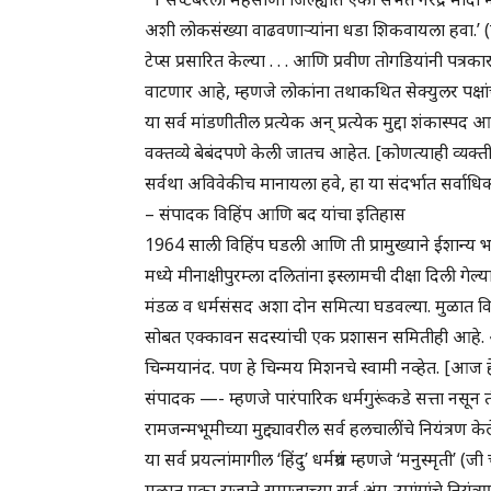
अशी लोकसंख्या वाढवणाऱ्यांना धडा शिकवायला हवा.’ (पुढ
टेप्स प्रसारित केल्या . . . आणि प्रवीण तोगडियांनी पत्र
वाटणार आहे, म्हणजे लोकांना तथाकथित सेक्युलर पक्षांच्
या सर्व मांडणीतील प्रत्येक अन् प्रत्येक मुद्दा शंक
वक्तव्ये बेबंदपणे केली जातच आहेत. [कोणत्याही व्यक्तील
सर्वथा अविवेकीच मानायला हवे, हा या संदर्भात सर्वाधिक म
– संपादक विहिंप आणि बद यांचा इतिहास
1964 साली विहिंप घडली आणि ती प्रामुख्याने ईशान्य भ
मध्ये मीनाक्षीपुरम्ला दलितांना इस्लामची दीक्षा दिली गेल्
मंडळ व धर्मसंसद अशा दोन समित्या घडवल्या. मुळात विह
सोबत एक्कावन सदस्यांची एक प्रशासन समितीही आहे. आज
चिन्मयानंद. पण हे चिन्मय मिशनचे स्वामी नव्हेत. [आज हे
संपादक —- म्हणजे पारंपारिक धर्मगुरूंकडे सत्ता नसून त
रामजन्मभूमीच्या मुद्द्यावरील सर्व हलचालींचे नियंत्
या सर्व प्रयत्नांमागील ‘हिंदु’ धर्मग्रंथ म्हणजे ‘मनुस्मृती’
मुळात एका राजाने समाजाच्या सर्व अंग-उपांगांचे नियंत