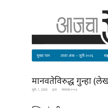
मुख्य पान
ताजा अंक – जुलै २०२६
संग्र
मानवतेविरुद्ध गुन्हा (ले
जुलै, 1, 2003
इतर
संपादक-२००३