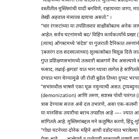
वस्तीतील मुस्लिमांची यादी बनविणे, राहायच्या जागा, मा
लेखी अहवाल मंत्र्याला द्यायचा असतो.” ।
“चार रंगरुटांच्या या तपशिलवार साक्षीसोबतच अनेक जागच्
आहेत. सर्वच घटनांमध्ये बद/ विहिंप कार्यकर्त्यांचे प्रख
(त्याच) ऑगस्टमध्ये ‘संदेश’ या गुजराती दैनिकात तरुणा
‘(बजरंग दल सदस्यत्वाच्या) शुल्कासोबत त्रिशूळ दिले ज
गुप्त प्रशिक्षणसभांमध्ये तलवारी बाळगणे वैध असल्याचे सां
फसाद, लढाई-झगडा’ यात भाग घ्यावा लागेल हे सांगितले जा
दंग्यात भाग घेण्यामुळे जी रोजी बुडेल तिच्या दुप्पट 
“सभांमधील भाषणे एका मूळ नमुन्याची असत. ट्रायब्युनलप
(demonization) आणि तरुण, सशस्त्र पोथी पारंगत 
त्रास देण्यास सज्ज असे दल उभारणे, असा एक-कलमी का
या मानसिक तयारीचा बराच तपशील आहे —- ज्यात आजचे
सांगितले आहे. मुस्लिमांबद्दल मने कलुषित करणे, हिंदू-मु
“गोध्रा घटनेच्या दोनेक महिने आधी वडोदऱ्यात भरलेल्या एका
गेला आहे. . . . आक्षेपार्ह व गुन्हेगारी स्वरूपाची भाषणे 