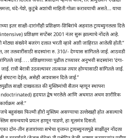
लमत्ता, धंदे-पेशे, कुटुंबे अशांची माहिती गोळा करावयाची असते…. याचा
या इतर साक्षी-दारांनीही प्रशिक्षण-शिबिरांचे अहवाल ट्रायब्युनलला दिले
र (intensive) प्रशिक्षण सप्टेंबर 2001 नंतर सुरू झाल्याचे नोंदले आहे.
ंनी मोठ्या संख्येने बजरंग दलात भरती व्हावे अशी जाहिरात आलेली होती.”
ात, तर तलवारींसाठी सदस्यांना रु. 310/- देण्यास सांगितले जाई. आठवडी
गितले जाई. . . . प्रशिक्षणाच्या पुढील टप्प्यावर अनुभवी सदस्यांना ‘दंगा-
ई. रात्री बेरात्री उठवल्यावर तात्काळ तयार होण्यासाठी सांगितले जाई.
भरपाई संघटना देईल, असेही आश्वासन दिले जाई.”
ुढील साक्षी दाखवतात की मुस्लिमांची सैतान म्हणून स्थापना
(indoctrinated) हृदयात द्वेष भरलेले आणि अधमात अधम शारीरिक
र्यक्रम असे.”
 बहुसंख्य फिल्मी हीरो मुस्लिम असण्याचा उल्लेखही होत असल्याचे
स्लिम समन्वयाचे प्रयत्न हाणून पाडणे, हा मूलमंत्र दिसतो.
 दोन-तीन हजारांच्या सभेचा वृत्तान्त ट्रायब्युनलपुढे साक्षींतून नोंदला
झाली व दूरदर्शनने (केबल चॅनेल) ती प्रक्षेपित केली. भाषण करणाऱ्यांत प्रवीण