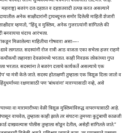
ान व महाराष्ट्र) बजरंग दल दहशत व दहशतवादी उत्पन्न करत असल्याने
रदायातील अनेक साक्षीदारांनी ट्रायब्यूनल समोर दिलेली माहिती शेजारी
एक साक्षीदार म्हणतो, “हिंदू व मुस्लिम, अनेक गुजरात्यांनी सांगितले की
वादी बनवायचा धंदाच आरंभला.
यांकडून मिळालेल्या माहितीचा गोषवारा असा—-
े द्यावे लागतात. सदस्यांनी रोज रात्री आठ वाजता एका सभेला हजर राहणे
व कधीकधी लहानशा देवळांमध्ये भरतात. काही निवडक लोकांच्या गुप्त
ला भरतात. सदस्यांना ते बजरंग दलाचे कार्यकर्ते असल्याचे एक
चा मंत्री केले जाते. सदस्य होताक्षणी तुम्हाला एक त्रिशूळ दिला जातो व
ंदुधर्माच्या रक्षणासाठी पण ‘बांधवांना’ मारण्यासाठी नव्हे, असे
च्या वा मारामारीच्या वेळी त्रिशूळ मुस्लिमांविरुद्ध वापरण्यासाठी आहे.
क्षेपासून वाचवेल, तुम्हाला काही झाले तर संघटना तुमच्या कुटुंबाची काळजी
 कार्ड दाखवल्यास पोलीस तुम्हाला सोडून देतील, असेही सांगितले जाते.”
ाची जबाबदारी दिलेली असते. प्रशिक्षण म्हणजे काय, तर प्रामुख्याने एखाद्या