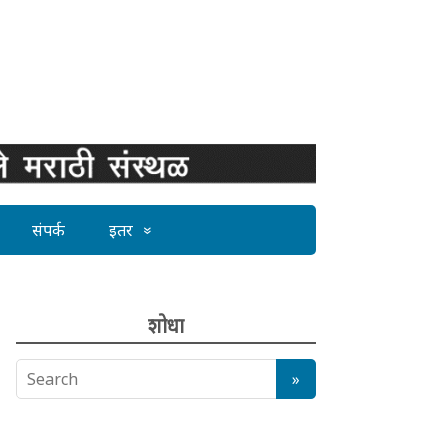
संपर्क
इतर
शोधा