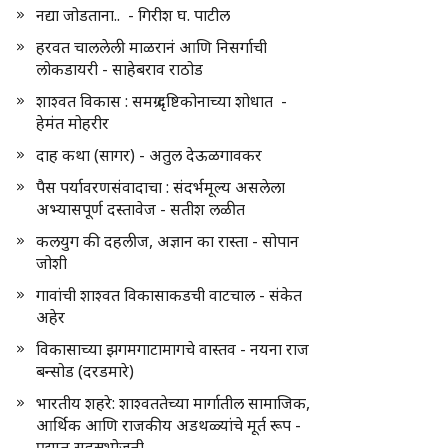
नद्या जोडताना.. - गिरीश घ. पाटील
हरवत चाललेली माळरानं आणि निसर्गाची
लोकडायरी - साहेबराव राठोड
शाश्वत विकास : समग्र दृष्टिकोनाच्या शोधात -
हेमंत मोहरीर
दाह कथा (सागर) - अतुल देऊळगावकर
पैस पर्यावरणसंवादाचा : संदर्भमूल्य असलेला
अभ्यासपूर्ण दस्तावेज - सतीश लळीत
कलयुग की दहलीज, अज्ञान का रास्ता - सोपान
जोशी
गावांची शाश्वत विकासाकडची वाटचाल - संकेत
अहेर
विकासाच्या झगमगाटामागचे वास्तव - नयना राज
बन्सोड (दरडमारे)
भारतीय शहरे: शाश्वततेच्या मार्गातील सामाजिक,
आर्थिक आणि राजकीय अडथळ्यांचे मूर्त रूप -
प्रद्युम्न सहस्रभोजनी