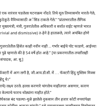
 वारंवार घडलेला घटनाक्रम नोंदते. तिचे मूल तिच्यासमोर मारले गेले,
ेकुठे वैविध्यासाठी अॅसिड टाकले गेले.” “प्रांताभरातील लैंगिक
ुख्यमंत्री, मंत्री, गुजरातेतील अधिकारी व सर्वात वाईट म्हणजे भारत
भ (trivial and dismissive) त-हेने हे हाताळले, त्याने अचंबित होणे
‘गुजरातेतील हिंसेत काही नवीन नाही … गर्भार बाईचे पोट फाडणे, आईच्या
स पुढे म्हणाले की हे 54 वर्षे होत आहे.” [या प्रकरणातील तपशीलही
. संपादक, आ. सु.]
क्टरी में आग लगी है, जी.आय.डी.सी. में . . . फॅक्टरी हिंदु मुस्लिम मिक्स
ंदू थे।”
ंसाचे) लक्ष्य ठरले. हल्ला करणारे चांगलेच माहीतगार असणार, कारण
ल्याचे फारच थोड्यांना माहीत होते.”
ा दीर्घकाळ बंद पडल्या-मुळे झालेले नुकसान तीन हजार कोटी रुपयांपेक्षा
 हजार कोटींचा आकडा सांगते).” इथे ट्रायब्यूनलचा तपशीलवार हिशोबातून