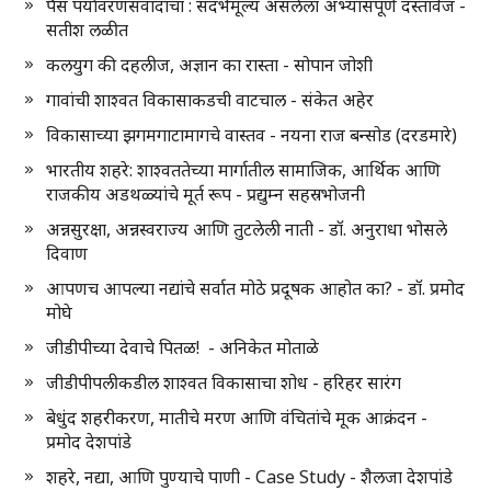
पैस पर्यावरणसंवादाचा : संदर्भमूल्य असलेला अभ्यासपूर्ण दस्तावेज -
सतीश लळीत
कलयुग की दहलीज, अज्ञान का रास्ता - सोपान जोशी
गावांची शाश्वत विकासाकडची वाटचाल - संकेत अहेर
विकासाच्या झगमगाटामागचे वास्तव - नयना राज बन्सोड (दरडमारे)
भारतीय शहरे: शाश्वततेच्या मार्गातील सामाजिक, आर्थिक आणि
राजकीय अडथळ्यांचे मूर्त रूप - प्रद्युम्न सहस्रभोजनी
अन्नसुरक्षा, अन्नस्वराज्य आणि तुटलेली नाती - डॉ. अनुराधा भोसले
दिवाण
आपणच आपल्या नद्यांचे सर्वात मोठे प्रदूषक आहोत का? - डॉ. प्रमोद
मोघे
जीडीपीच्या देवाचे पितळ! - अनिकेत मोताळे
जीडीपीपलीकडील शाश्वत विकासाचा शोध - हरिहर सारंग
बेधुंद शहरीकरण, मातीचे मरण आणि वंचितांचे मूक आक्रंदन -
प्रमोद देशपांडे
शहरे, नद्या, आणि पुण्याचे पाणी - Case Study - शैलजा देशपांडे