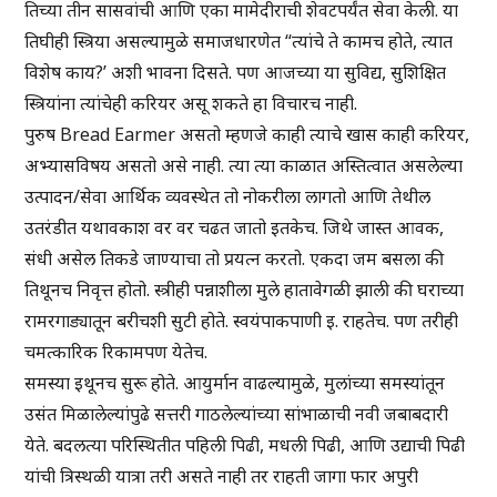
तिच्या तीन सासवांची आणि एका मामेदीराची शेवटपर्यंत सेवा केली. या
तिघीही स्त्रिया असल्यामुळे समाजधारणेत “त्यांचे ते कामच होते, त्यात
विशेष काय?’ अशी भावना दिसते. पण आजच्या या सुविद्य, सुशिक्षित
स्त्रियांना त्यांचेही करियर असू शकते हा विचारच नाही.
पुरुष Bread Earmer असतो म्हणजे काही त्याचे खास काही करियर,
अभ्यासविषय असतो असे नाही. त्या त्या काळात अस्तित्वात असलेल्या
उत्पादन/सेवा आर्थिक व्यवस्थेत तो नोकरीला लागतो आणि तेथील
उतरंडीत यथावकाश वर वर चढत जातो इतकेच. जिथे जास्त आवक,
संधी असेल तिकडे जाण्याचा तो प्रयत्न करतो. एकदा जम बसला की
तिथूनच निवृत्त होतो. स्त्रीही पन्नाशीला मुले हातावेगळी झाली की घराच्या
रामरगाड्यातून बरीचशी सुटी होते. स्वयंपाकपाणी इ. राहतेच. पण तरीही
चमत्कारिक रिकामपण येतेच.
समस्या इथूनच सुरू होते. आयुर्मान वाढल्यामुळे, मुलांच्या समस्यांतून
उसंत मिळालेल्यांपुढे सत्तरी गाठलेल्यांच्या सांभाळाची नवी जबाबदारी
येते. बदलत्या परिस्थितीत पहिली पिढी, मधली पिढी, आणि उद्याची पिढी
यांची त्रिस्थळी यात्रा तरी असते नाही तर राहती जागा फार अपुरी