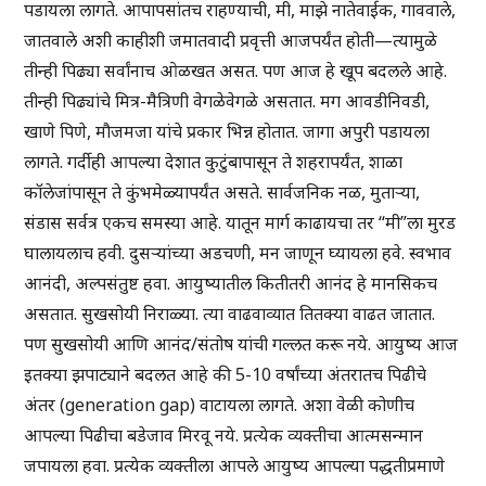
पडायला लागते. आपापसांतच राहण्याची, मी, माझे नातेवाईक, गाववाले,
जातवाले अशी काहीशी जमातवादी प्रवृत्ती आजपर्यंत होती—त्यामुळे
तीन्ही पिढ्या सर्वांनाच ओळखत असत. पण आज हे खूप बदलले आहे.
तीन्ही पिढ्यांचे मित्र-मैत्रिणी वेगळेवेगळे असतात. मग आवडीनिवडी,
खाणे पिणे, मौजमजा यांचे प्रकार भिन्न होतात. जागा अपुरी पडायला
लागते. गर्दीही आपल्या देशात कुटुंबापासून ते शहरापर्यंत, शाळा
कॉलेजांपासून ते कुंभमेळ्यापर्यंत असते. सार्वजनिक नळ, मुताऱ्या,
संडास सर्वत्र एकच समस्या आहे. यातून मार्ग काढायचा तर “मी”ला मुरड
घालायलाच हवी. दुसऱ्यांच्या अडचणी, मन जाणून घ्यायला हवे. स्वभाव
आनंदी, अल्पसंतुष्ट हवा. आयुष्यातील कितीतरी आनंद हे मानसिकच
असतात. सुखसोयी निराळ्या. त्या वाढवाव्यात तितक्या वाढत जातात.
पण सुखसोयी आणि आनंद/संतोष यांची गल्लत करू नये. आयुष्य आज
इतक्या झपाट्याने बदलत आहे की 5-10 वर्षांच्या अंतरातच पिढीचे
अंतर (generation gap) वाटायला लागते. अशा वेळी कोणीच
आपल्या पिढीचा बडेजाव मिरवू नये. प्रत्येक व्यक्तीचा आत्मसन्मान
जपायला हवा. प्रत्येक व्यक्तीला आपले आयुष्य आपल्या पद्धतीप्रमाणे