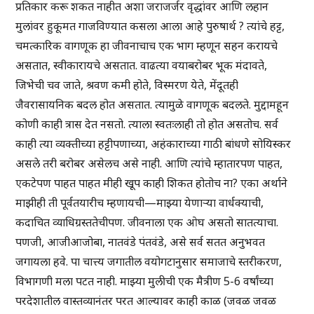
प्रतिकार करू शकत नाहीत अशा जराजर्जर वृद्धांवर आणि लहान
मुलांवर हुकूमत गाजविण्यात कसला आला आहे पुरुषार्थ ? त्यांचे हट्ट,
चमत्कारिक वागणूक हा जीवनाचाच एक भाग म्हणून सहन करायचे
असतात, स्वीकारायचे असतात. वाढत्या वयाबरोबर भूक मंदावते,
जिभेची चव जाते, श्रवण कमी होते, विस्मरण येते, मेंदूतही
जैवरासायनिक बदल होत असतात. त्यामुळे वागणूक बदलते. मुद्दामहून
कोणी काही त्रास देत नसतो. त्याला स्वतःलाही तो होत असतोच. सर्व
काही त्या व्यक्तीच्या हट्टीपणाच्या, अहंकाराच्या गाठी बांधणे सोयिस्कर
असले तरी बरोबर असेलच असे नाही. आणि त्यांचे म्हातारपण पाहत,
एकटेपण पाहत पाहत मीही खूप काही शिकत होतोच ना? एका अर्थाने
माझीही ती पूर्वतयारीच म्हणायची—माझ्या येणाऱ्या वार्धक्याची,
कदाचित व्याधिग्रस्ततेचीपण. जीवनाला एक ओघ असतो सातत्याचा.
पणजी, आजीआजोबा, नातवंडे पंतवंडे, असे सर्व सतत अनुभवत
जगायला हवे. पा चात्त्य जगातील वयोगटानुसार समाजाचे स्तरीकरण,
विभागणी मला पटत नाही. माझ्या मुलीची एक मैत्रीण 5-6 वर्षांच्या
परदेशातील वास्तव्यानंतर परत आल्यावर काही काळ (जवळ जवळ