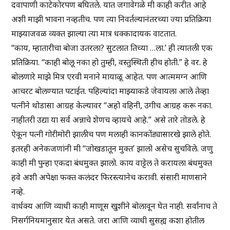
दवापाणी काटेकोरपण बघितले. यात जगावेगळे मी काही करीत आहे
अशी माझी भावना नव्हतीच. पण त्या निवर्तल्यानंतरच्या ज्या प्रतिक्रिया
माझ्याजवळ व्यक्त झाल्या त्या मात्र धक्कादायक वाटतात.
“काय, म्हातारीचा बोजा उतरला? सुटलात तिच्या …ला.’ ही त्यातली एक
प्रतिक्रिया. “काही बोलू नका हो तुम्ही, वस्तुस्थिती हीच होती.” हे वर. हे
बोलणारे माझे मित्र एरवी मनाने मायाळू आहेत. पण आत्ममग्न आणि
आचरट बोलण्यात पटाईत. पहिल्यांदा माझ्याकडे जेवायला आले तेव्हा
पत्नीने थोडासा आग्रह केल्यावर “अहो वहिनी, उगीच आग्रह करू नका.
नाहीतरी उद्या या सर्व अन्नाचे शेणच व्हायचे आहे.” असे तारे तोडले. हे
ऐकून पत्नी गोरीमोरी झालीच पण मलाही कानकोंड्यासारखे झाले होते.
इतरही अनेकजणांनी मी “जोखडातून मुक्त’ झालो असेच सुचविले. जणु
काही मी पुन्हा एकदा बंधमुक्त झालो. काय वाट्टेल ते करायला बंधमुक्त
हवे अशी अपेक्षा फक्त कलंदर फिरस्त्यानेच करावी. संसारी माणसाने
नव्हे.
वार्धक्य आणि व्याधी काही माणूस खुशीने बोलावून घेत नाही. सर्वांनाच ते
निसर्गनियमानुसार येत असते. जरा आणि व्याधी सुसह्य कशा होतील