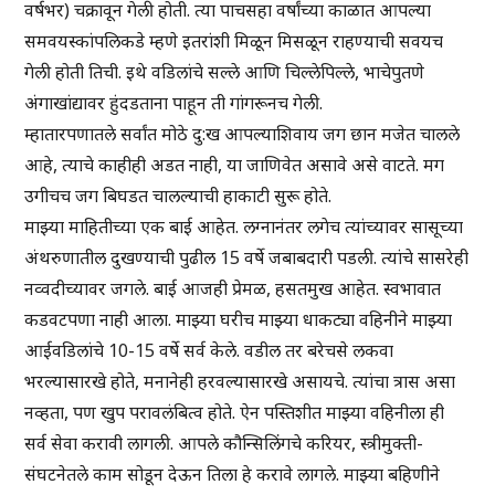
वर्षभर) चक्रावून गेली होती. त्या पाचसहा वर्षांच्या काळात आपल्या
समवयस्कांपलिकडे म्हणे इतरांशी मिळून मिसळून राहण्याची सवयच
गेली होती तिची. इथे वडिलांचे सल्ले आणि चिल्लेपिल्ले, भाचेपुतणे
अंगाखांद्यावर हुंदडताना पाहून ती गांगरूनच गेली.
म्हातारपणातले सर्वांत मोठे दु:ख आपल्याशिवाय जग छान मजेत चालले
आहे, त्याचे काहीही अडत नाही, या जाणिवेत असावे असे वाटते. मग
उगीचच जग बिघडत चालल्याची हाकाटी सुरू होते.
माझ्या माहितीच्या एक बाई आहेत. लग्नानंतर लगेच त्यांच्यावर सासूच्या
अंथरुणातील दुखण्याची पुढील 15 वर्षे जबाबदारी पडली. त्यांचे सासरेही
नव्वदीच्यावर जगले. बाई आजही प्रेमळ, हसतमुख आहेत. स्वभावात
कडवटपणा नाही आला. माझ्या घरीच माझ्या धाकट्या वहिनीने माझ्या
आईवडिलांचे 10-15 वर्षे सर्व केले. वडील तर बरेचसे लकवा
भरल्यासारखे होते, मनानेही हरवल्यासारखे असायचे. त्यांचा त्रास असा
नव्हता, पण खुप परावलंबित्व होते. ऐन पस्तिशीत माझ्या वहिनीला ही
सर्व सेवा करावी लागली. आपले कौन्सिलिंगचे करियर, स्त्रीमुक्ती-
संघटनेतले काम सोडून देऊन तिला हे करावे लागले. माझ्या बहिणीने