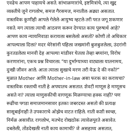
एवढेच आपण पाहायचे असते. सांभाळणारांचे, इष्टमित्रांचे, त्या खुद्द
व्यक्तीचे जुने रागलोभ, समज गैरसमज, मनातील अढ्या असतात.
वास्तविक कुणीही आपले गेलेले आयुष्य म्हटले तरी परत जगू शकणार
नसते. मग त्याला त्याची आठवण करून देण्यात काय पुरुषार्थ आहे?
आपण काय न्यायनिवाडा करायला बसलेलो असतो? कोणी तो अधिकार
आपल्याला दिला? मदर थेरेसांनी पहिला जखमांनी बुजबुजलेला, उंदरांनी
कुरतडलेला मानवी देह आपल्या मांडीवर घेतला तेव्हा बघ्यांना, विरोध
करणारांना, एकच प्रश्न विचारला. “या दुर्भाग्याच्या वाट्याला यातनामय,
दुःखी जीवन आले. आता त्याला सुखाचे मरण तरी येऊ दे की नको?”
मुळात Mother आणि Mother-in-law असा फरक का करायचा?
वास्तविक रक्ताची नाती हे अपघातच असतात. शेवटी माणूस हे माणूसच
असते ना? त्याला माणुसकीची वागणूक मिळण्याचा हक्क नाही? पण
रूढींचा पगडा समाजमानसावर इतका जबरदस्त असतो की प्रत्यक्ष
सासूबाईंनाही ते उपकाराचे ओझेच वाटत राहिले. नाती कशी स्वच्छ,
निर्मळ असावीत. रागलोभ, मतभेद रोखठोक त्यावेळपुरते असावेत.
दबलेली, तोंडदेखली नाती काय कामाची? जे असहाय्य असतात,