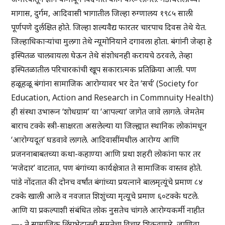
मागास, दुर्गम, आदिवासी भागातील जिल्हा रुग्णालय १९८५ साली
पूर्णपणे दुर्लक्षित होते. जिल्हा शल्यवैद्य फारतर चारपाच दिवस तेथे येत.
जिल्हाधिकाऱ्यांचा मुलगा तेथे न्यूमोनियाने दगावला होता. बंगांनी जेव्हा हे
इस्पितळ चालवायला घेऊन तेथे संशोधनही करायचे ठरवले, तेव्हा
इस्पितळातील परिचारकांची खूप सकारात्मक प्रतिक्रिया आली. पण
हळूहळू बंगांना सामाजिक आरोग्यावर भर देत ‘सर्च’ (Society for
Education, Action and Research in Commnuity Health)
ही संस्था उभारून ‘शोधग्राम’ या ‘आपल्या’ जागेत जावे लागले. जेमतेम
बाराच टक्के स्त्री-साक्षरता असलेल्या या जिल्ह्यात स्थानिक लोकांमधून
‘आरोग्यदूत’ घडवावे लागले. आदिवासींमधील आरोग्य आणि
प्रजननाबाबतच्या कथा-कहाण्या आणि प्रथा शहरी लोकांना फार तर
‘मजेदार’ वाटतात, पण बंगांच्या कार्यक्षेत्रात ते सामाजिक वास्तव होते.
पांडे नोंदतात की दोनच वर्षांत बंगांच्या प्रयत्नाने बालमृत्यूंचे प्रमाण ८४
टक्के खाली आले व नवजात शिशुंच्या मृत्यूचे प्रमाण ६०टक्के घटले.
आणि या प्रकल्पाशी संबंधित लोक नुसतेच चांगले आरोग्यकर्मी नाहीत
—- ते सामाजिक लिंगभेदातही समतेचा विचार शिकवणारे, जाणिवा