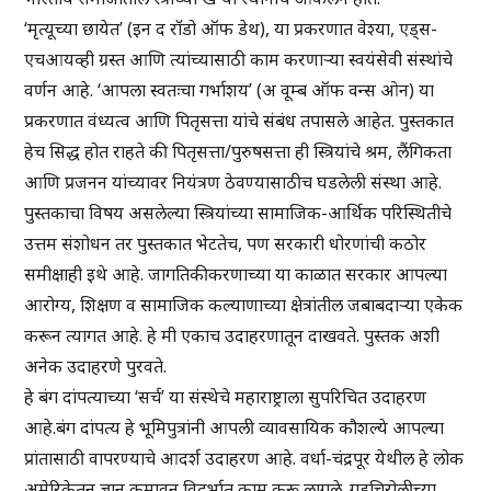
‘मृत्यूच्या छायेत’ (इन द रॉडो ऑफ डेथ), या प्रकरणात वेश्या, एड्स-
एचआयव्ही ग्रस्त आणि त्यांच्यासाठी काम करणाऱ्या स्वयंसेवी संस्थांचे
वर्णन आहे. ‘आपला स्वतःचा गर्भाशय’ (अ वूम्ब ऑफ वन्स ओन) या
प्रकरणात वंध्यत्व आणि पितृसत्ता यांचे संबंध तपासले आहेत. पुस्तकात
हेच सिद्ध होत राहते की पितृसत्ता/पुरुषसत्ता ही स्त्रियांचे श्रम, लैंगिकता
आणि प्रजनन यांच्यावर नियंत्रण ठेवण्यासाठीच घडलेली संस्था आहे.
पुस्तकाचा विषय असलेल्या स्त्रियांच्या सामाजिक-आर्थिक परिस्थितीचे
उत्तम संशोधन तर पुस्तकात भेटतेच, पण सरकारी धोरणांची कठोर
समीक्षाही इथे आहे. जागतिकीकरणाच्या या काळात सरकार आपल्या
आरोग्य, शिक्षण व सामाजिक कल्याणाच्या क्षेत्रांतील जबाबदाऱ्या एकेक
करून त्यागत आहे. हे मी एकाच उदाहरणातून दाखवते. पुस्तक अशी
अनेक उदाहरणे पुरवते.
हे बंग दांपत्याच्या ‘सर्च’ या संस्थेचे महाराष्ट्राला सुपरिचित उदाहरण
आहे.बंग दांपत्य हे भूमिपुत्रांनी आपली व्यावसायिक कौशल्ये आपल्या
प्रांतासाठी वापरण्याचे आदर्श उदाहरण आहे. वर्धा-चंद्रपूर येथील हे लोक
अमेरिकेतून ज्ञान कमावून विदर्भात काम करू लागले. गडचिरोलीच्या