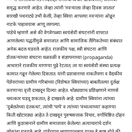
समृद्ध करणारे आहेत. जेव्हा त्यांनी ‘नवऱ्याला जेव्हा दिवस जातात’
सारखी पथनाट्ये उभी केली, तेव्हा स्त्रिया आपल्या नवऱ्यांना ओढून
नाटके पाहावयास आणू लागल्या.
पांडेचे म्हणणे असे की वेगवेगळ्या स्वयंसेवी संघटनांनी वापरात
आणलेल्या पद्धतींमुळे समाजात आणि सामाजिक लैंगिकतेच्या संबंधात
अनेक बदल घडवले आहेत. राजकीय पक्ष, स्त्री संघटना आणि
शेतकऱ्यांच्या संघटना चळवळी व संज्ञापनाच्या (propaganda)
आधाराने राजकीय मागण्या पुढे रेटतात; तर या स्वयंसेवी संस्था प्रत्यक्ष
कामात गढून गेलेल्या दिसतात. यांनी प्रशासनाचा नाकर्तेपणा व वैद्यकीय
पेशेवरांच्या ग्रामीण गरिबांच्या (विशेषतः स्त्रियांच्या) बाबतीतल्या दुर्लक्ष
करणाऱ्या वृत्ती दाखवून दिल्या आहेत. थोड्याशाच प्रशिक्षणाने माणसे
चमत्कार घडवू शकतात, हे दाखवले आहे. ग्रामीण स्त्रियांना त्यांच्या
‘दुर्बलतेच्या दंतकथा’, त्यांची ‘पापे’ व त्यांच्या ‘वंध्यत्वाच्या’ कहाण्या
किती खोटारड्या आहेत ते दाखवून पुरुषसत्ताक विचार, वर्गाधिष्ठित दोहन
आणि कुशासनाने ग्रामीण समाजावर केलेल्या अत्याचारांचे दर्शन
लोकांना घडवले आहे. पांडेंच्याच म्हणण्यानुसार यातून हे स्पष्ट होते की