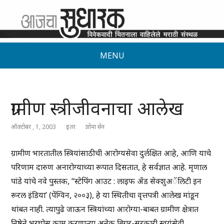
MENU
ग्रामीण स्त्रीजीवनाचा आलेख
ऑक्टोबर , 1, 2003
इतर
शोमा सेन
ग्रामीण भारतातील स्त्रियांसाठीची आरोग्यसेवा दुर्लक्षित आहे, आणि याचे
परिणाम दारुण अनारोग्याच्या रूपात दिसतात, हे सर्वज्ञात आहे. मृणाल
पांडे यांचे नवे पुस्तक, “स्टेपिंग आउट : लाइफ अँड सेक्शुअॅलिटी इन
रूरल इंडिया’ (पेंग्विन, २००३), हे या स्थितीचा वृत्तपत्री आलेख मांडून
थांबत नाही. त्यापुढे जाऊन स्त्रियांच्या आरोग्या-बाबत ग्रामीण क्षेत्रात
निष्ठेने भरघोस काम करणाऱ्या अनेक बिगर-सरकारी स्वयंसेवी