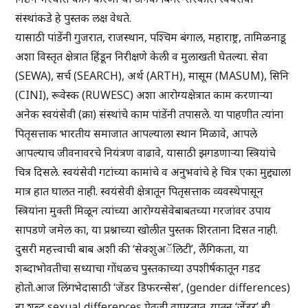
संस्थांकडे हे पुस्तक लक्ष वेधते.
यासाठी पांडेंनी गुजरात, राजस्थान, पश्चिम बंगाल, महाराष्ट्र, तामिळनाडू
अशा विस्तृत क्षेत्रात हिंडून निरीक्षणे केली व मुलाखती घेतल्या. सेवा
(SEWA), सर्च (SEARCH), अर्थ (ARTH), मासूम (MASUM), सिनि
(CINI), रूवेस्क (RUWESC) अशा आरोग्यक्षेत्रात काम करणाऱ्या
अनेक स्वयंसेवी (क्रा) संस्थांचे काम पांडेंनी तपासले. या पाहणीत त्यांना
पितृसत्ताक भारतीय समाजात आपल्याला स्थान मिळावे, आपले
आपल्याच जीवनावरचे नियंत्रण वाढावे, यासाठी झगडणाऱ्या स्त्रियांचे
चित्र दिसले. स्वयंसेवी गटांच्या कामांचे व अनुभवांचे हे चित्र एका मुद्द्याला
मात्र हात घालत नाही. स्वयंसेवी क्षेत्रातून पितृसत्ताक व्यवस्थेपासून
स्त्रियांना मुक्ती मिळून त्यांच्या आरोग्यसेवेबाबतच्या गरजांवर उपाय
सापडणे जमेल का, या प्रश्नाच्या खोलीत पुस्तक शिरताना दिसत नाही.
दुसरी महत्त्वाची बाब अशी की ‘सेक्शुअॅलिटी’, लैंगिकता, या
शब्दाभोवतीचा सध्याचा गोंधळच पुस्तकाच्या उपशीर्षकातून गडद
होतो.आज लिंगभेदासाठी ‘जेंडर डिफरन्सेस’, (gender differences)
हा शब्द sexual differences ऐवजी वापरतात. यातून ‘जेंडर’ ही