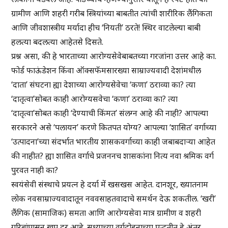
ग्रामीण आणि शहरी गरीब स्त्रियांच्या बाबतीत त्यांची शारीरिक लैंगिकता
आणि जीवशास्त्रीय मर्यादा हीच ‘नियती’ ठरते! स्थिर वाटलेल्या बाबी
हलत्या बदलत्या आहेतसे दिसते.
प्रश्न असा, की हे भारताच्या आरोग्यसेवेबाबतच्या गरजांना उत्तर आहे का.
फोर्ड फाऊंडेशन किंवा ऑक्सफॅमसारख्या साम्राज्यवादी देशांमधील
‘दाता’ संघटना ह्या देशाच्या आरोग्यसेवेचा ‘कणा’ ठराव्या का? त्या
‘दातृत्वा’सोबत काही आरोग्यसवेचा ‘कणा’ ठराव्या का? त्या
‘दातृत्वा’सोबत काही ‘देण्याची किंमत’ संलग्न आहे की नाही? आपल्या
सरकारने असे ‘पलायन’ करणे कितपत योग्य? आपल्या ‘शासित’ वर्गाच्या
‘उत्पादना’च्या संदर्भात भारतीय शासकवर्गाच्या काही जबाबदाऱ्या आहेत
की नाहीत? ह्या शासित वर्गाचे प्रजननच शासकांना नित्य नवा श्रमिक वर्ग
पुरवत नाही का?
स्वयंसेवी संस्थाचे प्रयत्न हे दर्या में खसखस आहेत. दानशूर, ख्यातनाम
लोक नवसाम्राज्यवादातून नववसाहतवादाचे समर्थन देऊ शकतील. ‘खरी’
लैंगिक (सामाजिक) समता आणि आरोग्यसेवा मात्र ग्रामीण व शहरी
गरिबांपासून खूप दूर आहे. सध्याच्या वर्गदोहनाच्या पद्धतीत हे अंतर