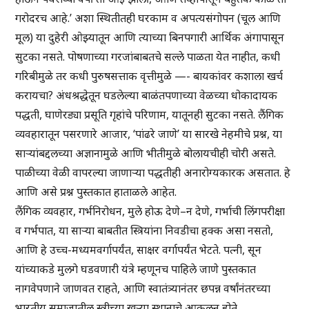
गरोदरच आहे.’ अशा स्थितीतही घरकाम व अपत्यसंगोपन (चूल आणि
मूल) या दुहेरी ओझ्यातून आणि त्याच्या बिनपगारी आर्थिक अंगापासून
सुटका नसते. पोषणाच्या गरजांबाबतचे सल्ले पाळता येत नाहीत, कधी
गरिबीमुळे तर कधी पुरुषसत्ताक वृत्तीमुळे —- बायकांवर कशाला खर्च
करायचा? अंधश्रद्धेतून घडलेल्या बाळंतपणाच्या वेळच्या धोकादायक
पद्धती, घाणेरड्या प्रसूति गृहांचे परिणाम, यातूनही सुटका नसते. लैंगिक
व्यवहारातून पसरणारे आजार, ‘पांढरे जाणे’ या सारखे नेहमीचे प्रश्न, या
साऱ्यांबद्दलच्या अज्ञानामुळे आणि भीतीमुळे बोलायचीही चोरी असते.
पाळीच्या वेळी वापरल्या जाणाऱ्या पद्धतीही अनारोग्यकारक असतात. हे
आणि असे प्रश्न पुस्तकात हाताळले आहेत.
लैंगिक व्यवहार, गर्भनिरोधन, मुले होऊ देणे–न देणे, गर्भाची लिंगपरीक्षा
व गर्भपात, या साऱ्या बाबतीत स्त्रियांना निवडीचा हक्क असा नसतो,
आणि हे उच्च-मध्यमवर्गापर्यंत, साक्षर वर्गापर्यंत भेटते. पत्नी, सून
यांच्याकडे मुलगे घडवणारी यंत्रे म्हणूनच पाहिले जाणे पुस्तकात
नागवेपणाने जाणवत राहते, आणि स्वातंत्र्यानंतर छपन्न वर्षांनंतरच्या
भारतीय समाजातील स्त्रीच्या खऱ्या स्थानाचे आकलन होते.