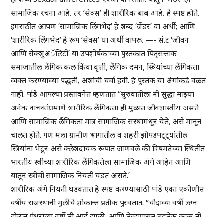
सामाजिक रचना आहे, तर ‘सेक्स’ ही शारीरिक बाब आहे, हे स्पष्ट होते.
इमराठीत आपण ‘सामाजिक लिंगभेद’ हे शब्द ‘जेंडर’ या अर्थी; आणि
‘शारीरिक लिंगभेद’ हे रूप ‘सेक्स’ या अर्थी वापरू. —- सं.ट ‘जीवन
आणि सेक्शुअॅलिटी’ या उपशीर्षकाच्या पुस्तकात पितृसत्ताक
समाजातील लैंगिक कल किंवा वृत्ती, लैंगिक दमन, स्त्रियांच्या लैंगिकता
व्यक्त करण्याच्या पद्धती, अशांची चर्चा हवी. हे पुस्तक या अंगांकडे वळत
नाही. पांडे आपल्या प्रस्तावनेत म्हणतात “सुरुवातीला मी सुद्धा माझ्या
अनेक वाचकांप्रमाणे शारीरिक लैंगिकता ही मुळात जीवशास्त्रीय असते
आणि सामाजिक लैंगिकता मात्र सामाजिक संस्थांमधून येते, असे मानून
चालत होते. पण मला ग्रामीण भागातील व शहरी झोपडपट्ट्यांतील
स्त्रियांना भेटून असे क्लेशदायक रूपात जाणवले की विषमतेच्या स्थितीत
भारतीय स्त्रीच्या शारीरिक लैंगिकतेला सामाजिक अंगे आहेत आणि
यातून स्त्रीची सामाजिक नियती घडत असते.’
शारीरिक अंगे नियती घडवतात हे स्पष्ट करण्यासाठी पांडे एका एकोणीस
वर्षीय राजस्थानी मुलीचे शोकान्त प्रतीक पुरवतात. “चौदाव्या वर्षी लग्न
होऊन पंधराव्या वर्षी ती आई झाली, आणि तेव्हापासून बहुतेक काळ ती