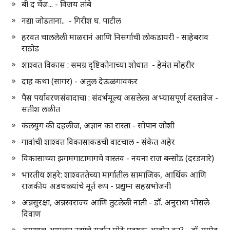
बी द चेंज... - विजय तांबे
नद्या जोडताना.. - गिरीश घ. पाटील
हरवत चाललेली माळरानं आणि निसर्गाची लोकडायरी - साहेबराव
राठोड
शाश्वत विकास : समग्र दृष्टिकोनाच्या शोधात - हेमंत मोहरीर
दाह कथा (सागर) - अतुल देऊळगावकर
पैस पर्यावरणसंवादाचा : संदर्भमूल्य असलेला अभ्यासपूर्ण दस्तावेज -
सतीश लळीत
कलयुग की दहलीज, अज्ञान का रास्ता - सोपान जोशी
गावांची शाश्वत विकासाकडची वाटचाल - संकेत अहेर
विकासाच्या झगमगाटामागचे वास्तव - नयना राज बन्सोड (दरडमारे)
भारतीय शहरे: शाश्वततेच्या मार्गातील सामाजिक, आर्थिक आणि
राजकीय अडथळ्यांचे मूर्त रूप - प्रद्युम्न सहस्रभोजनी
अन्नसुरक्षा, अन्नस्वराज्य आणि तुटलेली नाती - डॉ. अनुराधा भोसले
दिवाण