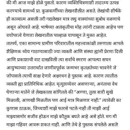
की मी आज माझे डोळे पुसतो. कारण व्यक्तिचित्रणाशी तादात्म्य उत्पन्न
करण्याचे सामर्थ्य प्रा. कुळकर्णीच्या लेखनशैलीत असते. लेखांची शीर्षके
ही काव्यात्म असली तरी गद्यलेखन मात्र लघु वाक्यांच्या सुबोध वळणाचे
असून ओघवते आहे. भाषेच्या अलंकृतीचा मोह त्यांनी टाळला आहेच पण
वयोपरत्वे येणारा लेखनातील पाल्हाळ यापासून ते मुक्त आहेत.
तात्पर्य, एका सामान्य ग्रामीण परिवारातील महत्त्वाकांक्षी तरुणाला आपले
शैक्षिणक ध्येय गाठण्यासाठी ज्या व्यक्ती आणि संस्था ह्यांनी प्रेरणा दिली
आणि प्रकाशाची वाट दाखविली त्या सर्वांचे स्मरण आपल्या सघन
आयुष्याच्या उत्तरार्धात जाणीवपूर्वक जन्मभर कृतज्ञतेच्या भावनेने जे
जोपासले त्याची साक्ष देणारे अक्षरधन हे पुस्तक आहे. कारण त्यातील
व्यक्ती ह्या प्रातिनिधिक आहेत. मृत्युशय्येवर असणाऱ्या, अनंताचा वेध
घेणाऱ्या मातेने जे लेखकाला सांगितले की “अण्णा, तुला सारी सुखे
मिळाली, आणखी मिळतील पण आई मात्र मिळणार नाही.” त्यावेळी का
कुणास ठाऊक, जिच्याशी माझे फारसे पटले नाही ती माझी आई
माझ्यासमोर सजीव होऊन माझे कौतुक बघते आहे असे होते. मग मी
माझा गहिवर आवरू शकत नाही. आणि तेथे हे पुस्तक संपलेले असते!