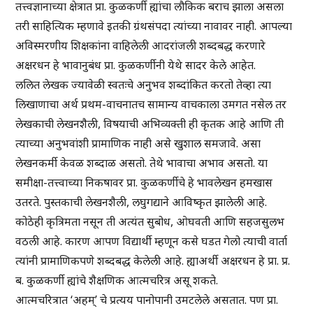
तत्त्वज्ञानाच्या क्षेत्रात प्रा. कुळकर्णी ह्यांचा लौकिक बराच झाला असला
तरी साहित्यिक म्हणावे इतकी ग्रंथसंपदा त्यांच्या नावावर नाही. आपल्या
अविस्मरणीय शिक्षकांना वाहिलेली आदरांजली शब्दबद्ध करणारे
अक्षरधन हे भावानुबंध प्रा. कुळकर्णीनी येथे सादर केले आहेत.
ललित लेखक ज्यावेळी स्वतःचे अनुभव शब्दांकित करतो तेव्हा त्या
लिखाणाचा अर्थ प्रथम-वाचनातच सामान्य वाचकाला उमगत नसेल तर
लेखकाची लेखनशैली, विषयाची अभिव्यक्ती ही कृतक आहे आणि ती
त्याच्या अनुभवांशी प्रामाणिक नाही असे खुशाल समजावे. असा
लेखनकर्मी केवळ शब्दाळ असतो. तेथे भावाचा अभाव असतो. या
समीक्षा-तत्त्वाच्या निकषावर प्रा. कुळकर्णीचे हे भावलेखन हमखास
उतरते. पुस्तकाची लेखनशैली, लघुगद्याने आविष्कृत झालेली आहे.
कोठेही कृत्रिमता नसून ती अत्यंत सुबोध, ओघवती आणि सहजसुलभ
वठली आहे. कारण आपण विद्यार्थी म्हणून कसे घडत गेलो त्याची वार्ता
त्यांनी प्रामाणिकपणे शब्दबद्ध केलेली आहे. ह्याअर्थी अक्षरधन हे प्रा. प्र.
ब. कुळकर्णी ह्यांचे शैक्षणिक आत्मचरित्र असू शकते.
आत्मचरित्रात ‘अहम्’ चे प्रत्यय पानोपानी उमटलेले असतात. पण प्रा.