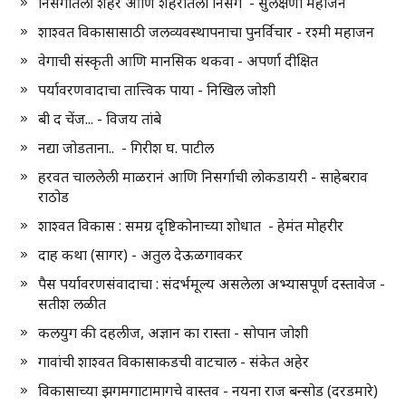
निसर्गातली शहरे आणि शहरातला निसर्ग - सुलक्षणा महाजन
शाश्वत विकासासाठी जलव्यवस्थापनाचा पुनर्विचार - रश्मी महाजन
वेगाची संस्कृती आणि मानसिक थकवा - अपर्णा दीक्षित
पर्यावरणवादाचा तात्त्विक पाया - निखिल जोशी
बी द चेंज... - विजय तांबे
नद्या जोडताना.. - गिरीश घ. पाटील
हरवत चाललेली माळरानं आणि निसर्गाची लोकडायरी - साहेबराव
राठोड
शाश्वत विकास : समग्र दृष्टिकोनाच्या शोधात - हेमंत मोहरीर
दाह कथा (सागर) - अतुल देऊळगावकर
पैस पर्यावरणसंवादाचा : संदर्भमूल्य असलेला अभ्यासपूर्ण दस्तावेज -
सतीश लळीत
कलयुग की दहलीज, अज्ञान का रास्ता - सोपान जोशी
गावांची शाश्वत विकासाकडची वाटचाल - संकेत अहेर
विकासाच्या झगमगाटामागचे वास्तव - नयना राज बन्सोड (दरडमारे)