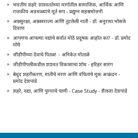
भारतीय शहरे: शाश्वततेच्या मार्गातील सामाजिक, आर्थिक आणि
राजकीय अडथळ्यांचे मूर्त रूप - प्रद्युम्न सहस्रभोजनी
अन्नसुरक्षा, अन्नस्वराज्य आणि तुटलेली नाती - डॉ. अनुराधा भोसले
दिवाण
आपणच आपल्या नद्यांचे सर्वात मोठे प्रदूषक आहोत का? - डॉ. प्रमोद
मोघे
जीडीपीच्या देवाचे पितळ! - अनिकेत मोताळे
जीडीपीपलीकडील शाश्वत विकासाचा शोध - हरिहर सारंग
बेधुंद शहरीकरण, मातीचे मरण आणि वंचितांचे मूक आक्रंदन -
प्रमोद देशपांडे
शहरे, नद्या, आणि पुण्याचे पाणी - Case Study - शैलजा देशपांडे