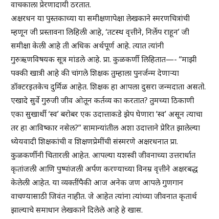
वाचकाला प्रेरणादायी ठरतात.
अक्षरधन या पुस्तकाच्या या समीक्षणापेक्षा लेखकाने स्मरणचित्रांची
म्हणून जी प्रस्तावना लिहिली आहे, ‘तटस्थ वृत्तीने, निर्लेप राहून’ जी
समीक्षा केली आहे ती अधिक अर्थपूर्ण आहे. त्यात त्यांनी
गुरुऋणविषयक सूत्र मांडले आहे. प्रा. कुळकर्णी लिहितात—- “माझी
पक्की खात्री आहे की चांगले शिक्षक तुम्हाला पुनर्जन्म देणाऱ्या
डॉक्टरइतकेच दुर्मिळ आहेत. शिक्षक हा आपला दुसरा जन्मदाता असतो.
एखादे सुर्वे गुरुजी जीव ओतून कर्तव्य का करतात? तुमच्या ठिकाणी
एका सुखार्थी ‘स्व’ बरोबर एक उदात्ताकडे झेप घेणारा ‘स्व’ असून त्याचा
तर हा आविष्कार नसेल?” सामान्यांतील अशा उदात्ताने प्रेरित झालेल्या
ध्येयवादी शिक्षकांची व शिक्षणप्रेमींची संस्मरणे अक्षरधनात प्रा.
कुळकर्णीनी चितारली आहेत. आपल्या यशस्वी जीवनाच्या उत्तरार्धात
कृतांजली आणि पुष्पांजली अर्पण करण्याच्या विनम्र वृत्तीने अक्षरबद्ध
केलेली आहेत. या व्यक्तींपैकी आज अनेक जण आपले गुणगान
वाचण्यासाठी जिवंत नाहीत. जे आहेत त्यांना त्यांच्या जीवनात कृतार्थ
झाल्याचे समाधान लेखकाने दिलेले आहे हे खास.