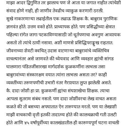
माझा आदर द्विगुणित तर झालाच पण जे आता या जगात नाहीत त्यांचेशी
संवाद होणे नाही, ही जाणीव तेवढीच व्याकुळ करणारी ठरली.
सुखे नाकारणाऱ्या लढाईतील एक लढाऊ शिक्षक कै. बाबुराव पुराणिक
ज्ञानवंत होते. उत्तम वक्ते होते. प्राध्यापक होते. पण प्रसिद्धीच्या क्षेत्रात
पहिल्या रांगेत जागा पटकाविण्यासाठी जो धूर्तपणाचा अवगुण आवश्यक
असतो तो त्यांचे ठायी नसावा. अशी माणसे प्रसिद्धिपराङ्मुख राहतात.
जीवनाच्या शेवटी क्वचित् उदास वाटणाऱ्या बाबुरावांचे व्यक्तिचित्र
वाचल्यानंतर असे जाणवते की ध्येयवाद आणि व्यवहार ह्यांची सांगड
घालणारा पंडितजींसारखा मार्गदर्शक कुळकर्णीना लाभला तसा
बाबुरावांच्या संस्कारक्षम वयात त्यांना लाभला असता तर? काही
व्यक्तींच्या तरुणपणीची उभारी नंतर नैराश्यात लुप्त झालेली असते.
कै. दादा जोशी हा प्रा. कुळकर्णी ह्यांचा संघशाखेचा शिक्षक. त्याचा
आपला सुतराम संबंध नसतो. पण दादा जोशींवरचा लेख वाचत असता
कळते की तो बसच्या अपघातात ऐन तारुण्यात मरतो. पण या लेखाशी
माझी वाचकाची वृत्ती इतकी तादात्म्य होते की कालचक्राची गती उलटी
होते आणि ४५ वर्षांपूर्वीच्या कालखंडातील ही कारुण्यपूर्ण घटना वाचली