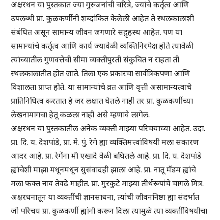
अक्षरधन या पुस्तकात ज्या गुरुजनांची चरित्रे, ज्यांचे कर्तृत्व आणि
उपलब्धी प्रा. कुळकर्णीनी शब्दांकित केलेली आहेत ते स्थलकालाशी
संबंधित असून सामान्य जीवन जगणारे सद्गृहस्थ आहेत. पण या
सामान्यांचे कर्तृत्व आणि कार्य ज्यावेळी व्यक्तिनिरपेक्ष होते त्यावेळी
त्यांच्यातील गुणवत्तेची सीमा व्यक्तीपुरती संकुचित न राहता ती
स्थलकालातीत होत जाते. तिला एक प्रकारचा सार्वत्रिकपणा आणि
विशालता प्राप्त होते. या सामान्यांचे व्रत आणि वृत्ती असामान्यत्वाचे
प्रातिनिधित्व करतात हे जर लक्षात घेतले नाही तर प्रा. कुळकर्णीच्या
लेखनामागचा हेतू कळला नाही असे म्हणावे लागेल.
अक्षरधन या पुस्तकातील अनेक व्यक्ती माझ्या परिचयाच्या आहेत. उदा.
प्रा. दि. य. देशपांडे, प्रा. मे. पुं. रेगे ह्या व्यक्तिमत्त्वांविषयी मला सकारण
आदर आहे. प्रा. रेगेंना मी एखादे वेळी बघितले आहे. प्रा. दि. य. देशपांडे
ह्यांचेशी माझा मधूनमधून सुसंवादही झाला आहे. प्रा. नातू मॅडम ह्यांचे
मला फक्त नाव तेवढे माहीत. प्रा. मुरकुटे माझ्या तीर्थरूपांचे चांगले मित्र.
अक्षरधनातून या व्यक्तींची ज्ञानसाधना, त्यांची जीवननिष्ठा ह्या संदर्भात
जो परिचय प्रा. कुळकर्णी ह्यांनी करून दिला त्यामुळे त्या व्यक्तींविषयीचा