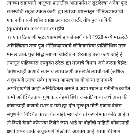
त्यांच्या सहाय्याने अणूच्या प्रांतातील आतापर्यंत न सुटलेल्या अनेक कूट
समस्यांची सहज उकल केली. ह्या त्यांच्या प्रयत्नांतून भौतिकशास्त्राची
एक नवीन सर्जनशील शाखा उदयाला आली, तीच पुंज यांत्रिकी
(quantum mechanics) होय.
वर एका ठिकाणी म्हटल्याप्रमाणे हायजेनबर्ग यांनी 1928 मध्ये मांडलेले
अनिश्चितता तत्त्व पुंज भौतिकशास्त्राचे लौकिकरीत्या प्रातिनिधिक तत्त्व
मानले जाते. पुंज सिद्धान्ताच्या खोलीत न शिरता हे तत्त्व काय आहे हे
तपासून पाहिल्यास उपयुक्त ठरेल. ह्या तत्त्वाचे विधान असे करता येईल,
‘कोणत्याही कणाचे स्थान व त्याच क्षणी असलेली त्याची गती (अधिक
अचूकपणे त्याचा संवेग) यांच्या आपल्याला होणाऱ्या ज्ञानामध्ये
अपरिहायर्पणे काही अनिश्चितता असते व अशा स्थान व गतीतील कमीत
कमी अनिश्चिततांचा गुणाकार नेहमी स्थिर असतो.’ याचा अर्थ असा की
कोणत्याही कणाचे स्थान व गती ह्या दोन मूलभूत गोष्टी एकाच वेळेस
संपूणर्पणे निश्चित करता येत नाही. म्हणजेच तो कणनेमका कोठे आहे व
तो किती वेगाने कोणत्या दिशेने जात आहे या दोहोंची माहिती कोणत्याही
क्षणी शंभर टक्के अचूकपणे मिळविणे अशक्य आहे. याचा परिणाम