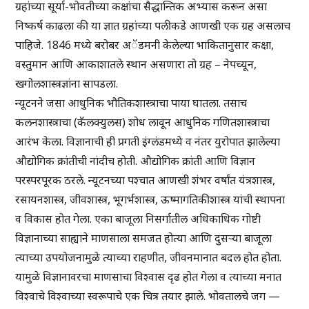
ग्रहांच्या सूर्या-भोवतीच्या कक्षांचा सैद्धान्तिक अभ्यास करून असा
निष्कर्ष काढला की या ज्ञात ग्रहांच्या पलीकडे आणखी एक ग्रह असलाच
पाहिजे. 1846 मध्ये बरोबर अॅडमनी केलेल्या भाकितानुसार कक्षा,
वस्तुमान आणि आकाशातले स्थान असणारा तो ग्रह – नेपच्यून,
खगोलशास्त्रज्ञांना सापडला.
न्यूटनने जसा आधुनिक भौतिकशास्त्राचा पाया घातला. तसाच
कलनशास्त्राचा (कॅलक्युलस) शोध लावून आधुनिक गणितशास्त्राचा
आरंभ केला. विज्ञानाची ही प्रगती इंग्लंडमध्ये व नंतर युरोपात झालेल्या
औद्योगिक क्रांतीची नांदीच होती. औद्योगिक क्रांती आणि विज्ञान
परस्परपूरक ठरले. न्यूटनच्या पश्चात आणखी शंभर वर्षांत यंत्रशास्त्र,
रसायनशास्त्र, जीवशास्त्र, भूगर्भशास्त्र, ऊष्मागतिकीशास्त्र यांची स्थापना
व विकास होत गेला. एका बाजूला निसर्गातील अधिकाधिक गोष्टी
विज्ञानाच्या साह्याने माणसाला समजत होत्या आणि दुसऱ्या बाजूला
त्याच्या उपयोजनामुळे त्याच्या राहणीत, जीवनमानात बदल होत होता.
यामुळे विज्ञानावरचा माणसाचा विश्वास दृढ होत गेला व त्याच्या मनात
विश्वाचे विश्वाच्या स्वरूपाचे एक चित्र तयार झाले. भोवतालचे जग —