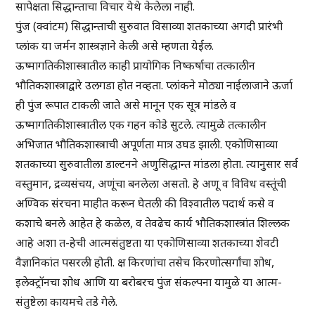
सापेक्षता सिद्धान्ताचा विचार येथे केलेला नाही.
पुंज (क्वांटम) सिद्धान्ताची सुरुवात विसाव्या शतकाच्या अगदी प्रारंभी
प्लांक या जर्मन शास्त्रज्ञाने केली असे म्हणता येईल.
ऊष्मागतिकीशास्त्रातील काही प्रायोगिक निष्कर्षाचा तत्कालीन
भौतिकशास्त्राद्वारे उलगडा होत नव्हता. प्लांकने मोठ्या नाईलाजाने ऊर्जा
ही पुंज रूपात टाकली जाते असे मानून एक सूत्र मांडले व
ऊष्मागतिकीशास्त्रातील एक गहन कोडे सुटले. त्यामुळे तत्कालीन
अभिजात भौतिकशास्त्राची अपूर्णता मात्र उघड झाली. एकोणिसाव्या
शतकाच्या सुरुवातीला डाल्टनने अणुसिद्धान्त मांडला होता. त्यानुसार सर्व
वस्तुमान, द्रव्यसंचय, अणूंचा बनलेला असतो. हे अणू व विविध वस्तूंची
अण्विक संरचना माहीत करून घेतली की विश्वातील पदार्थ कसे व
कशाचे बनले आहेत हे कळेल, व तेवढेच कार्य भौतिकशास्त्रांत शिल्लक
आहे अशा त-हेची आत्मसंतुष्टता या एकोणिसाव्या शतकाच्या शेवटी
वैज्ञानिकांत पसरली होती. क्ष किरणांचा तसेच किरणोत्सर्गांचा शोध,
इलेक्ट्रॉनचा शोध आणि या बरोबरच पुंज संकल्पना यामुळे या आत्म-
संतुष्टेला कायमचे तडे गेले.