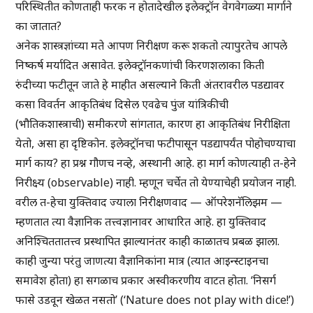
परिस्थितीत कोणताही फरक न होतादेखील इलेक्ट्रॉन वेगवेगळ्या मार्गाने
का जातात?
अनेक शास्त्रज्ञांच्या मते आपण निरीक्षण करू शकतो त्यापुरतेच आपले
निष्कर्ष मर्यादित असावेत. इलेक्ट्रॉनकणांची किरणशलाका किती
रुंदीच्या फटीतून जाते हे माहीत असल्याने किती अंतरावरील पडद्यावर
कसा विवर्तन आकृतिबंध दिसेल एवढेच पुंज यांत्रिकीची
(भौतिकशास्त्राची) समीकरणे सांगतात, कारण हा आकृतिबंध निरीक्षिता
येतो, असा हा दृष्टिकोन. इलेक्ट्रॉनचा फटीपासून पडद्यापर्यंत पोहोचण्याचा
मार्ग काय? हा प्रश्न गौणच नव्हे, अस्थानी आहे. हा मार्ग कोणत्याही त-हेने
निरीक्ष्य (observable) नाही. म्हणून चर्चेत तो येण्याचेही प्रयोजन नाही.
वरील त-हेचा युक्तिवाद ज्याला निरीक्षणवाद — ऑपरेशनॅलिझम —
म्हणतात त्या वैज्ञानिक तत्त्वज्ञानावर आधारित आहे. हा युक्तिवाद
अनिश्चिततातत्त्व प्रस्थापित झाल्यानंतर काही काळातच प्रबळ झाला.
काही जुन्या परंतु जाणत्या वैज्ञानिकांना मात्र (त्यात आइन्स्टाइनचा
समावेश होता) हा सगळाच प्रकार अस्वीकरणीय वाटत होता. ‘निसर्ग
फासे उडवून खेळत नसतो’ (‘Nature does not play with dice!’)