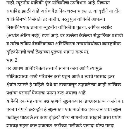
नाही. न्यूटनीय यांत्रिकी पुंज यांत्रिकीचा उपविभाग आहे. तिच्यात
समाविष्ट झाली आहे असेच वैज्ञानिक धरून चालतात. या दृष्टीने या दोन
यांत्रिकीमध्ये विसंगती तर नाहीच, परंतु पुंज यांत्रिकी आपल्या
निसर्गविषयक ज्ञानाचा न्यूटनीय यांत्रिकीचा पुढचा, अधिक सखोल
(अर्थात अंतिम नव्हे!) टप्पा आहे. वर उल्लेख केलेल्या सैद्धान्तिक प्रश्नांची
व तसेच सक्रिय वैज्ञानिकांच्या अनिश्चितता तत्त्वासंबंधीच्या व्यावहारिक
दृष्टिकोनाची चर्चा लेखाच्या पुढच्या भागात करू या.
भाग 2
वर आपण अनिश्चितता तत्त्वाचे स्वरूप काय आणि त्यामुळे
भौतिकशास्त्रा-मध्ये परिवर्तन कसे घडून आले व त्याचे पडसाद इतर
क्षेत्रांत उमटले हे पाहिले. येथे या तत्त्वापासून उद्भवलेल्या काही तात्त्विक
प्रश्नांचा परामर्श घेण्याचा प्रयत्न करा-वयाचा आहे.
यापैकी एक महत्त्वाचा प्रश्न म्हणजे सूक्ष्मकणांना इच्छास्वातंत्र्य असते का.
एकाच वेगाचे इलेक्ट्रॉन हे सूक्ष्मकण एकापाठोपाठ एक असे एका सूक्ष्म
फटीतून पाठवले तर काय होईल? योग्य साधनांच्या साह्याने असा प्रयोग
शास्त्रज्ञ सहज करू शकतात. फटीच्या पलीकडे एखादा योग्य पडदा