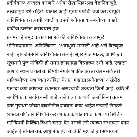
प्रदीर्घकाळ अस्वस्थ करणारे अनेक सैद्धान्तिक प्रश्न वैज्ञानिकांपुढे,
तत्त्वज्ञांपुढे उभे राहिले. यांतील काही मुख्य प्रश्नांची चर्चा करण्यापूर्वी
अनिश्चितता तत्त्वाची व्याप्ती व उपयोजनीयता यासंबंधीच्या काही
बाबींचा उल्लेख करावयास हवा.
प्रथमतः हे नमूद करावयास हवे की अनिश्चितता तत्त्वामुळे
भौतिकशास्त्रात ‘अनिश्चितता’, ‘अंदाधुंदी’ माजली आहे असे बिलकुल
नाही. हायजेनबर्गने अनिश्चितता तत्त्वही सूत्ररूपात मांडले, आणि ह्या
सूत्रामागे पुंज यांत्रिकी ही समग्र ज्ञानशाखा विस्तारून उभी आहे. एखाद्या
कणाचे स्थान व गती या विषयी नेमके भाकीत करता येत नसले तरी
याविषयीच्या संभाव्यता वर्तविता येतात. एखाद्या प्रयोगाच्या अखेरीस
एखादा कण कोणत्या स्थानावर असण्याची शक्यता किती आहे, कोठे ती
सर्वाधिक वा सर्वात कमी आहे, तसेच त्या कणाची ऊर्जा किंवा तत्सम
इतर गुणधर्म यांच्या बाबतीतील शक्यता काय आहेत इत्यादी निष्कर्ष
शास्त्रज्ञ गणिताने निश्चित करू शकतात. थोडक्यात कणाच्या स्थिती-
गतीविषयी निश्चित विधाने करता येत नसली तरी त्यांच्या संभाव्यता काय
आहेत हे सांगता येते. आधुनिक पुंज यांत्रिकी म्हणजे ह्या संभाव्यता