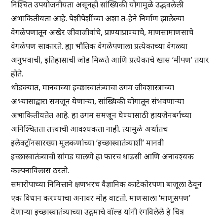
निश्चित उपयोजनीयता असूनही सांख्यिकी योगामुळे उद्भवलेली
अभाकितीयता आहे. पेशीपेशींच्या अशा त-हेने निर्माण झालेल्या
वेगळेपणातून अखेर जीवाजीवांचे, प्राण्याप्राण्याचे, माणसामाणसाचे
वेगळेपण साकारते. ह्या भौतिक वेगळेपणाला प्रत्येकाच्या वेगळ्या
अनुभवाची, इतिहासाची जोड मिळते आणि प्रत्येकाचे खास ‘मीपण’ तयार
होते.
थोडक्यात, मानवाच्या इच्छास्वातंत्र्याचा उगम जीवशास्त्राच्या
अभ्यासाद्वारा समजून येणाऱ्या, सांख्यिकी योगातून संभवणाऱ्या
अभाकितीयतेत आहे. हा उगम समजून घेण्यासाठी हायजेनबर्गच्या
अनिश्चितता तत्त्वाची आवश्यकता नाही. त्यामुळे अर्थातच
इलेक्ट्रॉनसारख्या मूलकणांच्या ‘इच्छास्वातंत्र्याशी’ मानवी
इच्छास्वातंत्र्याची सांगड घालणे हा फारच धाडसी आणि अनावश्यक
कल्पनाविलास ठरतो.
समारोपाच्या निमित्ताने क्षणभरच वैज्ञानिक काटेकोरपणा बाजूला ठेवून
एक विधान करण्याचा अनावर मोह वाटतो. माणसाला ‘माणूसपण’
देणाऱ्या इच्छास्वातंत्र्याच्या उद्गमाचे वॉल्ड यांनी रंगविलेले हे चित्र