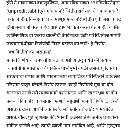
होते ते माणसाच्या वागणुकींच्या, आचारविचारांच्या अभाकितीयतेद्वारा
(unpredictability). एकाच परिस्थितीत सर्व माणसे एकाच प्रकारे
वागत नाहीत. किंबहुना एकच माणूस एका परिस्थितीत पूर्वी जसा वागला
होता तसाच तो परत वागेल असे ठाम भाकित करता येत नाही. व्यक्ति-
व्यक्तिगणिक वा एकाच व्यक्तीची वेगवेगळ्या वेळी परिस्थितीला सामोरे
जाण्यासंबंधीच्या निर्णयांची निवड बदलत का जाते? हे निर्णय
‘अभाकितीय’ का असतात?
मानवी निर्णयांची उपपत्ती शोधताना असे आढळून येते की प्रत्येक
व्यक्तीची सामाजिक व वैयक्तिक पार्श्वभूमी वेगळी असते. पूर्वजांच्या
संस्कारांचा प्रभाव आणि भोवतालच्या सामाजिक परिस्थितीने घडवलेले
परिणाम यातून बरेचसे निर्णय ठरतात. काही निर्णयांचे मूळ या दोन
कारणात नसले तरी त्यांच्यामागे वंशसातत्य आणि स्वसंरक्षण या दोन
प्रबळ जैविक प्रेरणा असतात. म्हणजे बहुतांशी मानवी निर्णय ‘ठरलेले’
असतात. खऱ्या अर्थाने त्यातील ‘अभाकितीयता’ अतिशय मर्यादित
असते. वॉल्ड पुढे म्हणतात की, ‘मानवी इच्छास्वातंत्र्य अनेक प्रभावांनी
सीमित झालेले आहे, त्याची व्याप्ती फार मर्यादित आहे, आणि म्हणूनच