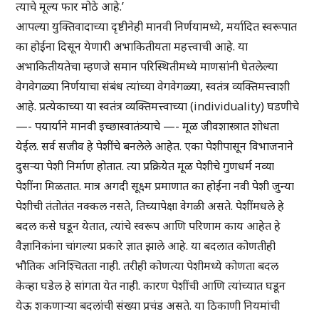
त्याचे मूल्य फार मोठे आहे.’
आपल्या युक्तिवादाच्या दृष्टीनेही मानवी निर्णयामध्ये, मर्यादित स्वरूपात
का होईना दिसून येणारी अभाकितीयता महत्त्वाची आहे. या
अभाकितीयतेचा म्हणजे समान परिस्थितीमध्ये माणसांनी घेतलेल्या
वेगवेगळ्या निर्णयाचा संबंध त्यांच्या वेगवेगळ्या, स्वतंत्र व्यक्तिमत्त्वाशी
आहे. प्रत्येकाच्या या स्वतंत्र व्यक्तिमत्त्वाच्या (individuality) घडणीचे
—- पयार्याने मानवी इच्छास्वातंत्र्याचे —- मूळ जीवशास्त्रात शोधता
येईल. सर्व सजीव हे पेशींचे बनलेले आहेत. एका पेशीपासून विभाजनाने
दुसऱ्या पेशी निर्माण होतात. त्या प्रक्रियेत मूळ पेशीचे गुणधर्म नव्या
पेशींना मिळतात. मात्र अगदी सूक्ष्म प्रमाणात का होईना नवी पेशी जुन्या
पेशीची तंतोतंत नक्कल नसते, तिच्यापेक्षा वेगळी असते. पेशींमधले हे
बदल कसे घडून येतात, त्यांचे स्वरूप आणि परिणाम काय आहेत हे
वैज्ञानिकांना चांगल्या प्रकारे ज्ञात झाले आहे. या बदलात कोणतीही
भौतिक अनिश्चितता नाही. तरीही कोणत्या पेशीमध्ये कोणता बदल
केव्हा घडेल हे सांगता येत नाही. कारण पेशींची आणि त्यांच्यात घडून
येऊ शकणाऱ्या बदलांची संख्या प्रचंड असते. या ठिकाणी नियमांची