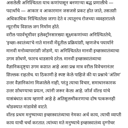
असलेली अनिश्चितता याच कणांपासून बनणाऱ्या बद्ध प्रणालीचे —
पदार्थांचे — आकार व आकारमान जसजसे प्रकट होत जाते, तसतशी
अधिकाधिक निश्चिततेला जागा देते व त्यातूनच रोजच्या व्यवहारातले
न्यूटनीय विशाल जग निर्माण होते.
वरील पार्श्वभूमीवर इलेक्ट्रॉनसारख्या सूक्ष्मकणांच्या अनिश्चिततेचे,
‘इच्छा-स्वातंत्र्या’चे नाते मानवी मेंदूतील प्रक्रियांशी, म्हणजेच पयार्याने
मानवी मनोव्यापारांशी जोडणे, या अनिश्चिततेत मानवी इच्छास्वातंत्र्याचा
उगम शोधणे, फारच धाडसाचे ठरेल. मानवी इच्छास्वातंत्र्याचा
वैज्ञानिकदृष्ट्या उगम कशात आहे असा प्रश्न मात्र वरील विवेचनानंतर
शिल्लक राहतोच. या ठिकाणी हे स्पष्ट केले पाहिजे की या प्रश्नाचे ‘अंतिम’
उत्तर वैज्ञानिकांना मिळालेले नाही, परंतु त्याचा विचार, समाधानकारक
उत्तर शोधण्याचा प्रयत्न, त्यांनी जरूर केला आहे. जॉर्ज वॉल्ड यांचे
यासंबंधात काय म्हणणे आहे हे अतिसुलभीकरणाचा दोष पत्करूनही
थोडक्यात मांडावेसे वाटते.
वॉल्ड प्रथम मनुष्याच्या इच्छास्वातंत्र्याचा नेमका अर्थ काय, त्याची व्याप्ती
काय याची चर्चा करतात. त्यांच्या मते मनुष्याचे इच्छास्वातंत्र्य दृग्गोचर