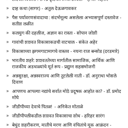
दाह कथा (सागर) - अतुल देऊळगावकर
पैस पर्यावरणसंवादाचा : संदर्भमूल्य असलेला अभ्यासपूर्ण दस्तावेज -
सतीश लळीत
कलयुग की दहलीज, अज्ञान का रास्ता - सोपान जोशी
गावांची शाश्वत विकासाकडची वाटचाल - संकेत अहेर
विकासाच्या झगमगाटामागचे वास्तव - नयना राज बन्सोड (दरडमारे)
भारतीय शहरे: शाश्वततेच्या मार्गातील सामाजिक, आर्थिक आणि
राजकीय अडथळ्यांचे मूर्त रूप - प्रद्युम्न सहस्रभोजनी
अन्नसुरक्षा, अन्नस्वराज्य आणि तुटलेली नाती - डॉ. अनुराधा भोसले
दिवाण
आपणच आपल्या नद्यांचे सर्वात मोठे प्रदूषक आहोत का? - डॉ. प्रमोद
मोघे
जीडीपीच्या देवाचे पितळ! - अनिकेत मोताळे
जीडीपीपलीकडील शाश्वत विकासाचा शोध - हरिहर सारंग
बेधुंद शहरीकरण, मातीचे मरण आणि वंचितांचे मूक आक्रंदन -