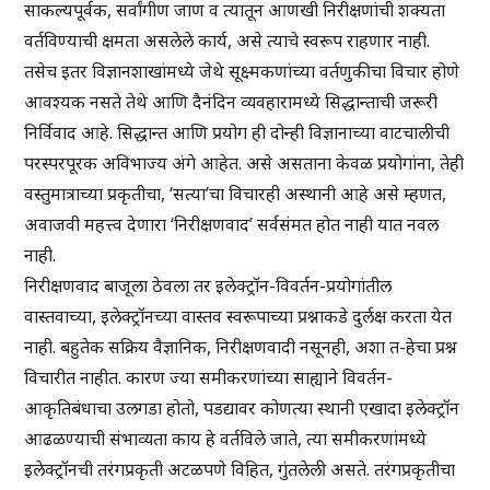
साकल्यपूर्वक, सर्वांगीण जाण व त्यातून आणखी निरीक्षणांची शक्यता
वर्तविण्याची क्षमता असलेले कार्य, असे त्याचे स्वरूप राहणार नाही.
तसेच इतर विज्ञानशाखांमध्ये जेथे सूक्ष्मकणांच्या वर्तणुकीचा विचार होणे
आवश्यक नसते तेथे आणि दैनंदिन व्यवहारामध्ये सिद्धान्ताची जरूरी
निर्विवाद आहे. सिद्धान्त आणि प्रयोग ही दोन्ही विज्ञानाच्या वाटचालीची
परस्परपूरक अविभाज्य अंगे आहेत. असे असताना केवळ प्रयोगांना, तेही
वस्तुमात्राच्या प्रकृतीचा, ‘सत्या’चा विचारही अस्थानी आहे असे म्हणत,
अवाजवी महत्त्व देणारा ‘निरीक्षणवाद’ सर्वसंमत होत नाही यात नवल
नाही.
निरीक्षणवाद बाजूला ठेवला तर इलेक्ट्रॉन-विवर्तन-प्रयोगांतील
वास्तवाच्या, इलेक्ट्रॉनच्या वास्तव स्वरूपाच्या प्रश्नाकडे दुर्लक्ष करता येत
नाही. बहुतेक सक्रिय वैज्ञानिक, निरीक्षणवादी नसूनही, अशा त-हेचा प्रश्न
विचारीत नाहीत. कारण ज्या समीकरणांच्या साह्याने विवर्तन-
आकृतिबंधाचा उलगडा होतो, पडद्यावर कोणत्या स्थानी एखादा इलेक्ट्रॉन
आढळण्याची संभाव्यता काय हे वर्तविले जाते, त्या समीकरणांमध्ये
इलेक्ट्रॉनची तरंगप्रकृती अटळपणे विहित, गुंतलेली असते. तरंगप्रकृतीचा