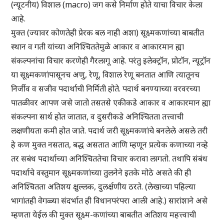
(न्यूटनीय) विशाल (macro) जग कसे निर्माण होते याचा विचार केला
आहे.
मुक्त (ज्यावर कोणतेही प्रेरक बल नाही अशा) सूक्ष्मकणांच्या बाबतीत
स्थान व गती यांच्या अनिश्चिततेमुळे आकार व आकारमान ह्या
संकल्पनांचा विचार करणेही गैरलागू आहे. परंतु इलेक्ट्रॉन, प्रोटॉन, न्यूट्रॉन
या सूक्ष्मकणांपासूनच अणु, रेणू, विशाल रेणू बनतात आणि त्यातूनच
निर्जीव व सजीव पदार्थाची निर्मिती होते. पदार्थ बनण्याच्या वरवरच्या
पातळीवर आपण जसे जातो तसतसे एकीकडे आकार व आकारमान ह्या
संकल्पना सार्थ होत जातात, व दुसरीकडे अनिश्चितता तत्त्वाची
लक्षणीयता कमी होत जाते. पदार्थ जरी सूक्ष्मकणांचे बनलेले असले तरी
हे कण मुक्त नसतात, बद्ध असतात आणि म्हणून प्रत्येक कणाच्या नव्हे
तर सबंध पदार्थाच्या अनिश्चिततेचा विचार करावा लागतो. तथापि संबंध
पदार्थाचे वस्तुमान सूक्ष्मकणांच्या तुलनेने इतके मोठे असते की ही
अनिश्चितता अतिशय क्षुल्लक, दुलर्क्षणीय ठरते. (लेखाच्या पहिल्या
भागांतही वेगळ्या संदर्भात ही विधानपरंपरा आली आहे.) सारांशाने असे
म्हणता येईल की मुक्त सूक्ष्म-कणांच्या बाबतीत अतिशय महत्त्वाची