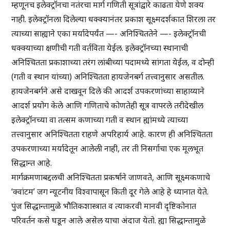
म्हणूनच इलेक्ट्रॉनचा नतंरचा मार्ग गणिती सूत्रांद्वारे काढता येणे शक्य
नाही. इलेक्ट्रॉनला दिलेल्या धक्क्यानंतर प्रकाश सूक्ष्मदर्शकात शिरला तर
त्याच्या साह्याने एका मर्यादेपर्यंत —- अनिश्चिततेने —- इलेक्ट्रॉनची
धक्क्याच्या क्षणीची गती वर्तविता येईल. इलेक्ट्रॉनच्या स्थानाची
अनिश्चितता प्रकाशाच्या तरंग लांबीच्या पदामध्ये सांगता येईल, व दोन्ही
(गती व स्थान यांच्या) अनिश्चितता हायजेनबर्ग तत्त्वानुसार असतील.
हायजेनबर्गने असे दाखवून दिले की आदर्श उपकरणांच्या साहाय्याने
आदर्श प्रयोग केले आणि गणिताचे कोणतेही सूत्र वापरले तरीदेखील
इलेक्ट्रॉनच्या वा तत्सम कणाच्या गती व स्थान ह्यांमध्ये त्याच्या
तत्त्वानुसार अनिश्चितता राहणे अपरिहार्य आहे. कारण ही अनिश्चितता
उपकरणाच्या मर्यादेतून आलेली नाही, तर ती निसर्गाचा एक मूलभूत
सिद्धान्त आहे.
मार्गक्रमणाबद्दलची अनिश्चितता प्रकर्षाने जाणवते, आणि सूक्ष्मकणाचे
‘क्वांटम’ जग न्यूटनीय विश्वापासून किती दूर गेले आहे हे ध्यानात येते.
पुंज सिद्धान्तामुळे भौतिकशास्त्रात व त्याकरवी मानवी दृष्टिकोनात
परिवर्तन कसे घडून आले असेल याचा अंदाज येतो. ह्या सिद्धान्तामुळे