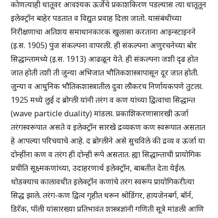
कोणत्याही धातूवर आवश्यक ऊर्जेचे प्रकाशकिरण पडल्यास त्या धातूतून
इलेक्ट्रॉन बाहेर पडतात व विद्युत प्रवाह दिला जातो. यासंबंधीच्या
निरीक्षणाचा अतिशय समाधानकारक खुलासा करताना आइन्स्टाइनने
(इ.स. 1905) पुंज संकल्पना वापरली. ही संकल्पना अणुरचनेच्या बोर
सिद्धान्तामध्ये (इ.स. 1913) आढळून येते. ही संकल्पना जशी दृढ होत
जात होती तशी ती जुन्या अभिजात भौतिकशास्त्रापासून दूर जात होती.
जुन्या व आधुनिक भौतिकशास्त्रातील दुवा लौकरच निर्णायकपणे तुटला.
1925 मध्ये लुई द ब्रोग्ली यांनी तरंग व कण यांच्या द्वित्वाचा सिद्धान्त
(wave particle duality) मांडला. प्रकाशिकरणासारखी ऊर्जा
तरंगस्वरूपात असते व इलेक्ट्रॉन सारखे द्रव्यकण कण स्वरूपात असतात
हे आपल्या परिचयाचे आहे. द ब्रोग्लीने असे सुचविले की द्रव्य व ऊर्जा या
दोन्हींना कण व तरंग ही दोन्ही रूपे असतात. ह्या सिद्धान्ताची प्रायोगिक
प्रचीति सूक्ष्मकणांच्या, उदाहरणार्थ इलेक्ट्रॉन, बाबतीत देता येईल.
थोडक्याच कालावधीत इलेक्ट्रॉन कणांचे तरंग स्वरूप प्रायोगिकरीत्या
सिद्ध झाले. तरंग-कण द्वित्व गृहीत धरून श्रोडिंगर, हायजेनबर्ग, बॉर्न,
डिरॅक, पॉली यांसारख्या प्रतिभावंत शास्त्रज्ञांनी गणिती सूत्रे मांडली आणि