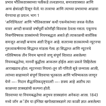
प्रभाव भौतिकशास्त्राच्या पलीकडे तत्त्वज्ञानात, समाजशास्त्रात आणि
अन्य क्षेत्रांतही दिसून येतो. या तत्त्वाचा आणि त्याच्या प्रभावाचा आढावा
घेण्याचा हा प्रयत्न. भाग 1
‘अनिश्चितता’ आणि ‘भौतिकशास्त्र’ कधी एकमेकांच्या जवळ येतील
यावर अगदी सव्वाशे वर्षांपूर्वी कोणीही विश्वास ठेवला नसता. एकूणच
निसर्गविषयक शास्त्रांमध्ये नियमबद्धता असते ही त्याकाळची सार्वत्रिक
समजूत आजही बऱ्याच अंशी टिकून आहे. सतराव्या शतकामध्ये न्यूटनचा
गुरुत्वाकर्षणाचा सिद्धान्त मांडला गेला. हा सिद्धान्त आणि न्यूटनचे
गतिविषयक तीन नियम म्हणजे जणू संपूर्ण विश्वात असलेल्या
नियमबद्धतेचा, मानवी बुद्धीला आकलन होईल अशा प्रकारे लिहिलेला
आराखडाच होता. न्यूटनच्या नियमां-तून जी गणिती सूत्रे जन्माला आली,
त्यांच्या साहाय्याने संपूर्ण विश्वाचा भूतकाल आणि भविष्यकाल जाणून
घेणे —- निदान सैद्धान्तिकदृष्ट्यातरी —- शक्य आहे अशीच त्या
काळच्या शास्त्रज्ञांची कल्पना होती.
विश्वाच्या या नियमबद्धतेचा अनुभव शास्त्रज्ञांना अनेकदा आला. 1843
मध्ये जॉन अॅडॅम या इंग्लिश खगोलशास्त्रज्ञाने त्या काळी ज्ञात असलेल्या