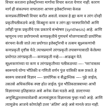
विचार करताना इलेक्ट्रॉनच्या मार्गाचा विचार करता येणार नाही. कारण
मार्ग ही संकल्पना वापरताना आपण इलेक्टॉनच्या केवळ
कणप्रकतीविषयी विचार करीत असतो. वास्तव हे ह्या कण व तरंग दोन्ही
प्रकृतीपलीकडचे आहे; किंबहुना कण व तरंग ह्या परस्परविरोधी आणि
तरीही पूरक प्रकृतींचे एक प्रकारचे संश्लेषण (synthesis) आहे. आणि
म्हणूनच ज्या प्रयोगामध्ये कणप्रकृतीचे गुणधर्म मोजण्यासाठी प्रायोगिक
संरचना केली जाते त्या प्रयोगात इलेक्ट्रॉनची व तत्सम सूक्ष्मकणांची
कणप्रकृती दृष्टीस येते; त्याचप्रमाणे तरंगप्रकृती तपासण्यासाठी केलेल्या
प्रयोगात तरंगप्रकृती—-कणप्रकृती नव्हे—-आढळून येते.
सूक्ष्मकणांच्या या कण व तरंगप्रकृतीच्या पलीकडच्या —- ‘परा’वास्तव
स्वरूपाचे योग्य भौतिकी व गणिती वर्णन पुंज यांत्रिकी करू शकते. हे
स्वरूप जसजसे विज्ञान —- प्रायोगिक व सैद्धान्तिक —- पुढे जाईल,
तसतसे अधिकाधिक स्पष्ट होत जाईल. पुंज भौतिकशास्त्राच्या आधी
विज्ञानाच्या इतिहासात असे अनेक वेळा घडले आहे. डाल्टनच्या
अणुसिद्धान्ताच्यावेळची आत्मसंतुष्टता विज्ञानाला पुन्हा नको आहे. आणि
त्यामुळेच आजचे कोणतेही उत्तर ‘अंतिम’ आहे असे मानले जात नाही.