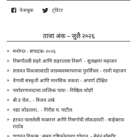
फेसबुक
ट्विटर
ताजा अंक – जुलै २०२६
मनोगत - संपादक-२०२६
निसर्गातली शहरे आणि शहरातला निसर्ग - सुलक्षणा महाजन
शाश्वत विकासासाठी जलव्यवस्थापनाचा पुनर्विचार - रश्मी महाजन
वेगाची संस्कृती आणि मानसिक थकवा - अपर्णा दीक्षित
पर्यावरणवादाचा तात्त्विक पाया - निखिल जोशी
बी द चेंज... - विजय तांबे
नद्या जोडताना.. - गिरीश घ. पाटील
हरवत चाललेली माळरानं आणि निसर्गाची लोकडायरी - साहेबराव
राठोड
शाश्वत विकास : समग्र दृष्टिकोनाच्या शोधात - हेमंत मोहरीर