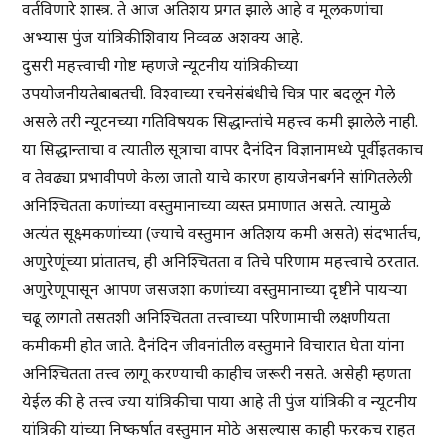
वर्तविणारे शास्त्र. ते आज अतिशय प्रगत झाले आहे व मूलकणांचा
अभ्यास पुंज यांत्रिकीशिवाय निव्वळ अशक्य आहे.
दुसरी महत्त्वाची गोष्ट म्हणजे न्यूटनीय यांत्रिकीच्या
उपयोजनीयतेबाबतची. विश्वाच्या रचनेसंबंधीचे चित्र पार बदलून गेले
असले तरी न्यूटनच्या गतिविषयक सिद्धान्तांचे महत्त्व कमी झालेले नाही.
या सिद्धान्ताचा व त्यातील सूत्राचा वापर दैनंदिन विज्ञानामध्ये पूर्वीइतकाच
व तेवढ्या प्रभावीपणे केला जातो याचे कारण हायजेनबर्गने सांगितलेली
अनिश्चितता कणांच्या वस्तुमानाच्या व्यस्त प्रमाणात असते. त्यामुळे
अत्यंत सूक्ष्मकणांच्या (ज्याचे वस्तुमान अतिशय कमी असते) संदभार्तच,
अणुरेणूंच्या प्रांतातच, ही अनिश्चितता व तिचे परिणाम महत्त्वाचे ठरतात.
अणुरेणूपासून आपण जसजशा कणांच्या वस्तुमानाच्या दृष्टीने पायऱ्या
चढू लागतो तसतशी अनिश्चितता तत्त्वाच्या परिणामाची लक्षणीयता
कमीकमी होत जाते. दैनंदिन जीवनांतील वस्तुमाने विचारात घेता यांना
अनिश्चितता तत्त्व लागू करण्याची काहीच जरूरी नसते. असेही म्हणता
येईल की हे तत्त्व ज्या यांत्रिकीचा पाया आहे ती पुंज यांत्रिकी व न्यूटनीय
यांत्रिकी यांच्या निष्कर्षात वस्तुमान मोठे असल्यास काही फरकच राहत