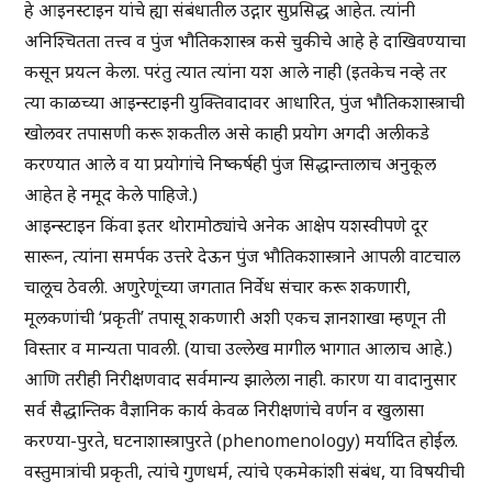
हे आइनस्टाइन यांचे ह्या संबंधातील उद्गार सुप्रसिद्ध आहेत. त्यांनी
अनिश्चितता तत्त्व व पुंज भौतिकशास्त्र कसे चुकीचे आहे हे दाखिवण्याचा
कसून प्रयत्न केला. परंतु त्यात त्यांना यश आले नाही (इतकेच नव्हे तर
त्या काळच्या आइन्स्टाइनी युक्तिवादावर आधारित, पुंज भौतिकशास्त्राची
खोलवर तपासणी करू शकतील असे काही प्रयोग अगदी अलीकडे
करण्यात आले व या प्रयोगांचे निष्कर्षही पुंज सिद्धान्तालाच अनुकूल
आहेत हे नमूद केले पाहिजे.)
आइन्स्टाइन किंवा इतर थोरामोठ्यांचे अनेक आक्षेप यशस्वीपणे दूर
सारून, त्यांना समर्पक उत्तरे देऊन पुंज भौतिकशास्त्राने आपली वाटचाल
चालूच ठेवली. अणुरेणूंच्या जगतात निर्वेध संचार करू शकणारी,
मूलकणांची ‘प्रकृती’ तपासू शकणारी अशी एकच ज्ञानशाखा म्हणून ती
विस्तार व मान्यता पावली. (याचा उल्लेख मागील भागात आलाच आहे.)
आणि तरीही निरीक्षणवाद सर्वमान्य झालेला नाही. कारण या वादानुसार
सर्व सैद्धान्तिक वैज्ञानिक कार्य केवळ निरीक्षणांचे वर्णन व खुलासा
करण्या-पुरते, घटनाशास्त्रापुरते (phenomenology) मर्यादित होईल.
वस्तुमात्रांची प्रकृती, त्यांचे गुणधर्म, त्यांचे एकमेकांशी संबंध, या विषयीची