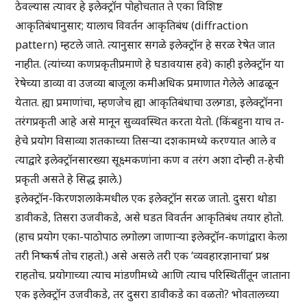
ठेवल्यास त्यावर हे इलेक्ट्रॉन पोहोचतात ते एका विशिष्ट
आकृतिबंधानुसार; यालाच विवर्तन आकृतिबंध (diffraction
pattern) म्हटले जाते. त्यानुसार सगळे इलेक्ट्रॉन हे सरळ रेषेत जात
नाहीत. (त्यांच्या कणप्रकृतीप्रमाणे हे घडावयास हवे) काही इलेक्ट्रॉन या
रेषेच्या डाव्या वा उजव्या बाजूला कमीअधिक प्रमाणात गेलेले आढळून
येतात. ह्या प्रमाणांचा, म्हणजेच ह्या आकृतिबंधाचा उलगडा, इलेक्ट्रॉनना
तरंगप्रकृती आहे असे मानून सुव्यवस्थित करता येतो. (किंबहुना याच त-
हेचे प्रयोग विसाव्या शतकाच्या तिसऱ्या दशकामध्ये करण्यात आले व
त्याद्वारे इलेक्ट्रॉनसारख्या सूक्ष्मकणांना कण व तरंग अशा दोन्ही त-हेची
प्रकृती असते हे सिद्ध झाले.)
इलेक्ट्रॉन-किरणशलाकेमधील एक इलेक्ट्रॉन सरळ जातो. दुसरा थोडा
डावीकडे, तिसरा उजवीकडे, असे घडत विवर्तन आकृतिबंध तयार होतो.
(हाच प्रयोग एका-पाठोपाठ लगोलग जाणाऱ्या इलेक्ट्रॉन-कणांद्वारा केला
तरी निष्कर्ष तोच राहतो.) असे असले तरी एक ‘व्यवहारज्ञानाचा’ प्रश्न
राहतोच. प्रयोगाच्या त्याच मांडणीमध्ये आणि त्याच परिस्थितींतून जाताना
एक इलेक्ट्रॉन उजवीकडे, तर दुसरा डावीकडे का वळतो? भोवतालच्या