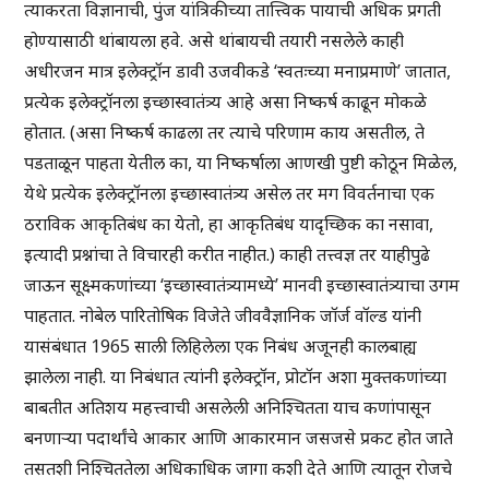
त्याकरता विज्ञानाची, पुंज यांत्रिकीच्या तात्त्विक पायाची अधिक प्रगती
होण्यासाठी थांबायला हवे. असे थांबायची तयारी नसलेले काही
अधीरजन मात्र इलेक्ट्रॉन डावी उजवीकडे ‘स्वतःच्या मनाप्रमाणे’ जातात,
प्रत्येक इलेक्ट्रॉनला इच्छास्वातंत्र्य आहे असा निष्कर्ष काढून मोकळे
होतात. (असा निष्कर्ष काढला तर त्याचे परिणाम काय असतील, ते
पडताळून पाहता येतील का, या निष्कर्षाला आणखी पुष्टी कोठून मिळेल,
येथे प्रत्येक इलेक्ट्रॉनला इच्छास्वातंत्र्य असेल तर मग विवर्तनाचा एक
ठराविक आकृतिबंध का येतो, हा आकृतिबंध यादृच्छिक का नसावा,
इत्यादी प्रश्नांचा ते विचारही करीत नाहीत.) काही तत्त्वज्ञ तर याहीपुढे
जाऊन सूक्ष्मकणांच्या ‘इच्छास्वातंत्र्यामध्ये’ मानवी इच्छास्वातंत्र्याचा उगम
पाहतात. नोबेल पारितोषिक विजेते जीववैज्ञानिक जॉर्ज वॉल्ड यांनी
यासंबंधात 1965 साली लिहिलेला एक निबंध अजूनही कालबाह्य
झालेला नाही. या निबंधात त्यांनी इलेक्ट्रॉन, प्रोटॉन अशा मुक्तकणांच्या
बाबतीत अतिशय महत्त्वाची असलेली अनिश्चितता याच कणांपासून
बनणाऱ्या पदार्थांचे आकार आणि आकारमान जसजसे प्रकट होत जाते
तसतशी निश्चिततेला अधिकाधिक जागा कशी देते आणि त्यातून रोजचे