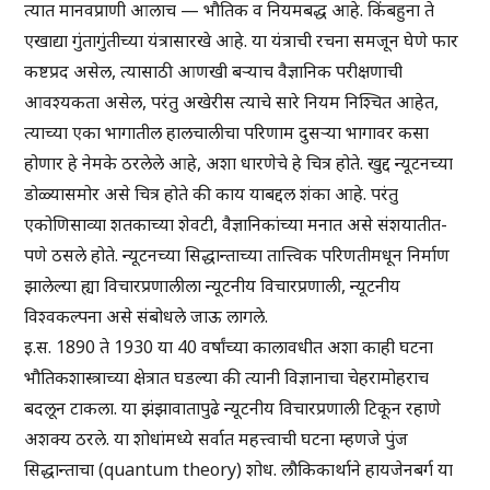
त्यात मानवप्राणी आलाच — भौतिक व नियमबद्ध आहे. किंबहुना ते
एखाद्या गुंतागुंतीच्या यंत्रासारखे आहे. या यंत्राची रचना समजून घेणे फार
कष्टप्रद असेल, त्यासाठी आणखी बऱ्याच वैज्ञानिक परीक्षणाची
आवश्यकता असेल, परंतु अखेरीस त्याचे सारे नियम निश्चित आहेत,
त्याच्या एका भागातील हालचालीचा परिणाम दुसऱ्या भागावर कसा
होणार हे नेमके ठरलेले आहे, अशा धारणेचे हे चित्र होते. खुद्द न्यूटनच्या
डोळ्यासमोर असे चित्र होते की काय याबद्दल शंका आहे. परंतु
एकोणिसाव्या शतकाच्या शेवटी, वैज्ञानिकांच्या मनात असे संशयातीत-
पणे ठसले होते. न्यूटनच्या सिद्धान्ताच्या तात्त्विक परिणतीमधून निर्माण
झालेल्या ह्या विचारप्रणालीला न्यूटनीय विचारप्रणाली, न्यूटनीय
विश्वकल्पना असे संबोधले जाऊ लागले.
इ.स. 1890 ते 1930 या 40 वर्षांच्या कालावधीत अशा काही घटना
भौतिकशास्त्राच्या क्षेत्रात घडल्या की त्यानी विज्ञानाचा चेहरामोहराच
बदलून टाकला. या झंझावातापुढे न्यूटनीय विचारप्रणाली टिकून रहाणे
अशक्य ठरले. या शोधांमध्ये सर्वात महत्त्वाची घटना म्हणजे पुंज
सिद्धान्ताचा (quantum theory) शोध. लौकिकार्थाने हायजेनबर्ग या