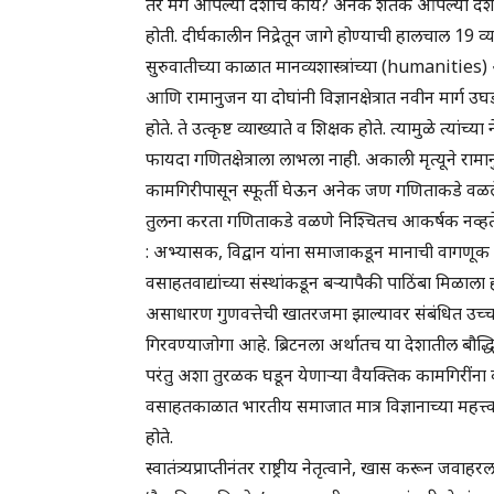
तर मग आपल्या देशाचे काय? अनेक शतके आपल्या देशात 
होती. दीर्घकालीन निद्रेतून जागे होण्याची हालचाल 19 व
सुरुवातीच्या काळात मानव्यशास्त्रांच्या (humanities)
आणि रामानुजन या दोघांनी विज्ञानक्षेत्रात नवीन मार्ग 
होते. ते उत्कृष्ट व्याख्याते व शिक्षक होते. त्यामुळे त्य
फायदा गणितक्षेत्राला लाभला नाही. अकाली मृत्यूने रामा
कामगिरीपासून स्फूर्ती घेऊन अनेक जण गणिताकडे वळले. 
तुलना करता गणिताकडे वळणे निश्चितच आकर्षक नव्हते. त
: अभ्यासक, विद्वान यांना समाजाकडून मानाची वागणूक
वसाहतवाद्यांच्या संस्थांकडून बऱ्यापैकी पाठिंबा मिळाला ह
असाधारण गुणवत्तेची खातरजमा झाल्यावर संबंधित उच्च
गिरवण्याजोगा आहे. ब्रिटनला अर्थातच या देशातील बौद
परंतु अशा तुरळक घडून येणाऱ्या वैयक्तिक कामगिरींना 
वसाहतकाळात भारतीय समाजात मात्र विज्ञानाच्या महत्त्
होते.
स्वातंत्र्यप्राप्तीनंतर राष्ट्रीय नेतृत्वाने, खास करून