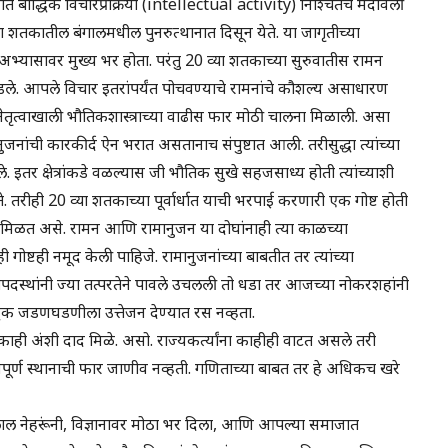
बौद्धिक विचारप्रक्रिया (intellectual activity) निश्चितच मंदावली
्या शतकातील बंगालमधील पुनरुत्थानात दिसून येते. या जागृतीच्या
 अभ्यासावर मुख्य भर होता. परंतु 20 व्या शतकाच्या सुरुवातीस रामन
उघडले. आपले विचार इतरांपर्यंत पोचवण्याचे रामनांचे कौशल्य असाधारण
ांच्या नेतृत्वाखाली भौतिकशास्त्राच्या वाढीस फार मोठी चालना मिळाली. असा
नुजनांची कारकीर्द ऐन भरात असतानाच संपुष्टात आली. तरीसुद्धा त्यांच्या
इतर क्षेत्रांकडे वळल्यास जी भौतिक सुखे सहजसाध्य होती त्यांच्याशी
रीही 20 व्या शतकाच्या पूर्वार्धात याची भरपाई करणारी एक गोष्ट होती
 मिळत असे. रामन आणि रामानुजन या दोघांनाही त्या काळच्या
ी गोष्टही नमूद केली पाहिजे. रामानुजनांच्या बाबतीत तर त्यांच्या
पदस्थांनी ज्या तत्परतेने पावले उचलली तो धडा तर आजच्या नोकरशहांनी
्धिक जडणघडणीला उत्तेजन देण्यात रस नव्हता.
काही अंशी दाद मिळे. असो. राज्यकर्त्यांना काहीही वाटत असले तरी
वपूर्ण स्थानाची फार जाणीव नव्हती. गणिताच्या बाबत तर हे अधिकच खरे
 जवाहरलाल नेहरूंनी, विज्ञानावर मोठा भर दिला, आणि आपल्या समाजात