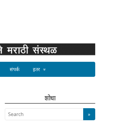
संपर्क
इतर
शोधा