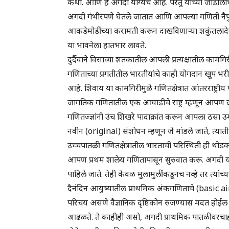
कथा. आणि हे अगदी योग्यच आहे. परंतु याच्या जोडीलाच 
अगदी गंभीरपणे घेतले जातात आणि आपल्या गणिती नैपुण
आकडेमोडींच्या करामती करून दाखविणाऱ्या शकुंतलादेवीं
या भावनेला हातभार लावते.
दुर्दैवाने विसाव्या शतकातील आपली प्रत्यक्षातील काम
गणिताच्या प्रगतीतील भारतीयांचे काही योगदान खूप भरीव
आहे. शिवाय या कामगिरीमुळे गणितक्षेत्रात आंतरराष्ट
जागतिक गणितातील एक आघाडीचे राष्ट्र म्हणून आपण द
गणितज्ज्ञांनी उंच शिखरे पादाक्रांत करून आपला ठसा उ
नवीन (original) संशोधन म्हणून जे मांडले जाते, त्याती
उच्चपातळी गणितक्षेत्रातील भारताची परिस्थिती ही थोड
आपण प्रथम शालेय गणितापासून सुरुवात करू. अगदी या
पाहिले जाते. तेही केवळ मुलामुलींकडूनच नव्हे तर त्या
दैनंदिन आयुष्यातील प्राथमिक अंकगणिताचे (basic ai
परिचय असणे वैज्ञानिक दृष्टिकोन रुजण्यास मदत होईल अ
आढळते. ते काहीही असो, अगदी प्राथमिक पातळीवरचाही मु