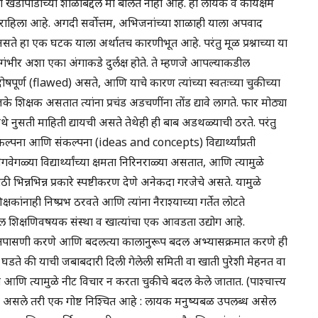
खेडोपाडीच्या शाळांबद्दल मी बोलत नाही आहे. हा लायक व कार्यक्षम
ून राहिला आहे. अगदी सर्वोत्तम, अभिजनांच्या शाळाही याला अपवाद
े हा एक घटक याला अर्थातच कारणीभूत आहे. परंतु मूळ प्रश्नाच्या या
 गंभीर अशा एका अंगाकडे दुर्लक्ष होते. ते म्हणजे आपल्याकडील
पूर्ण (flawed) असते, आणि याचे कारण त्यांच्या स्वतःच्या चुकीच्या
शिक्षक असतात त्यांना प्रचंड अडचणींना तोंड द्यावे लागते. फार मोठ्या
. जेथे नुसती माहिती द्यायची असते तेथेही ही बाब अडथळ्याची ठरते. परंतु
पना आणि संकल्पना (ideas and concepts) विद्यार्थ्यांप्रती
वेगळ्या विद्यार्थ्यांच्या क्षमता निरिनराळ्या असतात, आणि त्यामुळे
साठी भिन्नभिन्न प्रकारे स्पष्टीकरण देणे अनेकदा गरजेचे असते. यामुळे
क्षकांनाही निष्प्रभ ठरवते आणि त्यांना नैराश्याच्या गर्तेत लोटते
शिक्षणिवषयक संस्था व खात्यांचा एक आवडता उद्योग आहे.
ाने तपासणी करणे आणि बदलत्या कालानुरूप बदल अभ्यासक्रमात करणे ही
घडते की याची जबाबदारी दिली गेलेली समिती वा खाती पुरेशी मेहनत वा
ात आणि त्यामुळे नीट विचार न करता चुकीचे बदल केले जातात. (पाश्चात्त्य
ेही असले तरी एक गोष्ट निश्चित आहे : लायक मनुष्यबळ उपलब्ध असेल