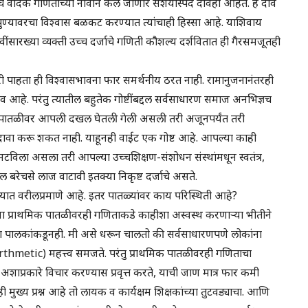
वैदिक गणिताच्या नावाने केले जाणारे संशयास्पद दावेही आहेत. हे दावे
्यावरचा विश्वास बळकट करण्यात त्यांचाही हिस्सा आहे. याशिवाय
सारख्या व्यक्ती उच्च दर्जाचे गणिती कौशल्य दर्शवितात ही गैरसमजूतही
गिरी पाहता ही विश्वासभावना फार समर्थनीय ठरत नाही. रामानुजनानंतरही
 आहे. परंतु त्यातील बहुतेक गोष्टींबद्दल सर्वसाधारण समाज अनभिज्ञच
्रीय पातळीवर आपली दखल घेतली गेली असली तरी अजूनपर्यंत तरी
ावा करू शकत नाही. याहूनही वाईट एक गोष्ट आहे. आपल्या काही
मटविला असला तरी आपल्या उच्चशिक्षण-संशोधन संस्थांमधून स्वतंत्र,
ल बरेचसे लाज वाटावी इतक्या निकृष्ट दर्जाचे असते.
क्यात वरीलप्रमाणे आहे. इतर पातळ्यांवर काय परिस्थिती आहे?
 प्राथमिक पातळीवरही गणिताकडे काहीशा अस्वस्थ करणाऱ्या भीतीने
ंच्या पालकांकडूनही. मी असे धरून चालतो की सर्वसाधारणपणे लोकांना
rthmetic) महत्त्व समजते. परंतु प्राथमिक पातळीवरही गणिताचा
शाप्रकारे विचार करण्यास प्रवृत्त करते, याची जाण मात्र फार कमी
ख्य प्रश्न आहे तो लायक व कार्यक्षम शिक्षकांच्या तुटवड्याचा. आणि