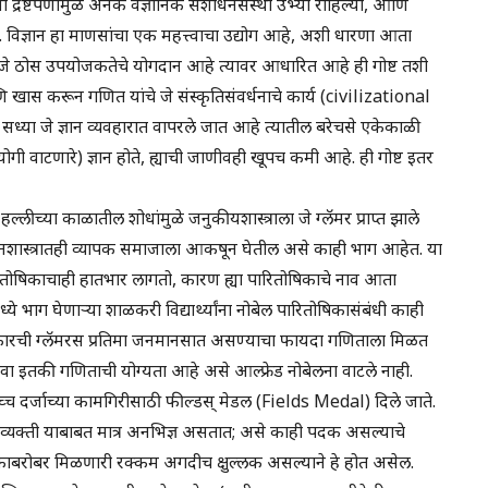
्या द्रष्टेपणामुळे अनेक वैज्ञानिक संशोधनसंस्था उभ्या राहिल्या, आणि
ला. विज्ञान हा माणसांचा एक महत्त्वाचा उद्योग आहे, अशी धारणा आता
ाचे जे ठोस उपयोजकतेचे योगदान आहे त्यावर आधारित आहे ही गोष्ट तशी
खास करून गणित यांचे जे संस्कृतिसंवर्धनाचे कार्य (civilizational
ध्या जे ज्ञान व्यवहारात वापरले जात आहे त्यातील बरेचसे एकेकाळी
पयोगी वाटणारे) ज्ञान होते, ह्याची जाणीवही खूपच कमी आहे. ही गोष्ट इतर
हल्लीच्या काळातील शोधांमुळे जनुकीयशास्त्राला जे ग्लॅमर प्राप्त झाले
. रसायनशास्त्रातही व्यापक समाजाला आकषून घेतील असे काही भाग आहेत. या
 पारितोषिकाचाही हातभार लागतो, कारण ह्या पारितोषिकाचे नाव आता
ये भाग घेणाऱ्या शाळकरी विद्यार्थ्यांना नोबेल पारितोषिकासंबंधी काही
रकारची ग्लॅमरस प्रतिमा जनमानसात असण्याचा फायदा गणिताला मिळत
मिळावा इतकी गणिताची योग्यता आहे असे आल्फ्रेड नोबेलना वाटले नाही.
उच्च दर्जाच्या कामगिरीसाठी फील्डस् मेडल (Fields Medal) दिले जाते.
शी व्यक्ती याबाबत मात्र अनभिज्ञ असतात; असे काही पदक असल्याचे
पदकाबरोबर मिळणारी रक्कम अगदीच क्षुल्लक असल्याने हे होत असेल.