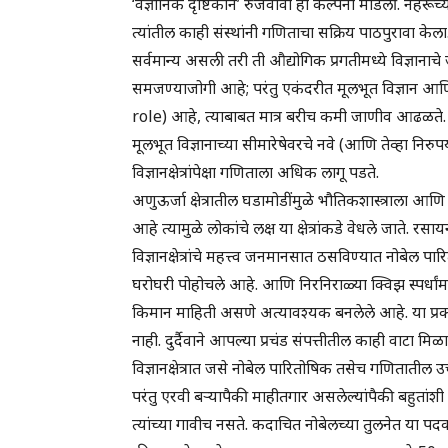
‘वैज्ञानिक दृष्टिकोन’ रुजवावा ही कल्पना मांडली. नेहरूंच
त्यांतील काही संस्थांनी गणिताचा सक्रिय पाठपुरावा के
सर्वमान्य असली तरी ती औद्योगिक प्रगतीमध्ये विज्ञान
समजण्याजोगी आहे; परंतु एकंदरीत मूलभूत विज्ञान आणि 
role) आहे, त्याबाबत मात्र बरीच कमी जाणीव आढळते. स
मूलभूत विज्ञानाच्या सीमारेषेवरचे नवे (आणि तेव्हा निरु
विज्ञानक्षेत्रांपेक्षा गणिताला अधिक लागू पडते.
अणुऊर्जा क्षेत्रातील घडामोडींमुळे भौतिकशास्त्राला आणि 
आहे त्यामुळे लोकांचे लक्ष या क्षेत्रांकडे वेधले जाते
विज्ञानक्षेत्रांचे महत्त्व जनमानसात ठसविण्यात नोबेल
घरोघरी पोहोचले आहे. आणि निरनिराळ्या क्विझ स्पर्धांमध्
किमान माहिती असणे अत्यावश्यक बनलेले आहे. या प्
नाही. दुर्दैवाने आपल्या प्रचंड संपत्तीतील काही वाटा 
विज्ञानक्षेत्रात जसे नोबेल पारितोषिक तसेच गणितातील 
परंतु एरवी बऱ्यापैकी माहीतगार असलेल्यांपैकी बहुतां
त्यांच्या गावीच नसते. कदाचित नोबेलच्या तुलनेत या 