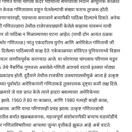
ून गणित यांची चांगली कदर पाश्चात्त्य समाजाला निदान आधुनिक काळात
यंत केवळ गणितालाच वाहून घेतलेल्यांची संख्या फारच तुरळक होती.
ाऱ्यांनाही, पाश्चात्त्य समाजाने बऱ्यापैकी पाठिंबा दिल्याचे दिसते. अनेक
ही गणितज्ज्ञांना तेथील राजेरजवाड्यांनी केलेले साहाय्य यावरून याची
ना जरूर तो पाठिंबा न मिळाल्याच्या घटना आहेत. (याची दोन अत्यंत ठळक
ोर गणितज्ज्ञ.) परंतु एकंदरीतच युरोप आणि अमेरिकेत गणिताची जी
ला दिलेल्या पाठिंब्याची साक्ष देते. एकेकाळच्या सोविएत युनियनमध्ये विज्ञान
यत्न जाणीवपूर्वक करण्यात आले. या धोरणाचा चांगलाच परिणाम घडून
े. तेथे नैसर्गिक गुणवत्ता असलेले गणिती आश्चर्य वाटावे इतक्या मोठ्या
ता प्रकांडच होती. दुर्दैवाने तेथील राजकीय उलथापालथीमुळे आता हे उत्कृष्ट
ा पूर्वार्धात अमेरिकनांनी गणिताकडे तुलनात्मक दृष्ट्या कमी लक्ष दिले.
रमाने जे यश प्राप्त केले त्याने हादरा बसल्यावर अमेरिकेच्या
्यात झाले. 1960 ते 80 या काळात, आणि 1980 नंतरही काही काळ,
ाला. आणि याचा परिणामही प्रचंड झाला. उत्कृष्ट गणितज्ज्ञांची
ील सर्वांत खळबळजनक, महत्त्वपूर्ण संशोधनापैकी बऱ्याच घडामोडींचे
एकवार गणिताविषयीच्या आपल्या जुन्या वृत्तीकडे झुकत आहे असे वाटते.