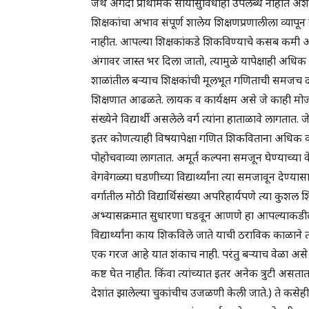
जेथे अगदी प्राथमिक सोयीसुविधाही उपलब्ध नाहीत अशा 
शिक्षकांचा अभाव संपूर्ण शालेय शिक्षणप्रणालीला व्याप
नाहीत. आपल्या शिक्षकांकडे शिकविण्याचे कसब कमी असत
अंगावर जास्त भर दिला जातो, त्यामुळे यापेक्षाही अधिक
शाळांतील बऱ्याच शिक्षकांची मूलभूत गणिताची समजच दोष
शिक्षणात आढळते. लायक व कार्यक्षम असे जे काही मोजके 
संख्येने विद्यार्थी असलेले वर्ग त्यांना हाताळावे लागतात
इतर कोणत्याही विषयापेक्षा गणित शिकविताना अधिक कल्
पोहोचवाव्या लागतात. अमूर्त कल्पना समजून घेण्याच्या वेग
वेगवेगळ्या घडणीच्या विद्यार्थ्यांना त्या समजावून देण्या
वर्गातील मोठी विद्यार्थिसंख्या अपरिहार्यपणे त्या कुशल शि
अभ्यासक्रमात सुधारणा घडवून आणणे हा आपल्याकडील 
विद्यार्थ्यांना काय शिकविले जाते याची ठराविक काळ
एक गरज आहे यात शंकाच नाही. परंतु बऱ्याच वेळा असे 
कष्ट घेत नाहीत. किंवा त्यांच्यात इतर अनेक त्रुटी असत
देशांत झालेल्या चुकांचीच उजळणी केली जाते.) ते कस