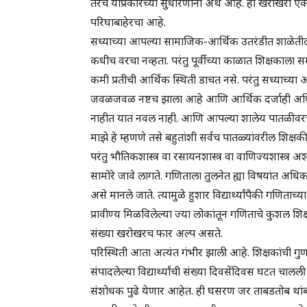
तरच याप्रकारच्या सुधारणांना अर्थ आहे. हा खरोखरी एक
परिघाबाहेरचा आहे.
सध्याच्या आपल्या सामाजिक-आर्थिक उतरंडीत शाळेतील 
कधीच वरचा नव्हता. परंतु पूर्वीच्या काळात शिक्षकाला सम
कमी प्रतीची आर्थिक स्थिती डाचत नसे. परंतु सध्याच्
जवळजवळ नष्टच झाला आहे आणि आर्थिक दर्जाही अधिक
नाहीत यात नवल नाही. आणि आपल्या शालेय पातळीवरच्या
माझे हे म्हणणे तसे बहुतांशी सर्वच पातळ्यांवरील शिक्षक
परंतु भौतिकशास्त्र वा रसायनशास्त्र वा वाणिज्यशास्त
सामोरे जावे लागते. गणिताला तुलनेत ह्या विषयांत अधिक 
असे मानले जाते. त्यामुळे हुशार विद्यार्थ्यांपैकी गणि
प्रावीण्य मिळविलेल्या ज्या लोकांतून गणिताचे कुशल शिक
संख्या खरोखरच फार अल्प असते.
परिस्थिती आता अत्यंत गंभीर झाली आहे. शिक्षकांची गुण
संपादलेल्या विद्यार्थ्यांची संख्या दिवसेंदिवस घटत चालली
संशोधक पुढे येणार आहेत. ही घसरण जर ताबडतोब थांब