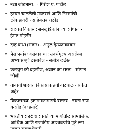
नद्या जोडताना.. - गिरीश घ. पाटील
हरवत चाललेली माळरानं आणि निसर्गाची
लोकडायरी - साहेबराव राठोड
शाश्वत विकास : समग्र दृष्टिकोनाच्या शोधात -
हेमंत मोहरीर
दाह कथा (सागर) - अतुल देऊळगावकर
पैस पर्यावरणसंवादाचा : संदर्भमूल्य असलेला
अभ्यासपूर्ण दस्तावेज - सतीश लळीत
कलयुग की दहलीज, अज्ञान का रास्ता - सोपान
जोशी
गावांची शाश्वत विकासाकडची वाटचाल - संकेत
अहेर
विकासाच्या झगमगाटामागचे वास्तव - नयना राज
बन्सोड (दरडमारे)
भारतीय शहरे: शाश्वततेच्या मार्गातील सामाजिक,
आर्थिक आणि राजकीय अडथळ्यांचे मूर्त रूप -
प्रद्युम्न सहस्रभोजनी