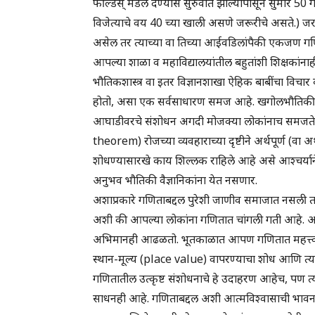
फील्डस् मेडल देण्यास सुरुवात झाल्यापासून सुमारे 50 
विजेत्याचे वय 40 च्या खाली असणे जरूरीचे असते.) जर एख
असेल तर त्याच्या वा तिच्या आईवडिलांपैकी एकजण ग
आपल्या शाळा व महाविद्यालयांतील बहुतांशी शिक्षकां
भौतिकशास्त्र वा इतर विज्ञानशाखा ऐहिक बाबींचा विचार
होतो, असा एक सर्वसाधारण समज आहे. खगोलभौतिकी वैज
आघाडीवरचे संशोधन अगदी मोजक्या लोकांनाच समजते. त
theorem) रोजच्या व्यवहाराच्या दृष्टीने अर्थपूर्ण (वा अ
शोधण्यासारखे काय शिल्लक राहिले आहे असे आश्चर्या
अनुभव भौतिकी वैज्ञानिकांना येत नसणार.
अशाप्रकारे गणिताबद्दल पुरेशी जाणीव समाजात नसली तर
अशी की आपल्या लोकांना गणितात चांगली गती आहे. आ
अभिमानही आढळतो. भूतकाळात आपण गणितात महत्त्वाचे 
स्थान-मूल्य (place value) वापरण्याचा शोध आणि त्या 
गणितातील उत्कृष्ट संशोधनाचे हे उदाहरण आहेच, पण त्या
साधनही आहे. गणिताबद्दल अशी आत्मविश्वासाची भावना