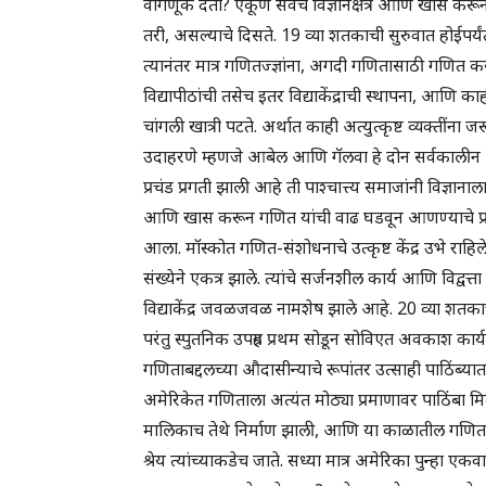
वागणूक देतो? एकूण सर्वच विज्ञानक्षेत्र आणि खास कर
तरी, असल्याचे दिसते. 19 व्या शतकाची सुरुवात होईपर्
त्यानंतर मात्र गणितज्ज्ञांना, अगदी गणितासाठी गणित करण
विद्यापीठांची तसेच इतर विद्याकेंद्राची स्थापना, आणि का
चांगली खात्री पटते. अर्थात काही अत्युत्कृष्ट व्यक्तीं
उदाहरणे म्हणजे आबेल आणि गॅलवा हे दोन सर्वकालीन थ
प्रचंड प्रगती झाली आहे ती पाश्चात्त्य समाजांनी विज्ञाना
आणि खास करून गणित यांची वाढ घडवून आणण्याचे प्र
आला. मॉस्कोत गणित-संशोधनाचे उत्कृष्ट केंद्र उभे राहिल
संख्येने एकत्र झाले. त्यांचे सर्जनशील कार्य आणि विद्वत्
विद्याकेंद्र जवळजवळ नामशेष झाले आहे. 20 व्या शतकाच्य
परंतु स्पुतनिक उपग्रह प्रथम सोडून सोविएत अवकाश कार्यक्
गणिताबद्दलच्या औदासीन्याचे रूपांतर उत्साही पाठिंब
अमेरिकेत गणिताला अत्यंत मोठ्या प्रमाणावर पाठिंबा मिळ
मालिकाच तेथे निर्माण झाली, आणि या काळातील गणितात
श्रेय त्यांच्याकडेच जाते. सध्या मात्र अमेरिका पुन्हा 