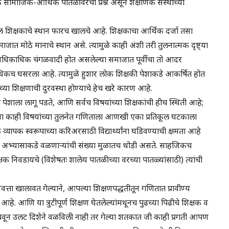
 सामाजिक-आर्थिक पातळीवरचा प्रश्न असून शैक्षणिक संस्थांच्या
शिक्षकाचे स्थान फारच खालचे आहे. शिक्षकाचा आर्थिक दर्जा तसा
ाजात मोठे मानाचे स्थान असे. त्यामुळे काही अंशी तरी तुलनात्मक दृष्ट्या
या अधिकाधिक चंगळवादी होत असलेल्या समाजात पूर्वीचा तो आदर
च घसरला आहे. त्यामुळे हुशार लोक शिक्षकी पेशाकडे आकर्षित होत
 शिक्षणाची दुरवस्था होण्याचे हेच खरे कारण आहे.
ी पेशाला लागू पडते, आणि सर्वच विषयांच्या शिक्षकांची हीच स्थिती आहे;
्र अशा काही विषयांच्या तुलनेत गणिताला आणखी एका प्रतिकूल घटकाला
व्यापक स्वरूपाच्या करिअरसाठी विद्यार्थ्यांना घडिवण्याची क्षमता आहे
ताच्या अभ्यासाकडे वळणाऱ्यांची संख्या मुळातच थोडी असते. साहजिकच
्षक निवडायचे (विशेषतः शालेय पातळीच्या वरच्या पातळ्यांसाठी) त्यांची
वत्ता खालावत गेल्याने, आपल्या शिक्षणपद्धतीतून गणितात प्रावीण्य
 आहे. आणि या त्रुटीपूर्ण शिक्षण घेतलेल्यांमधूनच पुढच्या पिढीचे शिक्षक व
वून उलट दिशेने वळविली नाही तर गेल्या शतकात जी काही प्रगती आपण