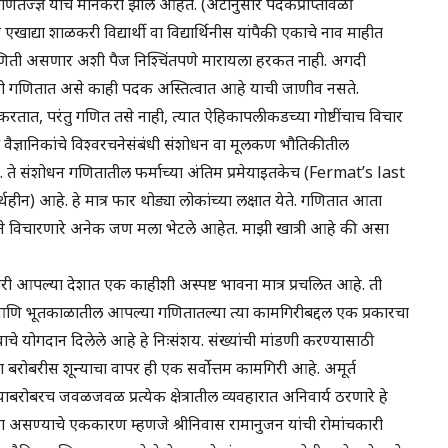
गणितज्ज्ञ याचे मानकरी झाले आहेत. (अटीनुसार पदकप्राप्तीवेळी
ाद्या शाळकरी विद्यार्थी वा विद्यार्थिनीस यांपैकी एकाचे नाव माहीत
णिती असणार अशी पैज निश्चिंतपणे मारायला हरकत नाही. अगदी
नाही गणितात असे काही पदक अस्तित्वात आहे याची जाणीव नसते.
 करतात, परंतु गणित तसे नाही, त्यात ऐहिकापलीकडच्या गोष्टींचाच विचार
्ञानिकांचे विश्वरचनेसंबंधी संशोधन वा मूलकण भौतिकीतील
े संशोधन गणितातील फर्माच्या अंतिम प्रमेयाइतकेच (Fermat’s last
र्थहीन) आहे. हे मात्र फार थोड्या लोकांच्या लक्षात येते. गणितात आता
ने विचारणारे अनेक जण मला भेटले आहेत. माझी खात्री आहे की असा
ी आपल्या देशात एक काहीशी अस्पष्ट भावना मात्र प्रचलित आहे. ती
णि भूतकाळातील आपल्या गणितातल्या त्या कामगिरीबद्दल एक प्रकारचा
योगदान दिलेले आहे हे निःसंशय. संख्यांची मांडणी करण्यासाठी
बरोबरीस शून्याचा वापर ही एक सर्वोत्तम कामगिरी आहे. अमूर्त
बरोबरच जवळजवळ प्रत्येक क्षेत्रातील व्यवहारात अनिवार्य ठरणारे हे
 असण्याचे एककारण म्हणजे श्रीनिवास रामानुजन यांची रोमांचकारी