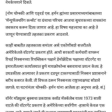
नेमकेपणाने दिसते.
[नोम चोम्स्की आणि एड्वर्ड एस. हर्मन ह्यांच्या प्रसारमाध्यमांबाबतच्या
‘मॅन्युफॅक्चरिंग कन्सेंट’ या ग्रंथाचा परिचय आजचा सुधारकच्या वाचकांना
लवकरच करून दिला जाणार आहे. हा विषय महत्त्वाचा का आहे ते
जाणून घेण्यासाठी तहलका प्रकरण आठवावे.
काही बाबतीत तहलकाला समांतर असे एकोणीसशे सत्तरीतले
अमेरिकेतले वॉटरगेट प्रकरण होते. आधी सरकारी कर्मचारी वापरून
रिचर्ड निक्सनच्या रिपब्लिकन पक्षाने डेमोक्रॅटिक पक्षाच्या वॉटरगेट या
इमारतीतल्या कार्यालयात छुपे मायक्रोफोन्स बसवायचा प्रयत्न केला. हे
उघडकीला आल्यावर ते प्रकरण दडपून टाकण्यासाठी निक्सन प्रशासनाने
बरीच कसरत केली. ती विफल ठरून निक्सनला राष्ट्राध्यक्षपद सोडावे
लागले. या घटनांनंतर चोम्स्की- हर्मन यांना आलेला हा अनुभव आहे. सं.]
वॉर्नर मॉड्युलर बुक्सचा प्रकाशक क्लॉड मॅक्कॅलेब याला 1973 साली
वाटले की वॉटरगेट प्रकरण हे अमेरिकेच्या सर्वांगीण -हासाचे केवळ एक