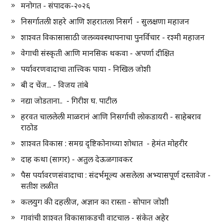
मनोगत - संपादक-२०२६
निसर्गातली शहरे आणि शहरातला निसर्ग - सुलक्षणा महाजन
शाश्वत विकासासाठी जलव्यवस्थापनाचा पुनर्विचार - रश्मी महाजन
वेगाची संस्कृती आणि मानसिक थकवा - अपर्णा दीक्षित
पर्यावरणवादाचा तात्त्विक पाया - निखिल जोशी
बी द चेंज... - विजय तांबे
नद्या जोडताना.. - गिरीश घ. पाटील
हरवत चाललेली माळरानं आणि निसर्गाची लोकडायरी - साहेबराव
राठोड
शाश्वत विकास : समग्र दृष्टिकोनाच्या शोधात - हेमंत मोहरीर
दाह कथा (सागर) - अतुल देऊळगावकर
पैस पर्यावरणसंवादाचा : संदर्भमूल्य असलेला अभ्यासपूर्ण दस्तावेज -
सतीश लळीत
कलयुग की दहलीज, अज्ञान का रास्ता - सोपान जोशी
गावांची शाश्वत विकासाकडची वाटचाल - संकेत अहेर