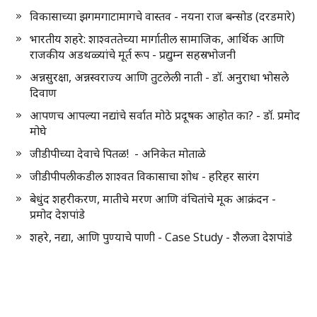
विकासाच्या झगमगाटामागचे वास्तव - नयना राज बन्सोड (दरडमारे)
भारतीय शहरे: शाश्वततेच्या मार्गातील सामाजिक, आर्थिक आणि
राजकीय अडथळ्यांचे मूर्त रूप - प्रद्युम्न सहस्रभोजनी
अन्नसुरक्षा, अन्नस्वराज्य आणि तुटलेली नाती - डॉ. अनुराधा भोसले
दिवाण
आपणच आपल्या नद्यांचे सर्वात मोठे प्रदूषक आहोत का? - डॉ. प्रमोद
मोघे
जीडीपीच्या देवाचे पितळ! - अनिकेत मोताळे
जीडीपीपलीकडील शाश्वत विकासाचा शोध - हरिहर सारंग
बेधुंद शहरीकरण, मातीचे मरण आणि वंचितांचे मूक आक्रंदन -
प्रमोद देशपांडे
शहरे, नद्या, आणि पुण्याचे पाणी - Case Study - शैलजा देशपांडे