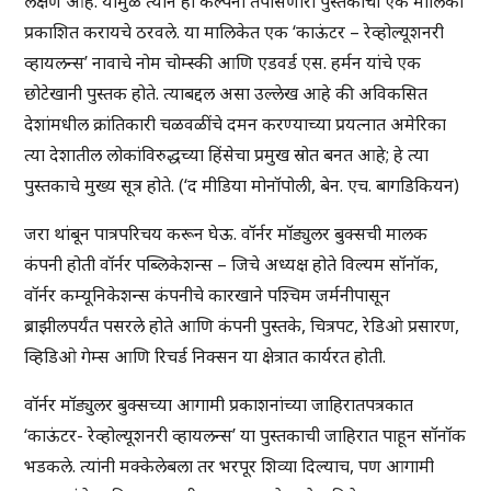
लक्षण आहे. यामुळे त्याने ही कल्पना तपासणारी पुस्तकांची एक मालिका
प्रकाशित करायचे ठरवले. या मालिकेत एक ‘काऊंटर – रेव्होल्यूशनरी
व्हायलन्स’ नावाचे नोम चोम्स्की आणि एडवर्ड एस. हर्मन यांचे एक
छोटेखानी पुस्तक होते. त्याबद्दल असा उल्लेख आहे की अविकसित
देशांमधील क्रांतिकारी चळवळींचे दमन करण्याच्या प्रयत्नात अमेरिका
त्या देशातील लोकांविरुद्धच्या हिंसेचा प्रमुख स्रोत बनत आहे; हे त्या
पुस्तकाचे मुख्य सूत्र होते. (‘द मीडिया मोनॉपोली, बेन. एच. बागडिकियन)
जरा थांबून पात्रपरिचय करून घेऊ. वॉर्नर मॉड्युलर बुक्सची मालक
कंपनी होती वॉर्नर पब्लिकेशन्स – जिचे अध्यक्ष होते विल्यम सॉनॉक,
वॉर्नर कम्यूनिकेशन्स कंपनीचे कारखाने पश्चिम जर्मनीपासून
ब्राझीलपर्यंत पसरले होते आणि कंपनी पुस्तके, चित्रपट, रेडिओ प्रसारण,
व्हिडिओ गेम्स आणि रिचर्ड निक्सन या क्षेत्रात कार्यरत होती.
वॉर्नर मॉड्युलर बुक्सच्या आगामी प्रकाशनांच्या जाहिरातपत्रकात
‘काऊंटर- रेव्होल्यूशनरी व्हायलन्स’ या पुस्तकाची जाहिरात पाहून सॉनॉक
भडकले. त्यांनी मक्केलेबला तर भरपूर शिव्या दिल्याच, पण आगामी