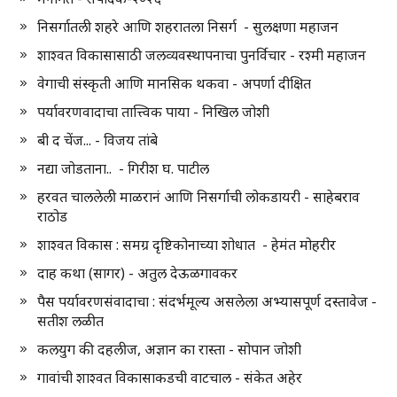
निसर्गातली शहरे आणि शहरातला निसर्ग - सुलक्षणा महाजन
शाश्वत विकासासाठी जलव्यवस्थापनाचा पुनर्विचार - रश्मी महाजन
वेगाची संस्कृती आणि मानसिक थकवा - अपर्णा दीक्षित
पर्यावरणवादाचा तात्त्विक पाया - निखिल जोशी
बी द चेंज... - विजय तांबे
नद्या जोडताना.. - गिरीश घ. पाटील
हरवत चाललेली माळरानं आणि निसर्गाची लोकडायरी - साहेबराव
राठोड
शाश्वत विकास : समग्र दृष्टिकोनाच्या शोधात - हेमंत मोहरीर
दाह कथा (सागर) - अतुल देऊळगावकर
पैस पर्यावरणसंवादाचा : संदर्भमूल्य असलेला अभ्यासपूर्ण दस्तावेज -
सतीश लळीत
कलयुग की दहलीज, अज्ञान का रास्ता - सोपान जोशी
गावांची शाश्वत विकासाकडची वाटचाल - संकेत अहेर