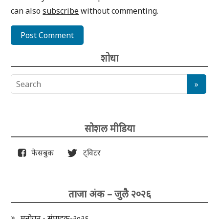
can also
subscribe
without commenting.
शोधा
सोशल मीडिया
फेसबुक
ट्विटर
ताजा अंक – जुलै २०२६
मनोगत - संपादक-२०२६