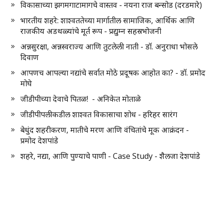
विकासाच्या झगमगाटामागचे वास्तव - नयना राज बन्सोड (दरडमारे)
भारतीय शहरे: शाश्वततेच्या मार्गातील सामाजिक, आर्थिक आणि
राजकीय अडथळ्यांचे मूर्त रूप - प्रद्युम्न सहस्रभोजनी
अन्नसुरक्षा, अन्नस्वराज्य आणि तुटलेली नाती - डॉ. अनुराधा भोसले
दिवाण
आपणच आपल्या नद्यांचे सर्वात मोठे प्रदूषक आहोत का? - डॉ. प्रमोद
मोघे
जीडीपीच्या देवाचे पितळ! - अनिकेत मोताळे
जीडीपीपलीकडील शाश्वत विकासाचा शोध - हरिहर सारंग
बेधुंद शहरीकरण, मातीचे मरण आणि वंचितांचे मूक आक्रंदन -
प्रमोद देशपांडे
शहरे, नद्या, आणि पुण्याचे पाणी - Case Study - शैलजा देशपांडे