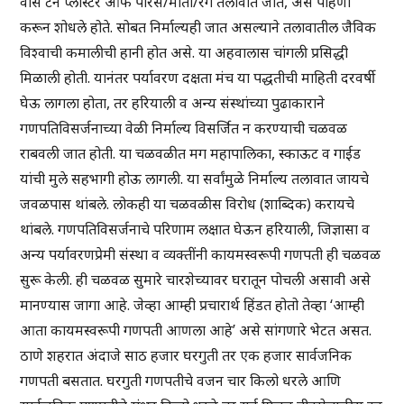
वीस टन प्लास्टर ऑफ पॅरिस/माती/रंग तलावात जाते, असे पाहणी
करून शोधले होते. सोबत निर्माल्यही जात असल्याने तलावातील जैविक
विश्वाची कमालीची हानी होत असे. या अहवालास चांगली प्रसिद्धी
मिळाली होती. यानंतर पर्यावरण दक्षता मंच या पद्धतीची माहिती दरवर्षी
घेऊ लागला होता, तर हरियाली व अन्य संस्थांच्या पुढाकाराने
गणपतिविसर्जनाच्या वेळी निर्माल्य विसर्जित न करण्याची चळवळ
राबवली जात होती. या चळवळीत मग महापालिका, स्काऊट व गाईड
यांची मुले सहभागी होऊ लागली. या सर्वांमुळे निर्माल्य तलावात जायचे
जवळपास थांबले. लोकही या चळवळीस विरोध (शाब्दिक) करायचे
थांबले. गणपतिविसर्जनाचे परिणाम लक्षात घेऊन हरियाली, जिज्ञासा व
अन्य पर्यावरणप्रेमी संस्था व व्यक्तींनी कायमस्वरूपी गणपती ही चळवळ
सुरू केली. ही चळवळ सुमारे चारशेच्यावर घरातून पोचली असावी असे
मानण्यास जागा आहे. जेव्हा आम्ही प्रचारार्थ हिंडत होतो तेव्हा ‘आम्ही
आता कायमस्वरूपी गणपती आणला आहे’ असे सांगणारे भेटत असत.
ठाणे शहरात अंदाजे साठ हजार घरगुती तर एक हजार सार्वजनिक
गणपती बसतात. घरगुती गणपतीचे वजन चार किलो धरले आणि