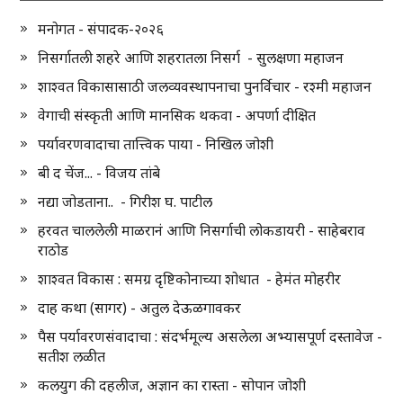
मनोगत - संपादक-२०२६
निसर्गातली शहरे आणि शहरातला निसर्ग - सुलक्षणा महाजन
शाश्वत विकासासाठी जलव्यवस्थापनाचा पुनर्विचार - रश्मी महाजन
वेगाची संस्कृती आणि मानसिक थकवा - अपर्णा दीक्षित
पर्यावरणवादाचा तात्त्विक पाया - निखिल जोशी
बी द चेंज... - विजय तांबे
नद्या जोडताना.. - गिरीश घ. पाटील
हरवत चाललेली माळरानं आणि निसर्गाची लोकडायरी - साहेबराव
राठोड
शाश्वत विकास : समग्र दृष्टिकोनाच्या शोधात - हेमंत मोहरीर
दाह कथा (सागर) - अतुल देऊळगावकर
पैस पर्यावरणसंवादाचा : संदर्भमूल्य असलेला अभ्यासपूर्ण दस्तावेज -
सतीश लळीत
कलयुग की दहलीज, अज्ञान का रास्ता - सोपान जोशी