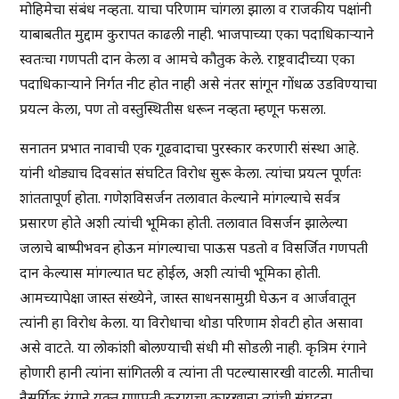
मोहिमेचा संबंध नव्हता. याचा परिणाम चांगला झाला व राजकीय पक्षांनी
याबाबतीत मुद्दाम कुरापत काढली नाही. भाजपाच्या एका पदाधिकाऱ्याने
स्वतःचा गणपती दान केला व आमचे कौतुक केले. राष्ट्रवादीच्या एका
पदाधिकाऱ्याने निर्गत नीट होत नाही असे नंतर सांगून गोंधळ उडविण्याचा
प्रयत्न केला, पण तो वस्तुस्थितीस धरून नव्हता म्हणून फसला.
सनातन प्रभात नावाची एक गूढवादाचा पुरस्कार करणारी संस्था आहे.
यांनी थोड्याच दिवसांत संघटित विरोध सुरू केला. त्यांचा प्रयत्न पूर्णतः
शांततापूर्ण होता. गणेशविसर्जन तलावात केल्याने मांगल्याचे सर्वत्र
प्रसारण होते अशी त्यांची भूमिका होती. तलावात विसर्जन झालेल्या
जलाचे बाष्पीभवन होऊन मांगल्याचा पाऊस पडतो व विसर्जित गणपती
दान केल्यास मांगल्यात घट होईल, अशी त्यांची भूमिका होती.
आमच्यापेक्षा जास्त संख्येने, जास्त साधनसामुग्री घेऊन व आर्जवातून
त्यांनी हा विरोध केला. या विरोधाचा थोडा परिणाम शेवटी होत असावा
असे वाटते. या लोकांशी बोलण्याची संधी मी सोडली नाही. कृत्रिम रंगाने
होणारी हानी त्यांना सांगितली व त्यांना ती पटल्यासारखी वाटली. मातीचा
नैसर्गिक रंगाने युक्त गणपती करायचा कारखाना त्यांची संघटना