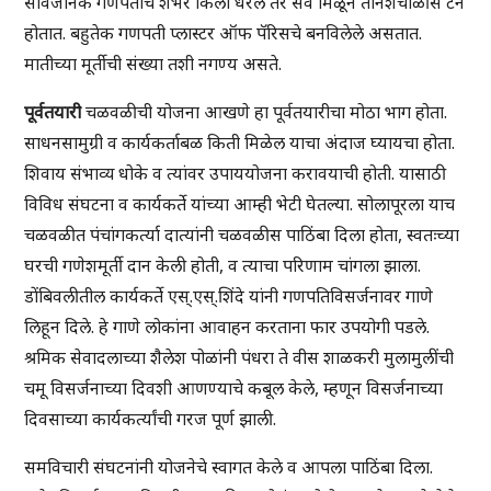
सार्वजनिक गणपतीचे शंभर किलो धरले तर सर्व मिळून तीनशेचाळीस टन
होतात. बहुतेक गणपती प्लास्टर ऑफ पॅरिसचे बनविलेले असतात.
मातीच्या मूर्तीची संख्या तशी नगण्य असते.
पूर्वतयारी
चळवळीची योजना आखणे हा पूर्वतयारीचा मोठा भाग होता.
साधनसामुग्री व कार्यकर्ताबळ किती मिळेल याचा अंदाज घ्यायचा होता.
शिवाय संभाव्य धोके व त्यांवर उपाययोजना करावयाची होती. यासाठी
विविध संघटना व कार्यकर्ते यांच्या आम्ही भेटी घेतल्या. सोलापूरला याच
चळवळीत पंचांगकर्त्या दात्यांनी चळवळीस पाठिंबा दिला होता, स्वतःच्या
घरची गणेशमूर्ती दान केली होती, व त्याचा परिणाम चांगला झाला.
डोंबिवलीतील कार्यकर्ते एस्.एस्.शिंदे यांनी गणपतिविसर्जनावर गाणे
लिहून दिले. हे गाणे लोकांना आवाहन करताना फार उपयोगी पडले.
श्रमिक सेवादलाच्या शैलेश पोळांनी पंधरा ते वीस शाळकरी मुलामुलींची
चमू विसर्जनाच्या दिवशी आणण्याचे कबूल केले, म्हणून विसर्जनाच्या
दिवसाच्या कार्यकर्त्यांची गरज पूर्ण झाली.
समविचारी संघटनांनी योजनेचे स्वागत केले व आपला पाठिंबा दिला.