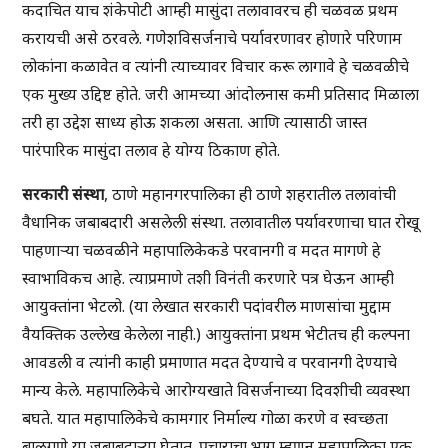
कदाचित याच शंकेपोटी आम्ही मासुंदा तलावावरच ही चळवळ प्रथम
करायची असे ठरवले. गणेशविसर्जनाचे पर्यावरणावर होणारे परिणाम
लोकांना कळावेत व त्यांनी त्याच्यावर विचार करू लागावे हे चळवळीचे
एक मुख्य उद्दिष्ट होते. जरी आमच्या आंदोलनास कमी प्रतिसाद मिळाला
तरी हा उद्देश साध्य होऊ शकला असता. आणि त्यासाठी जास्त
पारंपारिक मासुंदा तलाव हे योग्य ठिकाण होते.
सरकारी संस्था
, ठाणे महानगरपालिका ही ठाणे शहरातील तलावांची
वैधानिक जबाबदारी असलेली संस्था. तलावातील पर्यावरणाचा घात रोखू
पाहणाऱ्या चळवळीने महापालिकेकडे परवानगी व मदत मागणे हे
स्वाभाविकच आहे. त्याप्रमाणे तशी विनंती करणारे पत्र घेऊन आम्ही
आयुक्तांना भेटलो. (या लेखात सरकारी पदांवरील माणसांचा मुद्दाम
वैयक्तिक उल्लेख केलेला नाही.) आयुक्तांना प्रथम भेटीतच ही कल्पना
आवडली व त्यांनी काही प्रमाणात मदत देण्याचे व परवानगी देण्याचे
मान्य केले. महापालिकेचे आरोग्यखाते विसर्जनाच्या दिवशीची व्यवस्था
बघते. यात महापालिकेचे कामगार निर्माल्य गोळा करणे व स्वच्छता
बाळगणे या जबाबदाऱ्या घेतात. प्रचाराचा भाग म्हणून महापालिका एक