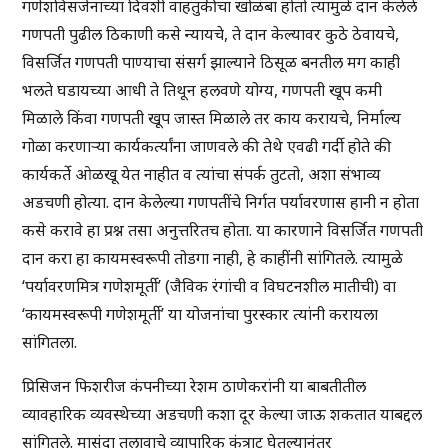
गणेशविसर्जनाच्या दिवशी वाहतुकीचा खोळंबा होतो त्यामुळे दान केलेले
गणपती पुढील ठिकाणी कसे न्यायचे, ते दान केल्यावर कुठे ठेवायचे,
विसर्जित गणपती पाण्याचा संसर्ग झाल्याने ठिसूळ बनतील मग काही
भलते घडायच्या आधी ते तिथून हलवणे योग्य, गणपती खूप कमी
मिळाले किंवा गणपती खूप जास्त मिळाले तर काय करायचे, निर्माल्य
गोळा करणाऱ्या कार्यकर्त्यांना जाणवले की तेथे एवढी गर्दी होते की
कार्यकर्ते ओळखू येत नाहीत व त्यांचा संपर्क तुटतो, अशा संभाव्य
अडचणी होत्या. दान केलेल्या गणपतींचे निर्गत पर्यावरणास हानी न होता
कसे करावे हा प्रश्न तसा अनुत्तरितच होता. या कारणाने विसर्जित गणपती
दान करा हा कायमस्वरूपी तोडगा नाही, हे काहींनी सांगितले. त्यामुळे
‘पर्यावरणमित्र गणेशमूर्ती’ (जैविक रंगांची व विघटनशील मातीची) वा
‘कायमस्वरूपी गणेशमूर्ती’ या योजनांचा पुरस्कार त्यांनी करायला
सांगितला.
प्रिसिजन फिशरीज कंपनीच्या रेशम ठाणेकरांनी या बाबतीतील
व्यावहारिक व्यवस्थेच्या अडचणी कशा दूर केल्या जाऊ शकतात याबद्दल
सांगितले. मासुंदा तलावाचे व्यापारिक कंत्राट घेतल्यानंतर