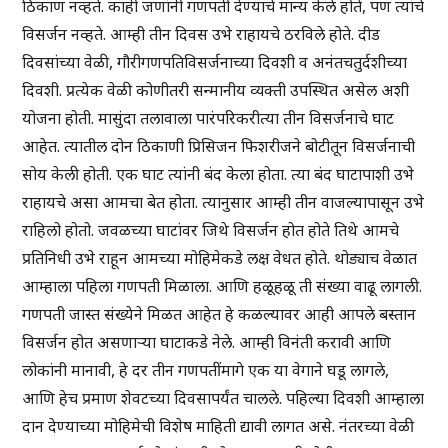
ठिकाण नव्हते. काही जणांनी गणपती देण्याचे मान्य केले होते, पण त्यांचे
विसर्जन नव्हते. आम्ही तीन दिवस उभे राहायचे ठरविले होते. दीड
दिवसांच्या वेळी, गौरीगणपतिविसर्जनाच्या दिवशी व अनंतचतुर्दशीच्या
दिवशी. प्रत्येक वेळी कोणीतरी सन्मानीय व्यक्ती उपस्थित असेल अशी
योजना होती. मासुंदा तलावाला पारंपरिकरीत्या तीन विसर्जनाचे घाट
आहेत. त्यातील दोन ठिकाणी प्रिसिजन फिशरीजने बोटीतून विसर्जनाची
सोय केली होती. एक घाट त्यांनी बंद केला होता. त्या बंद घाटापाशी उभे
राहायचे असा आमचा बेत होता. त्यानुसार आम्ही तीन वाजल्यापासून उभे
राहिलो होतो. जवळच्या घाटांवर जिथे विसर्जन होत होते तिथे आमचे
प्रतिनिधी उभे राहून आमच्या मोहिमेकडे लक्ष वेधत होते. थोड्याच वेळात
आम्हाला पहिला गणपती मिळाला. आणि हळूहळू ती संख्या वाढू लागली.
गणपती जास्त संख्येने मिळत आहेत हे कळल्यावर आही आपले बस्तान
विसर्जन होत असणाऱ्या घाटाकडे नेले. आम्ही विनंती करावी आणि
लोकांनी मानावी, हे दर तीन गणपतींमागे एक या वेगाने घडू लागले,
आणि हेच प्रमाण शेवटच्या दिवसापर्यंत चालले. पहिल्या दिवशी आम्हाला
दान देण्याच्या मोहिमेची विशेष माहिती द्यावी लागत असे. नंतरच्या वेळी