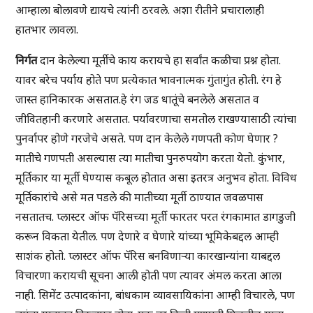
आम्हाला बोलावणे द्यायचे त्यांनी ठरवले. अशा रीतीने प्रचारालाही
हातभार लावला.
निर्गत
दान केलेल्या मूर्तीचे काय करायचे हा सर्वांत कळीचा प्रश्न होता.
यावर बरेच पर्याय होते पण प्रत्येकात भावनात्मक गुंतागुंत होती. रंग हे
जास्त हानिकारक असतात.हे रंग जड धातूंचे बनलेले असतात व
जीवितहानी करणारे असतात. पर्यावरणाचा समतोल राखण्यासाठी त्यांचा
पुनर्वापर होणे गरजेचे असते. पण दान केलेले गणपती कोण घेणार ?
मातीचे गणपती असल्यास त्या मातीचा पुनरुपयोग करता येतो. कुंभार,
मूर्तिकार या मूर्ती घेण्यास कबूल होतात असा इतरत्र अनुभव होता. विविध
मूर्तिकारांचे असे मत पडले की मातीच्या मूर्ती ठाण्यात जवळपास
नसतातच. प्लास्टर ऑफ पॅरिसच्या मूर्ती फारतर परत रंगकामात डागडुजी
करून विकता येतील. पण देणारे व घेणारे यांच्या भूमिकेबद्दल आम्ही
साशंक होतो. प्लास्टर ऑफ पॅरिस बनविणाऱ्या कारखान्यांना याबद्दल
विचारणा करायची सूचना आली होती पण त्यावर अंमल करता आला
नाही. सिमेंट उत्पादकांना, बांधकाम व्यावसायिकांना आम्ही विचारले, पण