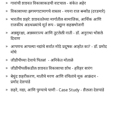
गावांची शाश्वत विकासाकडची वाटचाल - संकेत अहेर
विकासाच्या झगमगाटामागचे वास्तव - नयना राज बन्सोड (दरडमारे)
भारतीय शहरे: शाश्वततेच्या मार्गातील सामाजिक, आर्थिक आणि
राजकीय अडथळ्यांचे मूर्त रूप - प्रद्युम्न सहस्रभोजनी
अन्नसुरक्षा, अन्नस्वराज्य आणि तुटलेली नाती - डॉ. अनुराधा भोसले
दिवाण
आपणच आपल्या नद्यांचे सर्वात मोठे प्रदूषक आहोत का? - डॉ. प्रमोद
मोघे
जीडीपीच्या देवाचे पितळ! - अनिकेत मोताळे
जीडीपीपलीकडील शाश्वत विकासाचा शोध - हरिहर सारंग
बेधुंद शहरीकरण, मातीचे मरण आणि वंचितांचे मूक आक्रंदन -
प्रमोद देशपांडे
शहरे, नद्या, आणि पुण्याचे पाणी - Case Study - शैलजा देशपांडे