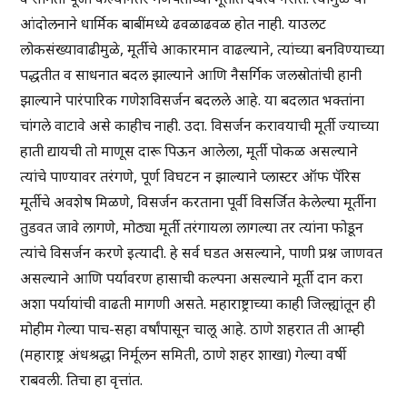
आंदोलनाने धार्मिक बाबींमध्ये ढवळाढवळ होत नाही. याउलट
लोकसंख्यावाढीमुळे, मूर्तीचे आकारमान वाढल्याने, त्यांच्या बनविण्याच्या
पद्धतीत व साधनात बदल झाल्याने आणि नैसर्गिक जलस्रोतांची हानी
झाल्याने पारंपारिक गणेशविसर्जन बदलले आहे. या बदलात भक्तांना
चांगले वाटावे असे काहीच नाही. उदा. विसर्जन करावयाची मूर्ती ज्याच्या
हाती द्यायची तो माणूस दारू पिऊन आलेला, मूर्ती पोकळ असल्याने
त्यांचे पाण्यावर तरंगणे, पूर्ण विघटन न झाल्याने प्लास्टर ऑफ पॅरिस
मूर्तीचे अवशेष मिळणे, विसर्जन करताना पूर्वी विसर्जित केलेल्या मूर्तीना
तुडवत जावे लागणे, मोठ्या मूर्ती तरंगायला लागल्या तर त्यांना फोडून
त्यांचे विसर्जन करणे इत्यादी. हे सर्व घडत असल्याने, पाणी प्रश्न जाणवत
असल्याने आणि पर्यावरण हासाची कल्पना असल्याने मूर्ती दान करा
अशा पर्यायांची वाढती मागणी असते. महाराष्ट्राच्या काही जिल्ह्यांतून ही
मोहीम गेल्या पाच-सहा वर्षांपासून चालू आहे. ठाणे शहरात ती आम्ही
(महाराष्ट्र अंधश्रद्धा निर्मूलन समिती, ठाणे शहर शाखा) गेल्या वर्षी
राबवली. तिचा हा वृत्तांत.