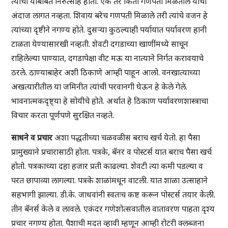
त्यांचा याबाबत निरुत्साह होता. एक तर किती गणपती मिळतील याचा
अंदाज लागत नव्हता. शिवाय बरेच गणपती मिळाले तरी त्यांचे वजन हे
त्यांच्या दृष्टीने नगण्य होते. दुसऱ्या कुठल्याही पर्यायात पर्यावरण हानी
टाळता येण्यासारखी नव्हती. शेवटी दगडाच्या खाणींमध्ये साचून
राहिलेल्या पाण्यात, दगडापेक्षा वीट मऊ या नात्याने निर्गत करावयाचे
ठरले. ठाण्याबाहेर अशी ठिकाणे आम्ही पाहून आलो. वनखात्याच्या
अखत्यारीतील या जमिनीत त्यांची परवानगी घेऊन हे केले गेले.
भावनात्मकदृष्ट्या हे सोयीचे होते. अर्थात हे ठिकाण पर्यावरणशास्त्राचा
विचार करता पूर्णपणे सुरक्षित नव्हते.
साधने व प्रचार
अशा पद्धतीच्या चळवळीस बराच खर्च येतो. हा पैसा
प्रामुख्याने प्रचारासाठी होता. पत्रके, बॅनर व पोस्टर्स यात बराच पैसा खर्च
होतो. पत्रकाच्या दहा हजार प्रती काढल्या. शेवटी त्या कमी पडल्या व
परत छापाव्या लागल्या. पत्रके शाळांमधून वाटली. यात शाळा उत्साहाने
सहभागी झाल्या. डी.के. जाधवांनी स्वतःच कष्ट करून पोस्टर्स तयार केली.
तीन बॅनर्स केले व लावले. एकंदर गणेशोत्सवातील वातावरण पाहता दृश्य
प्रचार नगण्य होता. पैशाची मदत व्हावी म्हणून आम्ही रोटरी क्लब्जना