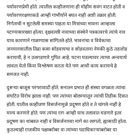
पर्यावरणप्रेमी होते. त्यातील काहीजणांना ही मोहीम सवंग वाटत होती व
पर्यावरणरक्षणाकडे आम्ही गांभीर्याने बघत नाही अशी तक्रार होती.
निर्गताची न सुटलेली समस्या पाहता या मित्रांच्या भावना आम्हाला
पटण्यासारख्या होत्या. वृक्षवल्ली नावाच्या संस्थेने पत्रकावरचे त्यांचे नाव
याच कारणाने गाळण्यास सांगितले होते. भावनांचा व विवेकाचा
जनमानसातील तिढा कसा सोडवायचा व सोडवताना नेमकी कुठे तडजोड
करायची, हे न उलगडणारे गुपित आहे. घटना घडल्यावर त्याचा अन्वयार्थ
लावता येतो किंवा विश्लेषण करता येते पण आधी काय करायचे हे
समजत नाही.
दुसऱ्या बाजूस परंपरावादी होते. सनातन प्रभात ही संस्था वगळता त्यांचा
संघटित विरोध झाला नाही. पण त्यांच्या बोलण्यातून त्यांची तिडीक दिसत
होती. यातील काहीजण विसर्जनामुळे प्रदूषण होते व ते चांगले नाही हे
मान्य करणारे होते. पण त्यांचा राग आम्ही याच तलावात घडणारे इतर
प्रदूषण का थांबवत नाही व विसर्जनाच्या मागे का लागतो, ह्यासाठी होता.
कुठल्याही राजकीय पक्षाबरोबर वा त्यांच्या पदाधिकाऱ्यांबरोबर या