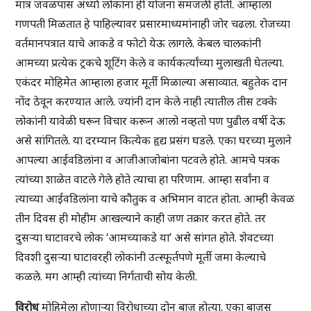
मात्र जवळपास अर्ध्या लोकांना ही योजना समजली होती. आम्हाला
गणपती मिळतात हे पाहिल्यावर प्रसारमाध्यमांनाही जोर चढला. रोजच्या
वर्तमानपत्रात याचे आकडे व फोटो येऊ लागले. केबल चालकांनी
आमच्या प्रत्येक ट्रकचे शूटिंग केले व कार्यकर्त्यांच्या मुलाखती घेतल्या.
एकंदर मोहिमेत आम्हाला हजार मूर्ती मिळाल्या असाव्यात. बहुतेक दान
नोंद ठेवून करण्यात आले. ज्यांनी दान केले नाही त्यातील तीस टक्के
लोकांनी यावेळी घरून विचार करून आलो नव्हतो पण पुढील वर्षी देऊ
असे सांगितले. या दरम्यान कित्येक हृद्य प्रसंग घडले. एका घरच्या मुलाने
आपल्या आईवडिलांना व आजीआजोबांना पटवले होते. आमचे पत्रक
त्यांच्या शाळेत वाटले गेले होते त्याचा हा परिणाम. आम्हा सर्वांना व
त्याच्या आईवडिलांना याचे कौतुक व अभिमान वाटत होता. आम्ही केवळ
तीन दिवस ही मोहीम आखल्याने काही जण तक्रार करत होते. तर
दुसऱ्या घाटावरचे लोक ‘आमच्याकडे या’ असे सांगत होते. शेवटच्या
दिवशी दुसऱ्या घाटावरही लोकांनी उत्स्फूर्तपणे मूर्ती जमा केल्याचे
कळले. मग आम्ही त्यांच्या निर्गताची सोय केली.
विरोध
मोहिमेला होणाऱ्या विरोधाच्या दोन बाजू होत्या. एका बाजूस