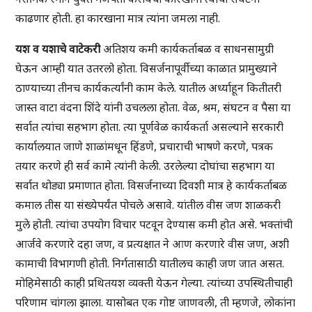
काढणार होती. हा कारखाना मात्र त्यांना जमला नाही.
यश व यशाचे वाटेकरी
अतिशय कमी कार्यकर्ताबळ व साधनसामुग्री
घेऊन आम्ही यात उतरलो होता. विसर्जनापूर्वीच्या काळात प्रामुख्याने
ठाण्याच्या तीनच कार्यकर्त्यांनी काम केले. यातील अर्ध्याहून कितीतरी
जास्त वाटा वंदना शिंदे यांनी उचलला होता. वेळ, श्रम, संघटन व पैसा या
सर्वात त्यांचा सहभाग होता. त्या पूर्णवेळ कार्यकर्ता असल्याने सरकारी
कार्यालयात जाणे शाळांमधून हिंडणे, प्रचाराची भाषणे करणे, पत्रक
तयार करणे ही सर्व कामे त्यांनी केली. उरलेल्या दोघांचा सहभाग या
सर्वात थोड्या प्रमाणात होता. विसर्जनाच्या दिवशी मात्र हे कार्यकर्ताबळ
कमाल तीस या संख्येपर्यंत पोचले असावे. यांतील वीस जण शाळकरी
मुले होती. त्यांचा उपयोग विचार पटवून देण्यास कमी होत असे. भक्तांची
आर्जवे करणारे दहा जण, व प्रत्यक्षात ने आण करणारे वीस जण, अशी
कामाची विभागणी होती. निर्गतासाठी यातीलच काही जण जात असत.
मोहिमेसाठी काही प्रथितयश व्यक्ती येऊन गेल्या. त्यांच्या उपस्थितीचाही
परिणाम चांगला झाला. यासोबत एक गोष्ट जाणवली, ती म्हणजे, लोकांना