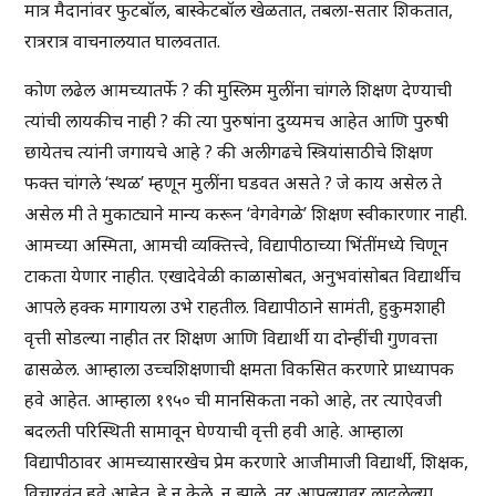
मात्र मैदानांवर फुटबॉल, बास्केटबॉल खेळतात, तबला-सतार शिकतात,
रात्ररात्र वाचनालयात घालवतात.
कोण लढेल आमच्यातर्फे ? की मुस्लिम मुलींना चांगले शिक्षण देण्याची
त्यांची लायकीच नाही ? की त्या पुरुषांना दुय्यमच आहेत आणि पुरुषी
छायेतच त्यांनी जगायचे आहे ? की अलीगढचे स्त्रियांसाठीचे शिक्षण
फक्त चांगले ‘स्थळ’ म्हणून मुलींना घडवत असते ? जे काय असेल ते
असेल मी ते मुकाट्याने मान्य करून ‘वेगवेगळे’ शिक्षण स्वीकारणार नाही.
आमच्या अस्मिता, आमची व्यक्तित्त्वे, विद्यापीठाच्या भिंतींमध्ये चिणून
टाकता येणार नाहीत. एखादेवेळी काळासोबत, अनुभवांसोबत विद्यार्थीच
आपले हक्क मागायला उभे राहतील. विद्यापीठाने सामंती, हुकुमशाही
वृत्ती सोडल्या नाहीत तर शिक्षण आणि विद्यार्थी या दोन्हींची गुणवत्ता
ढासळेल. आम्हाला उच्चशिक्षणाची क्षमता विकसित करणारे प्राध्यापक
हवे आहेत. आम्हाला १९५० ची मानसिकता नको आहे, तर त्याऐवजी
बदलती परिस्थिती सामावून घेण्याची वृत्ती हवी आहे. आम्हाला
विद्यापीठावर आमच्यासारखेच प्रेम करणारे आजीमाजी विद्यार्थी, शिक्षक,
विचारवंत हवे आहेत. हे न केले, न झाले, तर आपल्यावर लादलेल्या