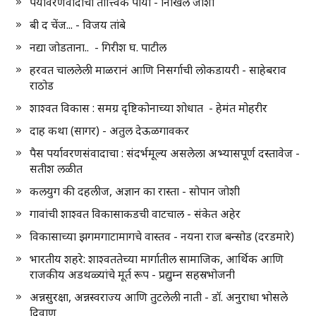
पर्यावरणवादाचा तात्त्विक पाया - निखिल जोशी
बी द चेंज... - विजय तांबे
नद्या जोडताना.. - गिरीश घ. पाटील
हरवत चाललेली माळरानं आणि निसर्गाची लोकडायरी - साहेबराव
राठोड
शाश्वत विकास : समग्र दृष्टिकोनाच्या शोधात - हेमंत मोहरीर
दाह कथा (सागर) - अतुल देऊळगावकर
पैस पर्यावरणसंवादाचा : संदर्भमूल्य असलेला अभ्यासपूर्ण दस्तावेज -
सतीश लळीत
कलयुग की दहलीज, अज्ञान का रास्ता - सोपान जोशी
गावांची शाश्वत विकासाकडची वाटचाल - संकेत अहेर
विकासाच्या झगमगाटामागचे वास्तव - नयना राज बन्सोड (दरडमारे)
भारतीय शहरे: शाश्वततेच्या मार्गातील सामाजिक, आर्थिक आणि
राजकीय अडथळ्यांचे मूर्त रूप - प्रद्युम्न सहस्रभोजनी
अन्नसुरक्षा, अन्नस्वराज्य आणि तुटलेली नाती - डॉ. अनुराधा भोसले
दिवाण