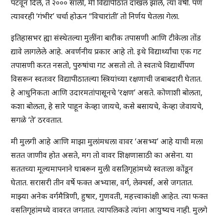
पटवून दिले, ते २००० साली, मी विद्यापीठात दाखल झाले, त्या वर्षी. पण
त्यावरही ‘गंभीर’ चर्चा होऊन “विचारांती’ तो निर्णय घेतला गेला.
इतिहासभर ह्या संस्थेतल्या मुलींना बारीक तपासणी आणि टीकेला तोंड
द्यावे लागलेले आहे. अवर्णनीय प्रकार आहे तो. इथे विद्यार्थ्यांचा एक गट
तपासणी करत नसतो, पुरुषांचा गट असतो तो. ते स्वतःचे विद्यार्थीपण
विसरून स्वतःवर विद्यापीठातल्या स्त्रियांच्या रक्षणाची जबाबदारी घेतात.
हे आधुनिकता आणि उदारमतांपासूनचे ‘रक्षण’ असते. कोणाशी बोलता,
कशा बोलता, हे सारे पाहून केव्हा जायचे, कसे बसायचे, केव्हा जेवायचे,
सगळे ‘ते’ ठरवतात.
मी मुलगी आहे आणि माझा मुलांमधला वावर ‘असभ्य’ आहे याची मला
सतत जाणीव होत असते, मग तो वावर शिक्षणासाठी का असेना. या
सततच्या मूल्यमापनाने घाबरून मुली वसतिगृहांमध्ये स्वतःला कोंडून
घेतात. सरासरी तीन वर्षे फक्त अभ्यास, वर्ग, लेक्चर्स, असे जगतात.
माझ्या अनेक वर्गमैत्रिणी, हुषार, गुणवती, महत्त्वाकांक्षी आहेत. त्या फक्त
वसतिगृहांमध्ये वावरत जगतात. त्यापलिकडे त्यांना आयुष्यच नाही. मुलगे