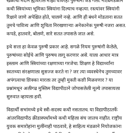
खेळांची मैदाने ह्यांवरील माझा वावरही पुरुषांना जड गेला. नाट्यमंडळाने
कधी स्त्रियांच्या भूमिका स्त्रियांना दिल्याच नव्हत्या. रस्त्यांवर स्त्रियांनी
रिक्षाने जाणे अपेक्षित होते, चालणे नव्हे. आणि ही बंधने मोडताना सतत
तुमचे पावित्र्य आणि शुचिता निरखणाऱ्या अनेकानेक पुरुषी नजरा असत.
कपडे, हातवारे, बोलणे, सारे सतत तपासले जात असे.
इथे सत्ता हा केवळ पुरुषी प्रकार आहे. सगळे नियम पुरुषांनी केलेले,
पुरुषांच्या सोईचे आणि पुरुषच लागू करणार असे. याला आधार मात्र
इस्लाम आणि स्त्रियांच्या रक्षणाच्या गरजेचा. शिक्षण हे विद्यार्थ्यांना
स्वतःच्या संरक्षणाला सुसज्ज करते ना ? जर त्या व्यवस्थेनेच तुमच्यावर
अपंगत्वाचा शिक्का मारला तर तुम्ही मुक्ती कशी मिळवणार ? या
प्रश्नांमधून अलीगढ मुस्लिम विद्यापीठाने जोपासलेली मूल्ये तपासायला
सुरुवात व्हायला हवी.
विद्यार्थी सभांमध्ये इथे स्त्री-सदस्य कधी नसतातच. या विद्यापीठातर्फे
आंतरविद्यापीठ क्रीडास्पर्धांमध्ये कधी महिला संघ जातच नाहीत. राष्ट्रीय
युवक समारोहांना मुलींनाही पाठवावे, हे साहित्य मंडळाने नियोजकांना