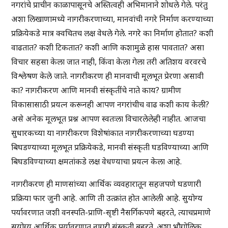
नगरांचे प्राचीन काळापासूनचे अस्तित्वही अभिमानाने शोधले गेले. परंतु
अशा लिखाणामध्ये नागरीकरणाच्या, मानवांची नगरे निर्माण करण्याच्या
प्रक्रियेकडे मात्र क्वचितच लक्ष वेधले गेले. नगरे का निर्माण होतात? कशी
वाढतात? कशी टिकतात? कशी आणि कशामुळे हास पावतात? असा
विचार सहसा केला जात नाही, किंवा केला गेला तरी अतिशय वरवरचे
विश्लेषण केले जाते. नागरीकरण ही मानवाची मूलभूत प्रेरणा असावी
का? नागरीकरण आणि मानवी संस्कृतींचे नाते काय? ग्रामीण
विकासासाठी प्रयत्न करूनही आपण नगरांचीच वाढ कशी काय केली?
असे अनेक मूलभूत प्रश्न आपण स्वतःला विचारलेलेही नाहीत. आजचा
सुधारकच्या या नागरीकरण विशेषांकात नागरीकरणाच्या घडण्या
बिघडण्याच्या मूलभूत प्रक्रियेकडे, मानवी संस्कृती घडविण्याच्या आणि
बिघडविण्याच्या क्षमतांकडे लक्ष वेधण्याचा प्रयत्न केला आहे.
नागरीकरण ही माणसांच्या आर्थिक व्यवहारातून सहजपणे घडणारी
प्रक्रिया फार जुनी आहे. आणि ती उत्क्रांत होत आलेली आहे. सुयोग्य
पर्यावरणात जशी वनस्पति-प्राणि-सृष्टी नैसर्गिकपणे बहरते, त्याचप्रमाणे
सुयोग्य आर्थिक पर्यावरणात नागरी संस्कृती बहरते. अशा भौगोलिक