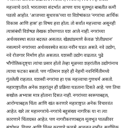
महत्त्वाचे ठरते. भारताच्या संदर्भात आपण याच मूलभूत बाबतीत कमी
पडलो आहोत. ‘आजच्या सुधारक’च्या या विशेषांकात ‘नगरांचा आर्थिक
विकास आणि हास’ हा विषय हवा होता. तो सर्वांत महत्त्वाचा असूनही
त्यासंबंधी विशेषज्ञ लेखक शोधण्यात यश आले नाही. नगरांच्या
अर्थव्यवस्था सतत बदलत असतात. खेड्यांप्रमाणे केवळ ‘शेतीप्रधान’
नसल्याने नगरांच्या अर्थव्यवस्थेत सतत नवीन घडत असते. नवे उद्योग,
नवे रोजगार निर्माण होत असतात. यशस्वी उद्योग वाढतात. पुढे
भौगोलिकदृष्ट्या त्यांचा प्रसार होतो तेव्हा मूळच्या शहरांतील उद्योगांनाच
त्याचा फटका बसतो. पण गतिमान शहरे ही नेहमी नवनिर्मितीमध्ये
गुंतलेली राहतात. यशस्वी नगरांचा हा एक महत्त्वाचा गुणधर्म असतो.
महाराष्ट्रातील अनेक शहरांतून ही प्रक्रिया घडताना दिसते आहे. पण तिचा
सखोल अभ्यास मात्र होताना दिसत नाही. नगरांच्या स्वरूपाबद्दल,
आरोग्याबद्दल चिंता आणि खंत करणारे महाराष्ट्रात अनेक विचारवंत
आहेत. खरे तर महानगरांचे-नगरांचे बहुसंख्य नागरिक या ना त्या
कारणाने चिंताग्रस्त आहेत. पण नागरीकरणाबद्दल मूलभूत पातळीवर
संशोधन, विचार आणि चिंतन करणारे फारसे आढळत नाहीत. सर्वाधिक