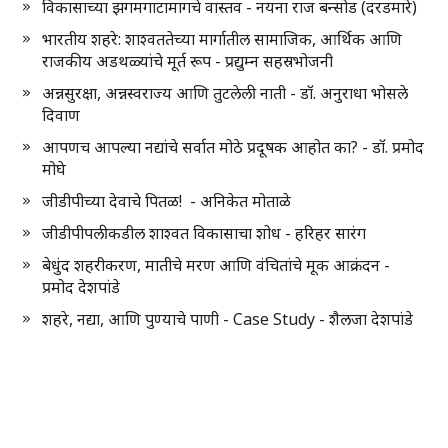
विकासाच्या झगमगाटामागचे वास्तव - नयना राज बन्सोड (दरडमारे)
भारतीय शहरे: शाश्वततेच्या मार्गातील सामाजिक, आर्थिक आणि
राजकीय अडथळ्यांचे मूर्त रूप - प्रद्युम्न सहस्रभोजनी
अन्नसुरक्षा, अन्नस्वराज्य आणि तुटलेली नाती - डॉ. अनुराधा भोसले
दिवाण
आपणच आपल्या नद्यांचे सर्वात मोठे प्रदूषक आहोत का? - डॉ. प्रमोद
मोघे
जीडीपीच्या देवाचे पितळ! - अनिकेत मोताळे
जीडीपीपलीकडील शाश्वत विकासाचा शोध - हरिहर सारंग
बेधुंद शहरीकरण, मातीचे मरण आणि वंचितांचे मूक आक्रंदन -
प्रमोद देशपांडे
शहरे, नद्या, आणि पुण्याचे पाणी - Case Study - शैलजा देशपांडे