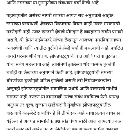
आणि नगरांच्या या गुंतागुंतीच्या संबंधांवर चर्चा केली आहे.
महाराष्ट्रातील असंख्य नागरी समस्या आपण सर्व अनुभवतो आहोत.
नगरांच्या घरबांधणी-क्षेत्राच्या विकासाचा विचार काही फक्त सरकारची
मक्तेदारी नाही. उलट खाजगी क्षेत्राचे योगदान हे व्यवहारात सर्वांत प्रभावी
असावे. श्री. हेमंत नाईकनवरे यांच्या लेखातून आजच्या नगरविकासाच्या
व्यवस्थेची आणि त्यातील त्रुटींची केलेली चर्चा ही महत्त्वाची आहे. प्रचलित
नागरी घरबांधणीचे धोरण, झोपडपट्ट्यांची वाढ आणि घरांचा तुटवडा
यांचा संबंध महत्त्वाचा आहे. त्यासंबंधी झालेल्या धोरणात्मक चुकांची
चर्चाही या लेखाच्या अनुषंगाने केली आहे. झोपडपट्ट्यांची समस्या
धोरणांच्या चुकांमुळे जटिल झालेली असली तरी नियोजनकर्त्यांना
अजूनही झोपडपट्ट्यांतील सामाजिक प्रश्नांचे आणि वास्तवाचे गांभीर्य
समजत नाही. कारण या वास्तवाशी त्यांचा संबंध क्वचितच येतो. प्रत्यक्ष
अनुभव तर दूरच. सुजाता खांडेकरांनी मुंबईच्या झोपडपट्ट्यांतील
वास्तवाचे काढलेले शब्दचित्र हे किती भेदक आहे याचा प्रत्यय वाचकांना
येईलच. हे अवघड सामाजिक प्रश्न सोडविण्यासाठी आज आपल्याजवळ
काही उत्तरे तरी आहेत का हा लेखिकेचा प्रश्न आपल्या सर्वांना अस्वस्थ