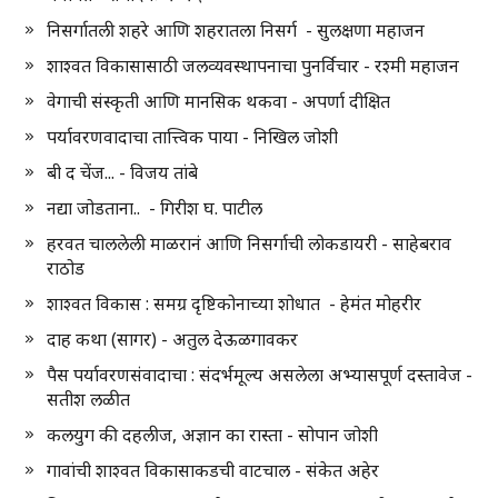
निसर्गातली शहरे आणि शहरातला निसर्ग - सुलक्षणा महाजन
शाश्वत विकासासाठी जलव्यवस्थापनाचा पुनर्विचार - रश्मी महाजन
वेगाची संस्कृती आणि मानसिक थकवा - अपर्णा दीक्षित
पर्यावरणवादाचा तात्त्विक पाया - निखिल जोशी
बी द चेंज... - विजय तांबे
नद्या जोडताना.. - गिरीश घ. पाटील
हरवत चाललेली माळरानं आणि निसर्गाची लोकडायरी - साहेबराव
राठोड
शाश्वत विकास : समग्र दृष्टिकोनाच्या शोधात - हेमंत मोहरीर
दाह कथा (सागर) - अतुल देऊळगावकर
पैस पर्यावरणसंवादाचा : संदर्भमूल्य असलेला अभ्यासपूर्ण दस्तावेज -
सतीश लळीत
कलयुग की दहलीज, अज्ञान का रास्ता - सोपान जोशी
गावांची शाश्वत विकासाकडची वाटचाल - संकेत अहेर