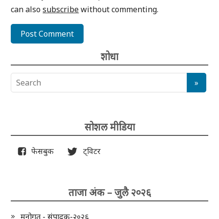
can also
subscribe
without commenting.
शोधा
सोशल मीडिया
फेसबुक
ट्विटर
ताजा अंक – जुलै २०२६
मनोगत - संपादक-२०२६