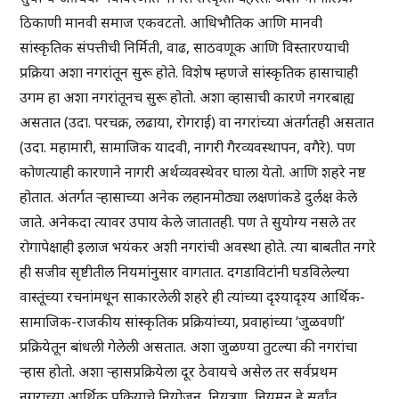
ठिकाणी मानवी समाज एकवटतो. आधिभौतिक आणि मानवी
सांस्कृतिक संपत्तीची निर्मिती, वाढ, साठवणूक आणि विस्तारण्याची
प्रक्रिया अशा नगरांतून सुरू होते. विशेष म्हणजे सांस्कृतिक हासाचाही
उगम हा अशा नगरांतूनच सुरू होतो. अशा व्हासाची कारणे नगरबाह्य
असतात (उदा. परचक्र, लढाया, रोगराई) वा नगरांच्या अंतर्गतही असतात
(उदा. महामारी, सामाजिक यादवी, नागरी गैरव्यवस्थापन, वगैरे). पण
कोणत्याही कारणाने नागरी अर्थव्यवस्थेवर घाला येतो. आणि शहरे नष्ट
होतात. अंतर्गत ऱ्हासाच्या अनेक लहानमोठ्या लक्षणांकडे दुर्लक्ष केले
जाते. अनेकदा त्यावर उपाय केले जातातही. पण ते सुयोग्य नसले तर
रोगापेक्षाही इलाज भयंकर अशी नगरांची अवस्था होते. त्या बाबतीत नगरे
ही सजीव सृष्टीतील नियमांनुसार वागतात. दगडाविटांनी घडविलेल्या
वास्तूंच्या रचनांमधून साकारलेली शहरे ही त्यांच्या दृश्यादृश्य आर्थिक-
सामाजिक-राजकीय सांस्कृतिक प्रक्रियांच्या, प्रवाहांच्या ‘जुळवणी’
प्रक्रियेतून बांधली गेलेली असतात. अशा जुळण्या तुटल्या की नगरांचा
ऱ्हास होतो. अशा ऱ्हासप्रक्रियेला दूर ठेवायचे असेल तर सर्वप्रथम
नगराच्या आर्थिक प्रक्रियाचे नियोजन, नियत्रण, नियमन हे सर्वांत