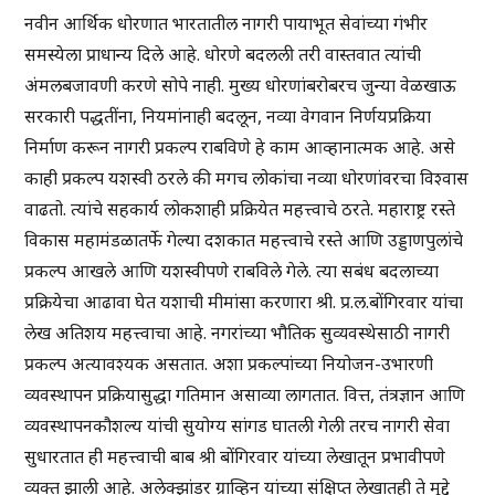
नवीन आर्थिक धोरणात भारतातील नागरी पायाभूत सेवांच्या गंभीर
समस्येला प्राधान्य दिले आहे. धोरणे बदलली तरी वास्तवात त्यांची
अंमलबजावणी करणे सोपे नाही. मुख्य धोरणांबरोबरच जुन्या वेळखाऊ
सरकारी पद्धतींना, नियमांनाही बदलून, नव्या वेगवान निर्णयप्रक्रिया
निर्माण करून नागरी प्रकल्प राबविणे हे काम आव्हानात्मक आहे. असे
काही प्रकल्प यशस्वी ठरले की मगच लोकांचा नव्या धोरणांवरचा विश्वास
वाढतो. त्यांचे सहकार्य लोकशाही प्रक्रियेत महत्त्वाचे ठरते. महाराष्ट्र रस्ते
विकास महामंडळातर्फे गेल्या दशकात महत्त्वाचे रस्ते आणि उड्डाणपुलांचे
प्रकल्प आखले आणि यशस्वीपणे राबविले गेले. त्या सबंध बदलाच्या
प्रक्रियेचा आढावा घेत यशाची मीमांसा करणारा श्री. प्र.ल.बोंगिरवार यांचा
लेख अतिशय महत्त्वाचा आहे. नगरांच्या भौतिक सुव्यवस्थेसाठी नागरी
प्रकल्प अत्यावश्यक असतात. अशा प्रकल्पांच्या नियोजन-उभारणी
व्यवस्थापन प्रक्रियासुद्धा गतिमान असाव्या लागतात. वित्त, तंत्रज्ञान आणि
व्यवस्थापनकौशल्य यांची सुयोग्य सांगड घातली गेली तरच नागरी सेवा
सुधारतात ही महत्त्वाची बाब श्री बोंगिरवार यांच्या लेखातून प्रभावीपणे
व्यक्त झाली आहे. अलेक्झांडर ग्राव्हिन यांच्या संक्षिप्त लेखातही ते मुद्दे